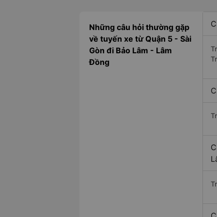
C
Những câu hỏi thường gặp
về tuyến xe từ Quận 5 - Sài
T
Gòn đi Bảo Lâm - Lâm
T
Đồng
C
T
C
L
Tr
C