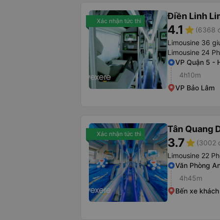
Điền Linh L
Xác nhận tức thì
4.1
star
(6368 đ
Limousine 36 gi
Limousine 24 P
VP Quận 5 -
4h10m
VP Bảo Lâm
Tân Quang 
Xác nhận tức thì
3.7
star
(3002 
Limousine 22 P
Văn Phòng An
4h45m
Bến xe khách 