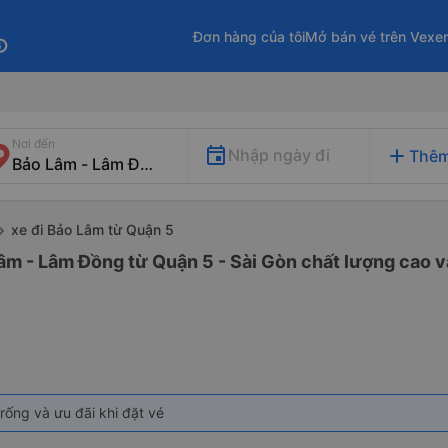
Đơn hàng của tôi
Mở bán vé trên Vexe
fo
Nơi đến
add
Nhập ngày đi
Thêm
xe đi Bảo Lâm từ Quận 5
âm - Lâm Đồng từ Quận 5 - Sài Gòn chất lượng cao và
rống và ưu đãi khi đặt vé