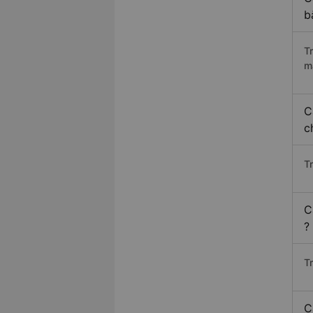
b
T
m
C
c
T
C
?
T
C