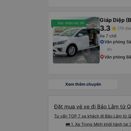
Giáp Diệp (
Xác nhận tức thì
3.3
star
(79 đá
Xe 7 chỗ
Văn phòng Sà
4h
Văn phòng Bả
Xem thêm chuyến
Đặt mua vé xe đi Bảo Lâm từ Q
Tư vấn TOP 7 xe khách đi Bảo Lâm từ Qu
🚌 1. Xe Trọng Minh khởi hành tạ