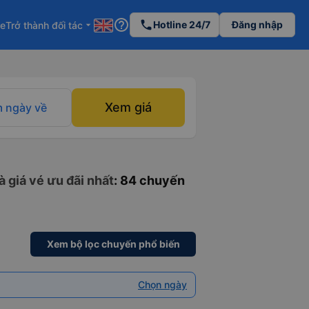
help_outline
phone
Hotline 24/7
Đăng nhập
re
Trở thành đối tác
arrow_drop_down
Xem giá
 ngày về
 giá vé ưu đãi nhất
: 84 chuyến
Xem bộ lọc chuyến phổ biến
Chọn ngày