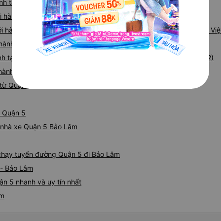
hành tại 95 Nguyễn Duy Dương (Văn phòng Quận 5)
được từ trang web của họ r
i hành tại 110 Vũ Tông Phan (Văn phòng Sài Gòn)
ở đâu tại Thành phố Hồ Chí 
kết thúc tại Bến xe buýt phí
hởi hành tại 446 Hoàng Văn Thụ, Phường 4, Tân Bình, Hồ Chí Minh, Vi
lắm. Nhưng cũng ổn nếu bạn 
i hành tại 58 Phú Hữu, P 14, Quận 5 (VP Quận 5 - HCM)
trước. Chúng tôi đến từ phí
nh tại 52/5, 2797 QL1A, Khu Phố 7 (Văn Phòng An Sương, Quận 12)
chạp qua thành phố trong gi
cùng đến được góc tây nam đ
i hành tại 480 Lê Hồng Phong (Văn phòng Sài Gòn)
muốn kết thúc bằng một điều
từ Quận 5 đi Bảo Lâm
dịch vụ tuyệt vời.
ừ Quận 5
iá nhà xe Quận 5 Bảo Lâm
e chạy tuyến đường Quận 5 đi Bảo Lâm
 - Bảo Lâm
n 5 nhanh và uy tín nhất
âm