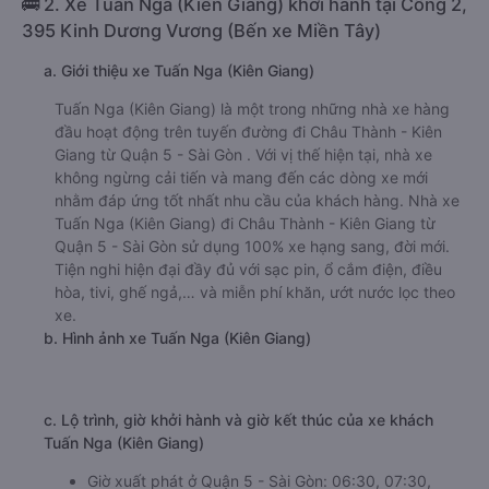
🚌 2. Xe Tuấn Nga (Kiên Giang) khởi hành tại Cổng 2,
395 Kinh Dương Vương (Bến xe Miền Tây)
a. Giới thiệu xe Tuấn Nga (Kiên Giang)
Tuấn Nga (Kiên Giang) là một trong những nhà xe hàng
đầu hoạt động trên tuyến đường đi Châu Thành - Kiên
Giang từ Quận 5 - Sài Gòn . Với vị thế hiện tại, nhà xe
không ngừng cải tiến và mang đến các dòng xe mới
nhằm đáp ứng tốt nhất nhu cầu của khách hàng. Nhà xe
Tuấn Nga (Kiên Giang) đi Châu Thành - Kiên Giang từ
Quận 5 - Sài Gòn sử dụng 100% xe hạng sang, đời mới.
Tiện nghi hiện đại đầy đủ với sạc pin, ổ cắm điện, điều
hòa, tivi, ghế ngả,… và miễn phí khăn, ướt nước lọc theo
xe.
b. Hình ảnh xe Tuấn Nga (Kiên Giang)
c. Lộ trình, giờ khởi hành và giờ kết thúc của xe khách
Tuấn Nga (Kiên Giang)
Giờ xuất phát ở Quận 5 - Sài Gòn: 06:30, 07:30,