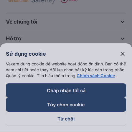
keyboard_arrow_down
Về chúng tôi
keyboard_arrow_down
Hỗ trợ
close
Sử dụng cookie
keyboard_arrow_down
Trở thành đối tác
Vexere dùng cookie để website hoạt động ổn định. Bạn có thể
xem chi tiết hoặc thay đổi lựa chọn bất kỳ lúc nào trong phần
Đối tác thanh toán
Quản lý cookie. Tìm hiểu thêm trong
Chính sách Cookie
.
Chấp nhận tất cả
Tùy chọn cookie
Từ chối