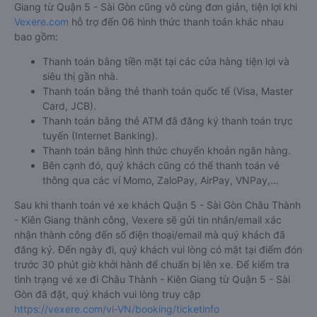
Giang từ Quận 5 - Sài Gòn cũng vô cùng đơn giản, tiện lợi khi
Vexere.com
hỗ trợ đến 06 hình thức thanh toán khác nhau
bao gồm:
Thanh toán bằng tiền mặt tại các cửa hàng tiện lợi và
siêu thị gần nhà.
Thanh toán bằng thẻ thanh toán quốc tế (Visa, Master
Card, JCB).
Thanh toán bằng thẻ ATM đã đăng ký thanh toán trực
tuyến (Internet Banking).
Thanh toán bằng hình thức chuyển khoản ngân hàng.
Bên cạnh đó, quý khách cũng có thể thanh toán vé
thông qua các ví Momo, ZaloPay, AirPay, VNPay,…
Sau khi thanh toán vé xe khách Quận 5 - Sài Gòn Châu Thành
- Kiên Giang thành công, Vexere sẽ gửi tin nhắn/email xác
nhận thành công đến số điện thoại/email mà quý khách đã
đăng ký. Đến ngày đi, quý khách vui lòng có mặt tại điểm đón
trước 30 phút giờ khởi hành để chuẩn bị lên xe. Để kiểm tra
tình trạng vé xe đi Châu Thành - Kiên Giang từ Quận 5 - Sài
Gòn đã đặt, quý khách vui lòng truy cập
https://vexere.com/vi-VN/booking/ticketinfo