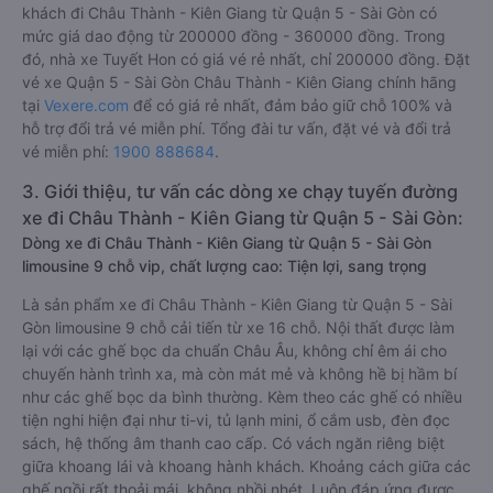
khách đi Châu Thành - Kiên Giang từ Quận 5 - Sài Gòn có
mức giá dao động từ 200000 đồng - 360000 đồng. Trong
đó, nhà xe Tuyết Hon có giá vé rẻ nhất, chỉ 200000 đồng. Đặt
vé xe Quận 5 - Sài Gòn Châu Thành - Kiên Giang chính hãng
tại
Vexere.com
để có giá rẻ nhất, đảm bảo giữ chỗ 100% và
hỗ trợ đổi trả vé miễn phí. Tổng đài tư vấn, đặt vé và đổi trả
vé miễn phí:
1900 888684
.
3. Giới thiệu, tư vấn các dòng xe chạy tuyến đường
xe đi Châu Thành - Kiên Giang từ Quận 5 - Sài Gòn:
Dòng xe đi Châu Thành - Kiên Giang từ Quận 5 - Sài Gòn
limousine 9 chỗ vip, chất lượng cao: Tiện lợi, sang trọng
Là sản phẩm xe đi Châu Thành - Kiên Giang từ Quận 5 - Sài
Gòn limousine 9 chỗ cải tiến từ xe 16 chỗ. Nội thất được làm
lại với các ghế bọc da chuẩn Châu Âu, không chỉ êm ái cho
chuyến hành trình xa, mà còn mát mẻ và không hề bị hầm bí
như các ghế bọc da bình thường. Kèm theo các ghế có nhiều
tiện nghi hiện đại như ti-vi, tủ lạnh mini, ổ cắm usb, đèn đọc
sách, hệ thống âm thanh cao cấp. Có vách ngăn riêng biệt
giữa khoang lái và khoang hành khách. Khoảng cách giữa các
ghế ngồi rất thoải mái, không nhồi nhét. Luôn đáp ứng được