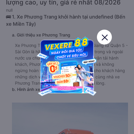
lượng cao, uy tín, giá rẻ nhất 08/2026
null
🚌 1. Xe Phương Trang khởi hành tại undefined (Bến
xe Miền Tây)
a. Giới thiệu xe Phương Trang
Xe Phương Trang đi Châu Thành - Kiên Giang từ Quận 5 -
Sài Gòn là hãng xe rất được hành khách trong và ngoài
nước ưa chuộng. Với nhiều năm phục vụ vận tải hành
khách, Phương Trang luôn luôn thấu hiểu và không
ngừng hoàn thiện mỗi ngày để mang lại cho khách hàng
những dịch vụ vượt trội nhất. Đồng hành cùng nhà xe
Phương Trang chắc hẳn sẽ khiến bạn hài lòng.
b. Hình ảnh xe Phương Trang