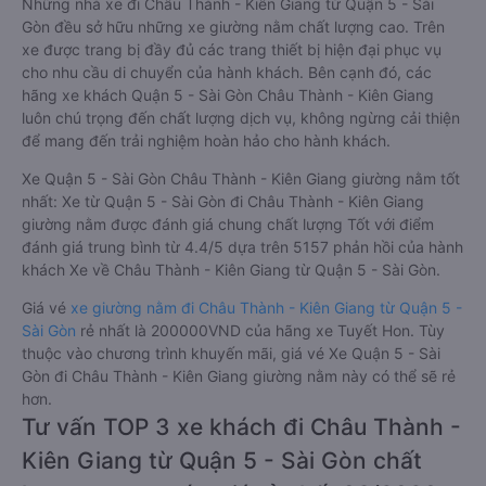
Những nhà xe đi Châu Thành - Kiên Giang từ Quận 5 - Sài
Gòn đều sở hữu những xe giường nằm chất lượng cao. Trên
xe được trang bị đầy đủ các trang thiết bị hiện đại phục vụ
cho nhu cầu di chuyển của hành khách. Bên cạnh đó, các
hãng xe khách Quận 5 - Sài Gòn Châu Thành - Kiên Giang
luôn chú trọng đến chất lượng dịch vụ, không ngừng cải thiện
để mang đến trải nghiệm hoàn hảo cho hành khách.
Xe Quận 5 - Sài Gòn Châu Thành - Kiên Giang giường nằm tốt
nhất: Xe từ Quận 5 - Sài Gòn đi Châu Thành - Kiên Giang
giường nằm được đánh giá chung chất lượng Tốt với điểm
đánh giá trung bình từ 4.4/5 dựa trên 5157 phản hồi của hành
khách Xe về Châu Thành - Kiên Giang từ Quận 5 - Sài Gòn.
Giá vé
xe giường nằm đi Châu Thành - Kiên Giang từ Quận 5 -
Sài Gòn
rẻ nhất là 200000VND của hãng xe Tuyết Hon. Tùy
thuộc vào chương trình khuyến mãi, giá vé Xe Quận 5 - Sài
Gòn đi Châu Thành - Kiên Giang giường nằm này có thể sẽ rẻ
hơn.
Tư vấn TOP 3 xe khách đi Châu Thành -
Kiên Giang từ Quận 5 - Sài Gòn chất