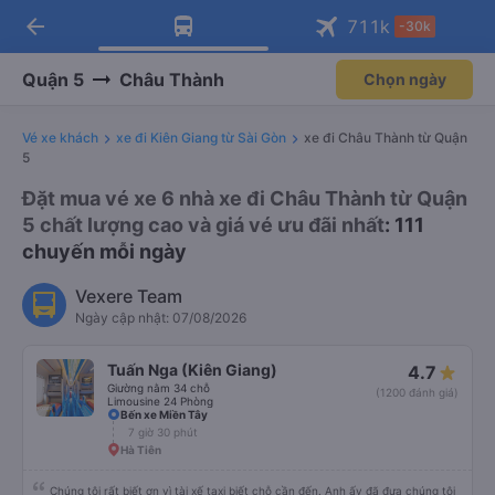
arrow_back
Tải app Vexere ngay!
Tải app Vexere
711
k
-30k
Mở app
Mở app
Nhận ưu đãi thành viên độc
-30k/ghế khi đặt vé máy bay qua
quyền
app
Quận 5
Châu Thành
Chọn ngày
Vé xe khách
xe đi Kiên Giang từ Sài Gòn
xe đi Châu Thành từ Quận
5
Đặt mua vé xe 6 nhà xe đi Châu Thành từ Quận
5 chất lượng cao và giá vé ưu đãi nhất
: 111
chuyến mỗi ngày
Vexere Team
Ngày cập nhật: 07/08/2026
Tuấn Nga (Kiên Giang)
4.7
Giường nằm 34 chỗ
(1200 đánh giá)
Limousine 24 Phòng
Bến xe Miền Tây
7 giờ 30 phút
Hà Tiên
Chúng tôi rất biết ơn vì tài xế taxi biết chỗ cần đến. Anh ấy đã đưa chúng tôi