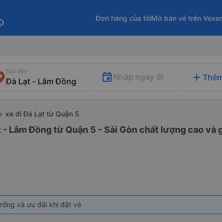
Đơn hàng của tôi
Mở bán vé trên Vexe
fo
Nơi đến
add
Nhập ngày đi
Thêm
xe đi Đà Lạt từ Quận 5
t - Lâm Đồng từ Quận 5 - Sài Gòn chất lượng cao và g
rống và ưu đãi khi đặt vé