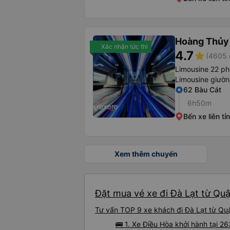
Hoàng Thủy
Xác nhận tức thì
4.7
star
(4605 
Limousine 22 p
Limousine giườ
62 Bàu Cát
6h50m
Bến xe liên tỉ
Xem thêm chuyến
Đặt mua vé xe đi Đà Lạt từ Quậ
Tư vấn TOP 9 xe khách đi Đà Lạt từ Quận
🚌 1. Xe Điều Hòa khởi hành tại 