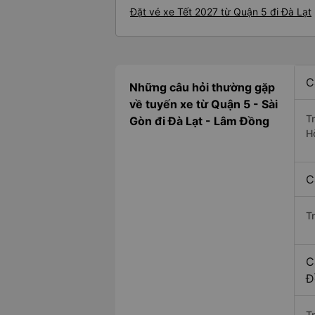
Đặt vé xe Tết 2027 từ Quận 5 đi Đà Lạt
C
Những câu hỏi thường gặp
về tuyến xe từ Quận 5 - Sài
T
Gòn đi Đà Lạt - Lâm Đồng
H
C
T
C
Đ
Tr