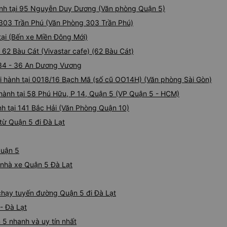
hành tại 95 Nguyễn Duy Dương (Văn phòng Quận 5)
i 303 Trần Phú (Văn Phòng 303 Trần Phú)
tại (Bến xe Miền Đông Mới)
 62 Bàu Cát (Vivastar cafe) (62 Bàu Cát)
i 34 - 36 An Dương Vương
hởi hành tại 0018/16 Bạch Mã (số cũ OO14H) (Văn phòng Sài Gòn)
i hành tại 58 Phú Hữu, P 14, Quận 5 (VP Quận 5 - HCM)
h tại 141 Bắc Hải (Văn Phòng Quận 10)
từ Quận 5 đi Đà Lạt
Quận 5
á nhà xe Quận 5 Đà Lạt
 chạy tuyến đường Quận 5 đi Đà Lạt
- Đà Lạt
 5 nhanh và uy tín nhất