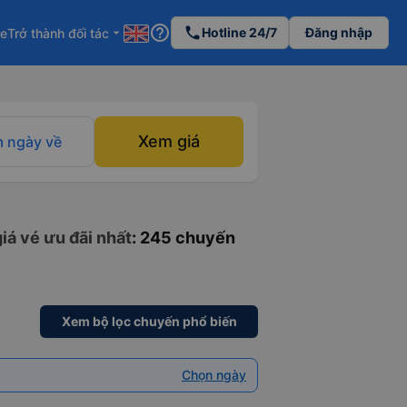
help_outline
phone
Hotline 24/7
Đăng nhập
re
Trở thành đối tác
arrow_drop_down
Xem giá
 ngày về
iá vé ưu đãi nhất
: 245 chuyến
Xem bộ lọc chuyến phổ biến
Chọn ngày