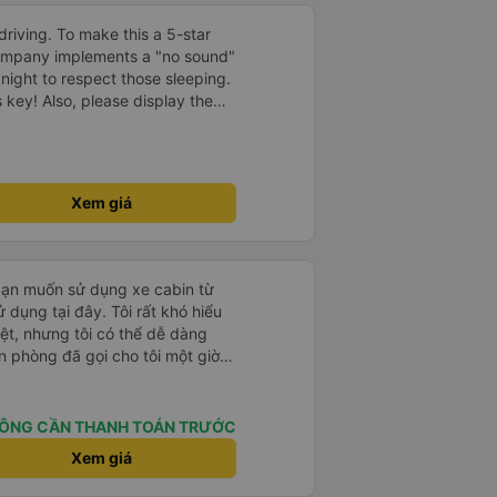
driving. To make this a 5-star
company implements a "no sound"
 night to respect those sleeping.
is key! Also, please display the
e the cabin for convenience. I
------ ​ Xe chất
t an toàn. Để dịch vụ hoàn hảo
 quy định rõ ràng về việc giữ im
Xem giá
ại) vào ban đêm để tránh làm
 Ngoài ra, nhà xe nên dán sẵn
 hành khách dễ dàng sử dụng.
à xe trong tương lai!
bạn muốn sử dụng xe cabin từ
 dụng tại đây. Tôi rất khó hiểu
iệt, nhưng tôi có thể dễ dàng
n phòng đã gọi cho tôi một giờ
tôi phải chuyển chỗ nhiều lần vì
ọ vẫn vui vẻ chấp nhận tôi. Nếu
cổng chính sẽ đưa bạn đến điểm
ÔNG CẦN THANH TOÁN TRƯỚC
nên hãy cắt vé trước và đưa cho
Xem giá
át vé không nói được tiếng Anh
i đến điểm trả khách. Ngoài ra