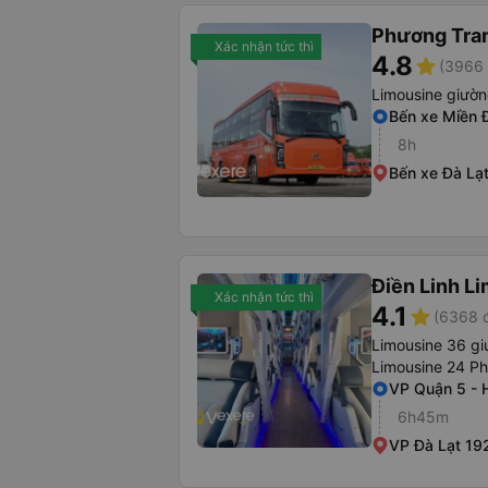
Phương Tra
Xác nhận tức thì
4.8
star
(3966 
Limousine giườ
Bến xe Miền 
8h
Bến xe Đà Lạ
Điền Linh L
Xác nhận tức thì
4.1
star
(6368 đ
Limousine 36 gi
Limousine 24 P
VP Quận 5 -
6h45m
VP Đà Lạt 192