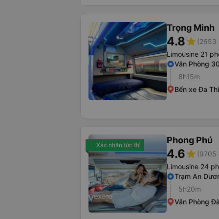
Trọng Minh
4.8
star
(2653 
Limousine 21 p
Văn Phòng 30
8h15m
Bến xe Đa Th
Phong Phú
Xác nhận tức thì
4.6
star
(9705 
Limousine 24 ph
Trạm An Dươ
5h20m
Văn Phòng Đà