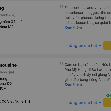
ng
Excellent bus and very safe 
experience, I suggest the 
đánh giá)
policy for phones during the
ng nằm 34 chỗ
It is a sleeper bus, so quiet 
Đông Mới
Wi-Fi password clearly insid
Xem thêm
would definitely ride with them again! --------
lượng tốt và tài xế lái xe rấ
t
hơn, tôi góp ý nhà xe nên có
keyboard_arrow_down
Thông tin chi tiết
lặng (tắt âm thanh điện tho
phiền hành khách khác ngủ.
mật khẩu Wi-Fi trong xe để
Tôi vẫn sẽ tiếp tục ủng hộ nh
imousine
Cảm ơn bạn rất nhiều. Nếu 
Phú Mỹ Hưng đi Đà Lạt thì sử
ánh giá)
anh ấy vì anh ấy nói giọng V
ường
giao tiếp bằng tiếng Anh! Vă
hòng Đôi
trước khi lên xe, và mặc dù 
Xem thêm
 HCM
không đến đúng giờ nhưng h
bạn đi xe đưa đón (van) ở 
KH
hẹn. Vì bạn đang ở trên xe 
 Xô Viết Nghệ Tỉnh
keyboard_arrow_down
Thông tin chi tiết
họ, dù tài xế hoặc người so
nhưng họ sẽ cho bạn biết kh