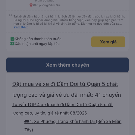
9 giờ 50 phút
Văn phòng Đầm Dơi
Tài xế sẽ đảm bảo tất cả hành khách đã lên xe đầy đủ trước khi xe khởi hành.
Là người nước ngoài không hiểu nhiều tiếng Việt, việc này giúp bạn yên tâm
hơn vì không lo bị bỏ lại khi đi vệ sinh/ăn uống. Dịch vụ xe đưa đón của xe
buýt Hảo cũng là một điểm cộng, đưa bạn từ bến xe đến chỗ ở MIỄN PHÍ!
Xem thêm
Giúp bạn không phải tỉnh giấc giữa chừng chuyến đi, vẫn còn mơ màng và
loay hoay tìm taxi về khách sạn.
Không cần thanh toán trước
Xem giá
Xác nhận chỗ ngay lập tức
Xem thêm chuyến
Đặt mua vé xe đi Đầm Dơi từ Quận 5 chất
lượng cao và giá vé ưu đãi nhất: 41 chuyến
Tư vấn TOP 4 xe khách đi Đầm Dơi từ Quận 5 chất
lượng cao, uy tín, giá rẻ nhất 08/2026
🚌 1. Xe Phương Trang khởi hành tại (Bến xe Miền
Tây)