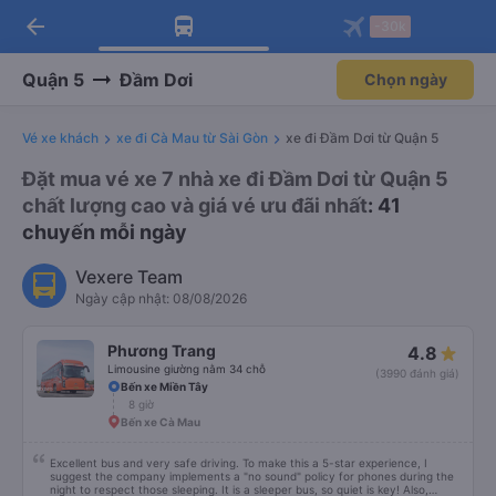
arrow_back
Tải app Vexere ngay!
Tải app Vexere
-30k
Mở app
Mở app
Nhận ưu đãi thành viên độc
-30k/ghế khi đặt vé máy bay qua
quyền
app
Quận 5
Đầm Dơi
Chọn ngày
Vé xe khách
xe đi Cà Mau từ Sài Gòn
xe đi Đầm Dơi từ Quận 5
Đặt mua vé xe 7 nhà xe đi Đầm Dơi từ Quận 5
chất lượng cao và giá vé ưu đãi nhất
: 41
chuyến mỗi ngày
Vexere Team
Ngày cập nhật: 08/08/2026
Phương Trang
4.8
Limousine giường nằm 34 chỗ
(3990 đánh giá)
Bến xe Miền Tây
8 giờ
Bến xe Cà Mau
Excellent bus and very safe driving. To make this a 5-star experience, I
suggest the company implements a "no sound" policy for phones during the
night to respect those sleeping. It is a sleeper bus, so quiet is key! Also,