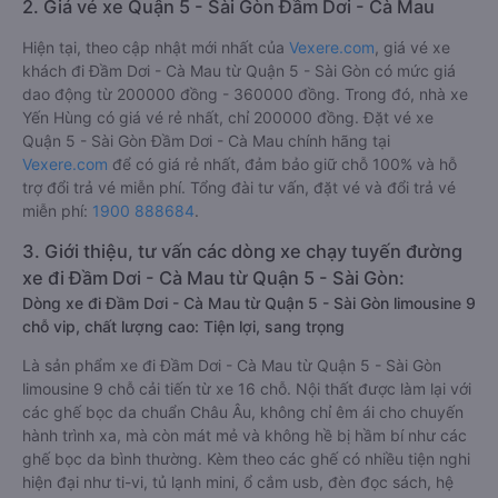
2. Giá vé xe Quận 5 - Sài Gòn Đầm Dơi - Cà Mau
Hiện tại, theo cập nhật mới nhất của
Vexere.com
, giá vé xe
khách đi Đầm Dơi - Cà Mau từ Quận 5 - Sài Gòn có mức giá
dao động từ 200000 đồng - 360000 đồng. Trong đó, nhà xe
Yến Hùng có giá vé rẻ nhất, chỉ 200000 đồng. Đặt vé xe
Quận 5 - Sài Gòn Đầm Dơi - Cà Mau chính hãng tại
Vexere.com
để có giá rẻ nhất, đảm bảo giữ chỗ 100% và hỗ
trợ đổi trả vé miễn phí. Tổng đài tư vấn, đặt vé và đổi trả vé
miễn phí:
1900 888684
.
3. Giới thiệu, tư vấn các dòng xe chạy tuyến đường
xe đi Đầm Dơi - Cà Mau từ Quận 5 - Sài Gòn:
Dòng xe đi Đầm Dơi - Cà Mau từ Quận 5 - Sài Gòn limousine 9
chỗ vip, chất lượng cao: Tiện lợi, sang trọng
Là sản phẩm xe đi Đầm Dơi - Cà Mau từ Quận 5 - Sài Gòn
limousine 9 chỗ cải tiến từ xe 16 chỗ. Nội thất được làm lại với
các ghế bọc da chuẩn Châu Âu, không chỉ êm ái cho chuyến
hành trình xa, mà còn mát mẻ và không hề bị hầm bí như các
ghế bọc da bình thường. Kèm theo các ghế có nhiều tiện nghi
hiện đại như ti-vi, tủ lạnh mini, ổ cắm usb, đèn đọc sách, hệ