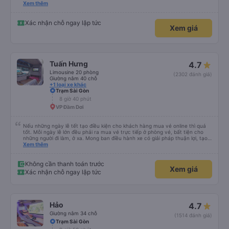
please display the Wi-Fi password clearly inside the cabin for convenience. I
Xem thêm
would definitely ride with them again! -------------- ​ Xe chất lượng tốt và
tài xế lái xe rất an toàn. Để dịch vụ hoàn hảo hơn, tôi góp ý nhà xe nên có
quy định rõ ràng về việc giữ im lặng (tắt âm thanh điện thoại) vào ban đêm
Xác nhận chỗ ngay lập tức
Xem giá
để tránh làm phiền hành khách khác ngủ. Ngoài ra, nhà xe nên dán sẵn mật
khẩu Wi-Fi trong xe để hành khách dễ dàng sử dụng. Tôi vẫn sẽ tiếp tục ủng
hộ nhà xe trong tương lai!
Tuấn Hưng
4.7
Limousine 20 phòng
(2302 đánh giá)
Giường nằm 40 chỗ
+1 loại xe khác
Trạm Sài Gòn
8 giờ 40 phút
VP Đầm Dơi
Nếu những ngày lễ tết tạo điều kiện cho khách hàng mua vé online thì quá
tốt. Mỗi ngày lễ lớn đều phải ra mua vé trực tiếp ở phòng vé, bất tiện cho
những người đi làm, ở xa. Mong ban điều hành xe có giải pháp thuận lợi, tạo
điều kiện cho khách hàng mua vé online (chuyển khoản khi mua vé). Kính
Xem thêm
chúc nhà xe làm ăn phát đạt.
Không cần thanh toán trước
Xem giá
Xác nhận chỗ ngay lập tức
Hảo
4.7
Giường nằm 34 chỗ
(1514 đánh giá)
Trạm Sài Gòn