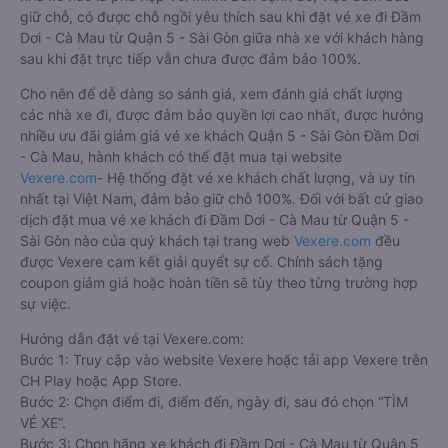
giữ chỗ, có được chỗ ngồi yêu thích sau khi đặt vé xe đi Đầm
Dơi - Cà Mau từ Quận 5 - Sài Gòn giữa nhà xe với khách hàng
sau khi đặt trực tiếp vẫn chưa được đảm bảo 100%.
Cho nên để dễ dàng so sánh giá, xem đánh giá chất lượng
các nhà xe đi, được đảm bảo quyền lợi cao nhất, được hưởng
nhiều ưu đãi giảm giá vé xe khách Quận 5 - Sài Gòn Đầm Dơi
- Cà Mau, hành khách có thể đặt mua tại website
Vexere.com
- Hệ thống đặt vé xe khách chất lượng, và uy tín
nhất tại Việt Nam, đảm bảo giữ chỗ 100%. Đối với bất cứ giao
dịch đặt mua vé xe khách đi Đầm Dơi - Cà Mau từ Quận 5 -
Sài Gòn nào của quý khách tại trang web
Vexere.com
đều
được Vexere cam kết giải quyết sự cố. Chính sách tặng
coupon giảm giá hoặc hoàn tiền sẽ tùy theo từng trường hợp
sự việc.
Hướng dẫn đặt vé tại Vexere.com:
Bước 1: Truy cập vào website Vexere hoặc tải app Vexere trên
CH Play hoặc App Store.
Bước 2: Chọn điểm đi, điểm đến, ngày đi, sau đó chọn “TÌM
VÉ XE”.
Bước 3: Chọn hãng xe khách đi Đầm Dơi - Cà Mau từ Quận 5