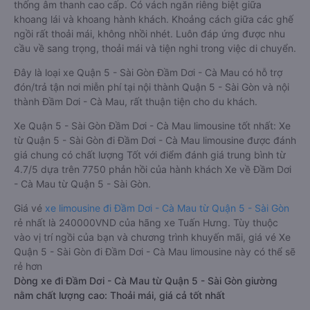
thống âm thanh cao cấp. Có vách ngăn riêng biệt giữa
khoang lái và khoang hành khách. Khoảng cách giữa các ghế
ngồi rất thoải mái, không nhồi nhét. Luôn đáp ứng được nhu
cầu về sang trọng, thoải mái và tiện nghi trong việc di chuyển.
Đây là loại xe Quận 5 - Sài Gòn Đầm Dơi - Cà Mau có hỗ trợ
đón/trả tận nơi miễn phí tại nội thành Quận 5 - Sài Gòn và nội
thành Đầm Dơi - Cà Mau, rất thuận tiện cho du khách.
Xe Quận 5 - Sài Gòn Đầm Dơi - Cà Mau limousine tốt nhất: Xe
từ Quận 5 - Sài Gòn đi Đầm Dơi - Cà Mau limousine được đánh
giá chung có chất lượng Tốt với điểm đánh giá trung bình từ
4.7/5 dựa trên 7750 phản hồi của hành khách Xe về Đầm Dơi
- Cà Mau từ Quận 5 - Sài Gòn.
Giá vé
xe limousine đi Đầm Dơi - Cà Mau từ Quận 5 - Sài Gòn
rẻ nhất là 240000VND của hãng xe Tuấn Hưng. Tùy thuộc
vào vị trí ngồi của bạn và chương trình khuyến mãi, giá vé Xe
Quận 5 - Sài Gòn đi Đầm Dơi - Cà Mau limousine này có thể sẽ
rẻ hơn
Dòng xe đi Đầm Dơi - Cà Mau từ Quận 5 - Sài Gòn giường
nằm chất lượng cao: Thoải mái, giá cả tốt nhất