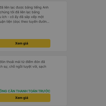
 đã liên lạc được bằng tiếng Anh
chúng tôi đã liên lạc bằng
 ích - cô ấy đã sắp xếp một
huận tiện (dọc theo tuyến đường
i mái. Rất khuyến khích.
Xem giá
 đón thoải mái từ điểm đón đã
ịch sự, chỗ ngồi tuyệt vời, sạch
ÔNG CẦN THANH TOÁN TRƯỚC
Xem giá