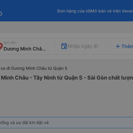
Đơn hàng của tôi
Mở bán vé trên Vexe
fo
Nơi đến
add
Nhập ngày đi
Thêm
xe đi Dương Minh Châu từ Quận 5
Minh Châu - Tây Ninh từ Quận 5 - Sài Gòn chất lượng
rống và ưu đãi khi đặt vé