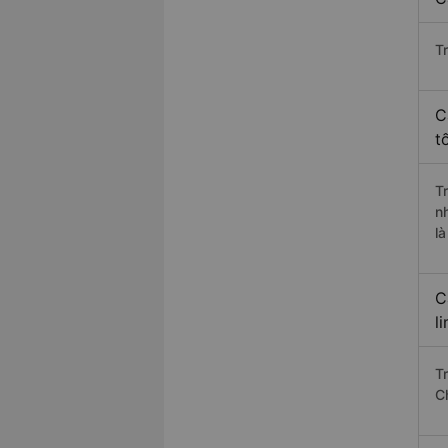
T
C
t
T
n
l
C
l
T
C