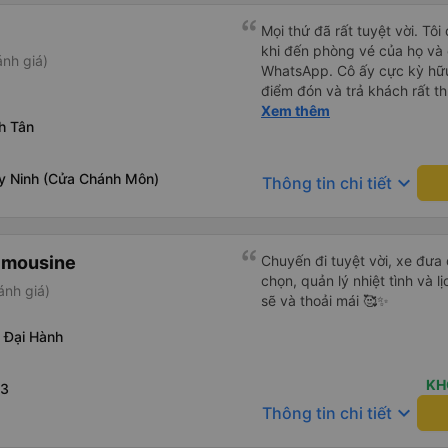
Mọi thứ đã rất tuyệt vời. Tôi
khi đến phòng vé của họ và 
nh giá)
WhatsApp. Cô ấy cực kỳ hữu
điểm đón và trả khách rất t
của họ). Xe rộng rãi và thoả
Xem thêm
h Tân
y Ninh (Cửa Chánh Môn)
keyboard_arrow_down
Thông tin chi tiết
imousine
Chuyến đi tuyệt vời, xe đưa
chọn, quản lý nhiệt tình và l
ánh giá)
sẽ và thoải mái 🥰✨
 Đại Hành
KH
13
keyboard_arrow_down
Thông tin chi tiết