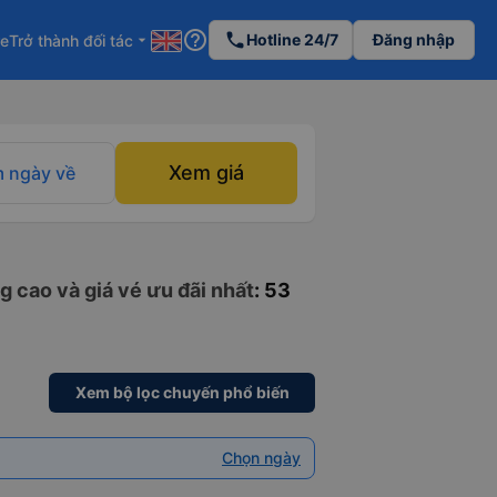
help_outline
phone
Hotline 24/7
Đăng nhập
re
Trở thành đối tác
arrow_drop_down
Xem giá
 ngày về
 cao và giá vé ưu đãi nhất
: 53
Xem bộ lọc chuyến phổ biến
Chọn ngày