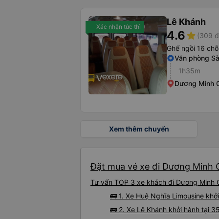
Lê Khánh
Xác nhận tức thì
4.6
star
(309 đ
Ghế ngồi 16 chỗ
Văn phòng Sà
1h35m
Dương Minh 
Xem thêm chuyến
Đặt mua vé xe đi Dương Minh C
Tư vấn TOP 3 xe khách đi Dương Minh Ch
🚌 1. Xe Huệ Nghĩa Limousine khởi
🚌 2. Xe Lê Khánh khởi hành tại 