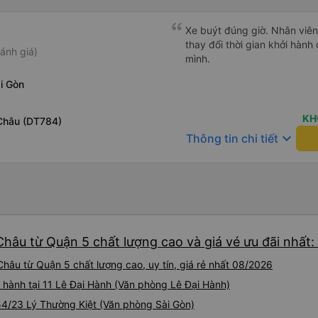
Xe buýt đúng giờ. Nhân viên r
thay đổi thời gian khởi hành
ánh giá)
mình.
i Gòn
KH
Châu (DT784)
keyboard_arrow_down
Thông tin chi tiết
hâu từ Quận 5 chất lượng cao và giá vé ưu đãi nhất
âu từ Quận 5 chất lượng cao, uy tín, giá rẻ nhất 08/2026
 hành tại 11 Lê Đại Hành (Văn phòng Lê Đại Hành)
354/23 Lý Thường Kiệt (Văn phòng Sài Gòn)