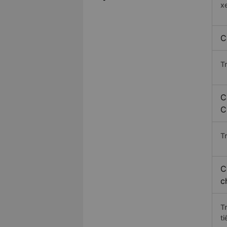
x
C
T
C
C
Tr
C
c
T
ti