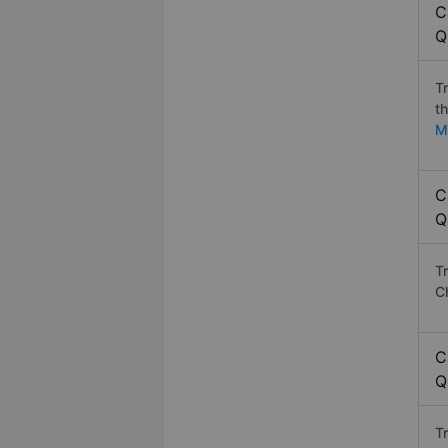
C
Q
T
t
M
C
Q
T
C
C
Q
T