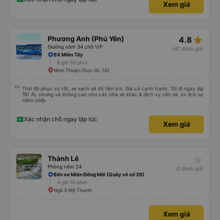
Xem giá
star_rate
Phương Anh (Phú Yên)
4.8
Giường nằm 34 chỗ VIP
(47 đánh giá)
BX Miền Tây
6 giờ 50 phút
Ninh Thuận (Dọc QL 1A)
Thái độ phục vụ tốt, xe sạch sẽ đủ tiện ích. Giá cả cạnh tranh. Tôi đi ngay dịp
Tết ÂL nhưng vé không cao như các nhà xe khác & dịch vụ vẫn ok, nv lịch sự
niềm nở👍
Xác nhận chỗ ngay lập tức
Xem giá
star_rate
Thành Lê
Phòng nằm 24
(0 đánh giá)
Bến xe Miền Đông Mới (Quầy vé số 29)
4 giờ 10 phút
Ngã 3 Mỹ Thanh
Xem giá