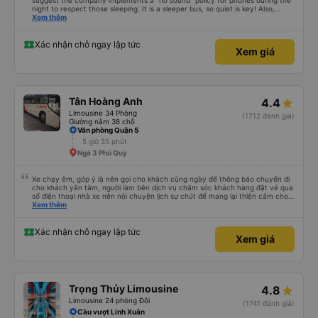
suggest the company implements a "no sound" policy for phones during the
night to respect those sleeping. It is a sleeper bus, so quiet is key! Also,
please display the Wi-Fi password clearly inside the cabin for convenience. I
Xem thêm
would definitely ride with them again! -------------- ​ Xe chất lượng tốt và
tài xế lái xe rất an toàn. Để dịch vụ hoàn hảo hơn, tôi góp ý nhà xe nên có
quy định rõ ràng về việc giữ im lặng (tắt âm thanh điện thoại) vào ban đêm
Xác nhận chỗ ngay lập tức
Xem giá
để tránh làm phiền hành khách khác ngủ. Ngoài ra, nhà xe nên dán sẵn mật
khẩu Wi-Fi trong xe để hành khách dễ dàng sử dụng. Tôi vẫn sẽ tiếp tục ủng
hộ nhà xe trong tương lai!
Tân Hoàng Anh
4.4
Limousine 34 Phòng
(1712 đánh giá)
Giường nằm 38 chỗ
Văn phòng Quận 5
5 giờ 35 phút
Ngã 3 Phú Quý
Xe chạy êm, góp ý là nên gọi cho khách cùng ngày để thông báo chuyến đi
cho khách yên tâm, người làm bên dịch vụ chăm sóc khách hàng đặt vé qua
số điện thoại nhà xe nên nói chuyện lịch sự chút để mang lại thiện cảm cho
khách hàng
Xem thêm
Xác nhận chỗ ngay lập tức
Xem giá
Trọng Thủy Limousine
4.8
Limousine 24 phòng Đôi
(1741 đánh giá)
Cầu vượt Linh Xuân