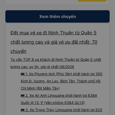
Xem thêm chuyến
Đặt mua vé xe đi Ninh Thuận từ Quận 5
chất lượng cao và giá vé ưu đãi nhất: 70
chuyến
Tư vấn TOP 8 xe khách đi Ninh Thuận từ Quận 5 chất
lượng cao, uy tín, giá rẻ nhất 08/2026
🚌 1. Xe Phương Anh (Phú Yên) khởi hành tại 395
Kinh Đ. Vương, An Lạc, Bình Tân, Thành phố Hồ
Chí Minh (BX Miền Tây)
🚌 2. Xe An Anh Limousine khởi hành tại 638A
Quốc lộ 13, P (Văn phòng 638A QL13)
🚌 3. Xe Trọng Thủy Limousine khởi hành tại 623