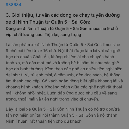
888684
.
3. Giới thiệu, tư vấn các dòng xe chạy tuyến đường
xe đi Ninh Thuận từ Quận 5 - Sài Gòn:
Dòng xe đi Ninh Thuận từ Quận 5 - Sài Gòn limousine 9 chỗ
vip, chất lượng cao: Tiện lợi, sang trọng
Là sản phẩm xe đi Ninh Thuận từ Quận 5 - Sài Gòn limousine
9 chỗ cải tiến từ xe 16 chỗ. Nội thất được làm lại với các ghế
bọc da chuẩn Châu Âu, không chỉ êm ái cho chuyến hành
trình xa, mà còn mát mẻ và không hề bị hầm bí như các ghế
bọc da bình thường. Kèm theo các ghế có nhiều tiện nghi hiện
đại như ti-vi, tủ lạnh mini, ổ cắm usb, đèn đọc sách, hệ thống
âm thanh cao cấp. Có vách ngăn riêng biệt giữa khoang lái và
khoang hành khách. Khoảng cách giữa các ghế ngồi rất thoải
mái, không nhồi nhét. Luôn đáp ứng được nhu cầu về sang
trọng, thoải mái và tiện nghi trong việc di chuyển.
Đây là loại xe Quận 5 - Sài Gòn Ninh Thuận có hỗ trợ đón/trả
tận nơi miễn phí tại nội thành Quận 5 - Sài Gòn và nội thành
Ninh Thuận, rất thuận tiện cho du khách.