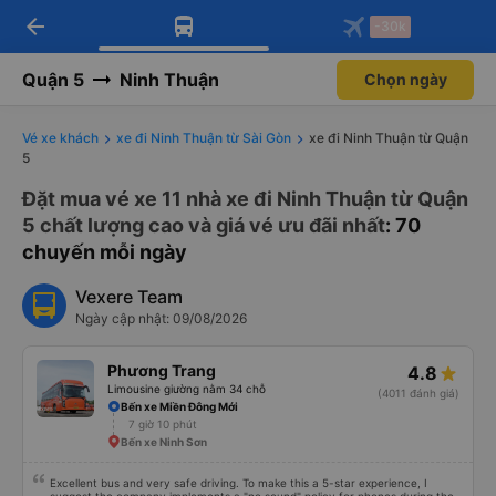
arrow_back
Tải app Vexere ngay!
Tải app Vexere
-30k
Mở app
Mở app
Nhận ưu đãi thành viên độc
-30k/ghế khi đặt vé máy bay qua
quyền
app
Quận 5
Ninh Thuận
Chọn ngày
Vé xe khách
xe đi Ninh Thuận từ Sài Gòn
xe đi Ninh Thuận từ Quận
5
Đặt mua vé xe 11 nhà xe đi Ninh Thuận từ Quận
5 chất lượng cao và giá vé ưu đãi nhất
: 70
chuyến mỗi ngày
Vexere Team
Ngày cập nhật: 09/08/2026
Phương Trang
4.8
Limousine giường nằm 34 chỗ
(4011 đánh giá)
Bến xe Miền Đông Mới
7 giờ 10 phút
Bến xe Ninh Sơn
Excellent bus and very safe driving. To make this a 5-star experience, I