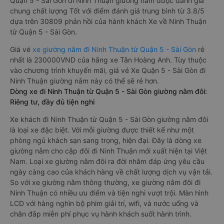
Quận 5 - Sài Gòn đi Ninh Thuận giường nằm được đánh giá
chung chất lượng Tốt với điểm đánh giá trung bình từ 3.8/5
dựa trên 30809 phản hồi của hành khách Xe về Ninh Thuận
từ Quận 5 - Sài Gòn.
Giá vé
xe giường nằm đi Ninh Thuận từ Quận 5 - Sài Gòn
rẻ
nhất là 230000VND của hãng xe Tân Hoàng Anh. Tùy thuộc
vào chương trình khuyến mãi, giá vé Xe Quận 5 - Sài Gòn đi
Ninh Thuận giường nằm này có thể sẽ rẻ hơn.
Dòng xe đi Ninh Thuận từ Quận 5 - Sài Gòn giường nằm đôi:
Riêng tư, đầy đủ tiện nghi
Xe khách đi Ninh Thuận từ Quận 5 - Sài Gòn giường nằm đôi
là loại xe đặc biệt. Với mỗi giường được thiết kế như một
phòng ngủ khách sạn sang trọng, hiện đại. Đây là dòng xe
giường nằm cho cặp đôi đi Ninh Thuận mới xuất hiện tại Việt
Nam. Loại xe giường nằm đôi ra đời nhằm đáp ứng yêu cầu
ngày càng cao của khách hàng về chất lượng dịch vụ vận tải.
So với xe giường nằm thông thường, xe giường nằm đôi đi
Ninh Thuận có nhiều ưu điểm và tiện nghi vượt trội. Màn hình
LCD với hàng nghìn bộ phim giải trí, wifi, và nước uống và
chăn đắp miễn phí phục vụ hành khách suốt hành trình.