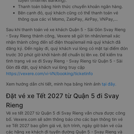
tuyến (Internet Banking).
Thanh toán bằng hình thức chuyển khoản ngân hàng.
Bên cạnh đó, quý khách cũng có thể thanh toán vé
thông qua các ví Momo, ZaloPay, AirPay, VNPay,…
Sau khi thanh toán vé xe khách Quận 5 - Sài Gòn Svay Rieng
- Svay Rieng thành công, Vexere sẽ gửi tin nhắn/email xác
nhận thành công đến số điện thoại/email mà quý khách đã
đăng ký. Đến ngày đi, quý khách vui lòng có mặt tại điểm đón
trước 30 phút giờ khởi hành để chuẩn bị lên xe. Để kiểm tra
tình trạng vé xe đi Svay Rieng - Svay Rieng từ Quận 5 - Sài
Gòn đã đặt, quý khách vui lòng truy cập
https://vexere.com/vi-VN/booking/ticketinfo
Xem hướng dẫn chi tiết, minh họa bằng hình ảnh
tại đây.
Đặt vé xe Tết 2027 từ Quận 5 đi Svay
Rieng
Vé xe tết 2027 từ Quận 5 đi Svay Rieng vẫn chưa được công
bố. Vexere.com sẽ sớm thông báo cho các bạn thông tin vé
xe Tết 2027 bao gồm giá vé, lịch trình, ngày giờ bán vé của
các hãng xe khách đi tuyến đường Quận 5 - Svay Rieng và