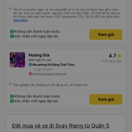
Tôi vô cùng kinh ngạc và vô cùng biết ơn vì vé của tôi được bao gồm toàn
bộ các món ăn lành mạnh, nguyên chất và thân thiện với chế độ ăn keto 🎫
khi đi qua biên giới Việt Nam 🇻🇳 Campuchia 🇰🇭. 19,76 USD bao gồm bảo
hiểm, nước, khăn giấy ướt, túi đựng giày, máy lạnh, sự hỗ trợ tại biên giới để
Xem thêm
tôi thậm chí không phải điền bất kỳ mẫu đơn nào. Không vội vã, không xếp
hàng, không đám đông, không ồn ào - cách di chuyển thực sự dễ chịu. Xe
buýt rộng rãi, sạch sẽ và chỉ còn một nửa chỗ. Tôi chắc chắn sẽ chuyển từ
Không cần thanh toán trước
Xem giá
máy bay ✈️ sang xe buýt giường nằm 🚌 ngay bây giờ. Tuyệt vời, không căng
Xác nhận chỗ ngay lập tức
thẳng và an toàn. Bữa sáng của tôi; thịt bò mỏng chiên 🥩 đậu xanh &amp;
trứng chiên 🍳 Tôi đã bỏ qua cơm 🌾 Thêm cà phê đen với đá 🧊 không
đường. Tôi ước bạn ở đây.
Hoàng Gia
4.7
Ghế ngồi 31 chỗ
(105 đánh giá)
Văn phòng 09 Đặng Thái Thân
2 giờ 45 phút
Cửa khẩu quốc tế Bavet
Trải nghiệm tốt, không có vấn đề gì cả, rất thoải mái
Không cần thanh toán trước
Xem giá
Xác nhận chỗ ngay lập tức
Đặt mua vé xe đi Svay Rieng từ Quận 5