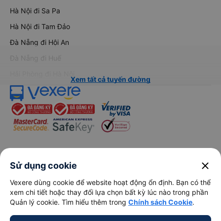
Hà Nội đi Sa Pa
Hà Nội đi Tam Đảo
Đà Nẵng đi Hội An
Đà Nẵng đi Huế
Hải Phòng đi Hà Nội
Xem tất cả tuyến đường
keyboard_arrow_down
Về chúng tôi
close
Sử dụng cookie
Vexere dùng cookie để website hoạt động ổn định. Bạn có thể
keyboard_arrow_down
Hỗ trợ
xem chi tiết hoặc thay đổi lựa chọn bất kỳ lúc nào trong phần
Quản lý cookie. Tìm hiểu thêm trong
Chính sách Cookie
.
keyboard_arrow_down
Trở thành đối tác