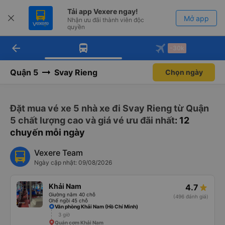
Tải app Vexere ngay!
Mở app
Nhận ưu đãi thành viên độc
quyền
arrow_back
Tải app Vexere
-30k
Mở app
-30k/ghế khi đặt vé máy bay qua
app
Quận 5
Svay Rieng
Chọn ngày
Đặt mua vé xe 5 nhà xe đi Svay Rieng từ Quận
5 chất lượng cao và giá vé ưu đãi nhất
: 12
chuyến mỗi ngày
Vexere Team
Ngày cập nhật: 09/08/2026
Khải Nam
4.7
Giường nằm 40 chỗ
(496 đánh giá)
Ghế ngồi 45 chỗ
Văn phòng Khải Nam (Hồ Chí Minh)
3 giờ
Quán cơm Khải Nam