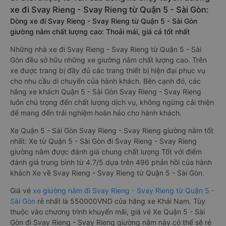
xe đi Svay Rieng - Svay Rieng từ Quận 5 - Sài Gòn:
Dòng xe đi Svay Rieng - Svay Rieng từ Quận 5 - Sài Gòn
giường nằm chất lượng cao: Thoải mái, giá cả tốt nhất
Những nhà xe đi Svay Rieng - Svay Rieng từ Quận 5 - Sài
Gòn đều sở hữu những xe giường nằm chất lượng cao. Trên
xe được trang bị đầy đủ các trang thiết bị hiện đại phục vụ
cho nhu cầu di chuyển của hành khách. Bên cạnh đó, các
hãng xe khách Quận 5 - Sài Gòn Svay Rieng - Svay Rieng
luôn chú trọng đến chất lượng dịch vụ, không ngừng cải thiện
để mang đến trải nghiệm hoàn hảo cho hành khách.
Xe Quận 5 - Sài Gòn Svay Rieng - Svay Rieng giường nằm tốt
nhất: Xe từ Quận 5 - Sài Gòn đi Svay Rieng - Svay Rieng
giường nằm được đánh giá chung chất lượng Tốt với điểm
đánh giá trung bình từ 4.7/5 dựa trên 496 phản hồi của hành
khách Xe về Svay Rieng - Svay Rieng từ Quận 5 - Sài Gòn.
Giá vé
xe giường nằm đi Svay Rieng - Svay Rieng từ Quận 5 -
Sài Gòn
rẻ nhất là 550000VND của hãng xe Khải Nam. Tùy
thuộc vào chương trình khuyến mãi, giá vé Xe Quận 5 - Sài
Gòn đi Svay Rieng - Svay Rieng giường nằm này có thể sẽ rẻ