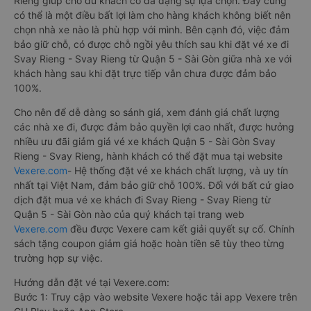
Rieng giúp cho du khách có đa dạng sự lựa chọn. Đây cũng
có thể là một điều bất lợi làm cho hàng khách không biết nên
chọn nhà xe nào là phù hợp với mình. Bên cạnh đó, việc đảm
bảo giữ chỗ, có được chỗ ngồi yêu thích sau khi đặt vé xe đi
Svay Rieng - Svay Rieng từ Quận 5 - Sài Gòn giữa nhà xe với
khách hàng sau khi đặt trực tiếp vẫn chưa được đảm bảo
100%.
Cho nên để dễ dàng so sánh giá, xem đánh giá chất lượng
các nhà xe đi, được đảm bảo quyền lợi cao nhất, được hưởng
nhiều ưu đãi giảm giá vé xe khách Quận 5 - Sài Gòn Svay
Rieng - Svay Rieng, hành khách có thể đặt mua tại website
Vexere.com
- Hệ thống đặt vé xe khách chất lượng, và uy tín
nhất tại Việt Nam, đảm bảo giữ chỗ 100%. Đối với bất cứ giao
dịch đặt mua vé xe khách đi Svay Rieng - Svay Rieng từ
Quận 5 - Sài Gòn nào của quý khách tại trang web
Vexere.com
đều được Vexere cam kết giải quyết sự cố. Chính
sách tặng coupon giảm giá hoặc hoàn tiền sẽ tùy theo từng
trường hợp sự việc.
Hướng dẫn đặt vé tại Vexere.com:
Bước 1: Truy cập vào website Vexere hoặc tải app Vexere trên