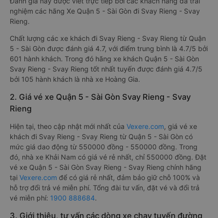
Đánh giá này được viết trực tiếp bởi các khách hàng đã trải
nghiệm các hãng Xe Quận 5 - Sài Gòn đi Svay Rieng - Svay
Rieng.
Chất lượng các xe khách đi Svay Rieng - Svay Rieng từ Quận
5 - Sài Gòn được đánh giá 4.7, với điểm trung bình là 4.7/5 bởi
601 hành khách. Trong đó hãng xe khách Quận 5 - Sài Gòn
Svay Rieng - Svay Rieng tốt nhất tuyến được đánh giá 4.7/5
bởi 105 hành khách là nhà xe Hoàng Gia.
2. Giá vé xe Quận 5 - Sài Gòn Svay Rieng - Svay
Rieng
Hiện tại, theo cập nhật mới nhất của
Vexere.com
, giá vé xe
khách đi Svay Rieng - Svay Rieng từ Quận 5 - Sài Gòn có
mức giá dao động từ 550000 đồng - 550000 đồng. Trong
đó, nhà xe Khải Nam có giá vé rẻ nhất, chỉ 550000 đồng. Đặt
vé xe Quận 5 - Sài Gòn Svay Rieng - Svay Rieng chính hãng
tại
Vexere.com
để có giá rẻ nhất, đảm bảo giữ chỗ 100% và
hỗ trợ đổi trả vé miễn phí. Tổng đài tư vấn, đặt vé và đổi trả
vé miễn phí:
1900 888684
.
3. Giới thiệu, tư vấn các dòng xe chạy tuyến đường