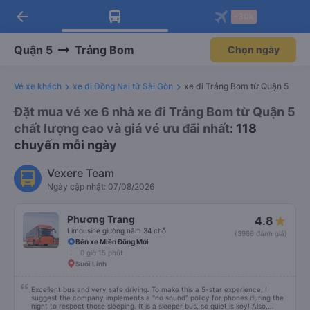
arrow_back
Tải app Vexere ngay!
Tải app Vexere
-30k
Mở app
Mở app
Nhận ưu đãi thành viên độc
-30k/ghế khi đặt vé máy bay qua
quyền
app
Quận 5
Trảng Bom
Chọn ngày
Vé xe khách
xe đi Đồng Nai từ Sài Gòn
xe đi Trảng Bom từ Quận 5
Đặt mua vé xe 6 nhà xe đi Trảng Bom từ Quận 5
chất lượng cao và giá vé ưu đãi nhất
: 118
chuyến mỗi ngày
Vexere Team
Ngày cập nhật: 07/08/2026
Phương Trang
4.8
Limousine giường nằm 34 chỗ
(3966 đánh giá)
Bến xe Miền Đông Mới
0 giờ 15 phút
Suối Linh
Excellent bus and very safe driving. To make this a 5-star experience, I
suggest the company implements a "no sound" policy for phones during the
night to respect those sleeping. It is a sleeper bus, so quiet is key! Also,