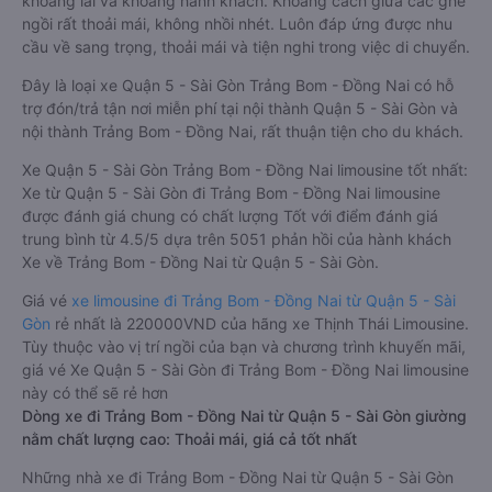
khoang lái và khoang hành khách. Khoảng cách giữa các ghế
ngồi rất thoải mái, không nhồi nhét. Luôn đáp ứng được nhu
cầu về sang trọng, thoải mái và tiện nghi trong việc di chuyển.
Đây là loại xe Quận 5 - Sài Gòn Trảng Bom - Đồng Nai có hỗ
trợ đón/trả tận nơi miễn phí tại nội thành Quận 5 - Sài Gòn và
nội thành Trảng Bom - Đồng Nai, rất thuận tiện cho du khách.
Xe Quận 5 - Sài Gòn Trảng Bom - Đồng Nai limousine tốt nhất:
Xe từ Quận 5 - Sài Gòn đi Trảng Bom - Đồng Nai limousine
được đánh giá chung có chất lượng Tốt với điểm đánh giá
trung bình từ 4.5/5 dựa trên 5051 phản hồi của hành khách
Xe về Trảng Bom - Đồng Nai từ Quận 5 - Sài Gòn.
Giá vé
xe limousine đi Trảng Bom - Đồng Nai từ Quận 5 - Sài
Gòn
rẻ nhất là 220000VND của hãng xe Thịnh Thái Limousine.
Tùy thuộc vào vị trí ngồi của bạn và chương trình khuyến mãi,
giá vé Xe Quận 5 - Sài Gòn đi Trảng Bom - Đồng Nai limousine
này có thể sẽ rẻ hơn
Dòng xe đi Trảng Bom - Đồng Nai từ Quận 5 - Sài Gòn giường
nằm chất lượng cao: Thoải mái, giá cả tốt nhất
Những nhà xe đi Trảng Bom - Đồng Nai từ Quận 5 - Sài Gòn