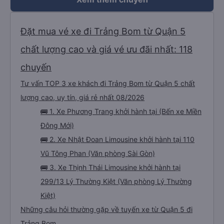
ra khỏi trung tâm. Chỉ vài phút sau, tôi đã có thể bắt xe buýt đi Đà Lạt. Viên
chức mang vé đến và giúp đỡ mọi việc. Họ thật tử tế, thân thiện. Tài xế xe
buýt và tài xế phụ (?) không thể nói tiếng Anh, nhưng vấn đề không phải là
vấn đề. Họ luôn cố gắng giúp đỡ tôi. Khi đến Đà Lạt, tôi gặp tài xế taxi. Thế là
tôi hỏi mọi người, tôi có thể sử dụng xe đưa đón được không. Họ có dịch vụ
Đặt mua vé xe đi Trảng Bom từ Quận 5
đưa đón nên tôi mới phớt lờ tài xế taxi. Tôi vừa cho xem địa chỉ khách sạn, tài
xế đưa đón đã đưa tôi đến đúng nơi. Tôi thực sự đánh giá cao mọi thứ. Tôi hi
vọng được gặp bạn lần nữa.
chất lượng cao và giá vé ưu đãi nhất: 118
chuyến
Tư vấn TOP 3 xe khách đi Trảng Bom từ Quận 5 chất
lượng cao, uy tín, giá rẻ nhất 08/2026
🚌 1. Xe Phương Trang khởi hành tại (Bến xe Miền
Đông Mới)
🚌 2. Xe Nhật Đoan Limousine khởi hành tại 110
Vũ Tông Phan (Văn phòng Sài Gòn)
🚌 3. Xe Thịnh Thái Limousine khởi hành tại
299/13 Lý Thường Kiệt (Văn phòng Lý Thường
Kiệt)
Những câu hỏi thường gặp về tuyến xe từ Quận 5 đi
Trảng Bom