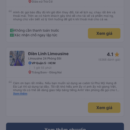
Giáo xứ Trà Cổ
mình đc gọi báo đầy đủ khi giờ đón thay đổi, tài xế lịch sự, chạy rất êm và
thoải mái. Trên xe có hành khách gây khó dễ cho tài xế và phiền mọi ng,
nhưng chú vẫn biết xử lý tình huống để giữ k khí thoải mái cho cả xe.
Không cần thanh toán trước
Xem giá
Xác nhận chỗ ngay lập tức
star_rate
Điền Linh Limousine
4.1
Limousine 24 Phòng Đôi
(6368 đánh giá)
VP Quận 5 - HCM
1 giờ 55 phút
Trảng Bom - Đồng Nai
Cảm ơn bạn rất nhiều. Nếu bạn muốn sử dụng xe cabin từ Phú Mỹ Hưng đi
Đà Lạt thì sử dụng tại đây. Tôi rất khó hiểu anh ấy vì anh ấy nói giọng Việt,
nhưng tôi có thể dễ dàng giao tiếp bằng tiếng Anh! Văn phòng đã gọi cho tôi
một giờ trước khi lên xe, và mặc dù tôi phải chuyển chỗ nhiều lần vì không
Xem thêm
đến đúng giờ nhưng họ vẫn vui vẻ chấp nhận tôi. Nếu bạn đi xe đưa đón
(van) ở cổng chính sẽ đưa bạn đến điểm hẹn. Vì bạn đang ở trên xe nên hãy
cắt vé trước và đưa cho họ, dù tài xế hoặc người soát vé không nói được
Xem giá
tiếng Anh nhưng họ sẽ cho bạn biết khi đến điểm trả khách. Ngoài ra còn có
xe đưa đón nên bạn có thể bỏ qua nếu Grab hoạt động, tài xế đưa đón cũng
sẽ vui lòng thông báo bằng cử chỉ nên chỉ cần hiển thị địa chỉ khách sạn là
được. Tôi thực sự đánh giá cao mọi thứ. Nếu đi Đà Lạt từ Phú Mỹ Hưng bạn
chỉ cần đặt xe khách ở đây. Nhân viên văn phòng có thể nói được một chút
tiếng Anh. Và họ đã gọi cho tôi trước 1 giờ để bắt xe buýt. Tôi chỉ đợi ở Cổng
chính LotteMart Quận 7, bắt xe đưa đón (Xe Van nhỏ màu bạc) và họ thả tôi
Xem thêm chuyến