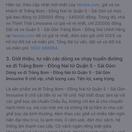
Hiện tại, theo cập nhật mới nhất của
Vexere.com
, giá vé xe
khách đi Trảng Bom - Đồng Nai từ Quận 5 - Sài Gòn có mức
giá dao động từ 220000 đồng - 545000 đồng. Trong đó, nhà
xe Thịnh Thái Limousine có giá vé rẻ nhất, chỉ 220000 đồng.
Đặt vé xe Quận 5 - Sài Gòn Trảng Bom - Đồng Nai chính hãng
tại
Vexere.com
để có giá rẻ nhất, đảm bảo giữ chỗ 100% và
hỗ trợ đổi trả vé miễn phí. Tổng đài tư vấn, đặt vé và đổi trả
vé miễn phí:
1900 888684
.
3. Giới thiệu, tư vấn các dòng xe chạy tuyến đường
xe đi Trảng Bom - Đồng Nai từ Quận 5 - Sài Gòn:
Dòng xe đi Trảng Bom - Đồng Nai từ Quận 5 - Sài Gòn
limousine 9 chỗ vip, chất lượng cao: Tiện lợi, sang trọng
Là sản phẩm xe đi Trảng Bom - Đồng Nai từ Quận 5 - Sài Gòn
limousine 9 chỗ cải tiến từ xe 16 chỗ. Nội thất được làm lại với
các ghế bọc da chuẩn Châu Âu, không chỉ êm ái cho chuyến
hành trình xa, mà còn mát mẻ và không hề bị hầm bí như các
ghế bọc da bình thường. Kèm theo các ghế có nhiều tiện nghi
hiện đại như ti-vi, tủ lạnh mini, ổ cắm usb, đèn đọc sách, hệ
thống âm thanh cao cấp. Có vách ngăn riêng biệt giữa