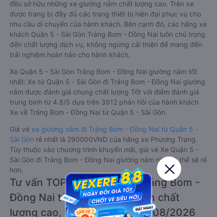
đều sở hữu những xe giường nằm chất lượng cao. Trên xe
được trang bị đầy đủ các trang thiết bị hiện đại phục vụ cho
nhu cầu di chuyển của hành khách. Bên cạnh đó, các hãng xe
khách Quận 5 - Sài Gòn Trảng Bom - Đồng Nai luôn chú trọng
đến chất lượng dịch vụ, không ngừng cải thiện để mang đến
trải nghiệm hoàn hảo cho hành khách.
Xe Quận 5 - Sài Gòn Trảng Bom - Đồng Nai giường nằm tốt
nhất: Xe từ Quận 5 - Sài Gòn đi Trảng Bom - Đồng Nai giường
nằm được đánh giá chung chất lượng Tốt với điểm đánh giá
trung bình từ 4.8/5 dựa trên 3912 phản hồi của hành khách
Xe về Trảng Bom - Đồng Nai từ Quận 5 - Sài Gòn.
Giá vé
xe giường nằm đi Trảng Bom - Đồng Nai từ Quận 5 -
Sài Gòn
rẻ nhất là 290000VND của hãng xe Phương Trang.
Tùy thuộc vào chương trình khuyến mãi, giá vé Xe Quận 5 -
Sài Gòn đi Trảng Bom - Đồng Nai giường nằm này có thể sẽ rẻ
hơn.
Tư vấn TOP 3 xe khách đi Trảng Bom -
Đồng Nai từ Quận 5 - Sài Gòn chất
lượng cao, uy tín, giá rẻ nhất 08/2026