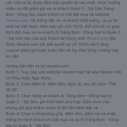
các nhà xe đi, được đảm bảo quyền lợi cao nhất, được hưởng
nhiều ưu đãi giảm giá vé xe khách Quận 5 - Sài Gòn Trảng
Bom - Đồng Nai, hành khách có thể đặt mua tại website
Vexere.com
- Hệ thống đặt vé xe khách chất lượng, và uy tín
nhất tại Việt Nam, đảm bảo giữ chỗ 100%. Đối với bất cứ giao
dịch đặt mua vé xe khách đi Trảng Bom - Đồng Nai từ Quận 5
- Sài Gòn nào của quý khách tại trang web
Vexere.com
đều
được Vexere cam kết giải quyết sự cố. Chính sách tặng
coupon giảm giá hoặc hoàn tiền sẽ tùy theo từng trường hợp
sự việc.
Hướng dẫn đặt vé tại Vexere.com:
Bước 1: Truy cập vào website Vexere hoặc tải app Vexere trên
CH Play hoặc App Store.
Bước 2: Chọn điểm đi, điểm đến, ngày đi, sau đó chọn “TÌM
VÉ XE”.
Bước 3: Chọn hãng xe khách đi Trảng Bom - Đồng Nai từ
Quận 5 - Sài Gòn, giờ khởi hành phù hợp. Bấm chọn vào
khung giờ quý khách muốn đi để tiến hành đặt vé.
Bước 4: Chọn vị trí/giường ghế, điểm đón, điểm trả và nhập
thông tin hành khách khi đặt mua vé xe đi Trảng Bom - Đồng
Nai từ Quận 5 - Sài Gòn