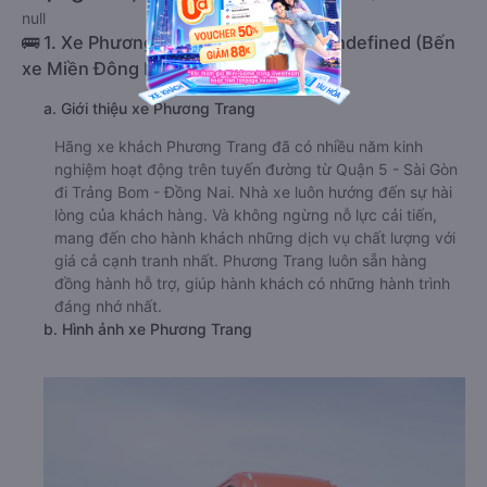
null
🚌 1. Xe Phương Trang khởi hành tại undefined (Bến
xe Miền Đông Mới)
a. Giới thiệu xe Phương Trang
Hãng xe khách Phương Trang đã có nhiều năm kinh
nghiệm hoạt động trên tuyến đường từ Quận 5 - Sài Gòn
đi Trảng Bom - Đồng Nai. Nhà xe luôn hướng đến sự hài
lòng của khách hàng. Và không ngừng nỗ lực cải tiến,
mang đến cho hành khách những dịch vụ chất lượng với
giá cả cạnh tranh nhất. Phương Trang luôn sẵn hàng
đồng hành hỗ trợ, giúp hành khách có những hành trình
đáng nhớ nhất.
b. Hình ảnh xe Phương Trang