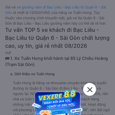
Giá vé
xe giường nằm đi Bạc Liêu - Bạc Liêu từ Quận 6 - Sài
Gòn
rẻ nhất là 120000VND của hãng xe Tuấn Hưng. Tùy
thuộc vào chương trình khuyến mãi, giá vé Xe Quận 6 - Sài
Gòn đi Bạc Liêu - Bạc Liêu giường nằm này có thể sẽ rẻ hơn.
Tư vấn TOP 5 xe khách đi Bạc Liêu -
Bạc Liêu từ Quận 6 - Sài Gòn chất lượng
cao, uy tín, giá rẻ nhất 08/2026
null
🚌 1. Xe Tuấn Hưng khởi hành tại 85 Lý Chiêu Hoàng
(Trạm Sài Gòn)
a. Giới thiệu xe Tuấn Hưng
Tuấn Hưng là hãng xe limousine chuyên khai thác tuyến
đường từ Quận 6 - Sài Gòn đi Bạc Liêu - Bạc Liêu và
ngược lại. Nổi bật với dàn xe được đầu tư mới 100%, nên
nhà xe luôn tự tin có thể mang đến cho khách hàng
những trải nghiệm di chuyển khó quên nhất. Hoạt động
với phương châm “Khách hàng là thượng đế”, nên đội ngũ