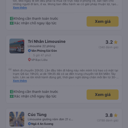
tốt. Mỗi ngày lễ lớn đều phải ra mua vé trực tiếp ở phòng vé, bất tiện cho
những người đi làm, ở xa. Mong ban điều hành xe có giải pháp thuận lợi, tạo
điều kiện cho khách hàng mua vé online (chuyển khoản khi mua vé). Kính
Xem thêm
chúc nhà xe làm ăn phát đạt.
Không cần thanh toán trước
Xem giá
Xác nhận chỗ ngay lập tức
Trí Nhân Limousine
3.2
Limousine 22 phòng
(340 đánh giá)
Văn Phòng Sài Gòn
5 giờ 47 phút
VP Bạc Liêu
Mình đi chuyến 20h30. Lần đầu tiên đi hãng này nên mình trừ hao có mặt tại
trạm Q6 lúc 19h20, ai dè 19h35 đã có xe đến trung chuyển tới BX Miền Tây
luôn. Lên xe lớn khởi hành đúng giờ, thời gian nghỉ dừng chân mỗi lần từ 30-
45 phút. Đến trạm Giá Rai thì có xe trung chuyển chờ sẵn chở đến nơi.
Xem thêm
Chuyến đi này không có đón khách dọc đường nên xe thoải mái.
Không cần thanh toán trước
Xem giá
Xác nhận chỗ ngay lập tức
Cúc Tùng
3.8
Limousine giường nằm đơn 21 chỗ (WC)
(3788 đánh giá)
Ngã 4 An Sương