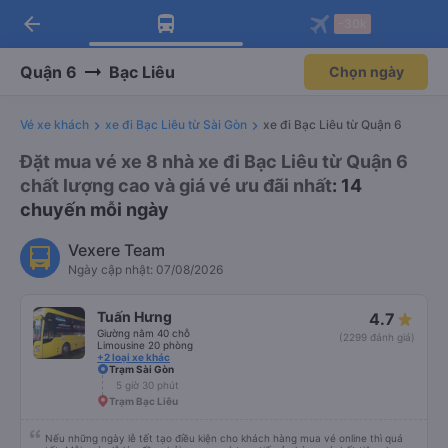
arrow_back
Tải app Vexere ngay!
Tải app Vexere
-30k
Mở app
Mở app
Nhận ưu đãi thành viên độc
-30k/ghế khi đặt vé máy bay qua
quyền
app
Quận 6
Bạc Liêu
Chọn ngày
Vé xe khách
xe đi Bạc Liêu từ Sài Gòn
xe đi Bạc Liêu từ Quận 6
Đặt mua vé xe 8 nhà xe đi Bạc Liêu từ Quận 6
chất lượng cao và giá vé ưu đãi nhất
: 14
chuyến mỗi ngày
Vexere Team
Ngày cập nhật: 07/08/2026
Tuấn Hưng
4.7
Giường nằm 40 chỗ
(2299 đánh giá)
Limousine 20 phòng
+2 loại xe khác
Trạm Sài Gòn
5 giờ 30 phút
Trạm Bạc Liêu
Nếu những ngày lễ tết tạo điều kiện cho khách hàng mua vé online thì quá