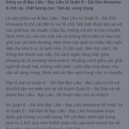
Dòng xe đi Bạc Liêu - Bạc Liêu từ Quận 6 - Sài Gòn limousine
9 chỗ vip, chất lượng cao: Tiện lợi, sang trọng
Là sản phẩm xe đi Bạc Liêu - Bạc Liêu từ Quận 6 - Sài Gòn
limousine 9 chỗ cải tiến từ xe 16 chỗ. Nội thất được làm lại với
các ghế bọc da chuẩn Châu Âu, không chỉ êm ái cho chuyến
hành trình xa, mà còn mát mẻ và không hề bị hầm bí như các
ghế bọc da bình thường. Kèm theo các ghế có nhiều tiện nghi
hiện đại như ti-vi, tủ lạnh mini, ổ cắm usb, đèn đọc sách, hệ
thống âm thanh cao cấp. Có vách ngăn riêng biệt giữa
khoang lái và khoang hành khách. Khoảng cách giữa các ghế
ngồi rất thoải mái, không nhồi nhét. Luôn đáp ứng được nhu
cầu về sang trọng, thoải mái và tiện nghi trong việc di chuyển.
Đây là loại xe Quận 6 - Sài Gòn Bạc Liêu - Bạc Liêu có hỗ trợ
đón/trả tận nơi miễn phí tại nội thành Quận 6 - Sài Gòn và nội
thành Bạc Liêu - Bạc Liêu, rất thuận tiện cho du khách.
Xe Quận 6 - Sài Gòn Bạc Liêu - Bạc Liêu limousine tốt nhất: Xe
từ Quận 6 - Sài Gòn đi Bạc Liêu - Bạc Liêu limousine được
đánh giá chung có chất lượng Tốt với điểm đánh giá trung
bình từ 3.9/5 dựa trên 6409 phản hồi của hành khách Xe về
Bạc Liêu - Bạc Liêu từ Quận 6 - Sài Gòn.