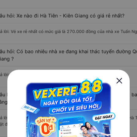
âu hỏi: Xe nào đi Hà Tiên - Kiên Giang có giá rẻ nhất?
rả lời: Vé xe rẻ nhất có mức giá là 270.000 đồng của nhà xe Tuấn Ng
âu hỏi: Có bao nhiêu nhà xe đang khai thác tuyến đường Qu
iang ?
ả lời: Hiện tại có 3 nhà xe khai thác tuyến đường.
âu hỏi: Từ Quận 6 - Sài Gòn đi Hà Tiên - Kiên Giang mất ba
ằng xe khách?
rả lời: Thời gian di chuyển bằng xe khách từ Quận 6 - Sài Gòn đi Hà 
ật độ giao thông thuận lợi.