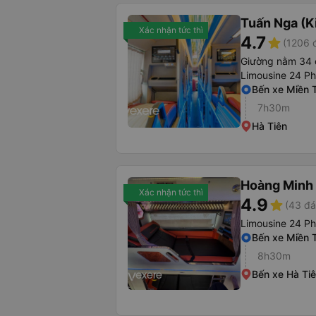
Tuấn Nga (K
Xác nhận tức thì
4.7
star
(1206 
Giường nằm 34 
Limousine 24 P
Bến xe Miền 
7h30m
Hà Tiên
Hoàng Minh
Xác nhận tức thì
4.9
star
(43 đá
Limousine 24 P
Bến xe Miền 
8h30m
Bến xe Hà Ti