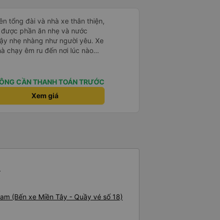
ên tổng đài và nhà xe thân thiện,
ạy được phần ăn nhẹ và nước
dậy nhẹ nhàng như người yêu. Xe
hà chạy êm ru đến nơi lúc nào
dly and helpful. Before getting on
ght meals and drinks. When the
ÔNG CẦN THANH TOÁN TRƯỚC
woke us up as they were waking
Xem giá
e foreigners and planning to take
te as the seats are big and
to sleep on.
n
Nam (Bến xe Miền Tây - Quầy vé số 18)