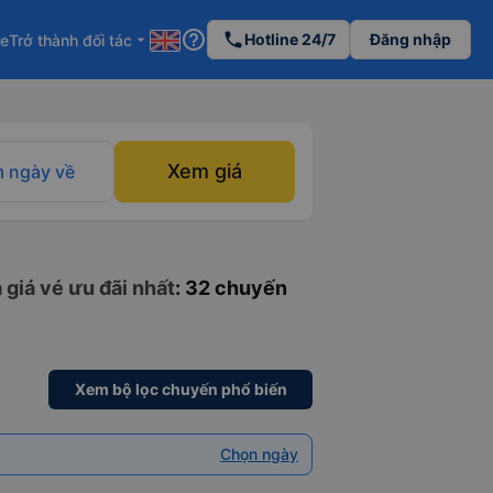
help_outline
phone
Hotline 24/7
Đăng nhập
re
Trở thành đối tác
arrow_drop_down
Xem giá
 ngày về
 giá vé ưu đãi nhất
: 32 chuyến
Xem bộ lọc chuyến phổ biến
Chọn ngày