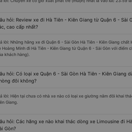
rả lời: Chuyến xe có giờ xuất phát trễ (muộn) nhất là vào lúc 23:59 l
âu hỏi: Review xe đi Hà Tiên - Kiên Giang từ Quận 6 - Sài 
ắc, cao cấp nhất?
rả lời: Những hãng xe đi Quận 6 - Sài Gòn Hà Tiên - Kiên Giang chất 
e Hoàng Minh đi Hà Tiên - Kiên Giang từ Quận 6 - Sài Gòn với điểm c
ủa khách hàng).
âu hỏi: Có loại xe Quận 6 - Sài Gòn Hà Tiên - Kiên Giang d
hòng đôi không?
rả lời: Hiện tại chưa có nhà xe nào có loại xe giường nằm đôi khai th
iên Giang.
âu hỏi: Các hãng xe nào khai thác dòng xe Limousine đi Hà
ài Gòn?