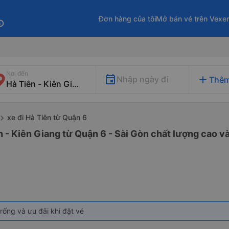
Đơn hàng của tôi
Mở bán vé trên Vexe
fo
Nơi đến
add
Nhập ngày đi
Thêm
xe đi Hà Tiên từ Quận 6
n - Kiên Giang từ Quận 6 - Sài Gòn chất lượng cao và
rống và ưu đãi khi đặt vé