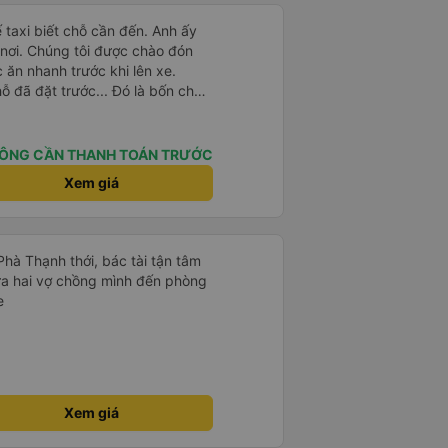
xế taxi biết chỗ cần đến. Anh ấy
nơi. Chúng tôi được chào đón
ăn nhanh trước khi lên xe.
ỗ đã đặt trước... Đó là bốn chỗ
.. Các con tôi gọi đó là &quot;xe
ất rất gập ghềnh. Tài xế của
e Việt Nam điển hình. Chuyến đi
ÔNG CẦN THANH TOÁN TRƯỚC
 và những ngôi nhà ven kênh.
Xem giá
Phà Thạnh thới, bác tài tận tâm
a hai vợ chồng mình đến phòng
e
Xem giá