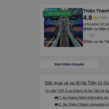
Thiện Thành
Xác nhận tức thì
4.8
star
(1388 
Limousine 24 p
Bến xe Miền 
10h
Bến xe Hà Ti
Xem thêm chuyến
Đặt mua vé xe đi Hà Tiên từ Qu
Tư vấn TOP 3 xe khách đi Hà Tiên từ Qu
🚌 1. Xe Hoàng Minh khởi hành tạ
🚌 2. Xe Thiện Thành Limousine k