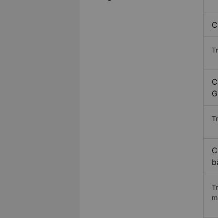
C
T
C
G
Tr
C
b
T
m