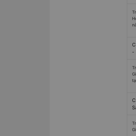
T
H
n
C
-
T
G
tạ
C
S
Tr
G