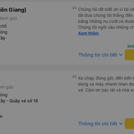
iên Giang)
Chúng tôi rất biết ơn vì tài 
đã đưa chúng tôi thẳng đến 
đánh giá)
bằng những nụ cười và được 
chỗ
Chúng tôi ngồi vào những ch
hòng
ngồi ở phía sau cùng của xe.
Xem thêm
Tây
xóc nảy&quot; vì chuyến đi r
chúng tôi là một người lái x
KH
rất đẹp với những con kênh
keyboard_arrow_down
Thông tin chi tiết
Xe chsjy đúng giờ, đến bến 
dùng xe máy nhanh nhẹn đư
nh giá)
vé. Cảm ơn bác tài và nhà x
hòng
Tây - Quầy vé số 18
ên
keyboard_arrow_down
Thông tin chi tiết