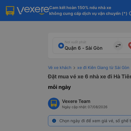
Cam kết hoàn 150% nếu nhà xe

không cung cấp dịch vụ vận chuyển (*)
in
Nơi xuất phát
import_export
Vé xe khách
xe đi Kiên Giang từ Sài Gòn
Đặt mua vé xe 6 nhà xe đi Hà Tiê
mỗi ngày
Vexere Team
Ngày cập nhật: 07/08/2026
Chọn ngày đi để xem giá vé, số ghế t
info