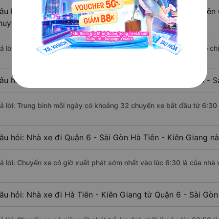
âu hỏi: Khoảng cách từ Quận 6 - Sài Gòn đi Hà Tiên - Kiên
huyển bằng xe khách?
rả lời: Đoạn đường đi Hà Tiên - Kiên Giang từ Quận 6 - Sài Gòn có c
âu hỏi: Mỗi ngày có bao nhiêu chuyến xe khách Quận 6 - Sà
rả lời: Trung bình mỗi ngày có khoảng 32 chuyến xe bắt đầu từ 6:30
âu hỏi: Nhà xe đi Quận 6 - Sài Gòn Hà Tiên - Kiên Giang n
rả lời: Chuyến xe có giờ xuất phát sớm nhất vào lúc 6:30 là của nhà 
âu hỏi: Nhà xe đi Hà Tiên - Kiên Giang từ Quận 6 - Sài Gòn