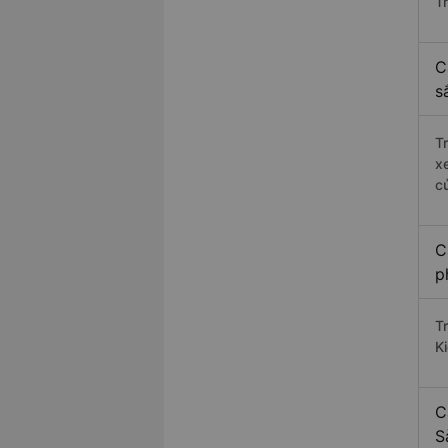
T
C
s
T
x
c
C
p
T
K
C
S