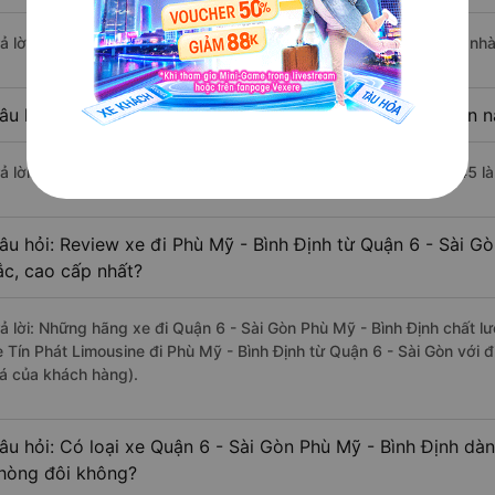
rả lời: Chuyến xe có giờ xuất phát sớm nhất vào lúc 17:35 là của nhà
âu hỏi: Nhà xe đi Phù Mỹ - Bình Định từ Quận 6 - Sài Gòn n
rả lời: Chuyến xe có giờ xuất phát trễ (muộn) nhất là vào lúc 20:45 l
âu hỏi: Review xe đi Phù Mỹ - Bình Định từ Quận 6 - Sài Gò
ắc, cao cấp nhất?
rả lời: Những hãng xe đi Quận 6 - Sài Gòn Phù Mỹ - Bình Định chất lư
e Tín Phát Limousine đi Phù Mỹ - Bình Định từ Quận 6 - Sài Gòn với 
iá của khách hàng).
âu hỏi: Có loại xe Quận 6 - Sài Gòn Phù Mỹ - Bình Định dàn
hòng đôi không?