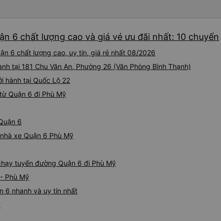
tài xế lịch sự và thân thiện
khoảng 4:00 sáng và 9:00 sá
hơn nhiều. Tại điểm dừng cu
n 6 chất lượng cao và giá vé ưu đãi nhất: 10 chuyến
cấp bàn chải đánh răng, đó l
chuyến đi trước của tôi vào
n 6 chất lượng cao, uy tín, giá rẻ nhất 08/2026
nghỉ đêm nào cho đến khoản
chịu. Có vẻ như lịch trình ph
 hành tại 181 Chu Văn An, Phường 26 (Văn Phòng Bình Thạnh)
hy vọng các điểm dừng sẽ đ
ởi hành tại Quốc Lộ 22
tương lai. Nhìn chung, tôi hà
từ Quận 6 đi Phù Mỹ
dịch vụ xe buýt giường nằm
chuyến công tác, vì đây vẫn
buýt giường nằm thoải mái n
 Quận 6
thực sự hy vọng rằng trong t
thường xuyên theo lịch trình, 
iá nhà xe Quận 6 Phù Mỹ
tuyến đường này một lần nữa
e chạy tuyến đường Quận 6 đi Phù Mỹ
 - Phù Mỹ
 6 nhanh và uy tín nhất
ỹ