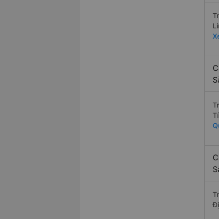
T
L
X
C
S
T
T
Q
C
S
T
Đ