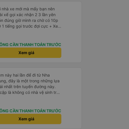
ới nhà xe mới mà mấy bạn nên
ón đúng giờ mình ra chờ có 10p
 tiếng gọi trước đợi cực + Xe
à cực kỳ ưng mền gối trên xe luôn
da nằm đau cả cổ mà đây gối này
 lông êm cực. + Giường
ÔNG CẦN THANH TOÁN TRƯỚC
p ở trên không bị vướng chân
Xem giá
 trợ
 nhàn luôn nha + Trên xe
 Tới trạm tài xế còn tinh ý
rạm dừng nữa. 10đ cho sự tinh tế
m này hai lần để đi từ Nha
ng, đây là một trong những lựa
i nhất trên tuyến đường này.
cập là không có nhà vệ sinh trên
chịu trên một hành trình dài
có các điểm dừng thường xuyên,
. Chuyến đi gần đây nhất của tôi
ÔNG CẦN THANH TOÁN TRƯỚC
e bị chậm khoảng một tiếng,
Xem giá
trước cho tôi, nên tôi không
mái, có chăn và hai gối, và các