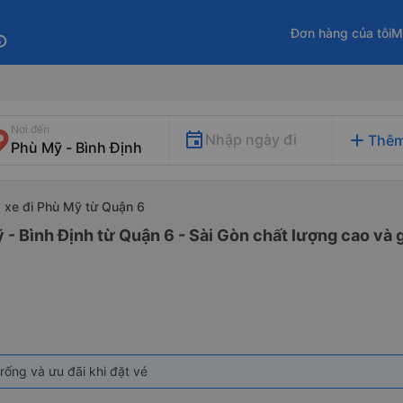
Đơn hàng của tôi
M
fo
Nơi đến
add
Nhập ngày đi
Thêm
xe đi Phù Mỹ từ Quận 6
 - Bình Định từ Quận 6 - Sài Gòn chất lượng cao và g
rống và ưu đãi khi đặt vé