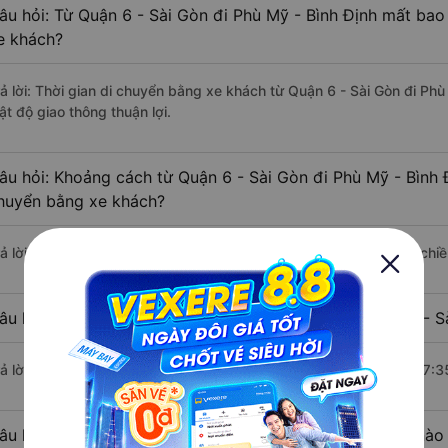
âu hỏi: Từ Quận 6 - Sài Gòn đi Phù Mỹ - Bình Định mất bao 
e khách?
rả lời: Thời gian di chuyển bằng xe khách từ Quận 6 - Sài Gòn đi Ph
ật độ giao thông thuận lợi.
âu hỏi: Khoảng cách từ Quận 6 - Sài Gòn đi Phù Mỹ - Bình 
huyển bằng xe khách?
rả lời: Đoạn đường đi Phù Mỹ - Bình Định từ Quận 6 - Sài Gòn có ch
âu hỏi: Mỗi ngày có bao nhiêu chuyến xe khách Quận 6 - Sà
rả lời: Trung bình mỗi ngày có khoảng 10 chuyến xe bắt đầu từ 17:3
âu hỏi: Nhà xe đi Quận 6 - Sài Gòn Phù Mỹ - Bình Định nào