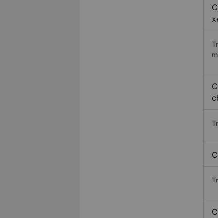
C
x
T
m
C
c
T
C
T
C