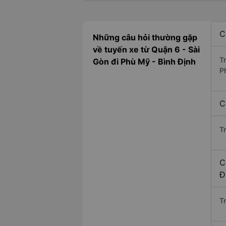
C
Những câu hỏi thường gặp
về tuyến xe từ Quận 6 - Sài
T
Gòn đi Phù Mỹ - Bình Định
P
C
T
C
Đ
Tr