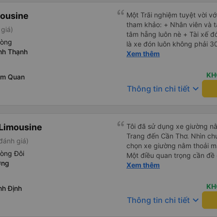
mousine
Một Trãi nghiệm tuyệt vời v
tham khảo: + Nhân viên và tài xế gọi xác nhận 2 3 lần yên
giá)
tâm hẵng luôn nè + Tài xế đ
hòng
là xe đón luôn không phải 30 1
nh Thạnh
mới, xịn, thơm và Đặt biệt l
Xem thêm
nha. Bình thường toàn gối 
nhà xe đổi hết luôn qua gối dạng
KH
am Quan
rộng cực kỳ, có móc treo dé
keyboard_arrow_down
Thông tin chi tiết
như các xe khác mình từng đi + Tài xế lơ xe nhiệt tình hỗ
hỏi đón trả cực bao nhiệt tình nhẹ
còn có bánh nước, khăn lạnh.
chuẩn bị thêm khăn lạnh ở t
Limousine
Tôi đã sử dụng xe giường nằ
của nhà xe nha.
Trang đến Cần Thơ. Nhìn chu
đánh giá)
chọn xe giường nằm thoải má
hòng Đôi
Một điều quan trọng cần đề 
ơng
xe, điều này có thể gây khó 
Xem thêm
xuyên đêm. Tuy nhiên, khi 
chuyến đi vẫn khá thoải mái
KH
nh Định
(hôm qua) rất tốt. Mặc dù x
keyboard_arrow_down
Thông tin chi tiết
nhưng công ty đã thông báo 
gặp vấn đề gì. Xe khá thoải 