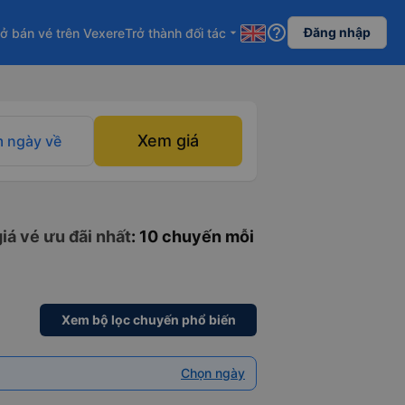
help_outline
Đăng nhập
ở bán vé trên Vexere
Trở thành đối tác
arrow_drop_down
Xem giá
 ngày về
iá vé ưu đãi nhất
: 10 chuyến mỗi
Xem bộ lọc chuyến phổ biến
Chọn ngày