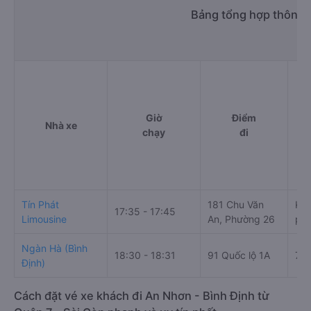
Bảng tổng hợp thông t
Giờ
Điểm
Nhà xe
chạy
đi
Tín Phát
181 Chu Văn
Kim
17:35 - 17:45
Limousine
An, Phường 26
phố
Ngàn Hà (Bình
18:30 - 18:31
91 Quốc lộ 1A
71 
Định)
Cách đặt vé xe khách đi An Nhơn - Bình Định từ