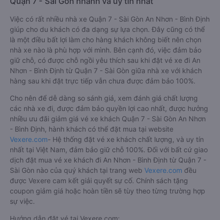
Quận 7 - Sài Gòn nhanh và uy tín nhất
Việc có rất nhiều nhà xe Quận 7 - Sài Gòn An Nhơn - Bình Định
giúp cho du khách có đa dạng sự lựa chọn. Đây cũng có thể
là một điều bất lợi làm cho hàng khách không biết nên chọn
nhà xe nào là phù hợp với mình. Bên cạnh đó, việc đảm bảo
giữ chỗ, có được chỗ ngồi yêu thích sau khi đặt vé xe đi An
Nhơn - Bình Định từ Quận 7 - Sài Gòn giữa nhà xe với khách
hàng sau khi đặt trực tiếp vẫn chưa được đảm bảo 100%.
Cho nên để dễ dàng so sánh giá, xem đánh giá chất lượng
các nhà xe đi, được đảm bảo quyền lợi cao nhất, được hưởng
nhiều ưu đãi giảm giá vé xe khách Quận 7 - Sài Gòn An Nhơn
- Bình Định, hành khách có thể đặt mua tại website
Vexere.com
- Hệ thống đặt vé xe khách chất lượng, và uy tín
nhất tại Việt Nam, đảm bảo giữ chỗ 100%. Đối với bất cứ giao
dịch đặt mua vé xe khách đi An Nhơn - Bình Định từ Quận 7 -
Sài Gòn nào của quý khách tại trang web
Vexere.com
đều
được Vexere cam kết giải quyết sự cố. Chính sách tặng
coupon giảm giá hoặc hoàn tiền sẽ tùy theo từng trường hợp
sự việc.
Hướng dẫn đặt vé tại Vexere.com: