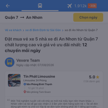
arrow_back
Tải app Vexere ngay!
Tải app Vexere
1.912
k
-30k
Mở app
Mở app
Nhận ưu đãi thành viên độc
-30k/ghế khi đặt vé máy bay qua
quyền
app
Quận 7
An Nhơn
Chọn ngày
Vé xe khách
xe đi Bình Định từ Sài Gòn
xe đi An Nhơn từ Quận 7
Đặt mua vé xe 5 nhà xe đi An Nhơn từ Quận 7
chất lượng cao và giá vé ưu đãi nhất
: 12
chuyến mỗi ngày
Vexere Team
Ngày cập nhật: 07/08/2026
Tín Phát Limousine
5.0
Limousine 24 Phòng
(126 đánh giá)
Văn Phòng Bình Thạnh
12 giờ 15 phút
Văn phòng Tam Quan
Một Trãi nghiệm tuyệt vời với nhà xe mới mà mấy bạn nên tham khảo: +
Nhân viên và tài xế gọi xác nhận 2 3 lần yên tâm hẵng luôn nè + Tài xế đón
đúng giờ mình ra chờ có 10p là xe đón luôn không phải 30 1 tiếng gọi trước