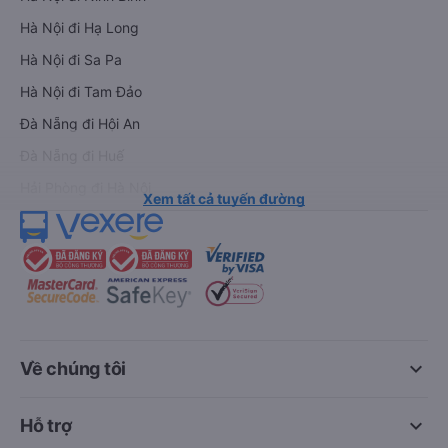
Hà Nội đi Hạ Long
Hà Nội đi Sa Pa
Hà Nội đi Tam Đảo
Đà Nẵng đi Hội An
Đà Nẵng đi Huế
Hải Phòng đi Hà Nội
Xem tất cả tuyến đường
keyboard_arrow_down
Về chúng tôi
keyboard_arrow_down
Hỗ trợ