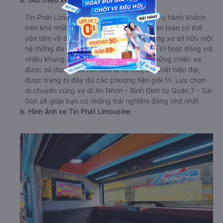
Tín Phát Limousine có kinh nghiệm phục vụ hành khách
trên khá nhiều tuyến đường, nên bạn hoàn toàn có thể
yên tâm về độ uy tín của nhà xe này. Hãng xe sở hữu một
hệ thống đa dạng các dòng xe, được bố trí hoạt động với
nhiều khung giờ xuất bến trong ngày. Những chiếc xe
được sử dụng hầu hết đều là xe mới, nội thất hiện đại,
được trang bị đầy đủ các phương tiện giải trí. Lựa chọn
di chuyển cùng xe đi An Nhơn - Bình Định từ Quận 7 - Sài
Gòn sẽ giúp bạn có những trải nghiệm đáng nhớ nhất.
b. Hình ảnh xe Tín Phát Limousine