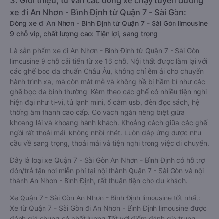
3. Giới thiệu, tư vấn các dòng xe chạy tuyến đường
xe đi An Nhơn - Bình Định từ Quận 7 - Sài Gòn:
Dòng xe đi An Nhơn - Bình Định từ Quận 7 - Sài Gòn limousine
9 chỗ vip, chất lượng cao: Tiện lợi, sang trọng
Là sản phẩm xe đi An Nhơn - Bình Định từ Quận 7 - Sài Gòn
limousine 9 chỗ cải tiến từ xe 16 chỗ. Nội thất được làm lại với
các ghế bọc da chuẩn Châu Âu, không chỉ êm ái cho chuyến
hành trình xa, mà còn mát mẻ và không hề bị hầm bí như các
ghế bọc da bình thường. Kèm theo các ghế có nhiều tiện nghi
hiện đại như ti-vi, tủ lạnh mini, ổ cắm usb, đèn đọc sách, hệ
thống âm thanh cao cấp. Có vách ngăn riêng biệt giữa
khoang lái và khoang hành khách. Khoảng cách giữa các ghế
ngồi rất thoải mái, không nhồi nhét. Luôn đáp ứng được nhu
cầu về sang trọng, thoải mái và tiện nghi trong việc di chuyển.
Đây là loại xe Quận 7 - Sài Gòn An Nhơn - Bình Định có hỗ trợ
đón/trả tận nơi miễn phí tại nội thành Quận 7 - Sài Gòn và nội
thành An Nhơn - Bình Định, rất thuận tiện cho du khách.
Xe Quận 7 - Sài Gòn An Nhơn - Bình Định limousine tốt nhất:
Xe từ Quận 7 - Sài Gòn đi An Nhơn - Bình Định limousine được
đánh giá chung có chất lượng Tốt với điểm đánh giá trung