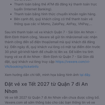
Thanh toán bằng thẻ ATM đã đăng ký thanh toán trực
tuyến (Internet Banking).
Thanh toán bằng hình thức chuyển khoản ngân hàng.
Bên cạnh đó, quý khách cũng có thể thanh toán vé
thông qua các ví Momo, ZaloPay, AirPay, VNPay,…
Sau khi thanh toán vé xe khách Quận 7 - Sài Gòn An Nhơn -
Bình Định thành công, Vexere sẽ gửi tin nhắn/email xác nhận
thành công đến số điện thoại/email mà quý khách đã đăng
ký. Đến ngày đi, quý khách vui lòng có mặt tại điểm đón trước
30 phút giờ khởi hành để chuẩn bị lên xe. Để kiểm tra tình
trạng vé xe đi An Nhơn - Bình Định từ Quận 7 - Sài Gòn đã
đặt, quý khách vui lòng truy cập
https://vexere.com/vi-
VN/booking/ticketinfo
Xem hướng dẫn chi tiết, minh họa bằng hình ảnh
tại đây.
Đặt vé xe Tết 2027 từ Quận 7 đi An
Nhơn
Vé xe tết 2027 từ Quận 7 đi An Nhơn vẫn chưa được công bố.
Vexere.com sẽ sớm thông báo cho các bạn thông tin vé xe