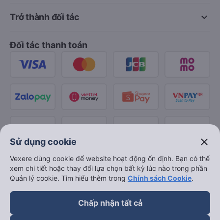
keyboard_arrow_down
Trở thành đối tác
Đối tác thanh toán
close
Sử dụng cookie
Vexere dùng cookie để website hoạt động ổn định. Bạn có thể
xem chi tiết hoặc thay đổi lựa chọn bất kỳ lúc nào trong phần
Quản lý cookie. Tìm hiểu thêm trong
Chính sách Cookie
.
Chấp nhận tất cả