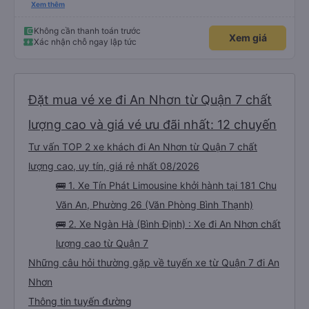
đợi cực + Xe mới, xịn, thơm và Đặt biệt là cực kỳ ưng mền gối trên xe luôn
Xem thêm
nha. Bình thường toàn gối da nằm đau cả cổ mà đây gối này nhà xe đổi hết
luôn qua gối dạng lông êm cực. + Giường rộng cực kỳ, có móc treo dép ở
trên không bị vướng chân như các xe khác mình từng đi + Tài xế lơ xe nhiệt
Không cần thanh toán trước
Xem giá
tình hỗ trợ hỏi đón trả cực bao nhiệt tình nhẹ nhàn luôn nha + Trên xe còn
Xác nhận chỗ ngay lập tức
có bánh nước, khăn lạnh. Tới trạm tài xế còn tinh ý chuẩn bị thêm khăn lạnh
ở trạm dừng nữa. 10đ cho sự tinh tế của nhà xe nha.
Đặt mua vé xe đi An Nhơn từ Quận 7 chất
lượng cao và giá vé ưu đãi nhất: 12 chuyến
Tư vấn TOP 2 xe khách đi An Nhơn từ Quận 7 chất
lượng cao, uy tín, giá rẻ nhất 08/2026
🚌 1. Xe Tín Phát Limousine khởi hành tại 181 Chu
Văn An, Phường 26 (Văn Phòng Bình Thạnh)
🚌 2. Xe Ngàn Hà (Bình Định) : Xe đi An Nhơn chất
lượng cao từ Quận 7
Những câu hỏi thường gặp về tuyến xe từ Quận 7 đi An
Nhơn
Thông tin tuyến đường