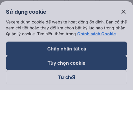
close
Sử dụng cookie
Vexere dùng cookie để website hoạt động ổn định. Bạn có thể
xem chi tiết hoặc thay đổi lựa chọn bất kỳ lúc nào trong phần
Quản lý cookie. Tìm hiểu thêm trong
Chính sách Cookie
.
Chấp nhận tất cả
Tùy chọn cookie
Từ chối
Theo dõi chúng tôi trên
Facebook
Tiktok
Youtube
Công ty TNHH Thương Mại Dịch Vụ Vexere
Địa chỉ đăng ký kinh doanh: 8C Chữ Đồng Tử, Phường Tân
Sơn Nhất, TP. Hồ Chí Minh, Việt Nam