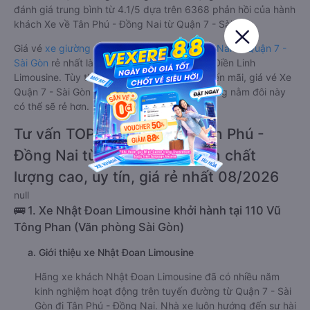
đánh giá trung bình từ 4.1/5 dựa trên 6368 phản hồi của hành
khách Xe về Tân Phú - Đồng Nai từ Quận 7 - Sài Gòn.
Giá vé
xe giường nằm đôi đi Tân Phú - Đồng Nai từ Quận 7 -
Sài Gòn
rẻ nhất là 210000VND của hãng xe Điền Linh
Limousine. Tùy thuộc vào chương trình khuyến mãi, giá vé Xe
Quận 7 - Sài Gòn đi Tân Phú - Đồng Nai giường nằm đôi này
có thể sẽ rẻ hơn.
Tư vấn TOP 2 xe khách đi Tân Phú -
Đồng Nai từ Quận 7 - Sài Gòn chất
lượng cao, uy tín, giá rẻ nhất 08/2026
null
🚌 1. Xe Nhật Đoan Limousine khởi hành tại 110 Vũ
Tông Phan (Văn phòng Sài Gòn)
a. Giới thiệu xe Nhật Đoan Limousine
Hãng xe khách Nhật Đoan Limousine đã có nhiều năm
kinh nghiệm hoạt động trên tuyến đường từ Quận 7 - Sài
Gòn đi Tân Phú - Đồng Nai. Nhà xe luôn hướng đến sự hài