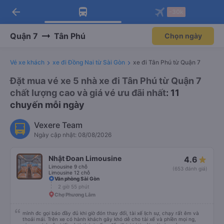
arrow_back
Tải app Vexere ngay!
Tải app Vexere
-30k
Mở app
Mở app
Nhận ưu đãi thành viên độc
-30k/ghế khi đặt vé máy bay qua
quyền
app
Quận 7
Tân Phú
Chọn ngày
Vé xe khách
xe đi Đồng Nai từ Sài Gòn
xe đi Tân Phú từ Quận 7
Đặt mua vé xe 5 nhà xe đi Tân Phú từ Quận 7
chất lượng cao và giá vé ưu đãi nhất
: 11
chuyến mỗi ngày
Vexere Team
Ngày cập nhật: 08/08/2026
Nhật Đoan Limousine
4.6
Limousine 9 chỗ
(653 đánh giá)
Limousine 12 chỗ
Văn phòng Sài Gòn
2 giờ 55 phút
Chợ Phương Lâm
mình đc gọi báo đầy đủ khi giờ đón thay đổi, tài xế lịch sự, chạy rất êm và
thoải mái. Trên xe có hành khách gây khó dễ cho tài xế và phiền mọi ng,