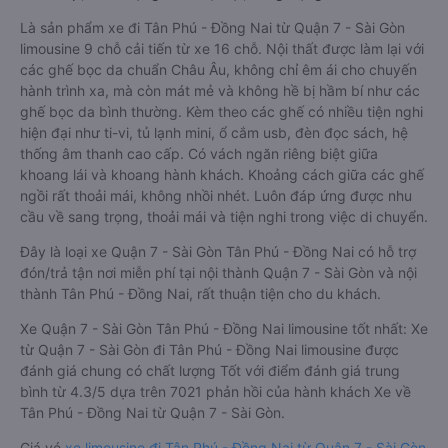
Là sản phẩm xe đi Tân Phú - Đồng Nai từ Quận 7 - Sài Gòn
limousine 9 chỗ cải tiến từ xe 16 chỗ. Nội thất được làm lại với
các ghế bọc da chuẩn Châu Âu, không chỉ êm ái cho chuyến
hành trình xa, mà còn mát mẻ và không hề bị hầm bí như các
ghế bọc da bình thường. Kèm theo các ghế có nhiều tiện nghi
hiện đại như ti-vi, tủ lạnh mini, ổ cắm usb, đèn đọc sách, hệ
thống âm thanh cao cấp. Có vách ngăn riêng biệt giữa
khoang lái và khoang hành khách. Khoảng cách giữa các ghế
ngồi rất thoải mái, không nhồi nhét. Luôn đáp ứng được nhu
cầu về sang trọng, thoải mái và tiện nghi trong việc di chuyển.
Đây là loại xe Quận 7 - Sài Gòn Tân Phú - Đồng Nai có hỗ trợ
đón/trả tận nơi miễn phí tại nội thành Quận 7 - Sài Gòn và nội
thành Tân Phú - Đồng Nai, rất thuận tiện cho du khách.
Xe Quận 7 - Sài Gòn Tân Phú - Đồng Nai limousine tốt nhất: Xe
từ Quận 7 - Sài Gòn đi Tân Phú - Đồng Nai limousine được
đánh giá chung có chất lượng Tốt với điểm đánh giá trung
bình từ 4.3/5 dựa trên 7021 phản hồi của hành khách Xe về
Tân Phú - Đồng Nai từ Quận 7 - Sài Gòn.
Giá vé
xe limousine đi Tân Phú - Đồng Nai từ Quận 7 - Sài Gòn