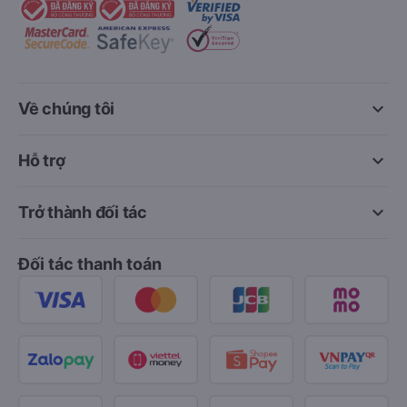
keyboard_arrow_down
Về chúng tôi
keyboard_arrow_down
Hỗ trợ
keyboard_arrow_down
Trở thành đối tác
Đối tác thanh toán