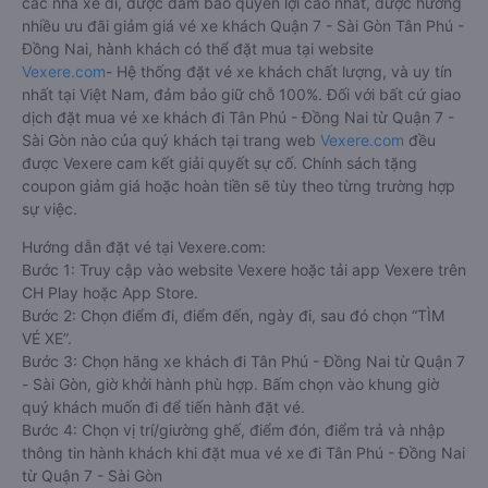
các nhà xe đi, được đảm bảo quyền lợi cao nhất, được hưởng
nhiều ưu đãi giảm giá vé xe khách Quận 7 - Sài Gòn Tân Phú -
Đồng Nai, hành khách có thể đặt mua tại website
Vexere.com
- Hệ thống đặt vé xe khách chất lượng, và uy tín
nhất tại Việt Nam, đảm bảo giữ chỗ 100%. Đối với bất cứ giao
dịch đặt mua vé xe khách đi Tân Phú - Đồng Nai từ Quận 7 -
Sài Gòn nào của quý khách tại trang web
Vexere.com
đều
được Vexere cam kết giải quyết sự cố. Chính sách tặng
coupon giảm giá hoặc hoàn tiền sẽ tùy theo từng trường hợp
sự việc.
Hướng dẫn đặt vé tại Vexere.com:
Bước 1: Truy cập vào website Vexere hoặc tải app Vexere trên
CH Play hoặc App Store.
Bước 2: Chọn điểm đi, điểm đến, ngày đi, sau đó chọn “TÌM
VÉ XE”.
Bước 3: Chọn hãng xe khách đi Tân Phú - Đồng Nai từ Quận 7
- Sài Gòn, giờ khởi hành phù hợp. Bấm chọn vào khung giờ
quý khách muốn đi để tiến hành đặt vé.
Bước 4: Chọn vị trí/giường ghế, điểm đón, điểm trả và nhập
thông tin hành khách khi đặt mua vé xe đi Tân Phú - Đồng Nai
từ Quận 7 - Sài Gòn