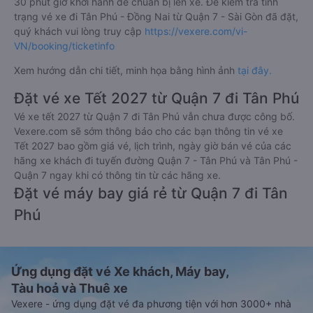
30 phút giờ khởi hành để chuẩn bị lên xe. Để kiểm tra tình
trạng vé xe đi Tân Phú - Đồng Nai từ Quận 7 - Sài Gòn đã đặt,
quý khách vui lòng truy cập
https://vexere.com/vi-
VN/booking/ticketinfo
Xem hướng dẫn chi tiết, minh họa bằng hình ảnh
tại đây.
Đặt vé xe Tết 2027 từ Quận 7 đi Tân Phú
Vé xe tết 2027 từ Quận 7 đi Tân Phú vẫn chưa được công bố.
Vexere.com sẽ sớm thông báo cho các bạn thông tin vé xe
Tết 2027 bao gồm giá vé, lịch trình, ngày giờ bán vé của các
hãng xe khách đi tuyến đường Quận 7 - Tân Phú và Tân Phú -
Quận 7 ngay khi có thông tin từ các hãng xe.
Đặt vé máy bay giá rẻ từ Quận 7 đi Tân
Phú
Ứng dụng đặt vé Xe khách, Máy bay,
Tàu hoả và Thuê xe
Vexere - ứng dụng đặt vé đa phương tiện với hơn 3000+ nhà