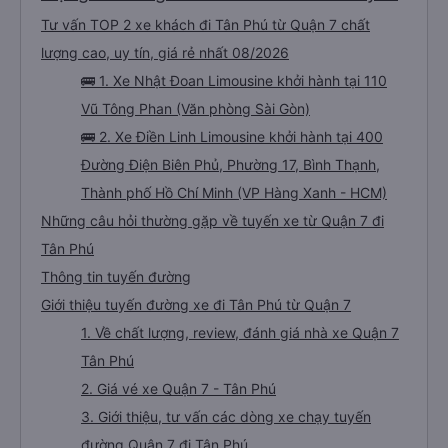
đưa đón nên tôi mới phớt lờ tài xế taxi. Tôi vừa cho xem địa chỉ khách sạn, tài
Tư vấn TOP 2 xe khách đi Tân Phú từ Quận 7 chất
xế đưa đón đã đưa tôi đến đúng nơi. Tôi thực sự đánh giá cao mọi thứ. Tôi hi
vọng được gặp bạn lần nữa.
lượng cao, uy tín, giá rẻ nhất 08/2026
🚌 1. Xe Nhật Đoan Limousine khởi hành tại 110
Vũ Tông Phan (Văn phòng Sài Gòn)
🚌 2. Xe Điền Linh Limousine khởi hành tại 400
Đường Điện Biên Phủ, Phường 17, Bình Thạnh,
Thành phố Hồ Chí Minh (VP Hàng Xanh - HCM)
Những câu hỏi thường gặp về tuyến xe từ Quận 7 đi
Tân Phú
Thông tin tuyến đường
Giới thiệu tuyến đường xe đi Tân Phú từ Quận 7
1. Về chất lượng, review, đánh giá nhà xe Quận 7
Tân Phú
2. Giá vé xe Quận 7 - Tân Phú
3. Giới thiệu, tư vấn các dòng xe chạy tuyến
đường Quận 7 đi Tân Phú