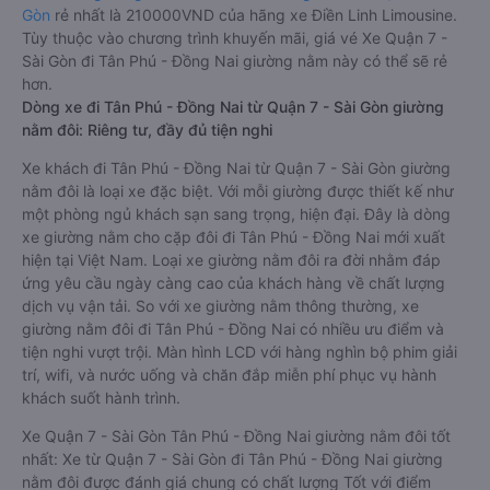
Gòn
rẻ nhất là 210000VND của hãng xe Điền Linh Limousine.
Tùy thuộc vào chương trình khuyến mãi, giá vé Xe Quận 7 -
Sài Gòn đi Tân Phú - Đồng Nai giường nằm này có thể sẽ rẻ
hơn.
Dòng xe đi Tân Phú - Đồng Nai từ Quận 7 - Sài Gòn giường
nằm đôi: Riêng tư, đầy đủ tiện nghi
Xe khách đi Tân Phú - Đồng Nai từ Quận 7 - Sài Gòn giường
nằm đôi là loại xe đặc biệt. Với mỗi giường được thiết kế như
một phòng ngủ khách sạn sang trọng, hiện đại. Đây là dòng
xe giường nằm cho cặp đôi đi Tân Phú - Đồng Nai mới xuất
hiện tại Việt Nam. Loại xe giường nằm đôi ra đời nhằm đáp
ứng yêu cầu ngày càng cao của khách hàng về chất lượng
dịch vụ vận tải. So với xe giường nằm thông thường, xe
giường nằm đôi đi Tân Phú - Đồng Nai có nhiều ưu điểm và
tiện nghi vượt trội. Màn hình LCD với hàng nghìn bộ phim giải
trí, wifi, và nước uống và chăn đắp miễn phí phục vụ hành
khách suốt hành trình.
Xe Quận 7 - Sài Gòn Tân Phú - Đồng Nai giường nằm đôi tốt
nhất: Xe từ Quận 7 - Sài Gòn đi Tân Phú - Đồng Nai giường
nằm đôi được đánh giá chung có chất lượng Tốt với điểm