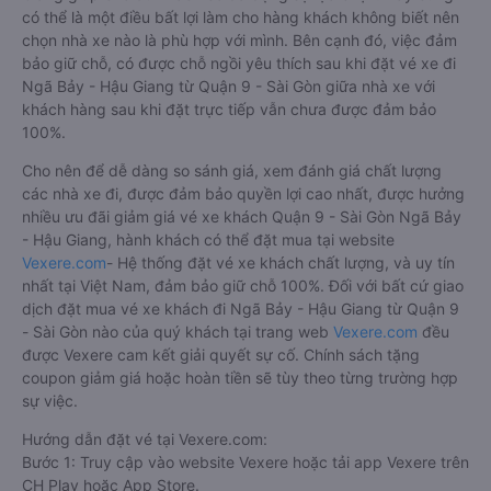
có thể là một điều bất lợi làm cho hàng khách không biết nên
chọn nhà xe nào là phù hợp với mình. Bên cạnh đó, việc đảm
bảo giữ chỗ, có được chỗ ngồi yêu thích sau khi đặt vé xe đi
Ngã Bảy - Hậu Giang từ Quận 9 - Sài Gòn giữa nhà xe với
khách hàng sau khi đặt trực tiếp vẫn chưa được đảm bảo
100%.
Cho nên để dễ dàng so sánh giá, xem đánh giá chất lượng
các nhà xe đi, được đảm bảo quyền lợi cao nhất, được hưởng
nhiều ưu đãi giảm giá vé xe khách Quận 9 - Sài Gòn Ngã Bảy
- Hậu Giang, hành khách có thể đặt mua tại website
Vexere.com
- Hệ thống đặt vé xe khách chất lượng, và uy tín
nhất tại Việt Nam, đảm bảo giữ chỗ 100%. Đối với bất cứ giao
dịch đặt mua vé xe khách đi Ngã Bảy - Hậu Giang từ Quận 9
- Sài Gòn nào của quý khách tại trang web
Vexere.com
đều
được Vexere cam kết giải quyết sự cố. Chính sách tặng
coupon giảm giá hoặc hoàn tiền sẽ tùy theo từng trường hợp
sự việc.
Hướng dẫn đặt vé tại Vexere.com:
Bước 1: Truy cập vào website Vexere hoặc tải app Vexere trên
CH Play hoặc App Store.