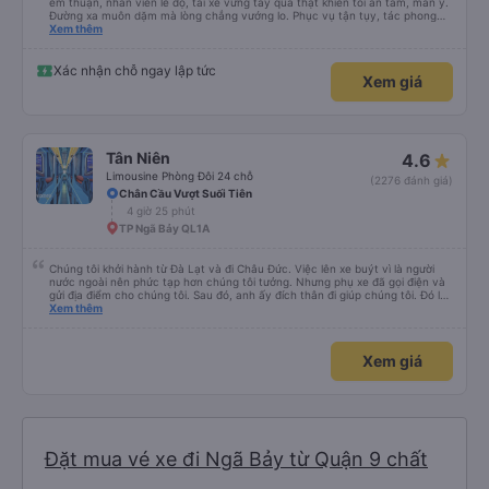
êm thuận, nhân viên lễ độ, tài xế vững tay quả thật khiến tôi an tâm, mãn ý.
Đường xa muôn dặm mà lòng chẳng vướng lo. Phục vụ tận tụy, tác phong
nghiêm cẩn, hiếm thấy giữa thời buổi kim tiền vội vã. Xã hội loạn đạo. Xin gửi
Xem thêm
lời tán dương chân thành, kính chúc nhà xe ngày một hưng thịnh, vạn lộ bình
an.”
Xác nhận chỗ ngay lập tức
Xem giá
Tân Niên
4.6
Limousine Phòng Đôi 24 chỗ
(2276 đánh giá)
Chân Cầu Vượt Suối Tiên
4 giờ 25 phút
TP Ngã Bảy QL1A
Chúng tôi khởi hành từ Đà Lạt và đi Châu Đức. Việc lên xe buýt vì là người
nước ngoài nên phức tạp hơn chúng tôi tưởng. Nhưng phụ xe đã gọi điện và
gửi địa điểm cho chúng tôi. Sau đó, anh ấy đích thân đi giúp chúng tôi. Đó là
lần đầu tiên đi xe giường nằm với hai đứa trẻ nhỏ khá thú vị. Chúng tôi không
Xem thêm
chắc chắn khi nào xe sẽ dừng lại để nghỉ hoặc ăn uống. Tôi rất ngạc nhiên
khi xe dừng lại lúc nửa đêm ở Cần Thơ và mọi người xuống xe ăn. Khi đến
điểm dừng, họ đánh thức chúng tôi dậy và đảm bảo chúng tôi đã sẵn sàng.
Xem giá
Nhìn chung, đó là một trải nghiệm tốt. Mỗi giường đều có gối và chăn, và đủ
chỗ cho 1 người lớn và 1 trẻ em nằm thoải mái.
Đặt mua vé xe đi Ngã Bảy từ Quận 9 chất