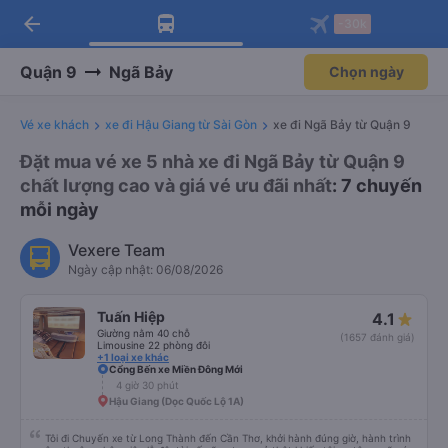
arrow_back
Tải app Vexere ngay!
Tải app Vexere
-30k
Mở app
Mở app
Nhận ưu đãi thành viên độc
-30k/ghế khi đặt vé máy bay qua
quyền
app
Quận 9
Ngã Bảy
Chọn ngày
Vé xe khách
xe đi Hậu Giang từ Sài Gòn
xe đi Ngã Bảy từ Quận 9
Đặt mua vé xe 5 nhà xe đi Ngã Bảy từ Quận 9
chất lượng cao và giá vé ưu đãi nhất
: 7 chuyến
mỗi ngày
Vexere Team
Ngày cập nhật: 06/08/2026
Tuấn Hiệp
4.1
Giường nằm 40 chỗ
(1657 đánh giá)
Limousine 22 phòng đôi
+1 loại xe khác
Cổng Bến xe Miền Đông Mới
4 giờ 30 phút
Hậu Giang (Dọc Quốc Lộ 1A)
Tôi đi Chuyến xe từ Long Thành đến Cần Thơ, khởi hành đúng giờ, hành trình