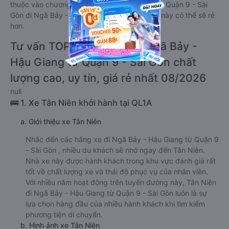
thuộc vào chương trình khuyến mãi, giá vé Xe Quận 9 - Sài
Gòn đi Ngã Bảy - Hậu Giang giường nằm đôi này có thể sẽ rẻ
hơn.
Tư vấn TOP 2 xe khách đi Ngã Bảy -
Hậu Giang từ Quận 9 - Sài Gòn chất
lượng cao, uy tín, giá rẻ nhất 08/2026
null
🚌 1. Xe Tân Niên khởi hành tại QL1A
a. Giới thiệu xe Tân Niên
Nhắc đến các hãng xe đi Ngã Bảy - Hậu Giang từ Quận 9
- Sài Gòn , nhiều du khách sẽ nhớ ngay đến Tân Niên.
Nhà xe này được hành khách trong khu vực đánh giá rất
tốt về chất lượng xe và thái độ phục vụ của nhân viên.
Với nhiều năm hoạt động trên tuyến đường này, Tân Niên
đi Ngã Bảy - Hậu Giang từ Quận 9 - Sài Gòn luôn là sự
lựa chọn hàng đầu của nhiều hành khách khi tìm kiếm
phương tiện di chuyển.
b. Hình ảnh xe Tân Niên