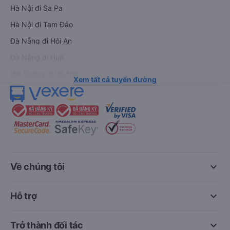
Hà Nội đi Sa Pa
Hà Nội đi Tam Đảo
Đà Nẵng đi Hội An
Đà Nẵng đi Huế
Hải Phòng đi Hà Nội
Xem tất cả tuyến đường
keyboard_arrow_down
Về chúng tôi
keyboard_arrow_down
Hỗ trợ
keyboard_arrow_down
Trở thành đối tác