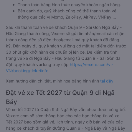
Thanh toán bằng hình thức chuyển khoản ngân hàng.
Bên cạnh đó, quý khách cũng có thể thanh toán vé
thông qua các ví Momo, ZaloPay, AirPay, VNPay,…
Sau khi thanh toán vé xe khách Quận 9 - Sài Gòn Ngã Bảy -
Hậu Giang thành công, Vexere sẽ gửi tin nhắn/email xác nhận
thành công đến số điện thoại/email mà quý khách đã đăng
ký. Đến ngày đi, quý khách vui lòng có mặt tại điểm đón trước
30 phút giờ khởi hành để chuẩn bị lên xe. Để kiểm tra tình
trạng vé xe đi Ngã Bảy - Hậu Giang từ Quận 9 - Sài Gòn đã
đặt, quý khách vui lòng truy cập
https://vexere.com/vi-
VN/booking/ticketinfo
Xem hướng dẫn chi tiết, minh họa bằng hình ảnh
tại đây.
Đặt vé xe Tết 2027 từ Quận 9 đi Ngã
Bảy
Vé xe tết 2027 từ Quận 9 đi Ngã Bảy vẫn chưa được công bố.
Vexere.com sẽ sớm thông báo cho các bạn thông tin vé xe
Tết 2027 bao gồm giá vé, lịch trình, ngày giờ bán vé của các
hãng xe khách đi tuyến đường Quận 9 - Ngã Bảy và Ngã Bảy