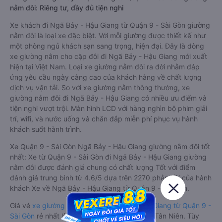
nằm đôi: Riêng tư, đầy đủ tiện nghi
Xe khách đi Ngã Bảy - Hậu Giang từ Quận 9 - Sài Gòn giường
nằm đôi là loại xe đặc biệt. Với mỗi giường được thiết kế như
một phòng ngủ khách sạn sang trọng, hiện đại. Đây là dòng
xe giường nằm cho cặp đôi đi Ngã Bảy - Hậu Giang mới xuất
hiện tại Việt Nam. Loại xe giường nằm đôi ra đời nhằm đáp
ứng yêu cầu ngày càng cao của khách hàng về chất lượng
dịch vụ vận tải. So với xe giường nằm thông thường, xe
giường nằm đôi đi Ngã Bảy - Hậu Giang có nhiều ưu điểm và
tiện nghi vượt trội. Màn hình LCD với hàng nghìn bộ phim giải
trí, wifi, và nước uống và chăn đắp miễn phí phục vụ hành
khách suốt hành trình.
Xe Quận 9 - Sài Gòn Ngã Bảy - Hậu Giang giường nằm đôi tốt
nhất: Xe từ Quận 9 - Sài Gòn đi Ngã Bảy - Hậu Giang giường
nằm đôi được đánh giá chung có chất lượng Tốt với điểm
đánh giá trung bình từ 4.6/5 dựa trên 2270 phản hồi của hành
khách Xe về Ngã Bảy - Hậu Giang từ Quận 9 - Sài Gòn.
Giá vé
xe giường nằm đôi đi Ngã Bảy - Hậu Giang từ Quận 9 -
Sài Gòn
rẻ nhất là 400000VND của hãng xe Tân Niên. Tùy