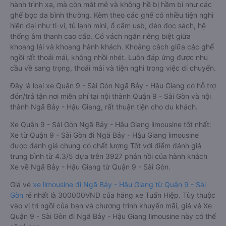
hành trình xa, mà còn mát mẻ và không hề bị hầm bí như các
ghế bọc da bình thường. Kèm theo các ghế có nhiều tiện nghi
hiện đại như ti-vi, tủ lạnh mini, ổ cắm usb, đèn đọc sách, hệ
thống âm thanh cao cấp. Có vách ngăn riêng biệt giữa
khoang lái và khoang hành khách. Khoảng cách giữa các ghế
ngồi rất thoải mái, không nhồi nhét. Luôn đáp ứng được nhu
cầu về sang trọng, thoải mái và tiện nghi trong việc di chuyển.
Đây là loại xe Quận 9 - Sài Gòn Ngã Bảy - Hậu Giang có hỗ trợ
đón/trả tận nơi miễn phí tại nội thành Quận 9 - Sài Gòn và nội
thành Ngã Bảy - Hậu Giang, rất thuận tiện cho du khách.
Xe Quận 9 - Sài Gòn Ngã Bảy - Hậu Giang limousine tốt nhất:
Xe từ Quận 9 - Sài Gòn đi Ngã Bảy - Hậu Giang limousine
được đánh giá chung có chất lượng Tốt với điểm đánh giá
trung bình từ 4.3/5 dựa trên 3927 phản hồi của hành khách
Xe về Ngã Bảy - Hậu Giang từ Quận 9 - Sài Gòn.
Giá vé
xe limousine đi Ngã Bảy - Hậu Giang từ Quận 9 - Sài
Gòn
rẻ nhất là 300000VND của hãng xe Tuấn Hiệp. Tùy thuộc
vào vị trí ngồi của bạn và chương trình khuyến mãi, giá vé Xe
Quận 9 - Sài Gòn đi Ngã Bảy - Hậu Giang limousine này có thể