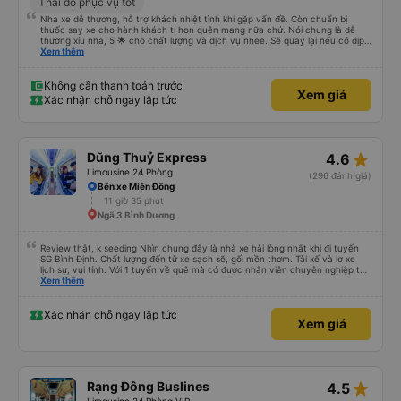
Thái độ phục vụ tốt
Nhà xe dễ thương, hỗ trợ khách nhiệt tình khi gặp vấn đề. Còn chuẩn bị
thuốc say xe cho hành khách tí hon quên mang nữa chứ. Nói chung là dễ
thương xỉu nha, 5 🌟 cho chất lượng và dịch vụ nhee. Sẽ quay lại nếu có dịp
cần 💕
Xem thêm
Không cần thanh toán trước
Xem giá
Xác nhận chỗ ngay lập tức
star_rate
Dũng Thuỷ Express
4.6
Limousine 24 Phòng
(296 đánh giá)
Bến xe Miền Đông
11 giờ 35 phút
Ngã 3 Bình Dương
Review thật, k seeding Nhìn chung đây là nhà xe hài lòng nhất khi đi tuyến
SG Bình Định. Chất lượng đến từ xe sạch sẽ, gối mền thơm. Tài xế và lơ xe
lịch sự, vui tính. Với 1 tuyến về quê mà có được nhân viên chuyên nghiệp thế
này là điểm cộng lớn, thường chỉ đi mấy tuyến du lịch mới có. Về xe thì có
Xem thêm
cổng sạc usb c là điểm cộng, phù hợp với dây sạc bây giờ. Xe đón/trả nhiều
điểm dọc cung đường nên thuận tiện cho khách. Lần sau đi Bình Định nhất
định ủng hộ tiếp nhà xe này. Chúc chủ xe làm ăn phát đạt mua thêm nhiều
Xác nhận chỗ ngay lập tức
Xem giá
xe chạy thêm nhiều khung giờ nữa và nâng cao tiêu chuẩn tuyến. Nếu xét
điểm trừ thì chỉ có thgian trả khách, team VXR set lệch với thực tế
star_rate
Rạng Đông Buslines
4.5