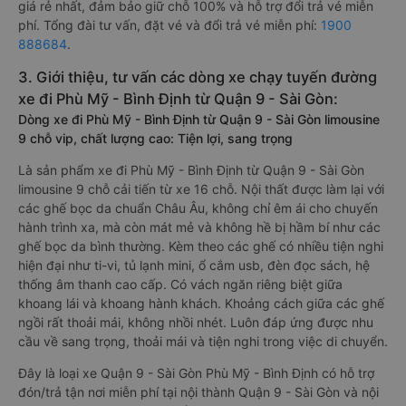
giá rẻ nhất, đảm bảo giữ chỗ 100% và hỗ trợ đổi trả vé miễn
phí. Tổng đài tư vấn, đặt vé và đổi trả vé miễn phí:
1900
888684
.
3. Giới thiệu, tư vấn các dòng xe chạy tuyến đường
xe đi Phù Mỹ - Bình Định từ Quận 9 - Sài Gòn:
Dòng xe đi Phù Mỹ - Bình Định từ Quận 9 - Sài Gòn limousine
9 chỗ vip, chất lượng cao: Tiện lợi, sang trọng
Là sản phẩm xe đi Phù Mỹ - Bình Định từ Quận 9 - Sài Gòn
limousine 9 chỗ cải tiến từ xe 16 chỗ. Nội thất được làm lại với
các ghế bọc da chuẩn Châu Âu, không chỉ êm ái cho chuyến
hành trình xa, mà còn mát mẻ và không hề bị hầm bí như các
ghế bọc da bình thường. Kèm theo các ghế có nhiều tiện nghi
hiện đại như ti-vi, tủ lạnh mini, ổ cắm usb, đèn đọc sách, hệ
thống âm thanh cao cấp. Có vách ngăn riêng biệt giữa
khoang lái và khoang hành khách. Khoảng cách giữa các ghế
ngồi rất thoải mái, không nhồi nhét. Luôn đáp ứng được nhu
cầu về sang trọng, thoải mái và tiện nghi trong việc di chuyển.
Đây là loại xe Quận 9 - Sài Gòn Phù Mỹ - Bình Định có hỗ trợ
đón/trả tận nơi miễn phí tại nội thành Quận 9 - Sài Gòn và nội