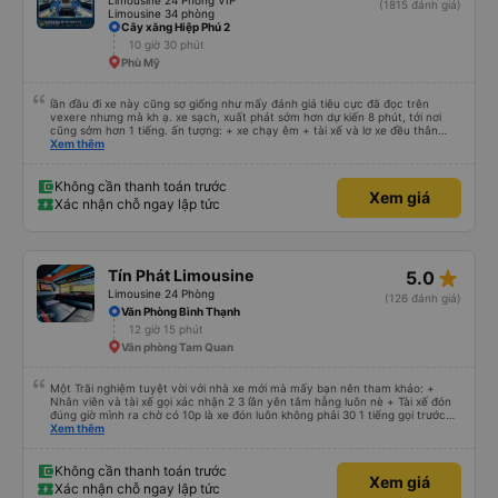
Limousine 24 Phòng VIP
(1815 đánh giá)
Limousine 34 phòng
Cây xăng Hiệp Phú 2
10 giờ 30 phút
Phù Mỹ
lần đầu đi xe này cũng sợ giống như mấy đánh giá tiêu cực đã đọc trên
vexere nhưng mà kh ạ. xe sạch, xuất phát sớm hơn dự kiến 8 phút, tới nơi
cũng sớm hơn 1 tiếng. ấn tượng: + xe chạy êm + tài xế và lơ xe đều thân
thiện dễ thương. thật ra cũng kh tiếp xúc nhiều+ lắm nhưng cá nhân mình
Xem thêm
cảm thấy vậy + đồ ăn tối đa dạng, nêm nếm thì tùy người thấy hợp, cá nhân
mình thấy kh hợp lắm nhưng chưa đến mức tệ mình đi chuyến quảng ngãi -
an sương, xe dừng đúng 3 lần (cả ăn tối) cho khách đi vệ sinh. cái hay ở đây
Không cần thanh toán trước
Xem giá
là khi gần tới chỗ ăn tối sẽ có loa thông báo, loa báo là dừng 30p nhưng thực
Xác nhận chỗ ngay lập tức
tế chỉ dừng khoảng 25p, chắc do khách đã lên đông đủ. tóm lại thì lần đầu đi
xe này và sẽ có lần sau nếu có dịp, ấn tượng tốt
star_rate
Tín Phát Limousine
5.0
Limousine 24 Phòng
(126 đánh giá)
Văn Phòng Bình Thạnh
12 giờ 15 phút
Văn phòng Tam Quan
Một Trãi nghiệm tuyệt vời với nhà xe mới mà mấy bạn nên tham khảo: +
Nhân viên và tài xế gọi xác nhận 2 3 lần yên tâm hẵng luôn nè + Tài xế đón
đúng giờ mình ra chờ có 10p là xe đón luôn không phải 30 1 tiếng gọi trước
đợi cực + Xe mới, xịn, thơm và Đặt biệt là cực kỳ ưng mền gối trên xe luôn
Xem thêm
nha. Bình thường toàn gối da nằm đau cả cổ mà đây gối này nhà xe đổi hết
luôn qua gối dạng lông êm cực. + Giường rộng cực kỳ, có móc treo dép ở
trên không bị vướng chân như các xe khác mình từng đi + Tài xế lơ xe nhiệt
Không cần thanh toán trước
Xem giá
tình hỗ trợ hỏi đón trả cực bao nhiệt tình nhẹ nhàn luôn nha + Trên xe còn
Xác nhận chỗ ngay lập tức
có bánh nước, khăn lạnh. Tới trạm tài xế còn tinh ý chuẩn bị thêm khăn lạnh