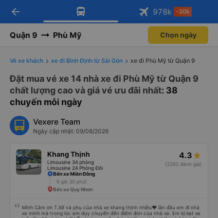
arrow_back
Tải app Vexere ngay!
Tải app Vexere
978
k
-30k
Mở app
Mở app
Nhận ưu đãi thành viên độc
-30k/ghế khi đặt vé máy bay qua
quyền
app
Quận 9
Phù Mỹ
Chọn ngày
Vé xe khách
xe đi Bình Định từ Sài Gòn
xe đi Phù Mỹ từ Quận 9
Đặt mua vé xe 14 nhà xe đi Phù Mỹ từ Quận 9
chất lượng cao và giá vé ưu đãi nhất
: 38
chuyến mỗi ngày
Vexere Team
Ngày cập nhật: 09/08/2026
Khang Thịnh
4.3
Limousine 34 phòng
(2262 đánh giá)
Limousine 24 Phòng Đôi
Bến xe Miền Đông
9 giờ 30 phút
Bến xe Quy Nhơn
Mình Cảm ơn T.Xế và phụ của nhà xe khang thịnh nhiều❤️ lần đầu em đi nhà
xe mình mà trong lúc em duy chuyển đến điểm đón của nhà xe. Em bị kẹt xe