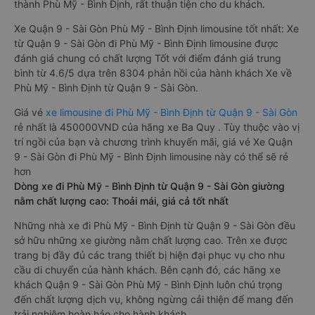
thành Phù Mỹ - Bình Định, rất thuận tiện cho du khách.
Xe Quận 9 - Sài Gòn Phù Mỹ - Bình Định limousine tốt nhất: Xe
từ Quận 9 - Sài Gòn đi Phù Mỹ - Bình Định limousine được
đánh giá chung có chất lượng Tốt với điểm đánh giá trung
bình từ 4.6/5 dựa trên 8304 phản hồi của hành khách Xe về
Phù Mỹ - Bình Định từ Quận 9 - Sài Gòn.
Giá vé
xe limousine đi Phù Mỹ - Bình Định từ Quận 9 - Sài Gòn
rẻ nhất là 450000VND của hãng xe Ba Quy . Tùy thuộc vào vị
trí ngồi của bạn và chương trình khuyến mãi, giá vé Xe Quận
9 - Sài Gòn đi Phù Mỹ - Bình Định limousine này có thể sẽ rẻ
hơn
Dòng xe đi Phù Mỹ - Bình Định từ Quận 9 - Sài Gòn giường
nằm chất lượng cao: Thoải mái, giá cả tốt nhất
Những nhà xe đi Phù Mỹ - Bình Định từ Quận 9 - Sài Gòn đều
sở hữu những xe giường nằm chất lượng cao. Trên xe được
trang bị đầy đủ các trang thiết bị hiện đại phục vụ cho nhu
cầu di chuyển của hành khách. Bên cạnh đó, các hãng xe
khách Quận 9 - Sài Gòn Phù Mỹ - Bình Định luôn chú trọng
đến chất lượng dịch vụ, không ngừng cải thiện để mang đến
trải nghiệm hoàn hảo cho hành khách.