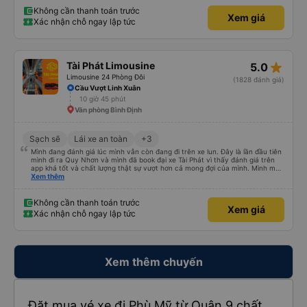
Hoà - SG rồi nhưng nhà xe này là có trải nghiệm tốt nhất, mình mua vé cho
bố mẹ đi, bố mẹ khen không hết lời. Cảm ơn nhà xe Thành Trung nhiều
Không cần thanh toán trước
Xem giá
Xác nhận chỗ ngay lập tức
star_rate
Tài Phát Limousine
5.0
Limousine 24 Phòng Đôi
(1828 đánh giá)
Cầu Vượt Linh Xuân
10 giờ 45 phút
Văn phòng Bình Định
Sạch sẽ
Lái xe an toàn
+3
Mình đang đánh giá lúc mình vẫn còn đang đi trên xe lun. Đây là lần đầu tiên
mình đi ra Quy Nhơn và mình đã book đại xe Tài Phát vì thấy đánh giá trên
app khá tốt và chất lượng thật sự vượt hơn cả mong đợi của mình. Mình mua
giường đôi và vừa đủ cho 2 người. Nhân viên của nhà xe phải nói là siêu nhiệt
Xem thêm
tình và dễ thương. Trước chuyến đi mình có gọi cho bên tổng đài thì anh
nhân viên hỗ trợ mình nói chuyện siêu nhẹ nhàng và vui vẻ . Lúc mình lên xe
trung chuyển và lên xe lớn thì luôn hỗ trợ xách vali giùm tụi mình. Trên xe thì
Không cần thanh toán trước
Xem giá
có cả bánh và sữa miễn phí cho khách còn chuẩn bị cả thuốc say xe, dép,
Xác nhận chỗ ngay lập tức
mền, gối và đặc biệt là có gối ôm. Nchung là phải chấm nhà xe 10 sao mới
đủ !!!
Xem thêm chuyến
Đặt mua vé xe đi Phù Mỹ từ Quận 9 chất