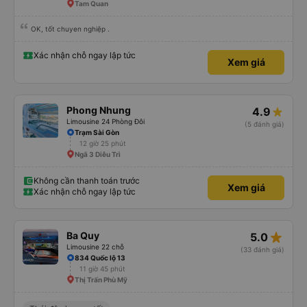
dừng xe thường xuyên theo lịch trình, đặc biệt là vì tôi dự định sẽ đi tuyến
Tam Quan
đường này một lần nữa vào tuần tới.
OK, tốt chuyen nghiệp .
Xác nhận chỗ ngay lập tức
Xem giá
Phong Nhung
4.9
Limousine 24 Phòng Đôi
(5 đánh giá)
Trạm Sài Gòn
12 giờ 25 phút
Ngã 3 Diêu Trì
Không cần thanh toán trước
Xem giá
Xác nhận chỗ ngay lập tức
star_rate
Ba Quy
5.0
Limousine 22 chỗ
(33 đánh giá)
834 Quốc lộ 13
11 giờ 45 phút
Thị Trấn Phù Mỹ