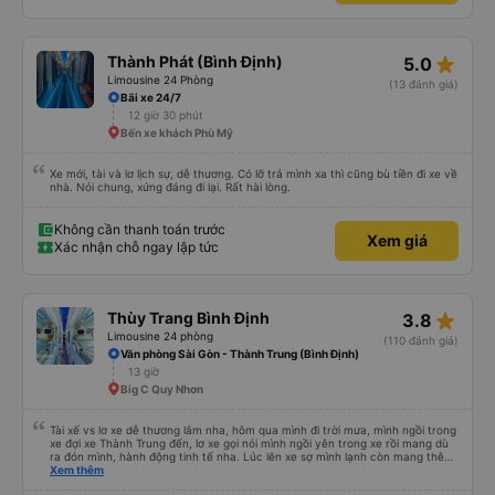
ở trạm dừng nữa. 10đ cho sự tinh tế của nhà xe nha.
star_rate
Thành Phát (Bình Định)
5.0
Limousine 24 Phòng
(13 đánh giá)
Bãi xe 24/7
12 giờ 30 phút
Bến xe khách Phù Mỹ
Xe mới, tài và lơ lịch sự, dễ thương. Có lỡ trả mình xa thì cũng bù tiền đi xe về
nhà. Nói chung, xứng đáng đi lại. Rất hài lòng.
Không cần thanh toán trước
Xem giá
Xác nhận chỗ ngay lập tức
star_rate
Thùy Trang Bình Định
3.8
Limousine 24 phòng
(110 đánh giá)
Văn phòng Sài Gòn - Thành Trung (Bình Định)
13 giờ
Big C Quy Nhơn
Tài xế vs lơ xe dễ thương lắm nha, hôm qua mình đi trời mưa, mình ngồi trong
xe đợi xe Thành Trung đến, lơ xe gọi nói mình ngồi yên trong xe rồi mang dù
ra đón mình, hành động tinh tế nha. Lúc lên xe sợ mình lạnh còn mang thêm
cho mình cái chăn bông, lúc xuống xe lần nào cũng v, đều book grap, be chở
Xem thêm
mình đến tận nơi luôn, siêu nhiệt tình. Mình đi rất nhiều nhà xe tuyết Khánh