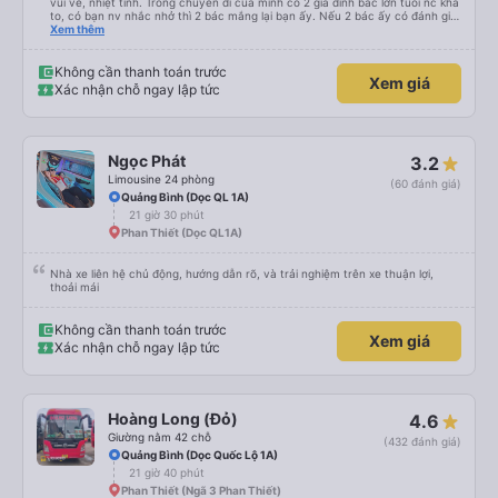
vui vẻ, nhiệt tình. Trong chuyến đi của mình có 2 gia đình bác lớn tuổi nc khá
to, có bạn nv nhắc nhở thì 2 bác mắng lại bạn ấy. Nếu 2 bác ấy có đánh giá
xấu thì mình ngược lại nha. Bạn ấy nhắc nhở rất đúng. 2 bác nói rất to. To
Xem thêm
đến lỗi mình ngủ còn mơ được câu chuyện các bác nói với nhau xuất hiện
trong giấc mơ của mình luôn. Nên nếu bạn ấy bị phản ánh thì đừng trừ lương
bạn ấy nha. Nếu bạn ấy bị trừ thì bảo bạn ấy liên hệ sđt của mình, mình hỗ
Không cần thanh toán trước
Xem giá
trợ ạ. Số mình đuôi 666, chuyến ĐH-NT ngày 16/1. À các bạn nữ lễ tân xinh
Xác nhận chỗ ngay lập tức
iu còn đổi cho mình phòng đơn sang đôi xong còn note là (một mình) yêu
luôn. Nhưng phòng đôi mà nằm một thì mỗi lần xe rẽ 1 cái là ✈️ Ít đi xe khách
nhưng đủ để đánh giá 10/10.
Ngọc Phát
3.2
Limousine 24 phòng
(60 đánh giá)
Quảng Bình (Dọc QL 1A)
21 giờ 30 phút
Phan Thiết (Dọc QL1A)
Nhà xe liên hệ chủ động, hướng dẫn rõ, và trải nghiệm trên xe thuận lợi,
thoải mái
Không cần thanh toán trước
Xem giá
Xác nhận chỗ ngay lập tức
Hoàng Long (Đỏ)
4.6
Giường nằm 42 chỗ
(432 đánh giá)
Quảng Bình (Dọc Quốc Lộ 1A)
21 giờ 40 phút
Phan Thiết (Ngã 3 Phan Thiết)