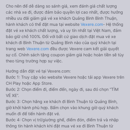
Cho nên để dễ dàng so sánh giá, xem đánh giá chất lượng
các nhà xe đi, được đảm bảo quyền lợi cao nhất, được hưởng
nhiều ưu đãi giảm giá vé xe khách Quảng Bình Bình Thuận,
hành khách có thể đặt mua tại website
Vexere.com
- Hệ thống
đặt vé xe khách chất lượng, và uy tín nhất tại Việt Nam, đảm
bảo giữ chỗ 100%. Đối với bất cứ giao dịch đặt mua vé xe
khách đi Bình Thuận từ Quảng Bình nào của quý khách tại
trang web
Vexere.com
đều được Vexere cam kết giải quyết
sự cố. Chính sách tặng coupon giảm giá hoặc hoàn tiền sẽ tùy
theo từng trường hợp sự việc.
Hướng dẫn đặt vé tại Vexere.com:
Bước 1: Truy cập vào website Vexere hoặc tải app Vexere trên
CH Play hoặc App Store.
Bước 2: Chọn điểm đi, điểm đến, ngày đi, sau đó chọn “TÌM
VÉ XE”.
Bước 3: Chọn hãng xe khách đi Bình Thuận từ Quảng Bình,
giờ khởi hành phù hợp. Bấm chọn vào khung giờ quý khách
muốn đi để tiến hành đặt vé.
Bước 4: Chọn vị trí/giường ghế, điểm đón, điểm trả và nhập
thông tin hành khách khi đặt mua vé xe đi Bình Thuận từ