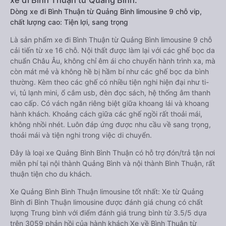
xe đi Bình Thuận từ Quảng Bình:
Dòng xe đi Bình Thuận từ Quảng Bình limousine 9 chỗ vip,
chất lượng cao: Tiện lợi, sang trọng
Là sản phẩm xe đi Bình Thuận từ Quảng Bình limousine 9 chỗ
cải tiến từ xe 16 chỗ. Nội thất được làm lại với các ghế bọc da
chuẩn Châu Âu, không chỉ êm ái cho chuyến hành trình xa, mà
còn mát mẻ và không hề bị hầm bí như các ghế bọc da bình
thường. Kèm theo các ghế có nhiều tiện nghi hiện đại như ti-
vi, tủ lạnh mini, ổ cắm usb, đèn đọc sách, hệ thống âm thanh
cao cấp. Có vách ngăn riêng biệt giữa khoang lái và khoang
hành khách. Khoảng cách giữa các ghế ngồi rất thoải mái,
không nhồi nhét. Luôn đáp ứng được nhu cầu về sang trọng,
thoải mái và tiện nghi trong việc di chuyển.
Đây là loại xe Quảng Bình Bình Thuận có hỗ trợ đón/trả tận nơi
miễn phí tại nội thành Quảng Bình và nội thành Bình Thuận, rất
thuận tiện cho du khách.
Xe Quảng Bình Bình Thuận limousine tốt nhất: Xe từ Quảng
Bình đi Bình Thuận limousine được đánh giá chung có chất
lượng Trung bình với điểm đánh giá trung bình từ 3.5/5 dựa
trên 3059 phản hồi của hành khách Xe về Bình Thuận từ