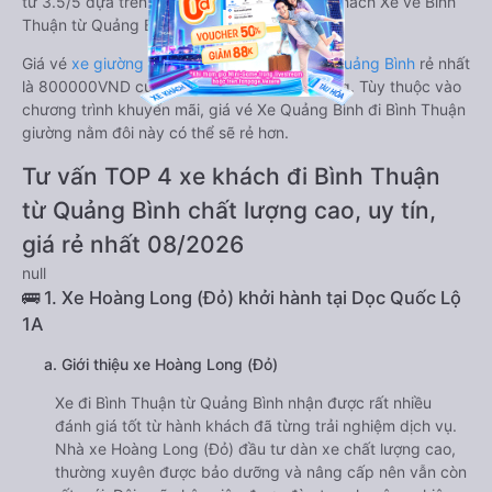
từ 3.5/5 dựa trên 3059 phản hồi của hành khách Xe về Bình
Thuận từ Quảng Bình.
Giá vé
xe giường nằm đôi đi Bình Thuận từ Quảng Bình
rẻ nhất
là 800000VND của hãng xe Tân Quang Dũng. Tùy thuộc vào
chương trình khuyến mãi, giá vé Xe Quảng Bình đi Bình Thuận
giường nằm đôi này có thể sẽ rẻ hơn.
Tư vấn TOP 4 xe khách đi Bình Thuận
từ Quảng Bình chất lượng cao, uy tín,
giá rẻ nhất 08/2026
null
🚌 1. Xe Hoàng Long (Đỏ) khởi hành tại Dọc Quốc Lộ
1A
a. Giới thiệu xe Hoàng Long (Đỏ)
Xe đi Bình Thuận từ Quảng Bình nhận được rất nhiều
đánh giá tốt từ hành khách đã từng trải nghiệm dịch vụ.
Nhà xe Hoàng Long (Đỏ) đầu tư dàn xe chất lượng cao,
thường xuyên được bảo dưỡng và nâng cấp nên vẫn còn