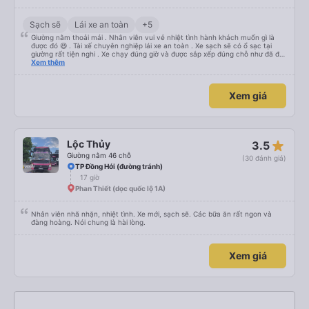
Sạch sẽ
Lái xe an toàn
+5
Giường nằm thoải mái . Nhân viên vui vẻ nhiệt tình hành khách muốn gì là
được đó 😆 . Tài xế chuyên nghiệp lái xe an toàn . Xe sạch sẽ có ổ sạc tại
giường rất tiện nghi . Xe chạy đúng giờ và được sắp xếp đúng chỗ như đã đặt
. Điểm 10 cho hoàng long đỏ 👍
Xem thêm
Xem giá
star_rate
Lộc Thủy
3.5
Giường nằm 46 chỗ
(30 đánh giá)
TP Đồng Hới (đường tránh)
17 giờ
Phan Thiết (dọc quốc lộ 1A)
Nhân viên nhã nhặn, nhiệt tình. Xe mới, sạch sẽ. Các bữa ăn rất ngon và
đàng hoàng. Nói chung là hài lòng.
Xem giá