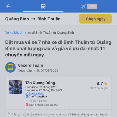
arrow_back
-30k
Quảng Bình
Bình Thuận
Chọn ngày
Vé xe khách
xe đi Bình Thuận từ Quảng Bình
Đặt mua vé xe 7 nhà xe đi Bình Thuận từ Quảng
Bình chất lượng cao và giá vé ưu đãi nhất
: 11
chuyến mỗi ngày
Vexere Team
Ngày cập nhật: 07/08/2026
Tân Quang Dũng
3.7
Limousine 32 phòng (WC)
(3002 đánh giá)
Limousine 22 Phòng Đôi (WC)
+1 loại xe khác
Chợ Trung Hóa
0 giờ 45 phút
Bình Thuận (Dọc QL1A)
Các bạn nữ lễ tân xinh iu. Các anh, chú, bác VP ĐH vui tính, quan tâm khách,