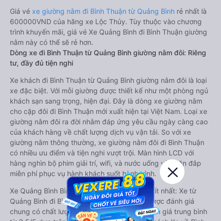
Giá vé
xe giường nằm đi Bình Thuận từ Quảng Bình
rẻ nhất là
600000VND của hãng xe Lộc Thủy. Tùy thuộc vào chương
trình khuyến mãi, giá vé Xe Quảng Bình đi Bình Thuận giường
nằm này có thể sẽ rẻ hơn.
Dòng xe đi Bình Thuận từ Quảng Bình giường nằm đôi: Riêng
tư, đầy đủ tiện nghi
Xe khách đi Bình Thuận từ Quảng Bình giường nằm đôi là loại
xe đặc biệt. Với mỗi giường được thiết kế như một phòng ngủ
khách sạn sang trọng, hiện đại. Đây là dòng xe giường nằm
cho cặp đôi đi Bình Thuận mới xuất hiện tại Việt Nam. Loại xe
giường nằm đôi ra đời nhằm đáp ứng yêu cầu ngày càng cao
của khách hàng về chất lượng dịch vụ vận tải. So với xe
giường nằm thông thường, xe giường nằm đôi đi Bình Thuận
có nhiều ưu điểm và tiện nghi vượt trội. Màn hình LCD với
hàng nghìn bộ phim giải trí, wifi, và nước uống và chăn đắp
miễn phí phục vụ hành khách suốt hành trình.
Xe Quảng Bình Bình Thuận giường nằm đôi tốt nhất: Xe từ
Quảng Bình đi Bình Thuận giường nằm đôi được đánh giá
chung có chất lượng Trung bình với điểm đánh giá trung bình