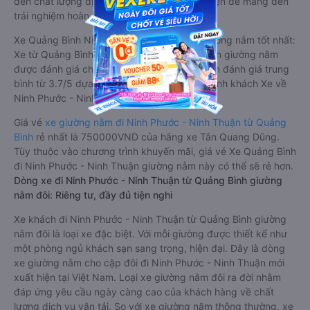
đến chất lượng dịch vụ, không ngừng cải thiện để mang đến
trải nghiệm hoàn hảo cho hành khách.
Xe Quảng Bình Ninh Phước - Ninh Thuận giường nằm tốt nhất:
Xe từ Quảng Bình đi Ninh Phước - Ninh Thuận giường nằm
được đánh giá chung chất lượng Tốt với điểm đánh giá trung
bình từ 3.7/5 dựa trên 3004 phản hồi của hành khách Xe về
Ninh Phước - Ninh Thuận từ Quảng Bình.
Giá vé
xe giường nằm đi Ninh Phước - Ninh Thuận từ Quảng
Bình
rẻ nhất là 750000VND của hãng xe Tân Quang Dũng.
Tùy thuộc vào chương trình khuyến mãi, giá vé Xe Quảng Bình
đi Ninh Phước - Ninh Thuận giường nằm này có thể sẽ rẻ hơn.
Dòng xe đi Ninh Phước - Ninh Thuận từ Quảng Bình giường
nằm đôi: Riêng tư, đầy đủ tiện nghi
Xe khách đi Ninh Phước - Ninh Thuận từ Quảng Bình giường
nằm đôi là loại xe đặc biệt. Với mỗi giường được thiết kế như
một phòng ngủ khách sạn sang trọng, hiện đại. Đây là dòng
xe giường nằm cho cặp đôi đi Ninh Phước - Ninh Thuận mới
xuất hiện tại Việt Nam. Loại xe giường nằm đôi ra đời nhằm
đáp ứng yêu cầu ngày càng cao của khách hàng về chất
lượng dịch vụ vận tải. So với xe giường nằm thông thường, xe