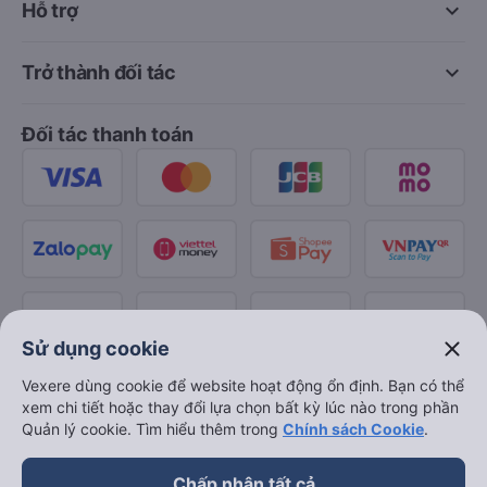
keyboard_arrow_down
Hỗ trợ
keyboard_arrow_down
Trở thành đối tác
Đối tác thanh toán
close
Sử dụng cookie
Vexere dùng cookie để website hoạt động ổn định. Bạn có thể
xem chi tiết hoặc thay đổi lựa chọn bất kỳ lúc nào trong phần
Quản lý cookie. Tìm hiểu thêm trong
Chính sách Cookie
.
Chấp nhận tất cả