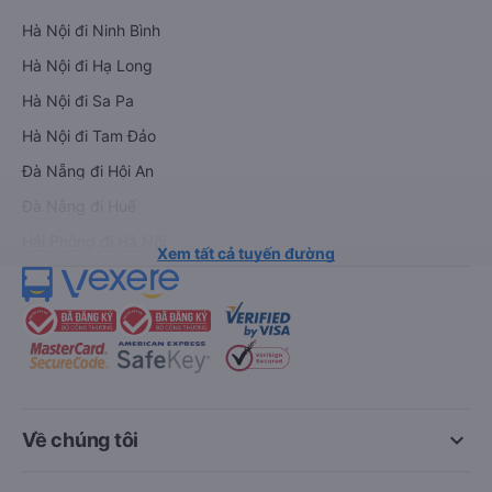
Hà Nội đi Ninh Bình
Hà Nội đi Hạ Long
Hà Nội đi Sa Pa
Hà Nội đi Tam Đảo
Đà Nẵng đi Hội An
Đà Nẵng đi Huế
Hải Phòng đi Hà Nội
Xem tất cả tuyến đường
keyboard_arrow_down
Về chúng tôi