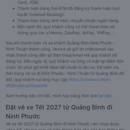
Card, JCB).
Thanh toán bằng thẻ ATM đã đăng ký thanh toán trực
tuyến (Internet Banking).
Thanh toán bằng hình thức chuyển khoản ngân hàng.
Bên cạnh đó, quý khách cũng có thể thanh toán vé
thông qua các ví Momo, ZaloPay, AirPay, VNPay,…
Sau khi thanh toán vé xe khách Quảng Bình Ninh Phước -
Ninh Thuận thành công, Vexere sẽ gửi tin nhắn/email xác
nhận thành công đến số điện thoại/email mà quý khách đã
đăng ký. Đến ngày đi, quý khách vui lòng có mặt tại điểm đón
trước 30 phút giờ khởi hành để chuẩn bị lên xe. Để kiểm tra
tình trạng vé xe đi Ninh Phước - Ninh Thuận từ Quảng Bình đã
đặt, quý khách vui lòng truy cập
https://vexere.com/vi-
VN/booking/ticketinfo
Xem hướng dẫn chi tiết, minh họa bằng hình ảnh
tại đây.
Đặt vé xe Tết 2027 từ Quảng Bình đi
Ninh Phước
Vé xe tết 2027 từ Quảng Bình đi Ninh Phước vẫn chưa được
công bố. Vexere.com sẽ sớm thông báo cho các bạn thông tin