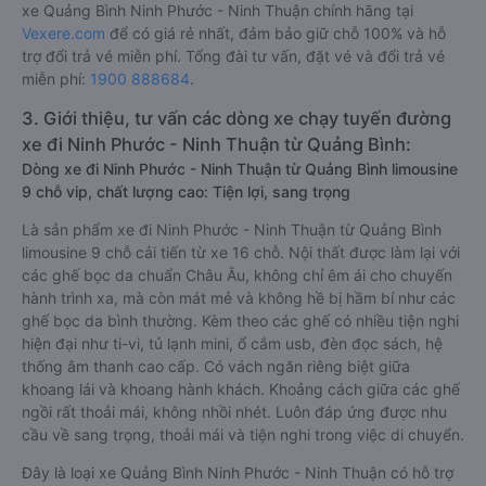
xe Quảng Bình Ninh Phước - Ninh Thuận chính hãng tại
Vexere.com
để có giá rẻ nhất, đảm bảo giữ chỗ 100% và hỗ
trợ đổi trả vé miễn phí. Tổng đài tư vấn, đặt vé và đổi trả vé
miễn phí:
1900 888684
.
3. Giới thiệu, tư vấn các dòng xe chạy tuyến đường
xe đi Ninh Phước - Ninh Thuận từ Quảng Bình:
Dòng xe đi Ninh Phước - Ninh Thuận từ Quảng Bình limousine
9 chỗ vip, chất lượng cao: Tiện lợi, sang trọng
Là sản phẩm xe đi Ninh Phước - Ninh Thuận từ Quảng Bình
limousine 9 chỗ cải tiến từ xe 16 chỗ. Nội thất được làm lại với
các ghế bọc da chuẩn Châu Âu, không chỉ êm ái cho chuyến
hành trình xa, mà còn mát mẻ và không hề bị hầm bí như các
ghế bọc da bình thường. Kèm theo các ghế có nhiều tiện nghi
hiện đại như ti-vi, tủ lạnh mini, ổ cắm usb, đèn đọc sách, hệ
thống âm thanh cao cấp. Có vách ngăn riêng biệt giữa
khoang lái và khoang hành khách. Khoảng cách giữa các ghế
ngồi rất thoải mái, không nhồi nhét. Luôn đáp ứng được nhu
cầu về sang trọng, thoải mái và tiện nghi trong việc di chuyển.
Đây là loại xe Quảng Bình Ninh Phước - Ninh Thuận có hỗ trợ