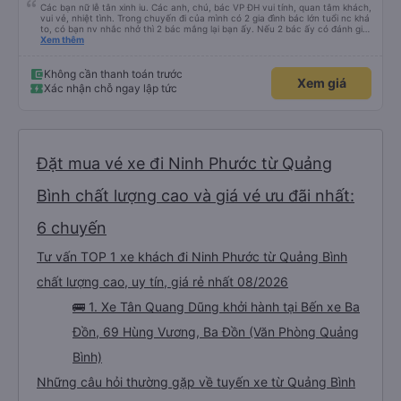
Các bạn nữ lễ tân xinh iu. Các anh, chú, bác VP ĐH vui tính, quan tâm khách,
vui vẻ, nhiệt tình. Trong chuyến đi của mình có 2 gia đình bác lớn tuổi nc khá
to, có bạn nv nhắc nhở thì 2 bác mắng lại bạn ấy. Nếu 2 bác ấy có đánh giá
xấu thì mình ngược lại nha. Bạn ấy nhắc nhở rất đúng. 2 bác nói rất to. To
Xem thêm
đến lỗi mình ngủ còn mơ được câu chuyện các bác nói với nhau xuất hiện
trong giấc mơ của mình luôn. Nên nếu bạn ấy bị phản ánh thì đừng trừ lương
bạn ấy nha. Nếu bạn ấy bị trừ thì bảo bạn ấy liên hệ sđt của mình, mình hỗ
Không cần thanh toán trước
Xem giá
trợ ạ. Số mình đuôi 666, chuyến ĐH-NT ngày 16/1. À các bạn nữ lễ tân xinh
Xác nhận chỗ ngay lập tức
iu còn đổi cho mình phòng đơn sang đôi xong còn note là (một mình) yêu
luôn. Nhưng phòng đôi mà nằm một thì mỗi lần xe rẽ 1 cái là ✈️ Ít đi xe khách
nhưng đủ để đánh giá 10/10.
Đặt mua vé xe đi Ninh Phước từ Quảng
Bình chất lượng cao và giá vé ưu đãi nhất:
6 chuyến
Tư vấn TOP 1 xe khách đi Ninh Phước từ Quảng Bình
chất lượng cao, uy tín, giá rẻ nhất 08/2026
🚌 1. Xe Tân Quang Dũng khởi hành tại Bến xe Ba
Đồn, 69 Hùng Vương, Ba Đồn (Văn Phòng Quảng
Bình)
Những câu hỏi thường gặp về tuyến xe từ Quảng Bình