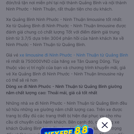
đón/trả tận nơi miễn phí tại nội thành Quảng Bình và nội thành
Ninh Phước - Ninh Thuận, rất thuận tiện cho du khách.
Xe Quảng Bình Ninh Phước - Ninh Thuận limousine tốt nhất:
Xe từ Quảng Bình đi Ninh Phước - Ninh Thuận limousine được
đánh giá chung có chất lượng Tốt với điểm đánh giá trung
bình từ 3.7/5 dựa trên 3004 phản hồi của hành khách Xe về
Ninh Phước - Ninh Thuận từ Quảng Bình.
Giá vé
xe limousine đi Ninh Phước - Ninh Thuận từ Quảng Bình
rẻ nhất là 750000VND của hãng xe Tân Quang Dũng. Tùy
thuộc vào vị trí ngồi của bạn và chương trình khuyến mãi, giá
vé Xe Quảng Bình đi Ninh Phước - Ninh Thuận limousine này
có thể sẽ rẻ hơn
Dòng xe đi Ninh Phước - Ninh Thuận từ Quảng Bình giường
nằm chất lượng cao: Thoải mái, giá cả tốt nhất
Những nhà xe đi Ninh Phước - Ninh Thuận từ Quảng Bình đều
sở hữu những xe giường nằm chất lượng cao. Trên xe được
trang bị đầy đủ các trang thiết bị hiện đại phục vụ cho nhu
cầu di chuyển của hành khách. Bên cạnh đó, các hãng xe
khách Quảng Bình Ninh Phước - Ninh Thuận luôn chú trọng