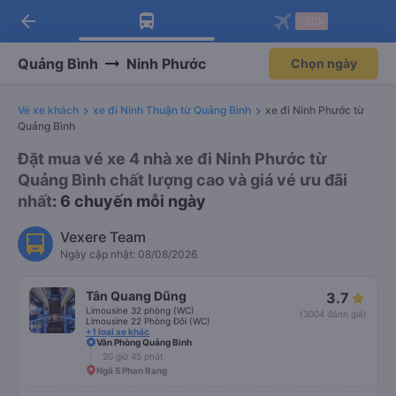
arrow_back
Tải app Vexere ngay!
Tải app Vexere
-30k
Mở app
Mở app
Nhận ưu đãi thành viên độc
-30k/ghế khi đặt vé máy bay qua
quyền
app
Quảng Bình
Ninh Phước
Chọn ngày
Vé xe khách
xe đi Ninh Thuận từ Quảng Bình
xe đi Ninh Phước từ
Quảng Bình
Đặt mua vé xe 4 nhà xe đi Ninh Phước từ
Quảng Bình chất lượng cao và giá vé ưu đãi
nhất
: 6 chuyến mỗi ngày
Vexere Team
Ngày cập nhật: 08/08/2026
Tân Quang Dũng
3.7
Limousine 32 phòng (WC)
(3004 đánh giá)
Limousine 22 Phòng Đôi (WC)
+1 loại xe khác
Văn Phòng Quảng Bình
20 giờ 45 phút
Ngã 5 Phan Rang