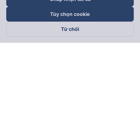
Tùy chọn cookie
Từ chối
Theo dõi chúng tôi trên
Facebook
Tiktok
Youtube
Công ty TNHH Thương Mại Dịch Vụ Vexere
Địa chỉ đăng ký kinh doanh: 8C Chữ Đồng Tử, Phường Tân
Sơn Nhất, TP. Hồ Chí Minh, Việt Nam
Địa chỉ
:
Lầu 2, toà nhà H3 Circo Hoàng Diệu, 384 Hoàng Diệu,
Phường Khánh Hội, TP Hồ Chí Minh, Việt Nam
Tầng 3, toà nhà 101 Láng Hạ, 101 Láng Hạ, Phường Láng, TP.
Hà Nội, Việt Nam
Giấy chứng nhận ĐKKD số 0315133726 do Sở KH và ĐT TP.
Hồ Chí Minh cấp lần đầu ngày 27/6/2018
Bản quyền © 2025 thuộc về Vexere.com