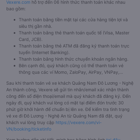
Vexere.com
hỗ trợ đến 06 hình thức thanh toán khác nhau
bao gồm:
Thanh toán bằng tiền mặt tại các cửa hàng tiện lợi và
siêu thị gần nhà.
Thanh toán bằng thẻ thanh toán quốc tế (Visa, Master
Card, JCB).
Thanh toán bằng thẻ ATM đã đăng ký thanh toán trực
tuyến (Internet Banking).
Thanh toán bằng hình thức chuyển khoản ngân hàng.
Bên cạnh đó, quý khách cũng có thể thanh toán vé
thông qua các ví Momo, ZaloPay, AirPay, VNPay,…
Sau khi thanh toán vé xe khách Quảng Nam Đô Lương - Nghệ
An thành công, Vexere sẽ gửi tin nhắn/email xác nhận thành
công đến số điện thoại/email mà quý khách đã đăng ký. Đến
ngày đi, quý khách vui lòng có mặt tại điểm đón trước 30
phút giờ khởi hành để chuẩn bị lên xe. Để kiểm tra tình trạng
vé xe đi Đô Lương - Nghệ An từ Quảng Nam đã đặt, quý
khách vui lòng truy cập
https://vexere.com/vi-
VN/booking/ticketinfo
Xem hướng dẫn chi tiết, minh họa bằng hình ảnh
tại đây.