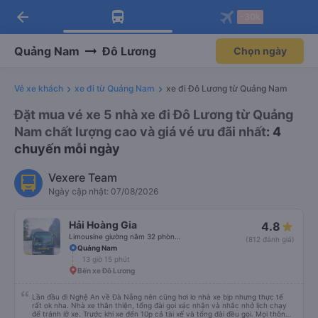
arrow_back
Tải app Vexere ngay!
Tải app Vexere
-30k
Mở app
Mở app
Nhận ưu đãi thành viên độc
-30k/ghế khi đặt vé máy bay qua
quyền
app
Quảng Nam
Đô Lương
Chọn ngày
Vé xe khách
xe đi từ Quảng Nam
xe đi Đô Lương từ Quảng Nam
Đặt mua vé xe 5 nhà xe đi Đô Lương từ Quảng
Nam chất lượng cao và giá vé ưu đãi nhất
: 4
chuyến mỗi ngày
Vexere Team
Ngày cập nhật: 07/08/2026
Hải Hoàng Gia
4.8
Limousine giường nằm 32 phòng (WC)
(812 đánh giá)
Quảng Nam
13 giờ 15 phút
Bến xe Đô Lương
Lần đầu đi Nghệ An về Đà Nẵng nên cũng hơi lo nhà xe bịp nhưng thực tế
rất ok nha. Nhà xe thân thiện, tổng đài gọi xác nhận và nhắc nhở lịch chạy
để tránh lỡ xe. Trước khi xe đến 10p cả tài xế và tổng đài đều gọi. Mọi thông