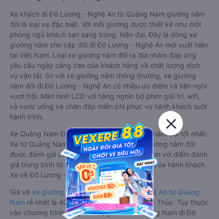
Xe khách đi Đô Lương - Nghệ An từ Quảng Nam giường nằm
đôi là loại xe đặc biệt. Với mỗi giường được thiết kế như một
phòng ngủ khách sạn sang trọng, hiện đại. Đây là dòng xe
giường nằm cho cặp đôi đi Đô Lương - Nghệ An mới xuất hiện
tại Việt Nam. Loại xe giường nằm đôi ra đời nhằm đáp ứng
yêu cầu ngày càng cao của khách hàng về chất lượng dịch
vụ vận tải. So với xe giường nằm thông thường, xe giường
nằm đôi đi Đô Lương - Nghệ An có nhiều ưu điểm và tiện nghi
vượt trội. Màn hình LCD với hàng nghìn bộ phim giải trí, wifi,
và nước uống và chăn đắp miễn phí phục vụ hành khách suốt
hành trình.
Xe Quảng Nam Đô Lương - Nghệ An giường nằm đôi tốt nhất:
Xe từ Quảng Nam đi Đô Lương - Nghệ An giường nằm đôi
được đánh giá chung có chất lượng Trung bình với điểm đánh
giá trung bình từ 3.5/5 dựa trên 30 phản hồi của hành khách
Xe về Đô Lương - Nghệ An từ Quảng Nam.
Giá vé
xe giường nằm đôi đi Đô Lương - Nghệ An từ Quảng
Nam
rẻ nhất là 400000VND của hãng xe Lộc Thủy. Tùy thuộc
vào chương trình khuyến mãi, giá vé Xe Quảng Nam đi Đô