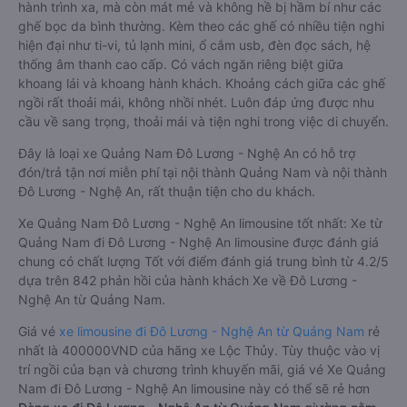
hành trình xa, mà còn mát mẻ và không hề bị hầm bí như các
ghế bọc da bình thường. Kèm theo các ghế có nhiều tiện nghi
hiện đại như ti-vi, tủ lạnh mini, ổ cắm usb, đèn đọc sách, hệ
thống âm thanh cao cấp. Có vách ngăn riêng biệt giữa
khoang lái và khoang hành khách. Khoảng cách giữa các ghế
ngồi rất thoải mái, không nhồi nhét. Luôn đáp ứng được nhu
cầu về sang trọng, thoải mái và tiện nghi trong việc di chuyển.
Đây là loại xe Quảng Nam Đô Lương - Nghệ An có hỗ trợ
đón/trả tận nơi miễn phí tại nội thành Quảng Nam và nội thành
Đô Lương - Nghệ An, rất thuận tiện cho du khách.
Xe Quảng Nam Đô Lương - Nghệ An limousine tốt nhất: Xe từ
Quảng Nam đi Đô Lương - Nghệ An limousine được đánh giá
chung có chất lượng Tốt với điểm đánh giá trung bình từ 4.2/5
dựa trên 842 phản hồi của hành khách Xe về Đô Lương -
Nghệ An từ Quảng Nam.
Giá vé
xe limousine đi Đô Lương - Nghệ An từ Quảng Nam
rẻ
nhất là 400000VND của hãng xe Lộc Thủy. Tùy thuộc vào vị
trí ngồi của bạn và chương trình khuyến mãi, giá vé Xe Quảng
Nam đi Đô Lương - Nghệ An limousine này có thể sẽ rẻ hơn