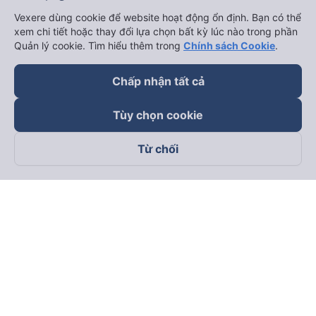
Vexere dùng cookie để website hoạt động ổn định. Bạn có thể
xem chi tiết hoặc thay đổi lựa chọn bất kỳ lúc nào trong phần
Quản lý cookie. Tìm hiểu thêm trong
Chính sách Cookie
.
Chấp nhận tất cả
Tùy chọn cookie
Từ chối
Theo dõi chúng tôi trên
Facebook
Tiktok
Youtube
Công ty TNHH Thương Mại Dịch Vụ Vexere
Địa chỉ đăng ký kinh doanh: 8C Chữ Đồng Tử, Phường Tân
Sơn Nhất, TP. Hồ Chí Minh, Việt Nam
Địa chỉ
:
Lầu 2, toà nhà H3 Circo Hoàng Diệu, 384 Hoàng Diệu,
Phường Khánh Hội, TP Hồ Chí Minh, Việt Nam