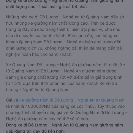
Dòng xe đi Đô Lương - Nghệ An từ Quảng Nam giường nằm
chất lượng cao: Thoải mái, giá cả tốt nhất
Những nhà xe đi Đô Lương - Nghệ An từ Quảng Nam đều sở
hữu những xe giường nằm chất lượng cao. Trên xe được
trang bị đầy đủ các trang thiết bị hiện đại phục vụ cho nhu
cầu di chuyển của hành khách. Bên cạnh đó, các hãng xe
khách Quảng Nam Đô Lương - Nghệ An luôn chú trọng đến
chất lượng dịch vụ, không ngừng cải thiện để mang đến trải
nghiệm hoàn hảo cho hành khách.
Xe Quảng Nam Đô Lương - Nghệ An giường nằm tốt nhất: Xe
từ Quảng Nam đi Đô Lương - Nghệ An giường nằm được
đánh giá chung chất lượng Tốt với điểm đánh giá trung bình
từ 4.2/5 dựa trên 842 phản hồi của hành khách Xe về Đô
Lương - Nghệ An từ Quảng Nam.
Giá vé
xe giường nằm đi Đô Lương - Nghệ An từ Quảng Nam
rẻ nhất là 400000VND của hãng xe Lộc Thủy. Tùy thuộc vào
chương trình khuyến mãi, giá vé Xe Quảng Nam đi Đô Lương -
Nghệ An giường nằm này có thể sẽ rẻ hơn.
Dòng xe đi Đô Lương - Nghệ An từ Quảng Nam giường nằm
đôi: Riêng tư, đầy đủ tiện nghi