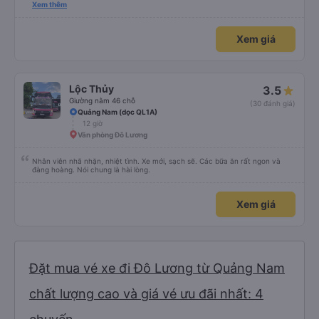
tin về biển số xe và số điện thoại tài xế đều trùng khớp trong email nhận
Xem thêm
được. Mình đặt ghế nào thì giữ nguyên ghế đó cho mình. Chỗ nằm rộng rãi,
thoải mái, xe chạy êm và không có mùi, về đến ĐN sớm gần 1 tiếng so với
thời gian dự kiến. 10 điểm, lần sau có nhu cầu sẽ chọn nhà xe này để đi Vinh
Xem giá
<-> Đà Nẵng
Lộc Thủy
3.5
Giường nằm 46 chỗ
(30 đánh giá)
Quảng Nam (dọc QL1A)
12 giờ
Văn phòng Đô Lương
Nhân viên nhã nhặn, nhiệt tình. Xe mới, sạch sẽ. Các bữa ăn rất ngon và
đàng hoàng. Nói chung là hài lòng.
Xem giá
Đặt mua vé xe đi Đô Lương từ Quảng Nam
chất lượng cao và giá vé ưu đãi nhất: 4