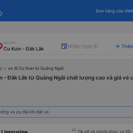
Đơn hàng của tôi
M
fo
Nơi đến
add
Nhập ngày đi
Thêm
xe đi Cư Kuin từ Quảng Ngãi
i
n - Đắk Lắk từ Quảng Ngãi chất lượng cao và giá vé 
rống và ưu đãi khi đặt vé
 Limousine
Tài xế và người phục vụ tốt 