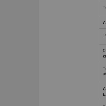
T
C
Tr
C
k
T
gi
C
b