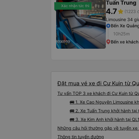
Tuấn Trung
Xác nhận tức thì
4.7
star
(1223 
Limousine 34 g
Bến Xe Quảng
10h25m
Bến xe khách
Đặt mua vé xe đi Cư Kuin từ Qu
Tư vấn TOP 3 xe khách đi Cư Kuin từ Qu
🚌 1. Xe Cao Nguyên Limousine kh
🚌 2. Xe Tuấn Trung khởi hành tạ
🚌 3. Xe Kim Anh khởi hành tại Q
Những câu hỏi thường gặp về tuyến xe 
Thông tin tuyến đường