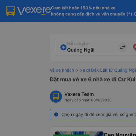
Cam kết hoàn 150% nếu nhà xe

không cung cấp dịch vụ vận chuyển (*)
in
Nơi xuất phát
import_export
Vé xe khách
xe đi Đắk Lắk từ Quảng Ngã
Đặt mua vé xe 6 nhà xe đi Cư Kui
Vexere Team
Ngày cập nhật: 08/08/2026
Chọn ngày đi để xem giá vé, số ghế t
info
Cao Nguyên