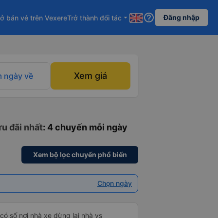
help_outline
Đăng nhập
ở bán vé trên Vexere
Trở thành đối tác
arrow_drop_down
Xem giá
 ngày về
ưu đãi nhất
: 4 chuyến mỗi ngày
Xem bộ lọc chuyến phổ biến
Chọn ngày
,có số nơi nhà xe dừng lại nhà vs