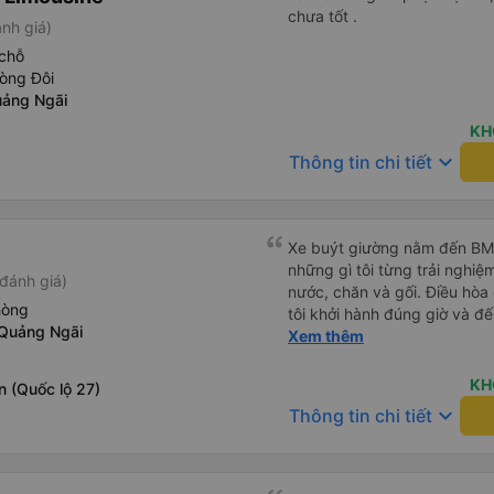
chưa tốt .
nh giá)
chỗ
òng Đôi
uảng Ngãi
KH
keyboard_arrow_down
Thông tin chi tiết
Xe buýt giường nằm đến BMT 
những gì tôi từng trải nghiệ
đánh giá)
nước, chăn và gối. Điều hòa
hòng
tôi khởi hành đúng giờ và đ
Quảng Ngãi
xế rất tuyệt so với những t
Xem thêm
nhiều tiếng còi xe, không có
cảm giác lái xe an toàn nên r
KH
 (Quốc lộ 27)
qua Vexere và có vị trí xe bu
keyboard_arrow_down
Thông tin chi tiết
phải tìm kiếm xung quanh bế
đề của bến xe Đà Lạt (không
bảng thông tin), chứ không 