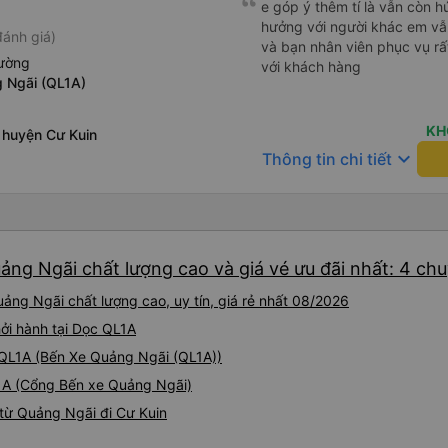
e góp ý thêm tí là vẫn còn 
hưởng với người khác em vẫn đánh giá về chất lượng nhà xe
đánh giá)
và bạn nhân viên phục vụ rất
iường
với khách hàng
 Ngãi (QL1A)
KH
 huyện Cư Kuin
keyboard_arrow_down
Thông tin chi tiết
ảng Ngãi chất lượng cao và giá vé ưu đãi nhất: 4 ch
ảng Ngãi chất lượng cao, uy tín, giá rẻ nhất 08/2026
ởi hành tại Dọc QL1A
i QL1A (Bến Xe Quảng Ngãi (QL1A))
L1A (Cổng Bến xe Quảng Ngãi)
từ Quảng Ngãi đi Cư Kuin