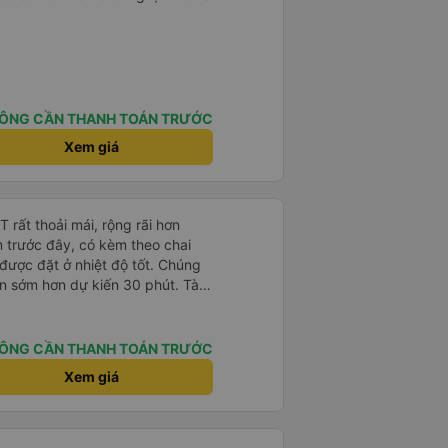
ÔNG CẦN THANH TOÁN TRƯỚC
Xem giá
rất thoải mái, rộng rãi hơn
m trước đây, có kèm theo chai
 được đặt ở nhiệt độ tốt. Chúng
ến sớm hơn dự kiến 30 phút. Tài
ài xế khác ở Việt Nam! Không quá
 nhạc lớn hoặc tiếng ồn khác và
ất dễ ngủ. Tôi rất vui vì đã đặt
ÔNG CẦN THANH TOÁN TRƯỚC
ýt trên GPS và biển số xe vì tôi
Xem giá
n xe để tìm thấy nó, đây là vấn
 phải tất cả các xe buýt đều có
phải của công ty.