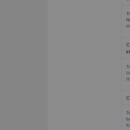
T
N
c
C
k
T
L
Q
C
T
b
K