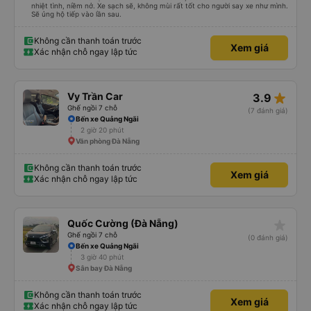
nhiệt tình, niềm nở. Xe sạch sẽ, không mùi rất tốt cho người say xe như mình.
Sẽ ủng hộ tiếp vào lần sau.
Không cần thanh toán trước
Xem giá
Xác nhận chỗ ngay lập tức
star_rate
Vy Trần Car
3.9
Ghế ngồi 7 chỗ
(7 đánh giá)
Bến xe Quảng Ngãi
2 giờ 20 phút
Văn phòng Đà Nẵng
Không cần thanh toán trước
Xem giá
Xác nhận chỗ ngay lập tức
star_rate
Quốc Cường (Đà Nẵng)
Ghế ngồi 7 chỗ
(0 đánh giá)
Bến xe Quảng Ngãi
3 giờ 40 phút
Sân bay Đà Nẵng
Không cần thanh toán trước
Xem giá
Xác nhận chỗ ngay lập tức