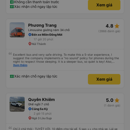
Không cần thanh toán trước
Xem giá
Xác nhận chỗ ngay lập tức
star_rate
Phương Trang
4.8
Limousine giường nằm 34 chỗ
(3966 đánh giá)
Bến xe Miền Đông Mới
17 giờ 20 phút
Núi Thành
Excellent bus and very safe driving. To make this a 5-star experience, I
suggest the company implements a "no sound" policy for phones during the
night to respect those sleeping. It is a sleeper bus, so quiet is key! Also,
please display the Wi-Fi password clearly inside the cabin for convenience. I
Xem thêm
would definitely ride with them again! -------------- ​ Xe chất lượng tốt và
tài xế lái xe rất an toàn. Để dịch vụ hoàn hảo hơn, tôi góp ý nhà xe nên có
quy định rõ ràng về việc giữ im lặng (tắt âm thanh điện thoại) vào ban đêm
Xác nhận chỗ ngay lập tức
Xem giá
để tránh làm phiền hành khách khác ngủ. Ngoài ra, nhà xe nên dán sẵn mật
khẩu Wi-Fi trong xe để hành khách dễ dàng sử dụng. Tôi vẫn sẽ tiếp tục ủng
hộ nhà xe trong tương lai!
star_rate
Quyên Khiêm
5.0
Ghế ngồi 7 chỗ
(1 đánh giá)
Cảng Sa Kỳ
2 giờ 15 phút
Ngã 3 Lầu Sụp
Chỉ 2 chữ thôi : TUYỆT VỜI. 10 điểm cho tài xế, 5 sao ++ cho nhà xe. Lái xe