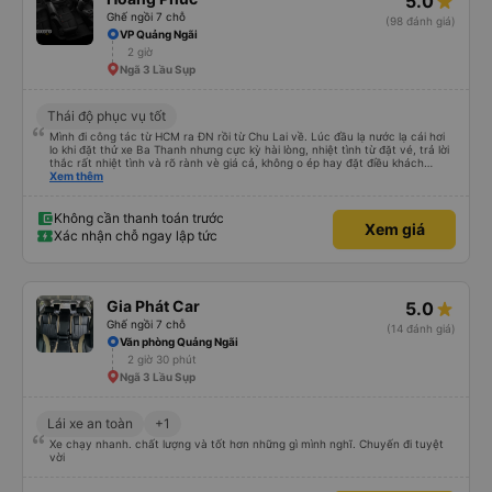
5.0
Ghế ngồi 7 chỗ
(98 đánh giá)
VP Quảng Ngãi
2 giờ
Ngã 3 Lầu Sụp
Thái độ phục vụ tốt
Mình đi công tác từ HCM ra ĐN rồi từ Chu Lai về. Lúc đầu lạ nước lạ cái hơi
lo khi đặt thử xe Ba Thanh nhưng cực kỳ hài lòng, nhiệt tình từ đặt vé, trả lời
thắc rất nhiệt tình và rõ rành vè giá cả, không o ép hay đặt điều khách
Xem thêm
hàng. Lần tới đi công tác chắc chắn tiếp tục dùng xe nhà này!
Không cần thanh toán trước
Xem giá
Xác nhận chỗ ngay lập tức
Gia Phát Car
5.0
Ghế ngồi 7 chỗ
(14 đánh giá)
Văn phòng Quảng Ngãi
2 giờ 30 phút
Ngã 3 Lầu Sụp
Lái xe an toàn
+1
Xe chạy nhanh. chất lượng và tốt hơn những gì mình nghĩ. Chuyến đi tuyệt
vời