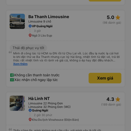
star_rate
Ba Thanh Limousine
5.0
Limousine 9 chỗ
(98 đánh giá)
VP Quảng Ngãi
3 giờ
Ngã 3 Lầu Sụp
Thái độ phục vụ tốt
Mình đi công tác từ HCM ra ĐN rồi từ Chu Lai về. Lúc đầu lạ nước lạ cái hơi
lo khi đặt thử xe Ba Thanh nhưng cực kỳ hài lòng, nhiệt tình từ đặt vé, trả lời
thắc rất nhiệt tình và rõ rành vè giá cả, không o ép hay đặt điều khách
Xem thêm
hàng. Lần tới đi công tác chắc chắn tiếp tục dùng xe nhà này!
Không cần thanh toán trước
Xem giá
Xác nhận chỗ ngay lập tức
star_rate
Hà Linh NT
4.3
Limousine 22 Phòng Đơn
(189 đánh giá)
Limousine 32 Phòng Đơn (WC)
Quảng Ngãi
2 giờ 30 phút
Khu Du lịch Vinahouse (Điện Bàn)
Thấy cũng ổn, mình không quá cần cẩu, với mình vậy là tốt rồi