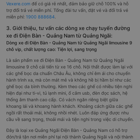
Vexere.com
để có giá rẻ nhất, đảm bảo giữ chỗ 100% và hỗ
trợ đổi trả vé miễn phí. Tổng đài tư vấn, đặt vé và đổi trả vé
miễn phí:
1900 888684
.
3. Giới thiệu, tư vấn các dòng xe chạy tuyến đường
xe đi Điện Bàn - Quảng Nam từ Quảng Ngãi:
Dòng xe đi Điện Bàn - Quảng Nam từ Quảng Ngãi limousine 9
chỗ vip, chất lượng cao: Tiện lợi, sang trọng
Là sản phẩm xe đi Điện Bàn - Quảng Nam từ Quảng Ngãi
limousine 9 chỗ cải tiến từ xe 16 chỗ. Nội thất được làm lại với
các ghế bọc da chuẩn Châu Âu, không chỉ êm ái cho chuyến
hành trình xa, mà còn mát mẻ và không hề bị hầm bí như các
ghế bọc da bình thường. Kèm theo các ghế có nhiều tiện nghi
hiện đại như ti-vi, tủ lạnh mini, ổ cắm usb, đèn đọc sách, hệ
thống âm thanh cao cấp. Có vách ngăn riêng biệt giữa
khoang lái và khoang hành khách. Khoảng cách giữa các ghế
ngồi rất thoải mái, không nhồi nhét. Luôn đáp ứng được nhu
cầu về sang trọng, thoải mái và tiện nghi trong việc di chuyển.
Đây là loại xe Quảng Ngãi Điện Bàn - Quảng Nam có hỗ trợ
đón/trả tận nơi miễn phí tại nội thành Quảng Ngãi và nội thành