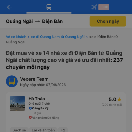
arrow_back
Tải app Vexere ngay!
Tải app Vexere
-30k
Mở app
Mở app
Nhận ưu đãi thành viên độc
-30k/ghế khi đặt vé máy bay qua
quyền
app
Quảng Ngãi
Điện Bàn
Chọn ngày
Vé xe khách
xe đi Quảng Nam từ Quảng Ngãi
xe đi Điện Bàn từ
Quảng Ngãi
Đặt mua vé xe 14 nhà xe đi Điện Bàn từ Quảng
Ngãi chất lượng cao và giá vé ưu đãi nhất
: 237
chuyến mỗi ngày
Vexere Team
Ngày cập nhật: 07/08/2026
Hà Thảo
5.0
Ghế ngồi 7 chỗ
(200 đánh giá)
Cảng Sa Kỳ
3 giờ
Văn phòng Đà Nẵng
Sạch sẽ
Lái xe an toàn
+2