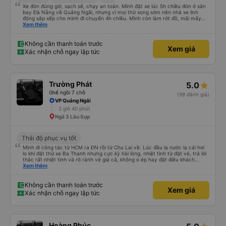
Xe đón đúng giờ, sạch sẽ, chạy an toàn. Mình đặt xe lúc 5h chiều đón ở sân
bay Đà Nẵng về Quảng Ngãi, nhưng vì mọi thứ xong sớm nên nhà xe linh
động sắp xếp cho mình đi chuyến 4h chiều. Mình còn làm rớt đồ, mãi mấy
ngày sau mới phát hiện ra, và phía nhà xe cũng giúp mình tìm lại. Lần sau
Xem thêm
nếu di chuyển Đà Nẵng - Quảng Ngãi thì mình sẽ đi tiếp với nhà xe Hà Thảo.
Không cần thanh toán trước
Xem giá
Xác nhận chỗ ngay lập tức
Trường Phát
5.0
Ghế ngồi 7 chỗ
(98 đánh giá)
VP Quảng Ngãi
2 giờ 40 phút
Ngã 3 Lầu Sụp
Thái độ phục vụ tốt
Mình đi công tác từ HCM ra ĐN rồi từ Chu Lai về. Lúc đầu lạ nước lạ cái hơi
lo khi đặt thử xe Ba Thanh nhưng cực kỳ hài lòng, nhiệt tình từ đặt vé, trả lời
thắc rất nhiệt tình và rõ rành vè giá cả, không o ép hay đặt điều khách
Xem thêm
hàng. Lần tới đi công tác chắc chắn tiếp tục dùng xe nhà này!
Không cần thanh toán trước
Xem giá
Xác nhận chỗ ngay lập tức
Hoàng Phúc