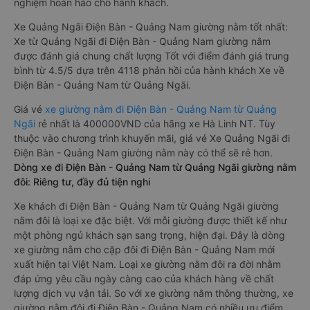
nghiệm hoàn hảo cho hành khách.
Xe Quảng Ngãi Điện Bàn - Quảng Nam giường nằm tốt nhất:
Xe từ Quảng Ngãi đi Điện Bàn - Quảng Nam giường nằm
được đánh giá chung chất lượng Tốt với điểm đánh giá trung
bình từ 4.5/5 dựa trên 4118 phản hồi của hành khách Xe về
Điện Bàn - Quảng Nam từ Quảng Ngãi.
Giá vé
xe giường nằm đi Điện Bàn - Quảng Nam từ Quảng
Ngãi
rẻ nhất là 400000VND của hãng xe Hà Linh NT. Tùy
thuộc vào chương trình khuyến mãi, giá vé Xe Quảng Ngãi đi
Điện Bàn - Quảng Nam giường nằm này có thể sẽ rẻ hơn.
Dòng xe đi Điện Bàn - Quảng Nam từ Quảng Ngãi giường nằm
đôi: Riêng tư, đầy đủ tiện nghi
Xe khách đi Điện Bàn - Quảng Nam từ Quảng Ngãi giường
nằm đôi là loại xe đặc biệt. Với mỗi giường được thiết kế như
một phòng ngủ khách sạn sang trọng, hiện đại. Đây là dòng
xe giường nằm cho cặp đôi đi Điện Bàn - Quảng Nam mới
xuất hiện tại Việt Nam. Loại xe giường nằm đôi ra đời nhằm
đáp ứng yêu cầu ngày càng cao của khách hàng về chất
lượng dịch vụ vận tải. So với xe giường nằm thông thường, xe
giường nằm đôi đi Điện Bàn - Quảng Nam có nhiều ưu điểm