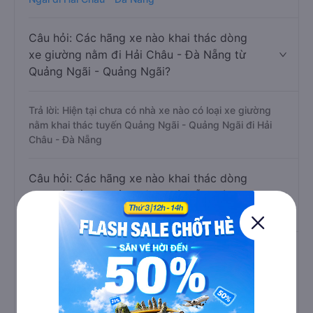
Câu hỏi: Các hãng xe nào khai thác dòng
xe giường nằm đi Hải Châu - Đà Nẵng từ
Quảng Ngãi - Quảng Ngãi?
Trả lời: Hiện tại chưa có nhà xe nào có loại xe giường
nằm khai thác tuyến Quảng Ngãi - Quảng Ngãi đi Hải
Châu - Đà Nẵng
Câu hỏi: Các hãng xe nào khai thác dòng
xe ghế ngồi đi Hải Châu - Đà Nẵng từ
Quảng Ngãi - Quảng Ngãi?
Trả lời: Hiện tại có 11 hãng xe khai thác dòng xe ghế
ngồi trên tuyến đường này là xe Pháp Việt Limousine,
Trâm Jet, Du Lịch Phong Nguyễn, Hà Thảo, Quốc
Cường (Đà Nẵng), Nam Thịnh Phát, Trường Phát, Hoàng
Phúc, Gia Phát Car, Đình Dũng Car, Ba Thanh Limousine