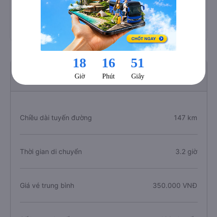
, bạn có thể tham khảo thêm thông tin và đặt vé các
nhà xe này tại trang này:
Xe ghế ngồi Quảng Ngãi -
Quảng Ngãi đi Hải Châu - Đà Nẵng
Thông tin tuyến đường Quảng Ngãi đi Hải Châu
Chiều dài tuyến đường
147 km
Thời gian di chuyển
3.2 giờ
Giá vé trung bình
350.000 VNĐ