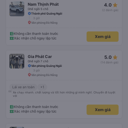
star_rate
Nam Thịnh Phát
4.0
Ghế ngồi 5 chỗ
(2 đánh giá)
Thành phố Quảng Ngãi
3 giờ
Văn phòng Đà Nẵng
Không cần thanh toán trước
Xem giá
Xác nhận chỗ ngay lập tức
star_rate
Gia Phát Car
5.0
Ghế ngồi 7 chỗ
(14 đánh giá)
Văn phòng Quảng Ngãi
3 giờ
Văn phòng Đà Nẵng
Lái xe an toàn
+1
Xe chạy nhanh. chất lượng và tốt hơn những gì mình nghĩ. Chuyến đi tuyệt
vời
Không cần thanh toán trước
Xem giá
Xác nhận chỗ ngay lập tức