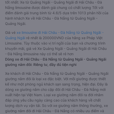
tốt nhất: Xe từ Quảng Ngãi - Quảng Ngãi đi Hải Châu - Đà
Nẵng limousine được đánh giá chung có chất lượng Tốt với
điểm đánh giá trung bình từ 4.6/5 dựa trên 1013 phản hồi của
hành khách Xe về Hải Châu - Đà Nẵng từ Quảng Ngãi -
Quảng Ngãi.
Giá vé
xe limousine đi Hải Châu - Đà Nẵng từ Quảng Ngãi -
Quảng Ngãi
rẻ nhất là 200000VND của hãng xe Pháp Việt
Limousine. Tùy thuộc vào vị trí ngồi của bạn và chương trình
khuyến mãi, giá vé Xe Quảng Ngãi - Quảng Ngãi đi Hải Châu
- Đà Nẵng limousine này có thể sẽ rẻ hơn
Dòng xe đi Hải Châu - Đà Nẵng từ Quảng Ngãi - Quảng Ngãi
giường nằm đôi: Riêng tư, đầy đủ tiện nghi
Xe khách đi Hải Châu - Đà Nẵng từ Quảng Ngãi - Quảng Ngãi
giường nằm đôi là loại xe đặc biệt. Với mỗi giường được thiết
kế như một phòng ngủ khách sạn sang trọng, hiện đại. Đây là
dòng xe giường nằm cho cặp đôi đi Hải Châu - Đà Nẵng mới
xuất hiện tại Việt Nam. Loại xe giường nằm đôi ra đời nhằm
đáp ứng yêu cầu ngày càng cao của khách hàng về chất
lượng dịch vụ vận tải. So với xe giường nằm thông thường, xe
giường nằm đôi đi Hải Châu - Đà Nẵng có nhiều ưu điểm và