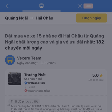
arrow_back
Tải app Vexere ngay!
Tải app Vexere
-30k
Mở app
Mở app
Nhận ưu đãi thành viên độc
-30k/ghế khi đặt vé máy bay qua
quyền
app
Quảng Ngãi
Hải Châu
Chọn ngày
Đặt mua vé xe 15 nhà xe đi Hải Châu từ Quảng
Ngãi chất lượng cao và giá vé ưu đãi nhất
: 182
chuyến mỗi ngày
Vexere Team
Ngày cập nhật: 10/08/2026
Trường Phát
5.0
Ghế ngồi 7 chỗ
(99 đánh giá)
VP Quảng Ngãi
3 giờ
Văn phòng Đà Nẵng
Thái độ phục vụ tốt
Mình đi công tác từ HCM ra ĐN rồi từ Chu Lai về. Lúc đầu lạ nước lạ cái hơi
lo khi đặt thử xe Ba Thanh nhưng cực kỳ hài lòng, nhiệt tình từ đặt vé, trả lời