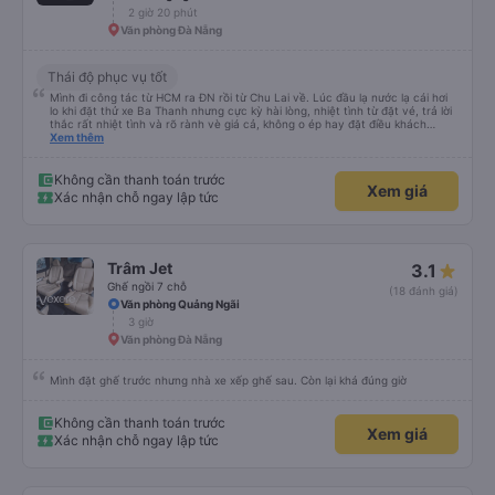
2 giờ 20 phút
Văn phòng Đà Nẵng
Thái độ phục vụ tốt
Mình đi công tác từ HCM ra ĐN rồi từ Chu Lai về. Lúc đầu lạ nước lạ cái hơi
lo khi đặt thử xe Ba Thanh nhưng cực kỳ hài lòng, nhiệt tình từ đặt vé, trả lời
thắc rất nhiệt tình và rõ rành vè giá cả, không o ép hay đặt điều khách
Xem thêm
hàng. Lần tới đi công tác chắc chắn tiếp tục dùng xe nhà này!
Không cần thanh toán trước
Xem giá
Xác nhận chỗ ngay lập tức
Trâm Jet
3.1
Ghế ngồi 7 chỗ
(18 đánh giá)
Văn phòng Quảng Ngãi
3 giờ
Văn phòng Đà Nẵng
Mình đặt ghế trước nhưng nhà xe xếp ghế sau. Còn lại khá đúng giờ
Không cần thanh toán trước
Xem giá
Xác nhận chỗ ngay lập tức