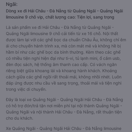
Ngãi:
Dòng xe đi Hải Châu - Đà Nẵng từ Quảng Ngãi - Quảng Ngãi
limousine 9 chỗ vip, chất lượng cao: Tiện lợi, sang trọng
Là sản phẩm xe đi Hải Châu - Đà Nẵng từ Quảng Ngãi -
Quảng Ngãi limousine 9 chỗ cải tiến từ xe 16 chỗ. Nội thất
được làm lại với các ghế bọc da chuẩn Châu Âu, không chỉ êm
ái cho chuyến hành trình xa, mà còn mát mẻ và không hề bị
hầm bí như các ghế bọc da bình thường. Kèm theo các ghế
có nhiều tiện nghi hiện đại như ti-vi, tủ lạnh mini, ổ cắm usb,
đèn đọc sách, hệ thống âm thanh cao cấp. Có vách ngăn
riêng biệt giữa khoang lái và khoang hành khách. Khoảng
cách giữa các ghế ngồi rất thoải mái, không nhồi nhét. Luôn
đáp ứng được nhu cầu về sang trọng, thoải mái và tiện nghi
trong việc di chuyển.
Đây là loại xe Quảng Ngãi - Quảng Ngãi Hải Châu - Đà Nẵng
có hỗ trợ đón/trả tận nơi miễn phí tại nội thành Quảng Ngãi -
Quảng Ngãi và nội thành Hải Châu - Đà Nẵng, rất thuận tiện
cho du khách.
Xe Quảng Ngãi - Quảng Ngãi Hải Châu - Đà Nẵng limousine