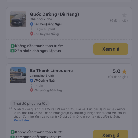
star_rate
Quốc Cường (Đà Nẵng)
Ghế ngồi 7 chỗ
(0 đánh giá)
Bến xe Quảng Ngãi
3 giờ 40 phút
Sân bay Đà Nẵng
Không cần thanh toán trước
Xem giá
Xác nhận chỗ ngay lập tức
star_rate
Ba Thanh Limousine
5.0
Limousine 9 chỗ
(99 đánh giá)
VP Quảng Ngãi
4 giờ
Văn phòng Đà Nẵng
Thái độ phục vụ tốt
Mình đi công tác từ HCM ra ĐN rồi từ Chu Lai về. Lúc đầu lạ nước lạ cái hơi
lo khi đặt thử xe Ba Thanh nhưng cực kỳ hài lòng, nhiệt tình từ đặt vé, trả lời
thắc rất nhiệt tình và rõ rành vè giá cả, không o ép hay đặt điều khách
Xem thêm
hàng. Lần tới đi công tác chắc chắn tiếp tục dùng xe nhà này!
Không cần thanh toán trước
Xem giá
Xác nhận chỗ ngay lập tức