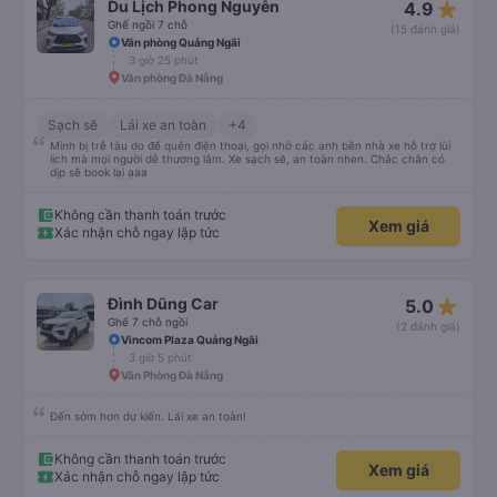
star_rate
Du Lịch Phong Nguyễn
4.9
Ghế ngồi 7 chỗ
(15 đánh giá)
Văn phòng Quảng Ngãi
3 giờ 25 phút
Văn phòng Đà Nẵng
Sạch sẽ
Lái xe an toàn
+4
Mình bị trễ tàu do để quên điện thoại, gọi nhờ các anh bên nhà xe hỗ trợ lùi
lịch mà mọi người dễ thương lắm. Xe sạch sẽ, an toàn nhen. Chắc chắn có
dịp sẽ book lại ạaa
Không cần thanh toán trước
Xem giá
Xác nhận chỗ ngay lập tức
star_rate
Đình Dũng Car
5.0
Ghế 7 chỗ ngồi
(2 đánh giá)
Vincom Plaza Quảng Ngãi
3 giờ 5 phút
Văn Phòng Đà Nẵng
Đến sớm hơn dự kiến. Lái xe an toàn!
Không cần thanh toán trước
Xem giá
Xác nhận chỗ ngay lập tức