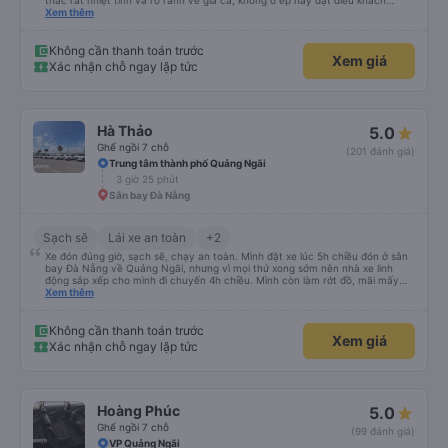
thắc rất nhiệt tình và rõ rành vè giá cả, không o ép hay đặt điều khách
Xem thêm
hàng. Lần tới đi công tác chắc chắn tiếp tục dùng xe nhà này!
Không cần thanh toán trước
Xem giá
Xác nhận chỗ ngay lập tức
Hà Thảo
5.0
Ghế ngồi 7 chỗ
(201 đánh giá)
Trung tâm thành phố Quảng Ngãi
3 giờ 25 phút
Sân bay Đà Nẵng
Sạch sẽ
Lái xe an toàn
+2
Xe đón đúng giờ, sạch sẽ, chạy an toàn. Mình đặt xe lúc 5h chiều đón ở sân
bay Đà Nẵng về Quảng Ngãi, nhưng vì mọi thứ xong sớm nên nhà xe linh
động sắp xếp cho mình đi chuyến 4h chiều. Mình còn làm rớt đồ, mãi mấy
ngày sau mới phát hiện ra, và phía nhà xe cũng giúp mình tìm lại. Lần sau
Xem thêm
nếu di chuyển Đà Nẵng - Quảng Ngãi thì mình sẽ đi tiếp với nhà xe Hà Thảo.
Không cần thanh toán trước
Xem giá
Xác nhận chỗ ngay lập tức
Hoàng Phúc
5.0
Ghế ngồi 7 chỗ
(99 đánh giá)
VP Quảng Ngãi