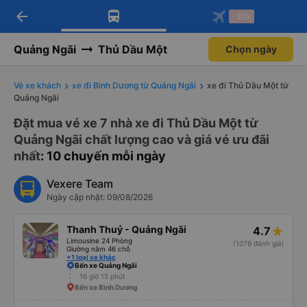
arrow_back
Tải app Vexere ngay!
Tải app Vexere
-30k
Mở app
Mở app
Nhận ưu đãi thành viên độc
-30k/ghế khi đặt vé máy bay qua
quyền
app
Quảng Ngãi
Thủ Dầu Một
Chọn ngày
Vé xe khách
xe đi Bình Dương từ Quảng Ngãi
xe đi Thủ Dầu Một từ
Quảng Ngãi
Đặt mua vé xe 7 nhà xe đi Thủ Dầu Một từ
Quảng Ngãi chất lượng cao và giá vé ưu đãi
nhất
: 10 chuyến mỗi ngày
Vexere Team
Ngày cập nhật: 09/08/2026
Thanh Thuỷ - Quảng Ngãi
4.7
Limousine 24 Phòng
(1079 đánh giá)
Giường nằm 46 chỗ
+1 loại xe khác
Bến xe Quảng Ngãi
16 giờ 15 phút
Bến xe Bình Dương