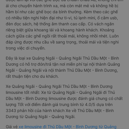
ái cho chuyến hành trình xa, mà còn mát mẻ và không hề bị
hầm bí như các ghế bọc da bình thường. Kèm theo các ghế
có nhiều tiện nghi hiện đại như ti-vi, tủ lạnh mini, ổ cắm usb,
đèn đọc sách, hệ thống âm thanh cao cấp. Có vách ngăn
riêng biệt giữa khoang lái và khoang hành khách. Khoảng
cách giữa các ghế ngồi rất thoải mái, không nhồi nhét. Luôn
đáp ứng được nhu cầu về sang trọng, thoải mái và tiện nghi
trong việc di chuyển.
Đây là loại xe Quảng Ngãi - Quảng Ngãi Thủ Dầu Một - Bình
Dương có hỗ trợ đón/trả tận nơi miễn phí tại nội thành Quảng
Ngãi - Quảng Ngãi và nội thành Thủ Dầu Một - Bình Dương,
rất thuận tiện cho du khách.
Xe Quảng Ngãi - Quảng Ngãi Thủ Dầu Một - Bình Dương
limousine tốt nhất: Xe từ Quảng Ngãi - Quảng Ngãi đi Thủ
Dầu Một - Bình Dương limousine được đánh giá chung có chất
lượng Tốt với điểm đánh giá trung bình từ 4.0/5 dựa trên
3343 phản hồi của hành khách Xe về Thủ Dầu Một - Bình
Dương từ Quảng Ngãi - Quảng Ngãi.
Giá vé
xe limousine đi Thủ Dầu Một - Bình Dương từ Quảng