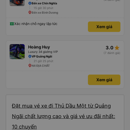
Bến xe Chín Nghĩa
15 giờ 30 phút
Bến xe Bình Dương
Xác nhận chỗ ngay lập tức
Xem giá
star_rate
Hoàng Huy
3.0
Luxury 34 giường VIP
(7 đánh giá)
VP Quảng Ngãi
21 giờ 25 phút
N4 ĐỊA CHẤT
Xem giá
Đặt mua vé xe đi Thủ Dầu Một từ Quảng
Ngãi chất lượng cao và giá vé ưu đãi nhất:
10 chuyến