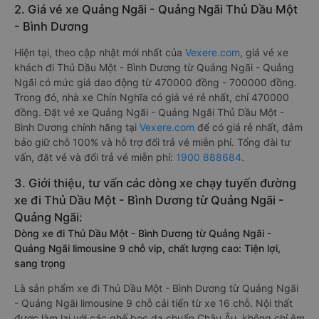
2. Giá vé xe Quảng Ngãi - Quảng Ngãi Thủ Dầu Một
- Bình Dương
Hiện tại, theo cập nhật mới nhất của
Vexere.com
, giá vé xe
khách đi Thủ Dầu Một - Bình Dương từ Quảng Ngãi - Quảng
Ngãi có mức giá dao động từ 470000 đồng - 700000 đồng.
Trong đó, nhà xe Chín Nghĩa có giá vé rẻ nhất, chỉ 470000
đồng. Đặt vé xe Quảng Ngãi - Quảng Ngãi Thủ Dầu Một -
Bình Dương chính hãng tại
Vexere.com
để có giá rẻ nhất, đảm
bảo giữ chỗ 100% và hỗ trợ đổi trả vé miễn phí. Tổng đài tư
vấn, đặt vé và đổi trả vé miễn phí:
1900 888684
.
3. Giới thiệu, tư vấn các dòng xe chạy tuyến đường
xe đi Thủ Dầu Một - Bình Dương từ Quảng Ngãi -
Quảng Ngãi:
Dòng xe đi Thủ Dầu Một - Bình Dương từ Quảng Ngãi -
Quảng Ngãi limousine 9 chỗ vip, chất lượng cao: Tiện lợi,
sang trọng
Là sản phẩm xe đi Thủ Dầu Một - Bình Dương từ Quảng Ngãi
- Quảng Ngãi limousine 9 chỗ cải tiến từ xe 16 chỗ. Nội thất
được làm lại với các ghế bọc da chuẩn Châu Âu, không chỉ êm