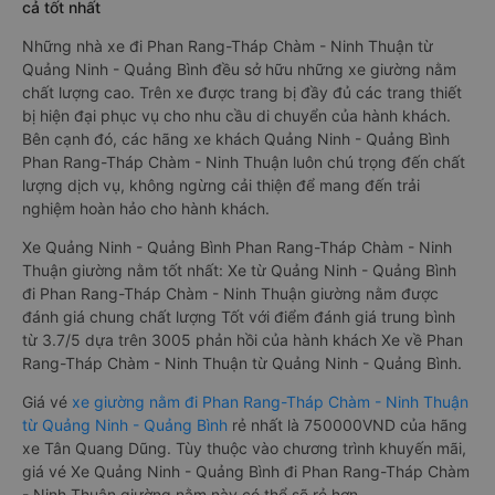
cả tốt nhất
Những nhà xe đi Phan Rang-Tháp Chàm - Ninh Thuận từ
Quảng Ninh - Quảng Bình đều sở hữu những xe giường nằm
chất lượng cao. Trên xe được trang bị đầy đủ các trang thiết
bị hiện đại phục vụ cho nhu cầu di chuyển của hành khách.
Bên cạnh đó, các hãng xe khách Quảng Ninh - Quảng Bình
Phan Rang-Tháp Chàm - Ninh Thuận luôn chú trọng đến chất
lượng dịch vụ, không ngừng cải thiện để mang đến trải
nghiệm hoàn hảo cho hành khách.
Xe Quảng Ninh - Quảng Bình Phan Rang-Tháp Chàm - Ninh
Thuận giường nằm tốt nhất: Xe từ Quảng Ninh - Quảng Bình
đi Phan Rang-Tháp Chàm - Ninh Thuận giường nằm được
đánh giá chung chất lượng Tốt với điểm đánh giá trung bình
từ 3.7/5 dựa trên 3005 phản hồi của hành khách Xe về Phan
Rang-Tháp Chàm - Ninh Thuận từ Quảng Ninh - Quảng Bình.
Giá vé
xe giường nằm đi Phan Rang-Tháp Chàm - Ninh Thuận
từ Quảng Ninh - Quảng Bình
rẻ nhất là 750000VND của hãng
xe Tân Quang Dũng. Tùy thuộc vào chương trình khuyến mãi,
giá vé Xe Quảng Ninh - Quảng Bình đi Phan Rang-Tháp Chàm
- Ninh Thuận giường nằm này có thể sẽ rẻ hơn.