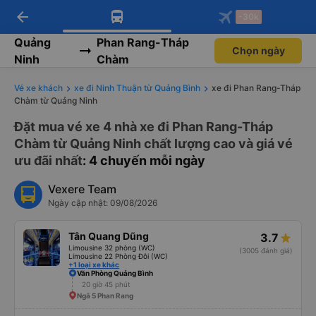
arrow_back
Tải app Vexere ngay!
Tải app Vexere
-30k
Mở app
Mở app
Nhận ưu đãi thành viên độc
-30k/ghế khi đặt vé máy bay qua
quyền
app
Quảng
Phan Rang-Tháp
Chọn ngày
Ninh
Chàm
Vé xe khách
xe đi Ninh Thuận từ Quảng Bình
xe đi Phan Rang-Tháp
Chàm từ Quảng Ninh
Đặt mua vé xe 4 nhà xe đi Phan Rang-Tháp
Chàm từ Quảng Ninh chất lượng cao và giá vé
ưu đãi nhất
: 4 chuyến mỗi ngày
Vexere Team
Ngày cập nhật: 09/08/2026
Tân Quang Dũng
3.7
Limousine 32 phòng (WC)
(3005 đánh giá)
Limousine 22 Phòng Đôi (WC)
+1 loại xe khác
Văn Phòng Quảng Bình
20 giờ 45 phút
Ngã 5 Phan Rang