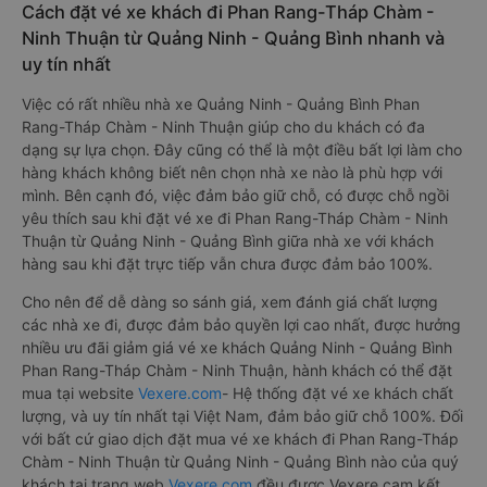
Cách đặt vé xe khách đi Phan Rang-Tháp Chàm -
Ninh Thuận từ Quảng Ninh - Quảng Bình nhanh và
uy tín nhất
Việc có rất nhiều nhà xe Quảng Ninh - Quảng Bình Phan
Rang-Tháp Chàm - Ninh Thuận giúp cho du khách có đa
dạng sự lựa chọn. Đây cũng có thể là một điều bất lợi làm cho
hàng khách không biết nên chọn nhà xe nào là phù hợp với
mình. Bên cạnh đó, việc đảm bảo giữ chỗ, có được chỗ ngồi
yêu thích sau khi đặt vé xe đi Phan Rang-Tháp Chàm - Ninh
Thuận từ Quảng Ninh - Quảng Bình giữa nhà xe với khách
hàng sau khi đặt trực tiếp vẫn chưa được đảm bảo 100%.
Cho nên để dễ dàng so sánh giá, xem đánh giá chất lượng
các nhà xe đi, được đảm bảo quyền lợi cao nhất, được hưởng
nhiều ưu đãi giảm giá vé xe khách Quảng Ninh - Quảng Bình
Phan Rang-Tháp Chàm - Ninh Thuận, hành khách có thể đặt
mua tại website
Vexere.com
- Hệ thống đặt vé xe khách chất
lượng, và uy tín nhất tại Việt Nam, đảm bảo giữ chỗ 100%. Đối
với bất cứ giao dịch đặt mua vé xe khách đi Phan Rang-Tháp
Chàm - Ninh Thuận từ Quảng Ninh - Quảng Bình nào của quý
khách tại trang web
Vexere.com
đều được Vexere cam kết