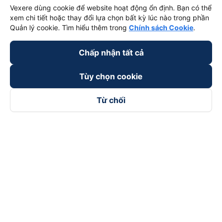
Vexere dùng cookie để website hoạt động ổn định. Bạn có thể
xem chi tiết hoặc thay đổi lựa chọn bất kỳ lúc nào trong phần
Quản lý cookie. Tìm hiểu thêm trong
Chính sách Cookie
.
Chấp nhận tất cả
Tùy chọn cookie
Từ chối
Theo dõi chúng tôi trên
Facebook
Tiktok
Youtube
Công ty TNHH Thương Mại Dịch Vụ Vexere
Địa chỉ đăng ký kinh doanh: 8C Chữ Đồng Tử, Phường Tân
Sơn Nhất, TP. Hồ Chí Minh, Việt Nam
Địa chỉ
:
Lầu 2, toà nhà H3 Circo Hoàng Diệu, 384 Hoàng Diệu,
Phường Khánh Hội, TP Hồ Chí Minh, Việt Nam
Tầng 3, toà nhà 101 Láng Hạ, 101 Láng Hạ, Phường Láng, TP.