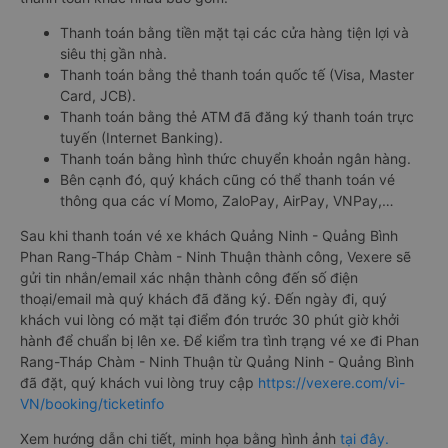
Thanh toán bằng tiền mặt tại các cửa hàng tiện lợi và
siêu thị gần nhà.
Thanh toán bằng thẻ thanh toán quốc tế (Visa, Master
Card, JCB).
Thanh toán bằng thẻ ATM đã đăng ký thanh toán trực
tuyến (Internet Banking).
Thanh toán bằng hình thức chuyển khoản ngân hàng.
Bên cạnh đó, quý khách cũng có thể thanh toán vé
thông qua các ví Momo, ZaloPay, AirPay, VNPay,…
Sau khi thanh toán vé xe khách Quảng Ninh - Quảng Bình
Phan Rang-Tháp Chàm - Ninh Thuận thành công, Vexere sẽ
gửi tin nhắn/email xác nhận thành công đến số điện
thoại/email mà quý khách đã đăng ký. Đến ngày đi, quý
khách vui lòng có mặt tại điểm đón trước 30 phút giờ khởi
hành để chuẩn bị lên xe. Để kiểm tra tình trạng vé xe đi Phan
Rang-Tháp Chàm - Ninh Thuận từ Quảng Ninh - Quảng Bình
đã đặt, quý khách vui lòng truy cập
https://vexere.com/vi-
VN/booking/ticketinfo
Xem hướng dẫn chi tiết, minh họa bằng hình ảnh
tại đây.