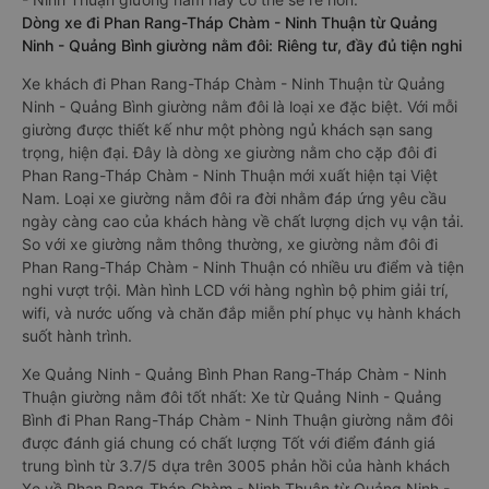
Dòng xe đi Phan Rang-Tháp Chàm - Ninh Thuận từ Quảng
Ninh - Quảng Bình giường nằm đôi: Riêng tư, đầy đủ tiện nghi
Xe khách đi Phan Rang-Tháp Chàm - Ninh Thuận từ Quảng
Ninh - Quảng Bình giường nằm đôi là loại xe đặc biệt. Với mỗi
giường được thiết kế như một phòng ngủ khách sạn sang
trọng, hiện đại. Đây là dòng xe giường nằm cho cặp đôi đi
Phan Rang-Tháp Chàm - Ninh Thuận mới xuất hiện tại Việt
Nam. Loại xe giường nằm đôi ra đời nhằm đáp ứng yêu cầu
ngày càng cao của khách hàng về chất lượng dịch vụ vận tải.
So với xe giường nằm thông thường, xe giường nằm đôi đi
Phan Rang-Tháp Chàm - Ninh Thuận có nhiều ưu điểm và tiện
nghi vượt trội. Màn hình LCD với hàng nghìn bộ phim giải trí,
wifi, và nước uống và chăn đắp miễn phí phục vụ hành khách
suốt hành trình.
Xe Quảng Ninh - Quảng Bình Phan Rang-Tháp Chàm - Ninh
Thuận giường nằm đôi tốt nhất: Xe từ Quảng Ninh - Quảng
Bình đi Phan Rang-Tháp Chàm - Ninh Thuận giường nằm đôi
được đánh giá chung có chất lượng Tốt với điểm đánh giá
trung bình từ 3.7/5 dựa trên 3005 phản hồi của hành khách
Xe về Phan Rang-Tháp Chàm - Ninh Thuận từ Quảng Ninh -