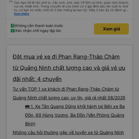
Các bạn nữ lễ tân xinh iu. Các anh, chú, bác VP ĐH vui tính, quan tâm khách,
vui vẻ, nhiệt tình. Trong chuyến đi của mình có 2 gia đình bác lớn tuổi nc khá
to, có bạn nv nhắc nhở thì 2 bác mắng lại bạn ấy. Nếu 2 bác ấy có đánh giá
xấu thì mình ngược lại nha. Bạn ấy nhắc nhở rất đúng. 2 bác nói rất to. To
Xem thêm
đến lỗi mình ngủ còn mơ được câu chuyện các bác nói với nhau xuất hiện
trong giấc mơ của mình luôn. Nên nếu bạn ấy bị phản ánh thì đừng trừ lương
bạn ấy nha. Nếu bạn ấy bị trừ thì bảo bạn ấy liên hệ sđt của mình, mình hỗ
Không cần thanh toán trước
Xem giá
trợ ạ. Số mình đuôi 666, chuyến ĐH-NT ngày 16/1. À các bạn nữ lễ tân xinh
Xác nhận chỗ ngay lập tức
iu còn đổi cho mình phòng đơn sang đôi xong còn note là (một mình) yêu
luôn. Nhưng phòng đôi mà nằm một thì mỗi lần xe rẽ 1 cái là ✈️ Ít đi xe khách
nhưng đủ để đánh giá 10/10.
Đặt mua vé xe đi Phan Rang-Tháp Chàm
từ Quảng Ninh chất lượng cao và giá vé ưu
đãi nhất: 4 chuyến
Tư vấn TOP 1 xe khách đi Phan Rang-Tháp Chàm từ
Quảng Ninh chất lượng cao, uy tín, giá rẻ nhất 08/2026
🚌 1. Xe Tân Quang Dũng khởi hành tại Bến xe Ba
Đồn, 69 Hùng Vương, Ba Đồn (Văn Phòng Quảng
Bình)
Những câu hỏi thường gặp về tuyến xe từ Quảng Ninh