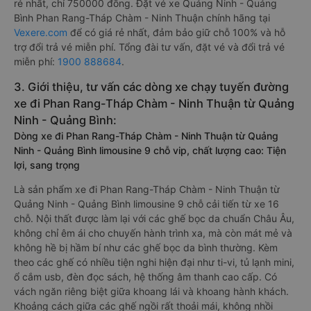
rẻ nhất, chỉ 750000 đồng. Đặt vé xe Quảng Ninh - Quảng
Bình Phan Rang-Tháp Chàm - Ninh Thuận chính hãng tại
Vexere.com
để có giá rẻ nhất, đảm bảo giữ chỗ 100% và hỗ
trợ đổi trả vé miễn phí. Tổng đài tư vấn, đặt vé và đổi trả vé
miễn phí:
1900 888684
.
3. Giới thiệu, tư vấn các dòng xe chạy tuyến đường
xe đi Phan Rang-Tháp Chàm - Ninh Thuận từ Quảng
Ninh - Quảng Bình:
Dòng xe đi Phan Rang-Tháp Chàm - Ninh Thuận từ Quảng
Ninh - Quảng Bình limousine 9 chỗ vip, chất lượng cao: Tiện
lợi, sang trọng
Là sản phẩm xe đi Phan Rang-Tháp Chàm - Ninh Thuận từ
Quảng Ninh - Quảng Bình limousine 9 chỗ cải tiến từ xe 16
chỗ. Nội thất được làm lại với các ghế bọc da chuẩn Châu Âu,
không chỉ êm ái cho chuyến hành trình xa, mà còn mát mẻ và
không hề bị hầm bí như các ghế bọc da bình thường. Kèm
theo các ghế có nhiều tiện nghi hiện đại như ti-vi, tủ lạnh mini,
ổ cắm usb, đèn đọc sách, hệ thống âm thanh cao cấp. Có
vách ngăn riêng biệt giữa khoang lái và khoang hành khách.
Khoảng cách giữa các ghế ngồi rất thoải mái, không nhồi