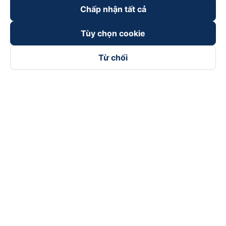
Chấp nhận tất cả
Tùy chọn cookie
Từ chối
Theo dõi chúng tôi trên
Facebook
Tiktok
Youtube
Công ty TNHH Thương Mại Dịch Vụ Vexere
Địa chỉ đăng ký kinh doanh: 8C Chữ Đồng Tử, Phường Tân
Sơn Nhất, TP. Hồ Chí Minh, Việt Nam
Địa chỉ
:
Lầu 2, toà nhà H3 Circo Hoàng Diệu, 384 Hoàng Diệu,
Phường Khánh Hội, TP Hồ Chí Minh, Việt Nam
Tầng 3, toà nhà 101 Láng Hạ, 101 Láng Hạ, Phường Láng, TP.
Hà Nội, Việt Nam
Giấy chứng nhận ĐKKD số 0315133726 do Sở KH và ĐT TP.
Hồ Chí Minh cấp lần đầu ngày 27/6/2018
Bản quyền © 2025 thuộc về Vexere.com