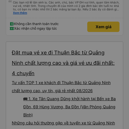
Các bạn nữ lễ tân xinh iu. Các anh, chú, bác VP ĐH vui tính, quan tâm khách,
vui vẻ, nhiệt tình. Trong chuyến đi của mình có 2 gia đình bác lớn tuổi nc khá
to, có bạn nv nhắc nhở thì 2 bác mắng lại bạn ấy. Nếu 2 bác ấy có đánh giá
xấu thì mình ngược lại nha. Bạn ấy nhắc nhở rất đúng. 2 bác nói rất to. To
Xem thêm
đến lỗi mình ngủ còn mơ được câu chuyện các bác nói với nhau xuất hiện
trong giấc mơ của mình luôn. Nên nếu bạn ấy bị phản ánh thì đừng trừ lương
bạn ấy nha. Nếu bạn ấy bị trừ thì bảo bạn ấy liên hệ sđt của mình, mình hỗ
Không cần thanh toán trước
Xem giá
trợ ạ. Số mình đuôi 666, chuyến ĐH-NT ngày 16/1. À các bạn nữ lễ tân xinh
Xác nhận chỗ ngay lập tức
iu còn đổi cho mình phòng đơn sang đôi xong còn note là (một mình) yêu
luôn. Nhưng phòng đôi mà nằm một thì mỗi lần xe rẽ 1 cái là ✈️ Ít đi xe khách
nhưng đủ để đánh giá 10/10.
Đặt mua vé xe đi Thuận Bắc từ Quảng
Ninh chất lượng cao và giá vé ưu đãi nhất:
4 chuyến
Tư vấn TOP 1 xe khách đi Thuận Bắc từ Quảng Ninh
chất lượng cao, uy tín, giá rẻ nhất 08/2026
🚌 1. Xe Tân Quang Dũng khởi hành tại Bến xe Ba
Đồn, 69 Hùng Vương, Ba Đồn (Văn Phòng Quảng
Bình)
Những câu hỏi thường gặp về tuyến xe từ Quảng Ninh