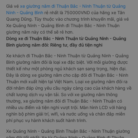
Giá vé
xe giường nằm đi Thuận Bắc - Ninh Thuận từ Quảng
Ninh - Quảng Bình
rẻ nhất là 750000VND của hãng xe Tân
Quang Dũng. Tùy thuộc vào chương trình khuyến mãi, giá vé
Xe Quảng Ninh - Quảng Bình đi Thuận Bắc - Ninh Thuận
giường nằm này có thể sẽ rẻ hơn.
Dòng xe đi Thuận Bắc - Ninh Thuận từ Quảng Ninh - Quảng
Bình giường nằm đôi: Riêng tư, đầy đủ tiện nghi
Xe khách đi Thuận Bắc - Ninh Thuận từ Quảng Ninh - Quảng
Bình giường nằm đôi là loại xe đặc biệt. Với mỗi giường được
thiết kế như một phòng ngủ khách sạn sang trọng, hiện đại.
Đây là dòng xe giường nằm cho cặp đôi đi Thuận Bắc - Ninh
Thuận mới xuất hiện tại Việt Nam. Loại xe giường nằm đôi ra
đời nhằm đáp ứng yêu cầu ngày càng cao của khách hàng về
chất lượng dịch vụ vận tải. So với xe giường nằm thông
thường, xe giường nằm đôi đi Thuận Bắc - Ninh Thuận có
nhiều ưu điểm và tiện nghi vượt trội. Màn hình LCD với hàng
nghìn bộ phim giải trí, wifi, và nước uống và chăn đắp miễn
phí phục vụ hành khách suốt hành trình.
Xe Quảng Ninh - Quảng Bình Thuận Bắc - Ninh Thuận giường
nằm đôi tốt nhất: Xe từ Quảng Ninh - Quảng Bình đi Thuận