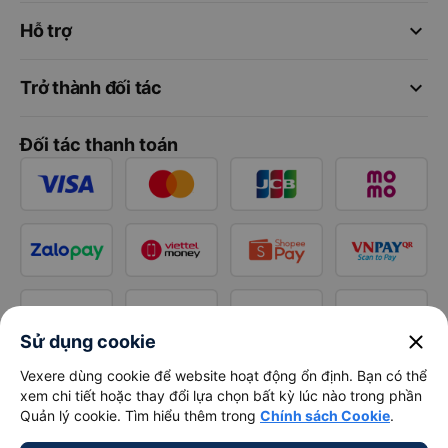
keyboard_arrow_down
Hỗ trợ
keyboard_arrow_down
Trở thành đối tác
Đối tác thanh toán
close
Sử dụng cookie
Vexere dùng cookie để website hoạt động ổn định. Bạn có thể
xem chi tiết hoặc thay đổi lựa chọn bất kỳ lúc nào trong phần
Quản lý cookie. Tìm hiểu thêm trong
Chính sách Cookie
.