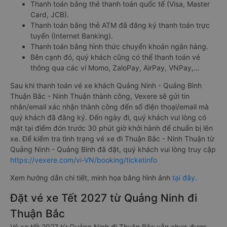
Thanh toán bằng thẻ thanh toán quốc tế (Visa, Master
Card, JCB).
Thanh toán bằng thẻ ATM đã đăng ký thanh toán trực
tuyến (Internet Banking).
Thanh toán bằng hình thức chuyển khoản ngân hàng.
Bên cạnh đó, quý khách cũng có thể thanh toán vé
thông qua các ví Momo, ZaloPay, AirPay, VNPay,…
Sau khi thanh toán vé xe khách Quảng Ninh - Quảng Bình
Thuận Bắc - Ninh Thuận thành công, Vexere sẽ gửi tin
nhắn/email xác nhận thành công đến số điện thoại/email mà
quý khách đã đăng ký. Đến ngày đi, quý khách vui lòng có
mặt tại điểm đón trước 30 phút giờ khởi hành để chuẩn bị lên
xe. Để kiểm tra tình trạng vé xe đi Thuận Bắc - Ninh Thuận từ
Quảng Ninh - Quảng Bình đã đặt, quý khách vui lòng truy cập
https://vexere.com/vi-VN/booking/ticketinfo
Xem hướng dẫn chi tiết, minh họa bằng hình ảnh
tại đây.
Đặt vé xe Tết 2027 từ Quảng Ninh đi
Thuận Bắc
Vé xe tết 2027 từ Quảng Ninh đi Thuận Bắc vẫn chưa được