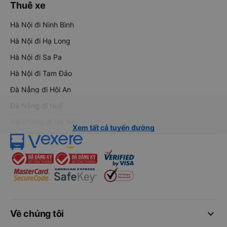
Thuê xe
Hà Nội đi Ninh Bình
Hà Nội đi Hạ Long
Hà Nội đi Sa Pa
Hà Nội đi Tam Đảo
Đà Nẵng đi Hội An
Đà Nẵng đi Huế
Hải Phòng đi Hà Nội
Xem tất cả tuyến đường
keyboard_arrow_down
Về chúng tôi