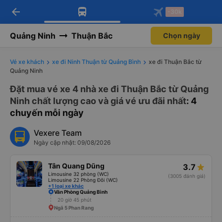
arrow_back
Tải app Vexere ngay!
Tải app Vexere
-30k
Mở app
Mở app
Nhận ưu đãi thành viên độc
-30k/ghế khi đặt vé máy bay qua
quyền
app
Quảng Ninh
Thuận Bắc
Chọn ngày
Vé xe khách
xe đi Ninh Thuận từ Quảng Bình
xe đi Thuận Bắc từ
Quảng Ninh
Đặt mua vé xe 4 nhà xe đi Thuận Bắc từ Quảng
Ninh chất lượng cao và giá vé ưu đãi nhất
: 4
chuyến mỗi ngày
Vexere Team
Ngày cập nhật: 09/08/2026
Tân Quang Dũng
3.7
Limousine 32 phòng (WC)
(3005 đánh giá)
Limousine 22 Phòng Đôi (WC)
+1 loại xe khác
Văn Phòng Quảng Bình
20 giờ 45 phút
Ngã 5 Phan Rang