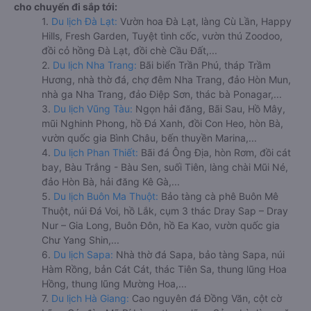
cho chuyến đi sắp tới:
1.
Du lịch Đà Lạt:
Vườn hoa Đà Lạt, làng Cù Lần, Happy
Hills, Fresh Garden, Tuyệt tình cốc, vườn thú Zoodoo,
đồi cỏ hồng Đà Lạt, đồi chè Cầu Đất,...
2.
Du lịch Nha Trang:
Bãi biển Trần Phú, tháp Trầm
Hương, nhà thờ đá, chợ đêm Nha Trang, đảo Hòn Mun,
nhà ga Nha Trang, đảo Điệp Sơn, thác bà Ponagar,...
3.
Du lịch Vũng Tàu:
Ngọn hải đăng, Bãi Sau, Hồ Mây,
mũi Nghinh Phong, hồ Đá Xanh, đồi Con Heo, hòn Bà,
vườn quốc gia Bình Châu, bến thuyền Marina,...
4.
Du lịch Phan Thiết:
Bãi đá Ông Địa, hòn Rơm, đồi cát
bay, Bàu Trắng - Bàu Sen, suối Tiên, làng chài Mũi Né,
đảo Hòn Bà, hải đăng Kê Gà,...
5.
Du lịch Buôn Ma Thuột:
Bảo tàng cà phê Buôn Mê
Thuột, núi Đá Voi, hồ Lắk, cụm 3 thác Dray Sap – Dray
Nur – Gia Long, Buôn Đôn, hồ Ea Kao, vườn quốc gia
Chư Yang Shin,...
6.
Du lịch Sapa:
Nhà thờ đá Sapa, bảo tàng Sapa, núi
Hàm Rồng, bản Cát Cát, thác Tiên Sa, thung lũng Hoa
Hồng, thung lũng Mường Hoa,...
7.
Du lịch Hà Giang:
Cao nguyên đá Đồng Văn, cột cờ