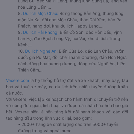
Lũng Cú, đèo Mã Pí Lèng, thung lũng Sủng Là, làng văn
hóa Lũng Cẩm,...
8.
Du lịch Mộc Châu:
Rừng thông Bản Áng, thung lũng
mận Nà Ka, đồi chè Mộc Châu, thác Dải Yếm, bản Pa
Phách, hang dơi, khu du lịch Happy Land,...
9.
Du lịch Hải Phòng:
Biển Đồ Sơn, đảo Hòn Dấu, vịnh
Lan Hạ, đảo Bạch Long Vỹ, núi Voi, khu di tích Tràng
Kênh,...
10.
Du lịch Nghệ An:
Biển Cửa Lò, đảo Lan Châu, vườn
quốc gia Pù Mát, đồi chè Thanh Chương, đảo Hòn Ngư,
cánh đồng hoa hướng dương, đồng cừu Nghệ An, biển
Thiên Cầm,...
Vexere.com
là hệ thống hỗ trợ đặt vé xe khách, máy bay, tàu
hoả và thuê xe máy, xe du lịch trên nhiều tuyến đường khắp
cả nước.
Với Vexere, việc lập kế hoạch cho hành trình di chuyển trở nên
vô cùng đơn giản, linh hoạt và được cá nhân hóa hơn bao giờ
hết. Vexere hiện là nền tảng kết nối hành khách với các đối
tác hàng đầu trong lĩnh vực đi lại, bao gồm:
• 2000+ hãng xe chất lượng cao trên 5000+ tuyến
đường trong và ngoài nước.