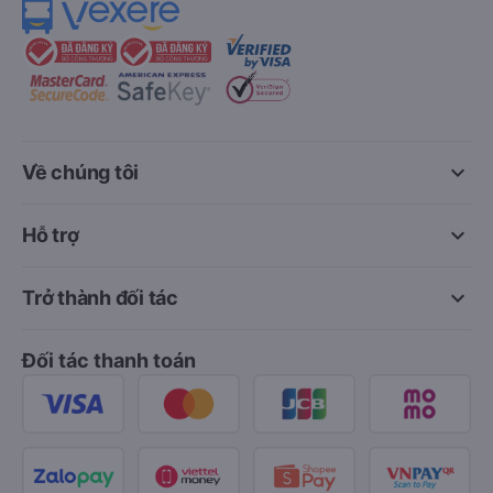
keyboard_arrow_down
Về chúng tôi
keyboard_arrow_down
Hỗ trợ
keyboard_arrow_down
Trở thành đối tác
Đối tác thanh toán