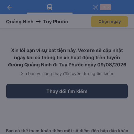
arrow_back
Tải app Vexere ngay!
Tải app Vexere
-30k
Mở app
Mở app
Nhận ưu đãi thành viên độc
-30k/ghế khi đặt vé máy bay qua
quyền
app
Quảng Ninh
Tuy Phước
Chọn ngày
Xin lỗi bạn vì sự bất tiện này. Vexere sẽ cập nhật
ngay khi có thông tin xe hoạt động trên tuyến
đường Quảng Ninh đi Tuy Phước ngày 09/08/2026
Xin bạn vui lòng thay đổi tuyến đường tìm kiếm
Thay đổi tìm kiếm
Bạn có thể tham khảo thêm một số điểm đến hấp dẫn khác