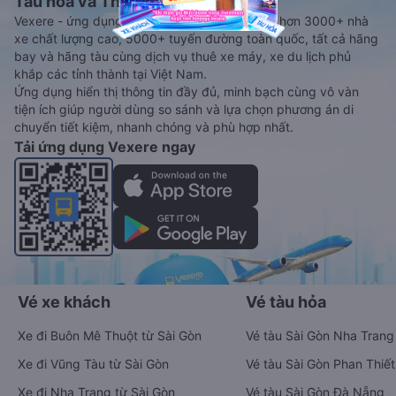
Tàu hoả và Thuê xe
Vexere - ứng dụng đặt vé đa phương tiện với hơn 3000+ nhà
xe chất lượng cao, 5000+ tuyến đường toàn quốc, tất cả hãng
bay và hãng tàu cùng dịch vụ thuê xe máy, xe du lịch phủ
khắp các tỉnh thành tại Việt Nam.
Ứng dụng hiển thị thông tin đầy đủ, minh bạch cùng vô vàn
tiện ích giúp người dùng so sánh và lựa chọn phương án di
chuyển tiết kiệm, nhanh chóng và phù hợp nhất.
Tải ứng dụng Vexere ngay
Vé xe khách
Vé tàu hỏa
Xe đi Buôn Mê Thuột từ Sài Gòn
Vé tàu Sài Gòn Nha Trang
Xe đi Vũng Tàu từ Sài Gòn
Vé tàu Sài Gòn Phan Thiết
Xe đi Nha Trang từ Sài Gòn
Vé tàu Sài Gòn Đà Nẵng