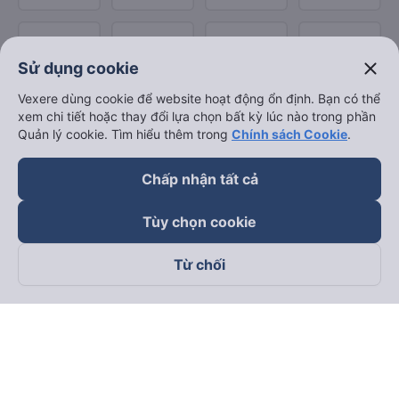
close
Sử dụng cookie
Vexere dùng cookie để website hoạt động ổn định. Bạn có thể
xem chi tiết hoặc thay đổi lựa chọn bất kỳ lúc nào trong phần
Quản lý cookie. Tìm hiểu thêm trong
Chính sách Cookie
.
Chấp nhận tất cả
Tùy chọn cookie
Từ chối
Theo dõi chúng tôi trên
Facebook
Tiktok
Youtube
Công ty TNHH Thương Mại Dịch Vụ Vexere