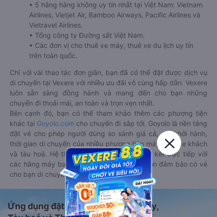
• 5 hãng hàng không uy tín nhất tại Việt Nam: Vietnam
Airlines, Vietjet Air, Bamboo Airways, Pacific Airlines và
Vietravel Airlines.
• Tổng công ty Đường sắt Việt Nam.
• Các đơn vị cho thuê xe máy, thuê xe du lịch uy tín
trên toàn quốc.
Chỉ với vài thao tác đơn giản, bạn đã có thể đặt được dịch vụ
di chuyển tại Vexere với nhiều ưu đãi vô cùng hấp dẫn. Vexere
luôn sẵn sàng đồng hành và mang đến cho bạn những
chuyến đi thoải mái, an toàn và trọn vẹn nhất.
Bên cạnh đó, bạn có thể tham khảo thêm các phương tiện
khác tại
Goyolo.com
cho chuyến đi sắp tới. Goyolo là nền tảng
đặt vé cho phép người dùng so sánh giá cả, giờ khởi hành,
thời gian di chuyển của nhiều phương tiện máy bay, xe khách
và tàu hoả. Hệ thống của Goyolo được liên kết trực tiếp với
các hãng máy bay, xe khách và tàu hoả, luôn đảm bảo có vé
cho bạn di chuyển.
Ứng dụng đặt vé Xe khách, Máy bay,