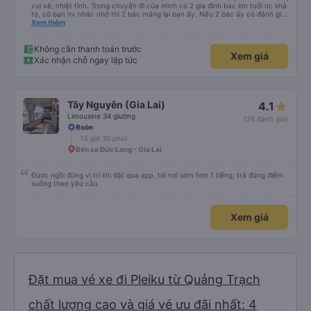
14 giờ 56 phút
Hoang Anh Gia Lai - Hàm Rồng
Các bạn nữ lễ tân xinh iu. Các anh, chú, bác VP ĐH vui tính, quan tâm khách,
vui vẻ, nhiệt tình. Trong chuyến đi của mình có 2 gia đình bác lớn tuổi nc khá
to, có bạn nv nhắc nhở thì 2 bác mắng lại bạn ấy. Nếu 2 bác ấy có đánh giá
xấu thì mình ngược lại nha. Bạn ấy nhắc nhở rất đúng. 2 bác nói rất to. To
Xem thêm
đến lỗi mình ngủ còn mơ được câu chuyện các bác nói với nhau xuất hiện
trong giấc mơ của mình luôn. Nên nếu bạn ấy bị phản ánh thì đừng trừ lương
bạn ấy nha. Nếu bạn ấy bị trừ thì bảo bạn ấy liên hệ sđt của mình, mình hỗ
Không cần thanh toán trước
Xem giá
trợ ạ. Số mình đuôi 666, chuyến ĐH-NT ngày 16/1. À các bạn nữ lễ tân xinh
Xác nhận chỗ ngay lập tức
iu còn đổi cho mình phòng đơn sang đôi xong còn note là (một mình) yêu
luôn. Nhưng phòng đôi mà nằm một thì mỗi lần xe rẽ 1 cái là ✈️ Ít đi xe khách
nhưng đủ để đánh giá 10/10.
Tây Nguyên (Gia Lai)
4.1
Limousine 34 giường
(26 đánh giá)
Roòn
15 giờ 30 phút
Bến xe Đức Long - Gia Lai
Đựơc ngồi đúng vị trí khi đặt qua app, tới nơi sớm hơn 1 tiếng, trả đúng điểm
xuống theo yêu cầu
Xem giá