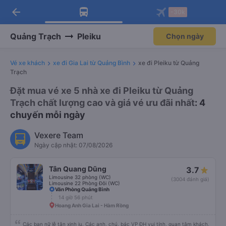
Tải app Vexere ngay!
Mở app
Nhận ưu đãi thành viên độc
quyền
arrow_back
Tải app Vexere
-30k
Mở app
-30k/ghế khi đặt vé máy bay qua
app
Quảng Trạch
Pleiku
Chọn ngày
Vé xe khách
xe đi Gia Lai từ Quảng Bình
xe đi Pleiku từ Quảng
Trạch
Đặt mua vé xe 5 nhà xe đi Pleiku từ Quảng
Trạch chất lượng cao và giá vé ưu đãi nhất
: 4
chuyến mỗi ngày
Vexere Team
Ngày cập nhật: 07/08/2026
Tân Quang Dũng
3.7
Limousine 32 phòng (WC)
(3004 đánh giá)
Limousine 22 Phòng Đôi (WC)
Văn Phòng Quảng Bình