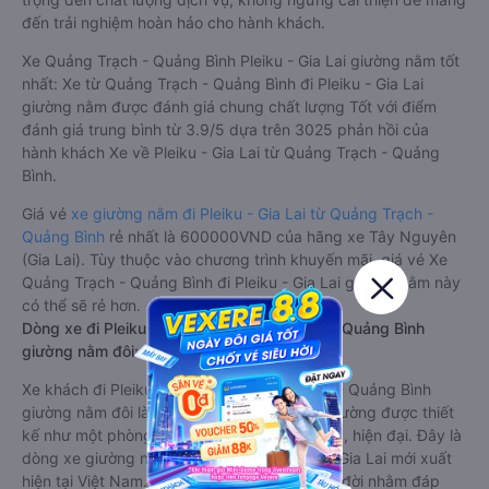
được trang bị đầy đủ các trang thiết bị hiện đại phục vụ cho
nhu cầu di chuyển của hành khách. Bên cạnh đó, các hãng xe
khách Quảng Trạch - Quảng Bình Pleiku - Gia Lai luôn chú
trọng đến chất lượng dịch vụ, không ngừng cải thiện để mang
đến trải nghiệm hoàn hảo cho hành khách.
Xe Quảng Trạch - Quảng Bình Pleiku - Gia Lai giường nằm tốt
nhất: Xe từ Quảng Trạch - Quảng Bình đi Pleiku - Gia Lai
giường nằm được đánh giá chung chất lượng Tốt với điểm
đánh giá trung bình từ 3.9/5 dựa trên 3025 phản hồi của
hành khách Xe về Pleiku - Gia Lai từ Quảng Trạch - Quảng
Bình.
Giá vé
xe giường nằm đi Pleiku - Gia Lai từ Quảng Trạch -
Quảng Bình
rẻ nhất là 600000VND của hãng xe Tây Nguyên
(Gia Lai). Tùy thuộc vào chương trình khuyến mãi, giá vé Xe
Quảng Trạch - Quảng Bình đi Pleiku - Gia Lai giường nằm này
có thể sẽ rẻ hơn.
Dòng xe đi Pleiku - Gia Lai từ Quảng Trạch - Quảng Bình
giường nằm đôi: Riêng tư, đầy đủ tiện nghi
Xe khách đi Pleiku - Gia Lai từ Quảng Trạch - Quảng Bình