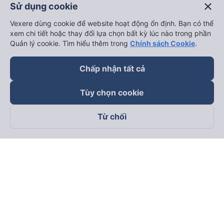
close
Sử dụng cookie
Xe đi Vinh từ Hà Nội
Vé tàu Hà Nội Vinh
Vexere dùng cookie để website hoạt động ổn định. Bạn có thể
xem chi tiết hoặc thay đổi lựa chọn bất kỳ lúc nào trong phần
Thuê xe
Quản lý cookie. Tìm hiểu thêm trong
Chính sách Cookie
.
Hà Nội đi Ninh Bình
Chấp nhận tất cả
Hà Nội đi Hạ Long
Tùy chọn cookie
Hà Nội đi Sa Pa
Hà Nội đi Tam Đảo
Từ chối
Đà Nẵng đi Hội An
Đà Nẵng đi Huế
Hải Phòng đi Hà Nội
Xem tất cả tuyến đường