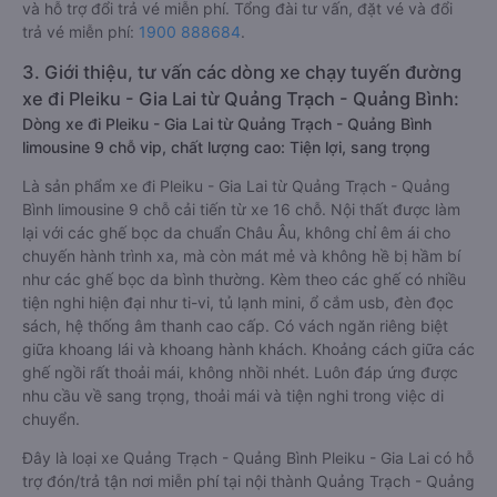
xe Tây Nguyên (Gia Lai) có giá vé rẻ nhất, chỉ 600000 đồng.
Đặt vé xe Quảng Trạch - Quảng Bình Pleiku - Gia Lai chính
hãng tại
Vexere.com
để có giá rẻ nhất, đảm bảo giữ chỗ 100%
và hỗ trợ đổi trả vé miễn phí. Tổng đài tư vấn, đặt vé và đổi
trả vé miễn phí:
1900 888684
.
3. Giới thiệu, tư vấn các dòng xe chạy tuyến đường
xe đi Pleiku - Gia Lai từ Quảng Trạch - Quảng Bình:
Dòng xe đi Pleiku - Gia Lai từ Quảng Trạch - Quảng Bình
limousine 9 chỗ vip, chất lượng cao: Tiện lợi, sang trọng
Là sản phẩm xe đi Pleiku - Gia Lai từ Quảng Trạch - Quảng
Bình limousine 9 chỗ cải tiến từ xe 16 chỗ. Nội thất được làm
lại với các ghế bọc da chuẩn Châu Âu, không chỉ êm ái cho
chuyến hành trình xa, mà còn mát mẻ và không hề bị hầm bí
như các ghế bọc da bình thường. Kèm theo các ghế có nhiều
tiện nghi hiện đại như ti-vi, tủ lạnh mini, ổ cắm usb, đèn đọc
sách, hệ thống âm thanh cao cấp. Có vách ngăn riêng biệt
giữa khoang lái và khoang hành khách. Khoảng cách giữa các
ghế ngồi rất thoải mái, không nhồi nhét. Luôn đáp ứng được
nhu cầu về sang trọng, thoải mái và tiện nghi trong việc di