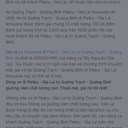
chuyển.
Đây là loại xe Quảng Trạch - Quảng Bình Pleiku - Gia Lai có hỗ
trợ đón/trả tận nơi miễn phí tại nội thành Quảng Trạch - Quảng
Bình và nội thành Pleiku - Gia Lai, rất thuận tiện cho du khách.
Xe Quảng Trạch - Quảng Bình Pleiku - Gia Lai limousine tốt
nhất: Xe từ Quảng Trạch - Quảng Bình đi Pleiku - Gia Lai
limousine được đánh giá chung có chất lượng Tốt với điểm
đánh giá trung bình từ 3.9/5 dựa trên 3025 phản hồi của
hành khách Xe về Pleiku - Gia Lai từ Quảng Trạch - Quảng
Bình.
Giá vé
xe limousine đi Pleiku - Gia Lai từ Quảng Trạch - Quảng
Bình
rẻ nhất là 600000VND của hãng xe Tây Nguyên (Gia
Lai). Tùy thuộc vào vị trí ngồi của bạn và chương trình khuyến
mãi, giá vé Xe Quảng Trạch - Quảng Bình đi Pleiku - Gia Lai
limousine này có thể sẽ rẻ hơn
Dòng xe đi Pleiku - Gia Lai từ Quảng Trạch - Quảng Bình
giường nằm chất lượng cao: Thoải mái, giá cả tốt nhất
Những nhà xe đi Pleiku - Gia Lai từ Quảng Trạch - Quảng Bình
đều sở hữu những xe giường nằm chất lượng cao. Trên xe