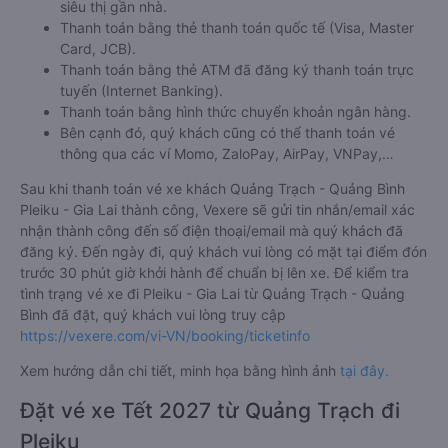
Vexere.com
hỗ trợ đến 06 hình thức thanh toán khác nhau
bao gồm:
Thanh toán bằng tiền mặt tại các cửa hàng tiện lợi và
siêu thị gần nhà.
Thanh toán bằng thẻ thanh toán quốc tế (Visa, Master
Card, JCB).
Thanh toán bằng thẻ ATM đã đăng ký thanh toán trực
tuyến (Internet Banking).
Thanh toán bằng hình thức chuyển khoản ngân hàng.
Bên cạnh đó, quý khách cũng có thể thanh toán vé
thông qua các ví Momo, ZaloPay, AirPay, VNPay,…
Sau khi thanh toán vé xe khách Quảng Trạch - Quảng Bình
Pleiku - Gia Lai thành công, Vexere sẽ gửi tin nhắn/email xác
nhận thành công đến số điện thoại/email mà quý khách đã
đăng ký. Đến ngày đi, quý khách vui lòng có mặt tại điểm đón
trước 30 phút giờ khởi hành để chuẩn bị lên xe. Để kiểm tra
tình trạng vé xe đi Pleiku - Gia Lai từ Quảng Trạch - Quảng
Bình đã đặt, quý khách vui lòng truy cập
https://vexere.com/vi-VN/booking/ticketinfo
Xem hướng dẫn chi tiết, minh họa bằng hình ảnh
tại đây.