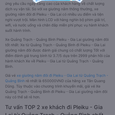
giường nằm đôi là loại xe đặc biệt. Với mỗi giường được thiết
kế như một phòng ngủ khách sạn sang trọng, hiện đại. Đây là
dòng xe giường nằm cho cặp đôi đi Pleiku - Gia Lai mới xuất
hiện tại Việt Nam. Loại xe giường nằm đôi ra đời nhằm đáp
ứng yêu cầu ngày càng cao của khách hàng về chất lượng
dịch vụ vận tải. So với xe giường nằm thông thường, xe
giường nằm đôi đi Pleiku - Gia Lai có nhiều ưu điểm và tiện
nghi vượt trội. Màn hình LCD với hàng nghìn bộ phim giải trí,
wifi, và nước uống và chăn đắp miễn phí phục vụ hành khách
suốt hành trình.
Xe Quảng Trạch - Quảng Bình Pleiku - Gia Lai giường nằm đôi
tốt nhất: Xe từ Quảng Trạch - Quảng Bình đi Pleiku - Gia Lai
giường nằm đôi được đánh giá chung có chất lượng Tốt với
điểm đánh giá trung bình từ 3.7/5 dựa trên 2999 phản hồi của
hành khách Xe về Pleiku - Gia Lai từ Quảng Trạch - Quảng
Bình.
Giá vé
xe giường nằm đôi đi Pleiku - Gia Lai từ Quảng Trạch -
Quảng Bình
rẻ nhất là 650000VND của hãng xe Tân Quang
Dũng. Tùy thuộc vào chương trình khuyến mãi, giá vé Xe
Quảng Trạch - Quảng Bình đi Pleiku - Gia Lai giường nằm đôi