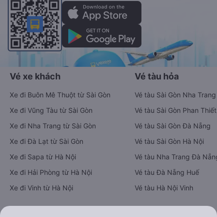
tiện ích giúp người dùng so sánh và lựa chọn phương án di
chuyển tiết kiệm, nhanh chóng và phù hợp nhất.
Tải ứng dụng Vexere ngay
Vé xe khách
Vé tàu hỏa
Xe đi Buôn Mê Thuột từ Sài Gòn
Vé tàu Sài Gòn Nha Trang
Xe đi Vũng Tàu từ Sài Gòn
Vé tàu Sài Gòn Phan Thiết
Xe đi Nha Trang từ Sài Gòn
Vé tàu Sài Gòn Đà Nẵng
Xe đi Đà Lạt từ Sài Gòn
Vé tàu Sài Gòn Hà Nội
Xe đi Sapa từ Hà Nội
Vé tàu Nha Trang Đà Nẵn
Xe đi Hải Phòng từ Hà Nội
Vé tàu Đà Nẵng Huế