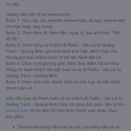
dịch đặt mua vé xe khách đi Pleiku - Gia Lai từ Quảng Trạch -
Quảng Bình nào của quý khách tại trang web
Vexere.com
đều
được Vexere cam kết giải quyết sự cố. Chính sách tặng
coupon giảm giá hoặc hoàn tiền sẽ tùy theo từng trường hợp
sự việc.
Hướng dẫn đặt vé tại Vexere.com:
Bước 1: Truy cập vào website Vexere hoặc tải app Vexere trên
CH Play hoặc App Store.
Bước 2: Chọn điểm đi, điểm đến, ngày đi, sau đó chọn “TÌM
VÉ XE”.
Bước 3: Chọn hãng xe khách đi Pleiku - Gia Lai từ Quảng
Trạch - Quảng Bình, giờ khởi hành phù hợp. Bấm chọn vào
khung giờ quý khách muốn đi để tiến hành đặt vé.
Bước 4: Chọn vị trí/giường ghế, điểm đón, điểm trả và nhập
thông tin hành khách khi đặt mua vé xe đi Pleiku - Gia Lai từ
Quảng Trạch - Quảng Bình
Bước 5: Chọn hình thức thanh toán vé phù hợp và tiến hành
thanh toán vé.
Việc đặt mua và thanh toán vé xe khách đi Pleiku - Gia Lai từ
Quảng Trạch - Quảng Bình cũng vô cùng đơn giản, tiện lợi khi