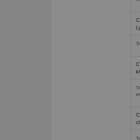
C
L
Tr
C
k
T
m
C
c
T