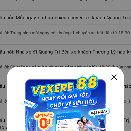
âu hỏi: Mỗi ngày có bao nhiêu chuyến xe khách Quảng Trị 
rả lời: Trung bình mỗi ngày có khoảng 1 chuyến xe bắt đầu từ 18:30
âu hỏi: Nhà xe đi Quảng Trị Bến xe khách Thượng Lý nào k
rả lời: Chuyến xe có giờ xuất phát sớm nhất vào lúc 18:30 là của nh
âu hỏi: Nhà xe đi Bến xe khách Thượng Lý từ Quảng Trị nào
rả lời: Chuyến xe có giờ xuất phát trễ (muộn) nhất là vào lúc 18:30 
âu hỏi: Review xe đi Bến xe khách Thượng Lý từ Quảng Trị n
ao cấp nhất?