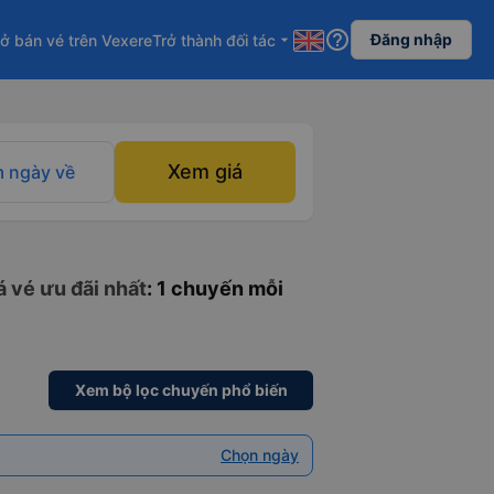
help_outline
Đăng nhập
ở bán vé trên Vexere
Trở thành đối tác
arrow_drop_down
Xem giá
 ngày về
á vé ưu đãi nhất
: 1 chuyến mỗi
Xem bộ lọc chuyến phổ biến
Chọn ngày