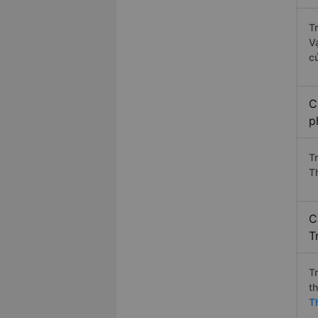
T
V
c
C
p
T
T
C
T
T
t
T