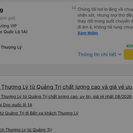
ng
Chúng tôi hơi lo lắng về chu
nhận xét, nhưng mọi thứ đều 
ánh giá)
thay đổi trong suốt chuyến đ
ường VIP
đi êm ả, không hề rung chuy
ọc Quốc Lộ 1A)
để đi vệ sinh và dừng lại để
Xem thêm
thể hơi ngắn đối với những 
không phải là vấn đề lớn. Chú
KH
 Thượng Lý
keyboard_arrow_down
Thông tin chi tiết
Thượng Lý từ Quảng Trị chất lượng cao và giá vé ưu 
Thượng Lý từ Quảng Trị chất lượng cao, uy tín, giá rẻ nhất 08/2026
ại Dọc quốc lộ 1A
từ Quảng Trị đi Bến xe khách Thượng Lý
ách Thượng Lý từ Quảng Trị