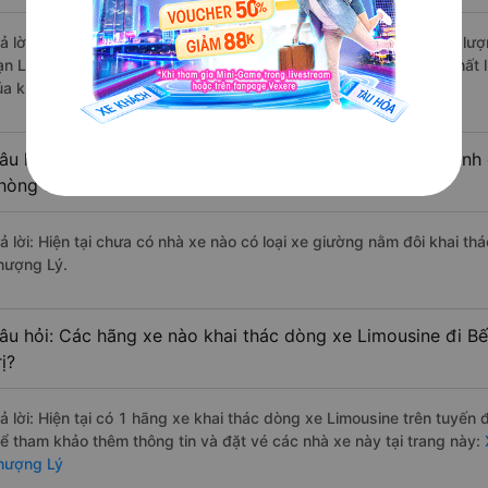
rả lời: Những hãng xe đi Quảng Trị Bến xe khách Thượng Lý chất lượn
ạn Lục Tùng đi Bến xe khách Thượng Lý từ Quảng Trị với điểm chất 
ủa khách hàng).
âu hỏi: Có loại xe Quảng Trị Bến xe khách Thượng Lý dành 
hòng đôi không?
rả lời: Hiện tại chưa có nhà xe nào có loại xe giường nằm đôi khai t
hượng Lý.
âu hỏi: Các hãng xe nào khai thác dòng xe Limousine đi B
rị?
rả lời: Hiện tại có 1 hãng xe khai thác dòng xe Limousine trên tuyến
hể tham khảo thêm thông tin và đặt vé các nhà xe này tại trang này:
X
hượng Lý