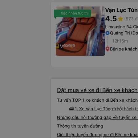
Vạn Lục Tù
Xác nhận tức thì
4.5
star
(573 đ
Limousine 34 Gi
Quảng Trị (D
12h15m
Bến xe khách
Đặt mua vé xe đi Bến xe khách 
Tư vấn TOP 1 xe khách đi Bến xe khách 
🚌 1. Xe Vạn Lục Tùng khởi hành t
Những câu hỏi thường gặp về tuyến xe 
Thông tin tuyến đường
Giới thiệu tuyến đường xe đi Bến xe kh