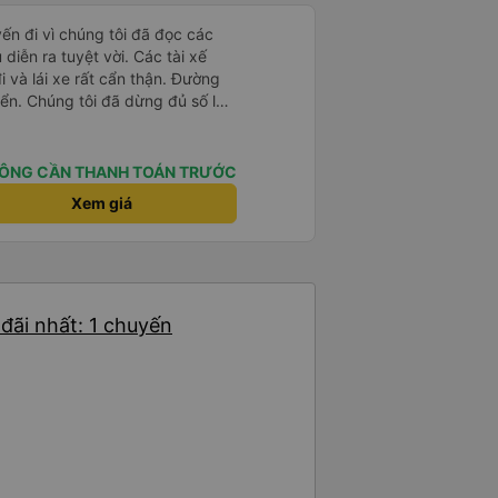
yến đi vì chúng tôi đã đọc các
diễn ra tuyệt vời. Các tài xế
i và lái xe rất cẩn thận. Đường
ển. Chúng tôi đã dừng đủ số lần
 ăn tối. Nhìn chung, ghế ngồi có
người cao trên 180 cm nhưng đó
ng tôi rất thích chuyến đi.
ÔNG CẦN THANH TOÁN TRƯỚC
Xem giá
đãi nhất: 1 chuyến