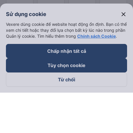
close
Sử dụng cookie
Vexere dùng cookie để website hoạt động ổn định. Bạn có thể
xem chi tiết hoặc thay đổi lựa chọn bất kỳ lúc nào trong phần
Quản lý cookie. Tìm hiểu thêm trong
Chính sách Cookie
.
Chấp nhận tất cả
Tùy chọn cookie
Từ chối
Theo dõi chúng tôi trên
Facebook
Tiktok
Youtube
Công ty TNHH Thương Mại Dịch Vụ Vexere
Địa chỉ đăng ký kinh doanh: 8C Chữ Đồng Tử, Phường Tân
Sơn Nhất, TP. Hồ Chí Minh, Việt Nam