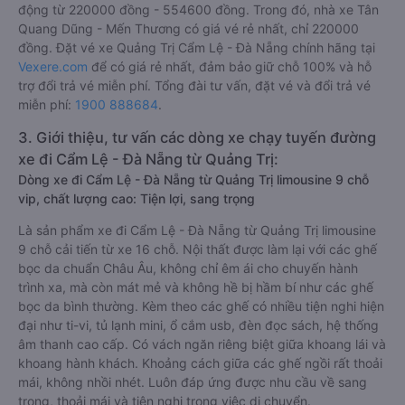
động từ 220000 đồng - 554600 đồng. Trong đó, nhà xe Tân
Quang Dũng - Mến Thương có giá vé rẻ nhất, chỉ 220000
đồng. Đặt vé xe Quảng Trị Cẩm Lệ - Đà Nẵng chính hãng tại
Vexere.com
để có giá rẻ nhất, đảm bảo giữ chỗ 100% và hỗ
trợ đổi trả vé miễn phí. Tổng đài tư vấn, đặt vé và đổi trả vé
miễn phí:
1900 888684
.
3. Giới thiệu, tư vấn các dòng xe chạy tuyến đường
xe đi Cẩm Lệ - Đà Nẵng từ Quảng Trị:
Dòng xe đi Cẩm Lệ - Đà Nẵng từ Quảng Trị limousine 9 chỗ
vip, chất lượng cao: Tiện lợi, sang trọng
Là sản phẩm xe đi Cẩm Lệ - Đà Nẵng từ Quảng Trị limousine
9 chỗ cải tiến từ xe 16 chỗ. Nội thất được làm lại với các ghế
bọc da chuẩn Châu Âu, không chỉ êm ái cho chuyến hành
trình xa, mà còn mát mẻ và không hề bị hầm bí như các ghế
bọc da bình thường. Kèm theo các ghế có nhiều tiện nghi hiện
đại như ti-vi, tủ lạnh mini, ổ cắm usb, đèn đọc sách, hệ thống
âm thanh cao cấp. Có vách ngăn riêng biệt giữa khoang lái và
khoang hành khách. Khoảng cách giữa các ghế ngồi rất thoải
mái, không nhồi nhét. Luôn đáp ứng được nhu cầu về sang
trọng, thoải mái và tiện nghi trong việc di chuyển.