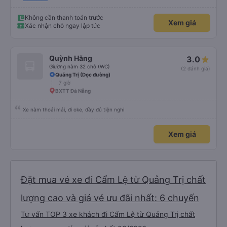
99/10
Không cần thanh toán trước
Xem giá
Xác nhận chỗ ngay lập tức
Quỳnh Hằng
3.0
Giường nằm 32 chỗ (WC)
(2 đánh giá)
Quảng Trị (Dọc đường)
7 giờ
BXTT Đà Nẵng
Xe nằm thoải mái, đi oke, đầy đủ tiện nghi
Xem giá
Đặt mua vé xe đi Cẩm Lệ từ Quảng Trị chất
lượng cao và giá vé ưu đãi nhất: 6 chuyến
Tư vấn TOP 3 xe khách đi Cẩm Lệ từ Quảng Trị chất