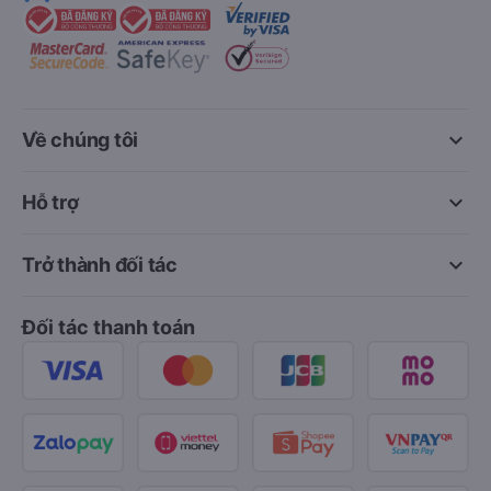
keyboard_arrow_down
Về chúng tôi
keyboard_arrow_down
Hỗ trợ
keyboard_arrow_down
Trở thành đối tác
Đối tác thanh toán