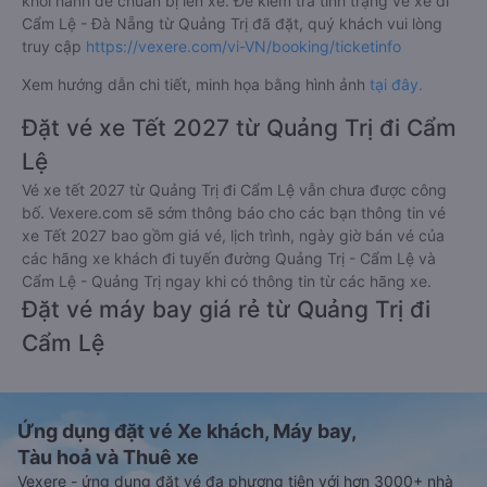
khởi hành để chuẩn bị lên xe. Để kiểm tra tình trạng vé xe đi
Cẩm Lệ - Đà Nẵng từ Quảng Trị đã đặt, quý khách vui lòng
truy cập
https://vexere.com/vi-VN/booking/ticketinfo
Xem hướng dẫn chi tiết, minh họa bằng hình ảnh
tại đây.
Đặt vé xe Tết 2027 từ Quảng Trị đi Cẩm
Lệ
Vé xe tết 2027 từ Quảng Trị đi Cẩm Lệ vẫn chưa được công
bố. Vexere.com sẽ sớm thông báo cho các bạn thông tin vé
xe Tết 2027 bao gồm giá vé, lịch trình, ngày giờ bán vé của
các hãng xe khách đi tuyến đường Quảng Trị - Cẩm Lệ và
Cẩm Lệ - Quảng Trị ngay khi có thông tin từ các hãng xe.
Đặt vé máy bay giá rẻ từ Quảng Trị đi
Cẩm Lệ
Ứng dụng đặt vé Xe khách, Máy bay,
Tàu hoả và Thuê xe
Vexere - ứng dụng đặt vé đa phương tiện với hơn 3000+ nhà