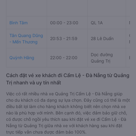
Bình Tâm
00:00 - 23:00
QL 1A
Ngã
Tân Quang Dũng
QL1
20:53 - 21:59
28 Lê Duẩn
- Mến Thương
Nẵn
Dọc đường
Quỳnh Hằng
22:00 - 22:00
Bến
Quảng Trị
Cách đặt vé xe khách đi Cẩm Lệ - Đà Nẵng từ Quảng
Trị nhanh và uy tín nhất
Việc có rất nhiều nhà xe Quảng Trị Cẩm Lệ - Đà Nẵng giúp
cho du khách có đa dạng sự lựa chọn. Đây cũng có thể là một
điều bất lợi làm cho hàng khách không biết nên chọn nhà xe
nào là phù hợp với mình. Bên cạnh đó, việc đảm bảo giữ chỗ,
có được chỗ ngồi yêu thích sau khi đặt vé xe đi Cẩm Lệ - Đà
Nẵng từ Quảng Trị giữa nhà xe với khách hàng sau khi đặt
trực tiếp vẫn chưa được đảm bảo 100%.