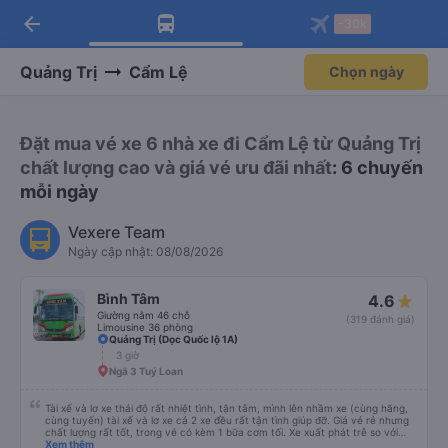
arrow_back
Tải app Vexere ngay!
Tải app Vexere
-30k
Mở app
Mở app
Nhận ưu đãi thành viên độc
-30k/ghế khi đặt vé máy bay qua
quyền
app
Quảng Trị
Cẩm Lệ
Chọn ngày
Đặt mua vé xe 6 nhà xe đi Cẩm Lệ từ Quảng Trị
chất lượng cao và giá vé ưu đãi nhất
: 6 chuyến
mỗi ngày
Vexere Team
Ngày cập nhật: 08/08/2026
Bình Tâm
4.6
Giường nằm 46 chỗ
(319 đánh giá)
Limousine 36 phòng
Quảng Trị (Dọc Quốc lộ 1A)
3 giờ
Ngã 3 Tuý Loan
Tài xế và lơ xe thái độ rất nhiệt tình, tận tâm, mình lên nhầm xe (cùng hãng,
cùng tuyến) tài xế và lơ xe cả 2 xe đều rất tận tình giúp đỡ. Giá vé rẻ nhưng
chất lượng rất tốt, trong vé có kèm 1 bữa cơm tối. Xe xuất phát trễ so với
trên app 45p, nhưng do bão nên trời mưa rất to, có thể thông cảm được.
Xem thêm