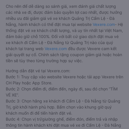
Cho nên để dễ dàng so sánh giá, xem đánh giá chất lượng
các nhà xe đi, được đảm bảo quyền lợi cao nhất, được hưởng
nhiều ưu đãi giảm giá vé xe khách Quảng Trị Cẩm Lệ - Đà
Nẵng, hành khách có thể đặt mua tại website
Vexere.com
- Hệ
thống đặt vé xe khách chất lượng, và uy tín nhất tại Việt Nam,
đảm bảo giữ chỗ 100%. Đối với bất cứ giao dịch đặt mua vé
xe khách đi Cẩm Lệ - Đà Nẵng từ Quảng Trị nào của quý
khách tại trang web
Vexere.com
đều được Vexere cam kết
giải quyết sự cố. Chính sách tặng coupon giảm giá hoặc hoàn
tiền sẽ tùy theo từng trường hợp sự việc.
Hướng dẫn đặt vé tại Vexere.com:
Bước 1: Truy cập vào website Vexere hoặc tải app Vexere trên
CH Play hoặc App Store.
Bước 2: Chọn điểm đi, điểm đến, ngày đi, sau đó chọn “TÌM
VÉ XE”.
Bước 3: Chọn hãng xe khách đi Cẩm Lệ - Đà Nẵng từ Quảng
Trị, giờ khởi hành phù hợp. Bấm chọn vào khung giờ quý
khách muốn đi để tiến hành đặt vé.
Bước 4: Chọn vị trí/giường ghế, điểm đón, điểm trả và nhập
thông tin hành khách khi đặt mua vé xe đi Cẩm Lệ - Đà Nẵng