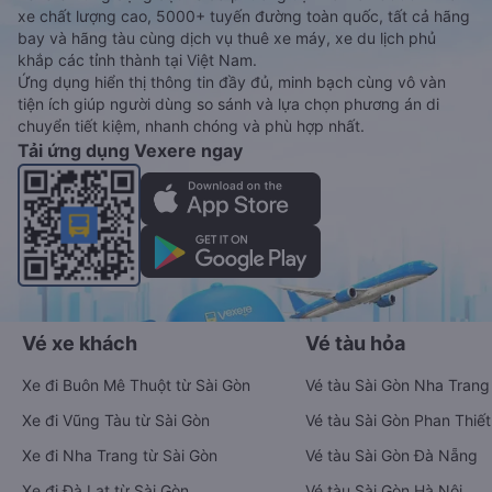
xe chất lượng cao, 5000+ tuyến đường toàn quốc, tất cả hãng
bay và hãng tàu cùng dịch vụ thuê xe máy, xe du lịch phủ
khắp các tỉnh thành tại Việt Nam.
Ứng dụng hiển thị thông tin đầy đủ, minh bạch cùng vô vàn
tiện ích giúp người dùng so sánh và lựa chọn phương án di
chuyển tiết kiệm, nhanh chóng và phù hợp nhất.
Tải ứng dụng Vexere ngay
Vé xe khách
Vé tàu hỏa
Xe đi Buôn Mê Thuột từ Sài Gòn
Vé tàu Sài Gòn Nha Trang
Xe đi Vũng Tàu từ Sài Gòn
Vé tàu Sài Gòn Phan Thiết
Xe đi Nha Trang từ Sài Gòn
Vé tàu Sài Gòn Đà Nẵng
Xe đi Đà Lạt từ Sài Gòn
Vé tàu Sài Gòn Hà Nội