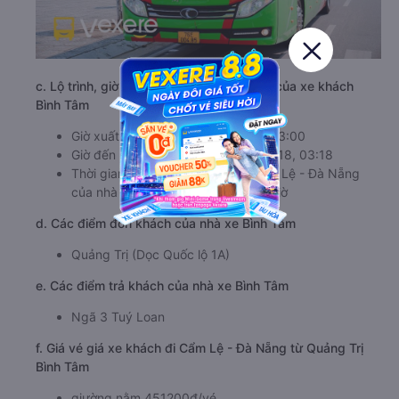
c. Lộ trình, giờ khởi hành và giờ kết thúc của xe khách
Bình Tâm
Giờ xuất phát ở Quảng Trị: 00:00, 23:00
Giờ đến nơi ở Cẩm Lệ - Đà Nẵng: 4:18, 03:18
Thời gian chạy từ Quảng Trị đi Cẩm Lệ - Đà Nẵng
của nhà xe
Bình Tâm
khoảng: 4.3 giờ
d. Các điểm đón khách của nhà xe Bình Tâm
Quảng Trị (Dọc Quốc lộ 1A)
e. Các điểm trả khách của nhà xe Bình Tâm
Ngã 3 Tuý Loan
f. Giá vé giá xe khách đi Cẩm Lệ - Đà Nẵng từ Quảng Trị
Bình Tâm
giường nằm 451200đ/vé