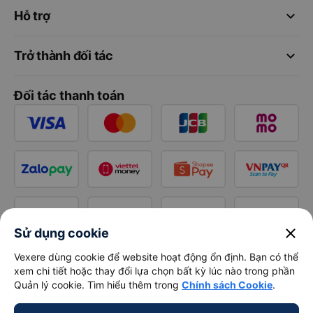
keyboard_arrow_down
Hỗ trợ
keyboard_arrow_down
Trở thành đối tác
Đối tác thanh toán
close
Sử dụng cookie
Vexere dùng cookie để website hoạt động ổn định. Bạn có thể
xem chi tiết hoặc thay đổi lựa chọn bất kỳ lúc nào trong phần
Quản lý cookie. Tìm hiểu thêm trong
Chính sách Cookie
.