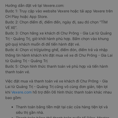
Hướng dẫn đặt vé tại Vexere.com:
Bước 1: Truy cập vào website Vexere hoặc tải app Vexere trên
CH Play hoặc App Store.
Bước 2: Chọn điểm đi, điểm đến, ngày đi, sau đó chọn “TÌM
VÉ XE”.
Bước 3: Chọn hãng xe khách đi Chư Prông - Gia Lai từ Quảng
Trị - Quảng Trị, giờ khởi hành phù hợp. Bấm chọn vào khung
giờ quý khách muốn đi để tiến hành đặt vé.
Bước 4: Chọn vị trí/giường ghế, điểm đón, điểm trả và nhập
thông tin hành khách khi đặt mua vé xe đi Chư Prông - Gia Lai
từ Quảng Trị - Quảng Trị
Bước 5: Chọn hình thức thanh toán vé phù hợp và tiến hành
thanh toán vé.
Việc đặt mua và thanh toán vé xe khách đi Chư Prông - Gia
Lai từ Quảng Trị - Quảng Trị cũng vô cùng đơn giản, tiện lợi
khi
Vexere.com
hỗ trợ đến 06 hình thức thanh toán khác nhau
bao gồm:
Thanh toán bằng tiền mặt tại các cửa hàng tiện lợi và
siêu thị gần nhà.
Thanh toán bằng thẻ thanh toán quốc tế (Visa, Master