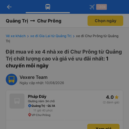
arrow_back
Tải app Vexere ngay!
Tải app Vexere
-30k
Mở app
Mở app
Nhận ưu đãi thành viên độc
-30k/ghế khi đặt vé máy bay qua
quyền
app
Quảng Trị
Chư Prông
Chọn ngày
Vé xe khách
xe đi Gia Lai từ Quảng Trị
xe đi Chư Prông từ Quảng
Trị
Đặt mua vé xe 4 nhà xe đi Chư Prông từ Quảng
Trị chất lượng cao và giá vé ưu đãi nhất
: 1
chuyến mỗi ngày
Vexere Team
Ngày cập nhật: 10/08/2026
Pháp Đấy
4.0
Giường nằm 34 chỗ
(2 đánh giá)
Quảng Trị - QL1A
11 giờ 40 phút
VP Chư Prông
Xem giá