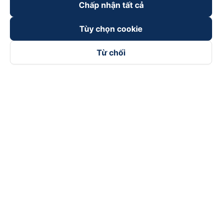
Chấp nhận tất cả
Tùy chọn cookie
Từ chối
Theo dõi chúng tôi trên
Facebook
Tiktok
Youtube
Công ty TNHH Thương Mại Dịch Vụ Vexere
Địa chỉ đăng ký kinh doanh: 8C Chữ Đồng Tử, Phường Tân
Sơn Nhất, TP. Hồ Chí Minh, Việt Nam
Địa chỉ
:
Lầu 2, toà nhà H3 Circo Hoàng Diệu, 384 Hoàng Diệu,
Phường Khánh Hội, TP Hồ Chí Minh, Việt Nam
Tầng 3, toà nhà 101 Láng Hạ, 101 Láng Hạ, Phường Láng, TP.
Hà Nội, Việt Nam
Giấy chứng nhận ĐKKD số 0315133726 do Sở KH và ĐT TP.
Hồ Chí Minh cấp lần đầu ngày 27/6/2018
Bản quyền © 2025 thuộc về Vexere.com