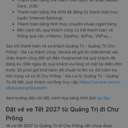
Card, JCB).
Thanh toán bằng thẻ ATM đã đăng ký thanh toán trực
tuyến (Internet Banking).
Thanh toán bằng hình thức chuyển khoản ngân hàng.
Bên cạnh đó, quý khách cũng có thể thanh toán vé
thông qua các ví Momo, ZaloPay, AirPay, VNPay,…
Sau khi thanh toán vé xe khách Quảng Trị - Quảng Trị Chư
Prông - Gia Lai thành công, Vexere sẽ gửi tin nhắn/email xác
nhận thành công đến số điện thoại/email mà quý khách đã
đăng ký. Đến ngày đi, quý khách vui lòng có mặt tại điểm đón
trước 30 phút giờ khởi hành để chuẩn bị lên xe. Để kiểm tra
tình trạng vé xe đi Chư Prông - Gia Lai từ Quảng Trị - Quảng
Trị đã đặt, quý khách vui lòng truy cập
https://vexere.com/vi-
VN/booking/ticketinfo
Xem hướng dẫn chi tiết, minh họa bằng hình ảnh
tại đây.
Đặt vé xe Tết 2027 từ Quảng Trị đi Chư
Prông
Vé xe tết 2027 từ Quảng Trị đi Chư Prông vẫn chưa được