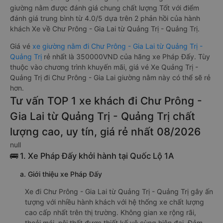
giường nằm được đánh giá chung chất lượng Tốt với điểm
đánh giá trung bình từ 4.0/5 dựa trên 2 phản hồi của hành
khách Xe về Chư Prông - Gia Lai từ Quảng Trị - Quảng Trị.
Giá vé
xe giường nằm đi Chư Prông - Gia Lai từ Quảng Trị -
Quảng Trị
rẻ nhất là 350000VND của hãng xe Pháp Đấy. Tùy
thuộc vào chương trình khuyến mãi, giá vé Xe Quảng Trị -
Quảng Trị đi Chư Prông - Gia Lai giường nằm này có thể sẽ rẻ
hơn.
Tư vấn TOP 1 xe khách đi Chư Prông -
Gia Lai từ Quảng Trị - Quảng Trị chất
lượng cao, uy tín, giá rẻ nhất 08/2026
null
🚌 1. Xe Pháp Đấy khởi hành tại Quốc Lộ 1A
a. Giới thiệu xe Pháp Đấy
Xe đi Chư Prông - Gia Lai từ Quảng Trị - Quảng Trị gây ấn
tượng với nhiều hành khách với hệ thống xe chất lượng
cao cấp nhất trên thị trường. Không gian xe rộng rãi,
thoải mái, nội thất được thiết kế vô cùng hiện đại. Đảm