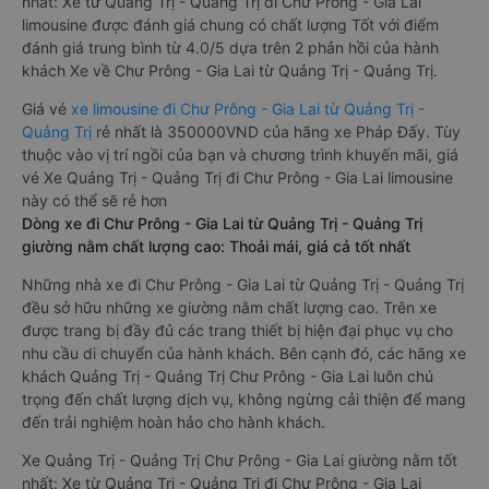
nhất: Xe từ Quảng Trị - Quảng Trị đi Chư Prông - Gia Lai
limousine được đánh giá chung có chất lượng Tốt với điểm
đánh giá trung bình từ 4.0/5 dựa trên 2 phản hồi của hành
khách Xe về Chư Prông - Gia Lai từ Quảng Trị - Quảng Trị.
Giá vé
xe limousine đi Chư Prông - Gia Lai từ Quảng Trị -
Quảng Trị
rẻ nhất là 350000VND của hãng xe Pháp Đấy. Tùy
thuộc vào vị trí ngồi của bạn và chương trình khuyến mãi, giá
vé Xe Quảng Trị - Quảng Trị đi Chư Prông - Gia Lai limousine
này có thể sẽ rẻ hơn
Dòng xe đi Chư Prông - Gia Lai từ Quảng Trị - Quảng Trị
giường nằm chất lượng cao: Thoải mái, giá cả tốt nhất
Những nhà xe đi Chư Prông - Gia Lai từ Quảng Trị - Quảng Trị
đều sở hữu những xe giường nằm chất lượng cao. Trên xe
được trang bị đầy đủ các trang thiết bị hiện đại phục vụ cho
nhu cầu di chuyển của hành khách. Bên cạnh đó, các hãng xe
khách Quảng Trị - Quảng Trị Chư Prông - Gia Lai luôn chú
trọng đến chất lượng dịch vụ, không ngừng cải thiện để mang
đến trải nghiệm hoàn hảo cho hành khách.
Xe Quảng Trị - Quảng Trị Chư Prông - Gia Lai giường nằm tốt
nhất: Xe từ Quảng Trị - Quảng Trị đi Chư Prông - Gia Lai