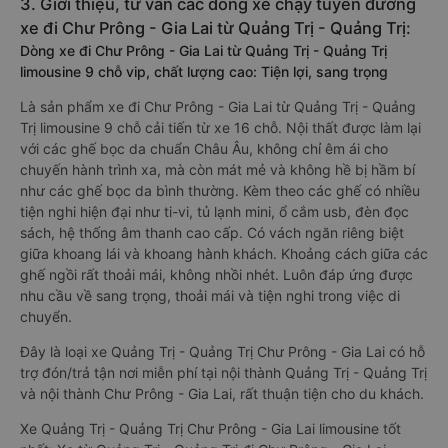
3. Giới thiệu, tư vấn các dòng xe chạy tuyến đường
xe đi Chư Prông - Gia Lai từ Quảng Trị - Quảng Trị:
Dòng xe đi Chư Prông - Gia Lai từ Quảng Trị - Quảng Trị
limousine 9 chỗ vip, chất lượng cao: Tiện lợi, sang trọng
Là sản phẩm xe đi Chư Prông - Gia Lai từ Quảng Trị - Quảng
Trị limousine 9 chỗ cải tiến từ xe 16 chỗ. Nội thất được làm lại
với các ghế bọc da chuẩn Châu Âu, không chỉ êm ái cho
chuyến hành trình xa, mà còn mát mẻ và không hề bị hầm bí
như các ghế bọc da bình thường. Kèm theo các ghế có nhiều
tiện nghi hiện đại như ti-vi, tủ lạnh mini, ổ cắm usb, đèn đọc
sách, hệ thống âm thanh cao cấp. Có vách ngăn riêng biệt
giữa khoang lái và khoang hành khách. Khoảng cách giữa các
ghế ngồi rất thoải mái, không nhồi nhét. Luôn đáp ứng được
nhu cầu về sang trọng, thoải mái và tiện nghi trong việc di
chuyển.
Đây là loại xe Quảng Trị - Quảng Trị Chư Prông - Gia Lai có hỗ
trợ đón/trả tận nơi miễn phí tại nội thành Quảng Trị - Quảng Trị
và nội thành Chư Prông - Gia Lai, rất thuận tiện cho du khách.
Xe Quảng Trị - Quảng Trị Chư Prông - Gia Lai limousine tốt