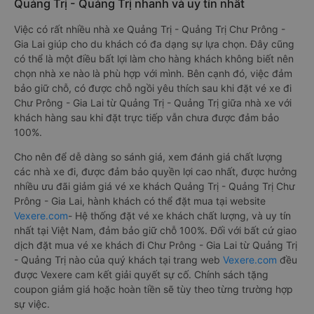
Quảng Trị - Quảng Trị nhanh và uy tín nhất
Việc có rất nhiều nhà xe Quảng Trị - Quảng Trị Chư Prông -
Gia Lai giúp cho du khách có đa dạng sự lựa chọn. Đây cũng
có thể là một điều bất lợi làm cho hàng khách không biết nên
chọn nhà xe nào là phù hợp với mình. Bên cạnh đó, việc đảm
bảo giữ chỗ, có được chỗ ngồi yêu thích sau khi đặt vé xe đi
Chư Prông - Gia Lai từ Quảng Trị - Quảng Trị giữa nhà xe với
khách hàng sau khi đặt trực tiếp vẫn chưa được đảm bảo
100%.
Cho nên để dễ dàng so sánh giá, xem đánh giá chất lượng
các nhà xe đi, được đảm bảo quyền lợi cao nhất, được hưởng
nhiều ưu đãi giảm giá vé xe khách Quảng Trị - Quảng Trị Chư
Prông - Gia Lai, hành khách có thể đặt mua tại website
Vexere.com
- Hệ thống đặt vé xe khách chất lượng, và uy tín
nhất tại Việt Nam, đảm bảo giữ chỗ 100%. Đối với bất cứ giao
dịch đặt mua vé xe khách đi Chư Prông - Gia Lai từ Quảng Trị
- Quảng Trị nào của quý khách tại trang web
Vexere.com
đều
được Vexere cam kết giải quyết sự cố. Chính sách tặng
coupon giảm giá hoặc hoàn tiền sẽ tùy theo từng trường hợp
sự việc.