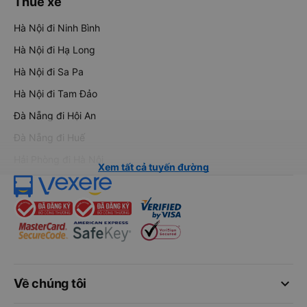
Thuê xe
Hà Nội đi Ninh Bình
Hà Nội đi Hạ Long
Hà Nội đi Sa Pa
Hà Nội đi Tam Đảo
Đà Nẵng đi Hội An
Đà Nẵng đi Huế
Hải Phòng đi Hà Nội
Xem tất cả tuyến đường
keyboard_arrow_down
Về chúng tôi