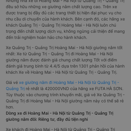
Những nhà xe đi Hoàng Mai - Hà Nội từ Quảng Trị - Quảng Trị
đều sở hữu những xe giường nằm chất lượng cao. Trên xe
được trang bị đầy đủ các trang thiết bị hiện đại phục vụ cho
nhu cầu di chuyển của hành khách. Bên cạnh đó, các hãng xe
khách Quảng Trị - Quảng Trị Hoàng Mai - Hà Nội luôn chú
trọng đến chất lượng dịch vụ, không ngừng cải thiện để mang
đến trải nghiệm hoàn hảo cho hành khách.
Xe Quảng Trị - Quảng Trị Hoàng Mai - Hà Nội giường nằm tốt
nhất: Xe từ Quảng Trị - Quảng Trị đi Hoàng Mai - Hà Nội
giường nằm được đánh giá chung chất lượng Tốt với điểm
đánh giá trung bình từ 4.4/5 dựa trên 1301 phản hồi của hành
khách Xe về Hoàng Mai - Hà Nội từ Quảng Trị - Quảng Trị.
Giá vé
xe giường nằm đi Hoàng Mai - Hà Nội từ Quảng Trị -
Quảng Trị
rẻ nhất là 420000VND của hãng xe FUTA HÀ SƠN.
Tùy thuộc vào chương trình khuyến mãi, giá vé Xe Quảng Trị -
Quảng Trị đi Hoàng Mai - Hà Nội giường nằm này có thể sẽ rẻ
hơn.
Dòng xe đi Hoàng Mai - Hà Nội từ Quảng Trị - Quảng Trị
giường nằm đôi: Riêng tư, đầy đủ tiện nghi
Xe khách đi Hoàng Mai - Hà Nội từ Quảng Trị - Quảng Trị