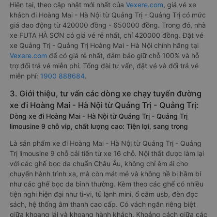
Hiện tại, theo cập nhật mới nhất của
Vexere.com
, giá vé xe
khách đi Hoàng Mai - Hà Nội từ Quảng Trị - Quảng Trị có mức
giá dao động từ 420000 đồng - 650000 đồng. Trong đó, nhà
xe FUTA HÀ SƠN có giá vé rẻ nhất, chỉ 420000 đồng. Đặt vé
xe Quảng Trị - Quảng Trị Hoàng Mai - Hà Nội chính hãng tại
Vexere.com
để có giá rẻ nhất, đảm bảo giữ chỗ 100% và hỗ
trợ đổi trả vé miễn phí. Tổng đài tư vấn, đặt vé và đổi trả vé
miễn phí:
1900 888684
.
3. Giới thiệu, tư vấn các dòng xe chạy tuyến đường
xe đi Hoàng Mai - Hà Nội từ Quảng Trị - Quảng Trị:
Dòng xe đi Hoàng Mai - Hà Nội từ Quảng Trị - Quảng Trị
limousine 9 chỗ vip, chất lượng cao: Tiện lợi, sang trọng
Là sản phẩm xe đi Hoàng Mai - Hà Nội từ Quảng Trị - Quảng
Trị limousine 9 chỗ cải tiến từ xe 16 chỗ. Nội thất được làm lại
với các ghế bọc da chuẩn Châu Âu, không chỉ êm ái cho
chuyến hành trình xa, mà còn mát mẻ và không hề bị hầm bí
như các ghế bọc da bình thường. Kèm theo các ghế có nhiều
tiện nghi hiện đại như ti-vi, tủ lạnh mini, ổ cắm usb, đèn đọc
sách, hệ thống âm thanh cao cấp. Có vách ngăn riêng biệt
giữa khoang lái và khoang hành khách. Khoảng cách giữa các