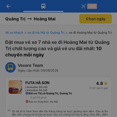
arrow_back
Tải app Vexere ngay!
Tải app Vexere
-30k
Mở app
Mở app
Nhận ưu đãi thành viên độc
-30k/ghế khi đặt vé máy bay qua
quyền
app
Quảng Trị
Hoàng Mai
Chọn ngày
Vé xe khách
xe đi Hà Nội từ Quảng Trị
xe đi Hoàng Mai từ Quảng Trị
Đặt mua vé xe 7 nhà xe đi Hoàng Mai từ Quảng
Trị chất lượng cao và giá vé ưu đãi nhất
: 10
chuyến mỗi ngày
Vexere Team
Ngày cập nhật: 09/08/2026
FUTA HÀ SƠN
4.8
Limousine 34 chỗ
(1237 đánh giá)
Limousine 24 chỗ
Bến xe Thị xã Quảng Trị, Quảng Trị
9 giờ 50 phút
Bến xe Giáp Bát, Hà Nội
Tôi đã đi từ Ninh Bình đến Đà Nẵng bằng xe buýt giường nằm đêm. Đây là lần
đầu tiên chúng tôi đi loại xe buýt này và chúng tôi khá lo lắng. Ban đầu, điểm