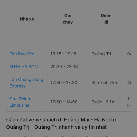
Giờ
Điểm
Nhà xe
chạy
đi
Tân Bảo Yến
19:15 - 19:15
Quảng Trị
94 
FUTA HÀ SƠN
20:20 - 22:06
Tân Quang Dũng
17:30 - 17:30
Bán kính 7km
45 Đ
Express
Đức Thịnh
1 Ng
17:50 - 18:50
Quốc Lộ 1A
Limousine
Hà N
Cách đặt vé xe khách đi Hoàng Mai - Hà Nội từ
Quảng Trị - Quảng Trị nhanh và uy tín nhất