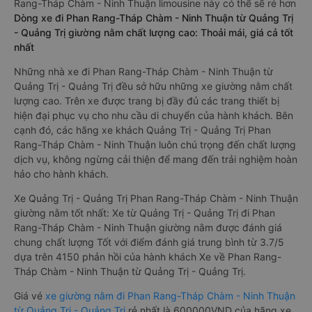
Rang-Tháp Chàm - Ninh Thuận limousine này có thể sẽ rẻ hơn
Dòng xe đi Phan Rang-Tháp Chàm - Ninh Thuận từ Quảng Trị
- Quảng Trị giường nằm chất lượng cao: Thoải mái, giá cả tốt
nhất
Những nhà xe đi Phan Rang-Tháp Chàm - Ninh Thuận từ
Quảng Trị - Quảng Trị đều sở hữu những xe giường nằm chất
lượng cao. Trên xe được trang bị đầy đủ các trang thiết bị
hiện đại phục vụ cho nhu cầu di chuyển của hành khách. Bên
cạnh đó, các hãng xe khách Quảng Trị - Quảng Trị Phan
Rang-Tháp Chàm - Ninh Thuận luôn chú trọng đến chất lượng
dịch vụ, không ngừng cải thiện để mang đến trải nghiệm hoàn
hảo cho hành khách.
Xe Quảng Trị - Quảng Trị Phan Rang-Tháp Chàm - Ninh Thuận
giường nằm tốt nhất: Xe từ Quảng Trị - Quảng Trị đi Phan
Rang-Tháp Chàm - Ninh Thuận giường nằm được đánh giá
chung chất lượng Tốt với điểm đánh giá trung bình từ 3.7/5
dựa trên 4150 phản hồi của hành khách Xe về Phan Rang-
Tháp Chàm - Ninh Thuận từ Quảng Trị - Quảng Trị.
Giá vé
xe giường nằm đi Phan Rang-Tháp Chàm - Ninh Thuận
từ Quảng Trị - Quảng Trị
rẻ nhất là 600000VND của hãng xe