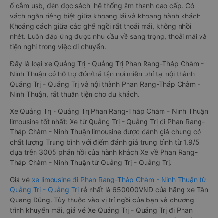
ổ cắm usb, đèn đọc sách, hệ thống âm thanh cao cấp. Có
vách ngăn riêng biệt giữa khoang lái và khoang hành khách.
Khoảng cách giữa các ghế ngồi rất thoải mái, không nhồi
nhét. Luôn đáp ứng được nhu cầu về sang trọng, thoải mái và
tiện nghi trong việc di chuyển.
Đây là loại xe Quảng Trị - Quảng Trị Phan Rang-Tháp Chàm -
Ninh Thuận có hỗ trợ đón/trả tận nơi miễn phí tại nội thành
Quảng Trị - Quảng Trị và nội thành Phan Rang-Tháp Chàm -
Ninh Thuận, rất thuận tiện cho du khách.
Xe Quảng Trị - Quảng Trị Phan Rang-Tháp Chàm - Ninh Thuận
limousine tốt nhất: Xe từ Quảng Trị - Quảng Trị đi Phan Rang-
Tháp Chàm - Ninh Thuận limousine được đánh giá chung có
chất lượng Trung bình với điểm đánh giá trung bình từ 1.9/5
dựa trên 3005 phản hồi của hành khách Xe về Phan Rang-
Tháp Chàm - Ninh Thuận từ Quảng Trị - Quảng Trị.
Giá vé
xe limousine đi Phan Rang-Tháp Chàm - Ninh Thuận từ
Quảng Trị - Quảng Trị
rẻ nhất là 650000VND của hãng xe Tân
Quang Dũng. Tùy thuộc vào vị trí ngồi của bạn và chương
trình khuyến mãi, giá vé Xe Quảng Trị - Quảng Trị đi Phan