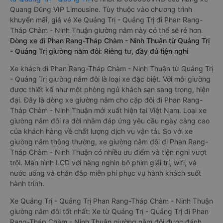
Quang Dũng VIP Limousine. Tùy thuộc vào chương trình
khuyến mãi, giá vé Xe Quảng Trị - Quảng Trị đi Phan Rang-
Tháp Chàm - Ninh Thuận giường nằm này có thể sẽ rẻ hơn.
Dòng xe đi Phan Rang-Tháp Chàm - Ninh Thuận từ Quảng Trị
- Quảng Trị giường nằm đôi: Riêng tư, đầy đủ tiện nghi
Xe khách đi Phan Rang-Tháp Chàm - Ninh Thuận từ Quảng Trị
- Quảng Trị giường nằm đôi là loại xe đặc biệt. Với mỗi giường
được thiết kế như một phòng ngủ khách sạn sang trọng, hiện
đại. Đây là dòng xe giường nằm cho cặp đôi đi Phan Rang-
Tháp Chàm - Ninh Thuận mới xuất hiện tại Việt Nam. Loại xe
giường nằm đôi ra đời nhằm đáp ứng yêu cầu ngày càng cao
của khách hàng về chất lượng dịch vụ vận tải. So với xe
giường nằm thông thường, xe giường nằm đôi đi Phan Rang-
Tháp Chàm - Ninh Thuận có nhiều ưu điểm và tiện nghi vượt
trội. Màn hình LCD với hàng nghìn bộ phim giải trí, wifi, và
nước uống và chăn đắp miễn phí phục vụ hành khách suốt
hành trình.
Xe Quảng Trị - Quảng Trị Phan Rang-Tháp Chàm - Ninh Thuận
giường nằm đôi tốt nhất: Xe từ Quảng Trị - Quảng Trị đi Phan
Rang-Tháp Chàm - Ninh Thuận giường nằm đôi được đánh