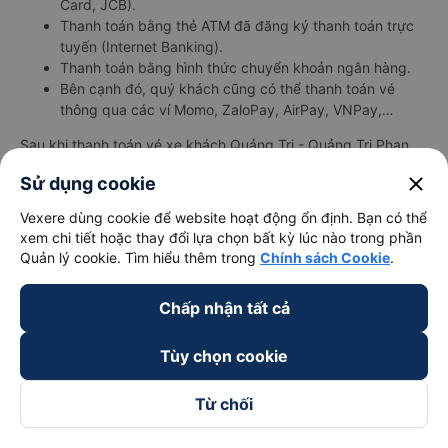
Card, JCB).
Thanh toán bằng thẻ ATM đã đăng ký thanh toán trực
tuyến (Internet Banking).
Thanh toán bằng hình thức chuyển khoản ngân hàng.
Bên cạnh đó, quý khách cũng có thể thanh toán vé
thông qua các ví Momo, ZaloPay, AirPay, VNPay,…
Sau khi thanh toán vé xe khách Quảng Trị - Quảng Trị Phan
Rang-Tháp Chàm - Ninh Thuận thành công, Vexere sẽ gửi tin
close
Sử dụng cookie
nhắn/email xác nhận thành công đến số điện thoại/email mà
quý khách đã đăng ký. Đến ngày đi, quý khách vui lòng có
Vexere dùng cookie để website hoạt động ổn định. Bạn có thể
mặt tại điểm đón trước 30 phút giờ khởi hành để chuẩn bị lên
xem chi tiết hoặc thay đổi lựa chọn bất kỳ lúc nào trong phần
xe. Để kiểm tra tình trạng vé xe đi Phan Rang-Tháp Chàm -
Quản lý cookie. Tìm hiểu thêm trong
Chính sách Cookie
.
Ninh Thuận từ Quảng Trị - Quảng Trị đã đặt, quý khách vui
lòng truy cập
https://vexere.com/vi-VN/booking/ticketinfo
Chấp nhận tất cả
Xem hướng dẫn chi tiết, minh họa bằng hình ảnh
tại đây.
Tùy chọn cookie
Đặt vé xe Tết 2027 từ Quảng Trị đi Phan
Rang-Tháp Chàm
Từ chối
Vé xe tết 2027 từ Quảng Trị đi Phan Rang-Tháp Chàm vẫn
chưa được công bố. Vexere.com sẽ sớm thông báo cho các