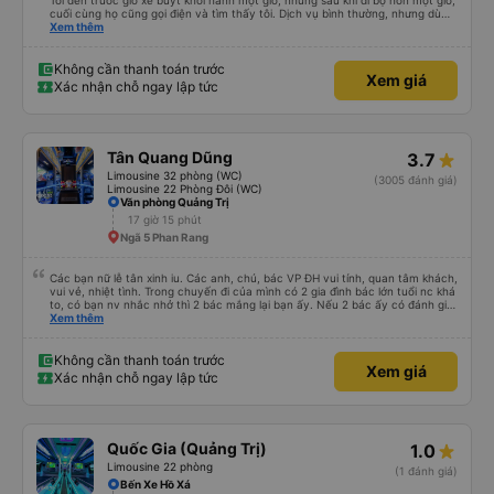
Tôi đến trước giờ xe buýt khởi hành một giờ, nhưng sau khi đi bộ hơn một giờ,
cuối cùng họ cũng gọi điện và tìm thấy tôi. Dịch vụ bình thường, nhưng dù
sao thì tôi ngủ ngon hơn ở khách sạn vì tôi rất thoải mái. Sẽ tuyệt hơn nếu
Xem thêm
tiếng còi xe bớt to hơn. Nhưng tôi thích nó nên tôi cho điểm tối đa. Cảm ơn
bạn rất nhiều.
Không cần thanh toán trước
Xem giá
Xác nhận chỗ ngay lập tức
Tân Quang Dũng
3.7
Limousine 32 phòng (WC)
(3005 đánh giá)
Limousine 22 Phòng Đôi (WC)
Văn phòng Quảng Trị
17 giờ 15 phút
Ngã 5 Phan Rang
Các bạn nữ lễ tân xinh iu. Các anh, chú, bác VP ĐH vui tính, quan tâm khách,
vui vẻ, nhiệt tình. Trong chuyến đi của mình có 2 gia đình bác lớn tuổi nc khá
to, có bạn nv nhắc nhở thì 2 bác mắng lại bạn ấy. Nếu 2 bác ấy có đánh giá
xấu thì mình ngược lại nha. Bạn ấy nhắc nhở rất đúng. 2 bác nói rất to. To
Xem thêm
đến lỗi mình ngủ còn mơ được câu chuyện các bác nói với nhau xuất hiện
trong giấc mơ của mình luôn. Nên nếu bạn ấy bị phản ánh thì đừng trừ lương
bạn ấy nha. Nếu bạn ấy bị trừ thì bảo bạn ấy liên hệ sđt của mình, mình hỗ
Không cần thanh toán trước
Xem giá
trợ ạ. Số mình đuôi 666, chuyến ĐH-NT ngày 16/1. À các bạn nữ lễ tân xinh
Xác nhận chỗ ngay lập tức
iu còn đổi cho mình phòng đơn sang đôi xong còn note là (một mình) yêu
luôn. Nhưng phòng đôi mà nằm một thì mỗi lần xe rẽ 1 cái là ✈️ Ít đi xe khách
nhưng đủ để đánh giá 10/10.
Quốc Gia (Quảng Trị)
1.0
Limousine 22 phòng
(1 đánh giá)
Bến Xe Hồ Xá