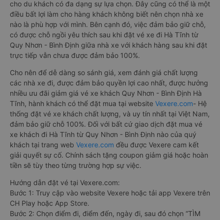
cho du khách có đa dạng sự lựa chọn. Đây cũng có thể là một
điều bất lợi làm cho hàng khách không biết nên chọn nhà xe
nào là phù hợp với mình. Bên cạnh đó, việc đảm bảo giữ chỗ,
có được chỗ ngồi yêu thích sau khi đặt vé xe đi Hà Tĩnh từ
Quy Nhơn - Bình Định giữa nhà xe với khách hàng sau khi đặt
trực tiếp vẫn chưa được đảm bảo 100%.
Cho nên để dễ dàng so sánh giá, xem đánh giá chất lượng
các nhà xe đi, được đảm bảo quyền lợi cao nhất, được hưởng
nhiều ưu đãi giảm giá vé xe khách Quy Nhơn - Bình Định Hà
Tĩnh, hành khách có thể đặt mua tại website
Vexere.com
- Hệ
thống đặt vé xe khách chất lượng, và uy tín nhất tại Việt Nam,
đảm bảo giữ chỗ 100%. Đối với bất cứ giao dịch đặt mua vé
xe khách đi Hà Tĩnh từ Quy Nhơn - Bình Định nào của quý
khách tại trang web
Vexere.com
đều được Vexere cam kết
giải quyết sự cố. Chính sách tặng coupon giảm giá hoặc hoàn
tiền sẽ tùy theo từng trường hợp sự việc.
Hướng dẫn đặt vé tại Vexere.com:
Bước 1: Truy cập vào website Vexere hoặc tải app Vexere trên
CH Play hoặc App Store.
Bước 2: Chọn điểm đi, điểm đến, ngày đi, sau đó chọn “TÌM