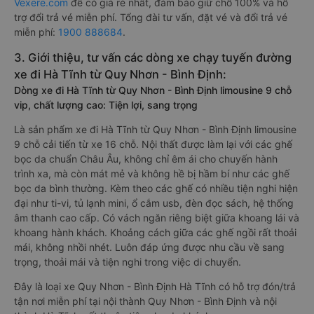
Vexere.com
để có giá rẻ nhất, đảm bảo giữ chỗ 100% và hỗ
trợ đổi trả vé miễn phí. Tổng đài tư vấn, đặt vé và đổi trả vé
miễn phí:
1900 888684
.
3. Giới thiệu, tư vấn các dòng xe chạy tuyến đường
xe đi Hà Tĩnh từ Quy Nhơn - Bình Định:
Dòng xe đi Hà Tĩnh từ Quy Nhơn - Bình Định limousine 9 chỗ
vip, chất lượng cao: Tiện lợi, sang trọng
Là sản phẩm xe đi Hà Tĩnh từ Quy Nhơn - Bình Định limousine
9 chỗ cải tiến từ xe 16 chỗ. Nội thất được làm lại với các ghế
bọc da chuẩn Châu Âu, không chỉ êm ái cho chuyến hành
trình xa, mà còn mát mẻ và không hề bị hầm bí như các ghế
bọc da bình thường. Kèm theo các ghế có nhiều tiện nghi hiện
đại như ti-vi, tủ lạnh mini, ổ cắm usb, đèn đọc sách, hệ thống
âm thanh cao cấp. Có vách ngăn riêng biệt giữa khoang lái và
khoang hành khách. Khoảng cách giữa các ghế ngồi rất thoải
mái, không nhồi nhét. Luôn đáp ứng được nhu cầu về sang
trọng, thoải mái và tiện nghi trong việc di chuyển.
Đây là loại xe Quy Nhơn - Bình Định Hà Tĩnh có hỗ trợ đón/trả
tận nơi miễn phí tại nội thành Quy Nhơn - Bình Định và nội