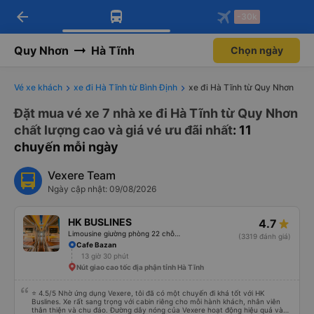
arrow_back
Tải app Vexere ngay!
Tải app Vexere
-30k
Mở app
Mở app
Nhận ưu đãi thành viên độc
-30k/ghế khi đặt vé máy bay qua
quyền
app
Quy Nhơn
Hà Tĩnh
Chọn ngày
Vé xe khách
xe đi Hà Tĩnh từ Bình Định
xe đi Hà Tĩnh từ Quy Nhơn
Đặt mua vé xe 7 nhà xe đi Hà Tĩnh từ Quy Nhơn
chất lượng cao và giá vé ưu đãi nhất
: 11
chuyến mỗi ngày
Vexere Team
Ngày cập nhật: 09/08/2026
HK BUSLINES
4.7
Limousine giường phòng 22 chỗ (WC)
(3319 đánh giá)
Cafe Bazan
13 giờ 30 phút
Nút giao cao tốc địa phận tỉnh Hà Tĩnh
⭐ 4.5/5 Nhờ ứng dụng Vexere, tôi đã có một chuyến đi khá tốt với HK
Buslines. Xe rất sang trọng với cabin riêng cho mỗi hành khách, nhân viên
thân thiện và chu đáo. Đường dây nóng của Vexere hoạt động hiệu quả và