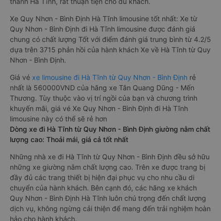
thành Hà Tĩnh, rất thuận tiện cho du khách.
Xe Quy Nhơn - Bình Định Hà Tĩnh limousine tốt nhất: Xe từ
Quy Nhơn - Bình Định đi Hà Tĩnh limousine được đánh giá
chung có chất lượng Tốt với điểm đánh giá trung bình từ 4.2/5
dựa trên 3715 phản hồi của hành khách Xe về Hà Tĩnh từ Quy
Nhơn - Bình Định.
Giá vé
xe limousine đi Hà Tĩnh từ Quy Nhơn - Bình Định
rẻ
nhất là 560000VND của hãng xe Tân Quang Dũng - Mến
Thương. Tùy thuộc vào vị trí ngồi của bạn và chương trình
khuyến mãi, giá vé Xe Quy Nhơn - Bình Định đi Hà Tĩnh
limousine này có thể sẽ rẻ hơn
Dòng xe đi Hà Tĩnh từ Quy Nhơn - Bình Định giường nằm chất
lượng cao: Thoải mái, giá cả tốt nhất
Những nhà xe đi Hà Tĩnh từ Quy Nhơn - Bình Định đều sở hữu
những xe giường nằm chất lượng cao. Trên xe được trang bị
đầy đủ các trang thiết bị hiện đại phục vụ cho nhu cầu di
chuyển của hành khách. Bên cạnh đó, các hãng xe khách
Quy Nhơn - Bình Định Hà Tĩnh luôn chú trọng đến chất lượng
dịch vụ, không ngừng cải thiện để mang đến trải nghiệm hoàn
hảo cho hành khách.