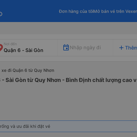
Đơn hàng của tôi
Mở bán vé trên Vexe
fo
Nơi đến
add
Nhập ngày đi
Thêm
xe đi Quận 6 từ Quy Nhơn
 - Sài Gòn từ Quy Nhơn - Bình Định chất lượng cao v
rống và ưu đãi khi đặt vé