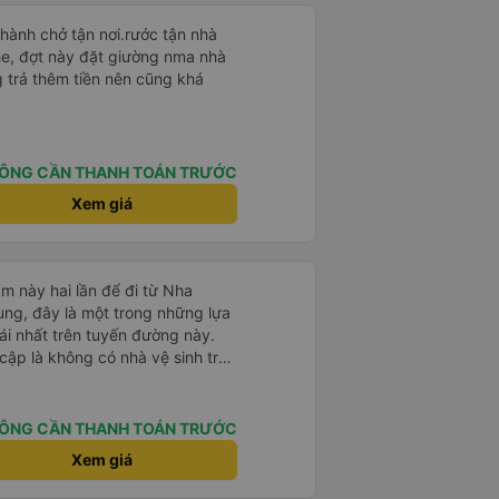
thành chở tận nơi.rước tận nhà
he, đợt này đặt giường nma nhà
 trả thêm tiền nên cũng khá
ÔNG CẦN THANH TOÁN TRƯỚC
Xem giá
m này hai lần để đi từ Nha
ng, đây là một trong những lựa
i nhất trên tuyến đường này.
cập là không có nhà vệ sinh trên
chịu trên một hành trình dài
có các điểm dừng thường xuyên,
. Chuyến đi gần đây nhất của tôi
ÔNG CẦN THANH TOÁN TRƯỚC
e bị chậm khoảng một tiếng,
Xem giá
trước cho tôi, nên tôi không
mái, có chăn và hai gối, và các