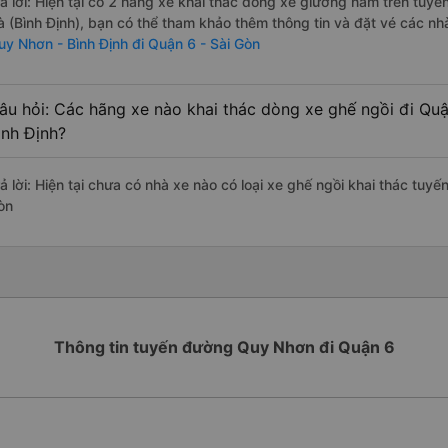
rả lời: Hiện tại có 2 hãng xe khai thác dòng xe giường nằm trên tuy
à (Bình Định), bạn có thể tham khảo thêm thông tin và đặt vé các nhà
uy Nhơn - Bình Định đi Quận 6 - Sài Gòn
âu hỏi: Các hãng xe nào khai thác dòng xe ghế ngồi đi Quậ
ình Định?
rả lời: Hiện tại chưa có nhà xe nào có loại xe ghế ngồi khai thác tuy
òn
Thông tin tuyến đường Quy Nhơn đi Quận 6