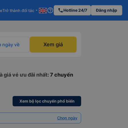
help_outline
phone
Hotline 24/7
Đăng nhập
re
Trở thành đối tác
arrow_drop_down
Xem giá
 ngày về
à giá vé ưu đãi nhất
: 7 chuyến
Xem bộ lọc chuyến phổ biến
Chọn ngày