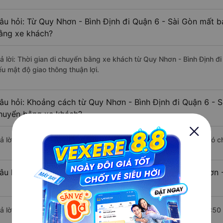
âu hỏi: Từ Quy Nhơn - Bình Định đi Quận 6 - Sài Gòn mất ba
ằng xe khách?
rả lời: Thời gian di chuyển bằng xe khách từ Quy Nhơn - Bình Định đ
ếu mật độ giao thông thuận lợi.
âu hỏi: Khoảng cách từ Quy Nhơn - Bình Định đi Quận 6 - S
huyển bằng xe khách?
rả lời: Đoạn đường đi Quận 6 - Sài Gòn từ Quy Nhơn - Bình Định có 
âu hỏi: Mỗi ngày có bao nhiêu chuyến xe khách Quy Nhơn -
rả lời: Trung bình mỗi ngày có khoảng 7 chuyến xe bắt đầu từ 18:50