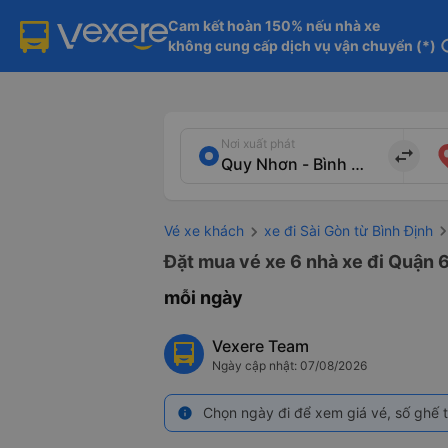
Cam kết hoàn 150% nếu nhà xe

không cung cấp dịch vụ vận chuyển (*)
in
Nơi xuất phát
import_export
Vé xe khách
xe đi Sài Gòn từ Bình Định
Đặt mua vé xe 6 nhà xe đi Quận 6
mỗi ngày
Vexere Team
Ngày cập nhật: 07/08/2026
Chọn ngày đi để xem giá vé, số ghế t
info