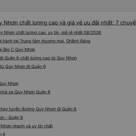
tài xế lịch sự và thân thiện
khoảng 4:00 sáng và 9:00 sá
hơn nhiều. Tại điểm dừng cu
y Nhơn chất lượng cao và giá vé ưu đãi nhất: 7 chuy
cấp bàn chải đánh răng, đó l
chuyến đi trước của tôi vào
 Nhơn chất lượng cao, uy tín, giá rẻ nhất 08/2026
nghỉ đêm nào cho đến khoản
chịu. Có vẻ như lịch trình ph
ởi hành tại Trung tâm thương mại, Ghềnh Ráng
hy vọng các điểm dừng sẽ đ
tại Big C Quy Nhơn
tương lai. Nhìn chung, tôi hà
e đi Quận 6 chất lượng cao từ Quy Nhơn
dịch vụ xe buýt giường nằm
chuyến công tác, vì đây vẫn
 từ Quy Nhơn đi Quận 6
buýt giường nằm thoải mái n
thực sự hy vọng rằng trong t
thường xuyên theo lịch trình, 
 Quy Nhơn
tuyến đường này một lần nữa
iá nhà xe Quy Nhơn Quận 6
e chạy tuyến đường Quy Nhơn đi Quận 6
ơn - Quận 6
 Nhơn nhanh và uy tín nhất
n 6