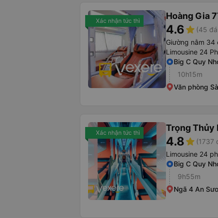
Hoàng Gia 7
Xác nhận tức thì
4.6
star
(45 đá
Giường nằm 34 
Limousine 24 P
Big C Quy Nh
10h15m
Văn phòng Sà
Trọng Thủy 
Xác nhận tức thì
4.8
star
(1737 
Limousine 24 p
Big C Quy Nh
9h55m
Ngã 4 An Sư