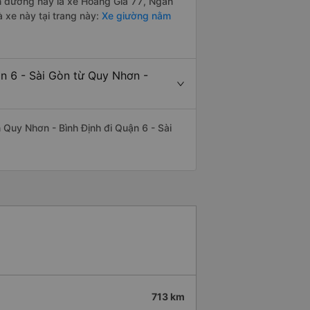
ến đường này là xe Hoàng Gia 77, Ngàn
 xe này tại trang này:
Xe giường nằm
n 6 - Sài Gòn từ Quy Nhơn -
ến Quy Nhơn - Bình Định đi Quận 6 - Sài
713 km