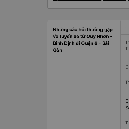
C
Những câu hỏi thường gặp
về tuyến xe từ Quy Nhơn -
T
Bình Định đi Quận 6 - Sài
T
Gòn
C
T
C
S
Tr