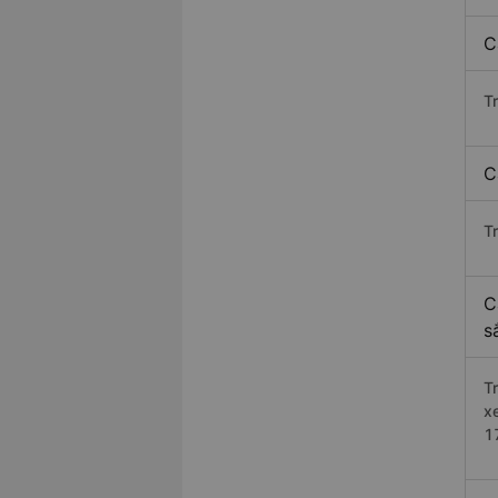
C
T
C
T
C
s
T
x
1