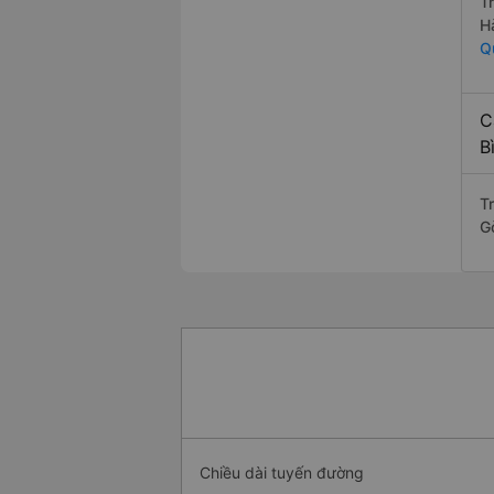
T
H
Q
C
B
T
G
Chiều dài tuyến đường