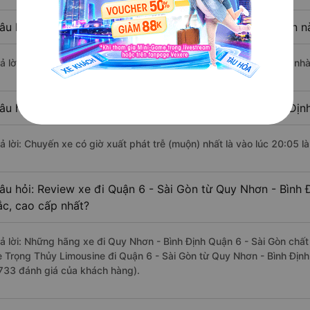
âu hỏi: Nhà xe đi Quy Nhơn - Bình Định Quận 6 - Sài Gòn 
rả lời: Chuyến xe có giờ xuất phát sớm nhất vào lúc 18:50 là của nh
âu hỏi: Nhà xe đi Quận 6 - Sài Gòn từ Quy Nhơn - Bình Định
rả lời: Chuyến xe có giờ xuất phát trễ (muộn) nhất là vào lúc 20:05 l
âu hỏi: Review xe đi Quận 6 - Sài Gòn từ Quy Nhơn - Bình Đ
ắc, cao cấp nhất?
rả lời: Những hãng xe đi Quy Nhơn - Bình Định Quận 6 - Sài Gòn chất 
e Trọng Thủy Limousine đi Quận 6 - Sài Gòn từ Quy Nhơn - Bình Định 
733 đánh giá của khách hàng).