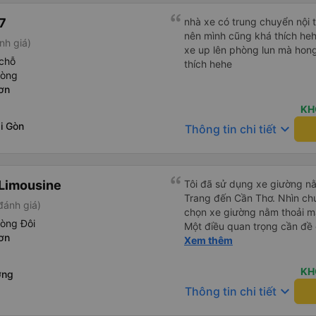
7
nhà xe có trung chuyển nội 
nên mình cũng khá thích he
nh giá)
xe up lên phòng lun mà hong
chỗ
thích hehe
hòng
ơn
KH
i Gòn
keyboard_arrow_down
Thông tin chi tiết
Limousine
Tôi đã sử dụng xe giường nằ
Trang đến Cần Thơ. Nhìn chu
đánh giá)
chọn xe giường nằm thoải má
hòng Đôi
Một điều quan trọng cần đề 
ơn
xe, điều này có thể gây khó 
Xem thêm
xuyên đêm. Tuy nhiên, khi 
chuyến đi vẫn khá thoải mái
KH
ơng
(hôm qua) rất tốt. Mặc dù x
keyboard_arrow_down
Thông tin chi tiết
nhưng công ty đã thông báo 
gặp vấn đề gì. Xe khá thoải 