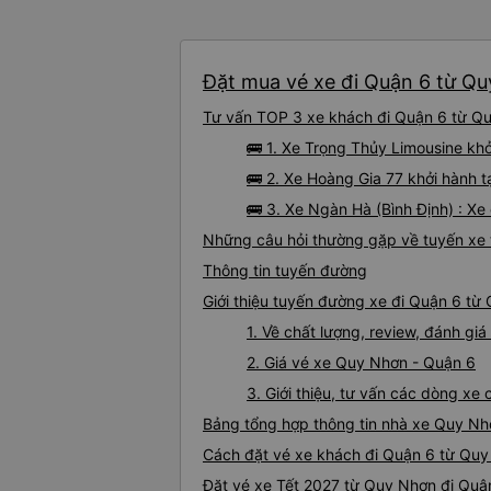
Đặt mua vé xe đi Quận 6 từ Qu
Tư vấn TOP 3 xe khách đi Quận 6 từ Quy
🚌 1. Xe Trọng Thủy Limousine kh
🚌 2. Xe Hoàng Gia 77 khởi hành 
🚌 3. Xe Ngàn Hà (Bình Định) : X
Những câu hỏi thường gặp về tuyến xe
Thông tin tuyến đường
Giới thiệu tuyến đường xe đi Quận 6 từ
1. Về chất lượng, review, đánh g
2. Giá vé xe Quy Nhơn - Quận 6
3. Giới thiệu, tư vấn các dòng x
Bảng tổng hợp thông tin nhà xe Quy Nh
Cách đặt vé xe khách đi Quận 6 từ Quy
Đặt vé xe Tết 2027 từ Quy Nhơn đi Quậ