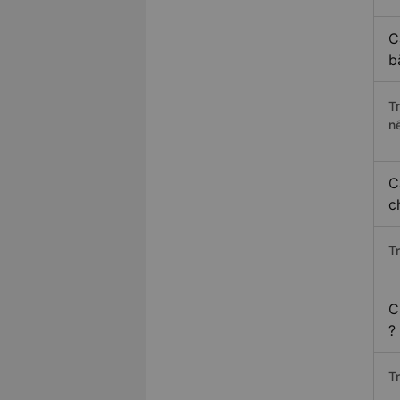
C
b
T
n
C
c
T
C
?
T