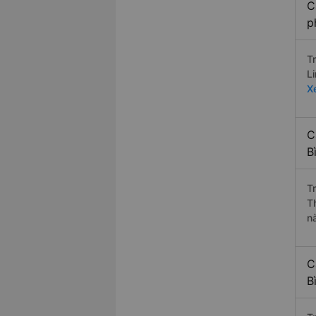
C
p
T
L
X
C
B
T
T
n
C
B