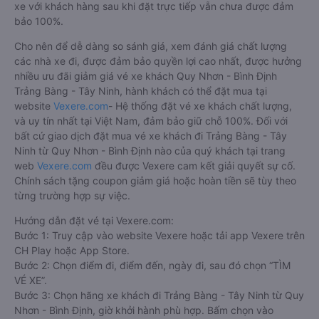
Trọng Thủy
20:05 - 20:05
314 Tây Sơn
Limousine
Hoàng Huy
15:50 - 15:50
Cách đặt vé xe khách đi Trảng Bàng - Tây Ninh từ
Quy Nhơn - Bình Định nhanh và uy tín nhất
Việc có rất nhiều nhà xe Quy Nhơn - Bình Định Trảng Bàng -
Tây Ninh giúp cho du khách có đa dạng sự lựa chọn. Đây
cũng có thể là một điều bất lợi làm cho hàng khách không biết
nên chọn nhà xe nào là phù hợp với mình. Bên cạnh đó, việc
đảm bảo giữ chỗ, có được chỗ ngồi yêu thích sau khi đặt vé
xe đi Trảng Bàng - Tây Ninh từ Quy Nhơn - Bình Định giữa nhà
xe với khách hàng sau khi đặt trực tiếp vẫn chưa được đảm
bảo 100%.
Cho nên để dễ dàng so sánh giá, xem đánh giá chất lượng
các nhà xe đi, được đảm bảo quyền lợi cao nhất, được hưởng
nhiều ưu đãi giảm giá vé xe khách Quy Nhơn - Bình Định
Trảng Bàng - Tây Ninh, hành khách có thể đặt mua tại
website
Vexere.com
- Hệ thống đặt vé xe khách chất lượng,