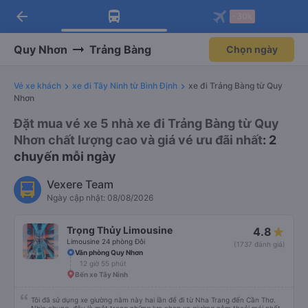
arrow_back
Tải app Vexere ngay!
Tải app Vexere
-30k
Mở app
Mở app
Nhận ưu đãi thành viên độc
-30k/ghế khi đặt vé máy bay qua
quyền
app
Quy Nhơn
Trảng Bàng
Chọn ngày
Vé xe khách
xe đi Tây Ninh từ Bình Định
xe đi Trảng Bàng từ Quy
Nhơn
Đặt mua vé xe 5 nhà xe đi Trảng Bàng từ Quy
Nhơn chất lượng cao và giá vé ưu đãi nhất
: 2
chuyến mỗi ngày
Vexere Team
Ngày cập nhật: 08/08/2026
Trọng Thủy Limousine
4.8
Limousine 24 phòng Đôi
(1737 đánh giá)
Văn phòng Quy Nhơn
12 giờ 55 phút
Bến xe Tây Ninh
Tôi đã sử dụng xe giường nằm này hai lần để đi từ Nha Trang đến Cần Thơ.