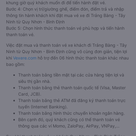
và uy tín nhất tại Việt Nam, đảm bảo giữ chỗ 100%. Đối với
bất cứ giao dịch đặt mua vé xe khách đi Trảng Bàng - Tây
Ninh từ Quy Nhơn - Bình Định nào của quý khách tại trang
web
Vexere.com
đều được Vexere cam kết giải quyết sự cố.
Chính sách tặng coupon giảm giá hoặc hoàn tiền sẽ tùy theo
từng trường hợp sự việc.
Hướng dẫn đặt vé tại Vexere.com:
Bước 1: Truy cập vào website Vexere hoặc tải app Vexere trên
CH Play hoặc App Store.
Bước 2: Chọn điểm đi, điểm đến, ngày đi, sau đó chọn “TÌM
VÉ XE”.
Bước 3: Chọn hãng xe khách đi Trảng Bàng - Tây Ninh từ Quy
Nhơn - Bình Định, giờ khởi hành phù hợp. Bấm chọn vào
khung giờ quý khách muốn đi để tiến hành đặt vé.
Bước 4: Chọn vị trí/giường ghế, điểm đón, điểm trả và nhập
thông tin hành khách khi đặt mua vé xe đi Trảng Bàng - Tây
Ninh từ Quy Nhơn - Bình Định
Bước 5: Chọn hình thức thanh toán vé phù hợp và tiến hành
thanh toán vé.
Việc đặt mua và thanh toán vé xe khách đi Trảng Bàng - Tây