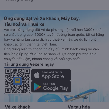
Xem hướng dẫn chi tiết, minh họa bằng hình ảnh
tại đây.
Đặt vé xe Tết 2027 từ Quy Nhơn đi
Trảng Bàng
Vé xe tết 2027 từ Quy Nhơn đi Trảng Bàng vẫn chưa được
công bố. Vexere.com sẽ sớm thông báo cho các bạn thông tin
vé xe Tết 2027 bao gồm giá vé, lịch trình, ngày giờ bán vé
của các hãng xe khách đi tuyến đường Quy Nhơn - Trảng
Bàng và Trảng Bàng - Quy Nhơn ngay khi có thông tin từ các
hãng xe.
Đặt vé máy bay giá rẻ từ Quy Nhơn đi
Trảng Bàng
Ứng dụng đặt vé Xe khách, Máy bay,
Tàu hoả và Thuê xe
Vexere - ứng dụng đặt vé đa phương tiện với hơn 3000+ nhà
xe chất lượng cao, 5000+ tuyến đường toàn quốc, tất cả hãng