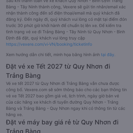
Ninh từ Quy Nhơn - Bình Định cũng vô cùng đơn giản, tiện lợi
khi
Vexere.com
hỗ trợ đến 06 hình thức thanh toán khác nhau
bao gồm:
Thanh toán bằng tiền mặt tại các cửa hàng tiện lợi và
siêu thị gần nhà.
Thanh toán bằng thẻ thanh toán quốc tế (Visa, Master
Card, JCB).
Thanh toán bằng thẻ ATM đã đăng ký thanh toán trực
tuyến (Internet Banking).
Thanh toán bằng hình thức chuyển khoản ngân hàng.
Bên cạnh đó, quý khách cũng có thể thanh toán vé
thông qua các ví Momo, ZaloPay, AirPay, VNPay,…
Sau khi thanh toán vé xe khách Quy Nhơn - Bình Định Trảng
Bàng - Tây Ninh thành công, Vexere sẽ gửi tin nhắn/email xác
nhận thành công đến số điện thoại/email mà quý khách đã
đăng ký. Đến ngày đi, quý khách vui lòng có mặt tại điểm đón
trước 30 phút giờ khởi hành để chuẩn bị lên xe. Để kiểm tra
tình trạng vé xe đi Trảng Bàng - Tây Ninh từ Quy Nhơn - Bình
Định đã đặt, quý khách vui lòng truy cập
https://vexere.com/vi-VN/booking/ticketinfo