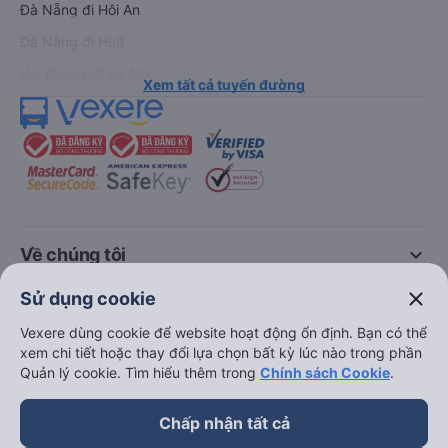
Xe đi Sapa từ Hà Nội
Vé tàu Nha Trang Đà Nẵn
Xe đi Hải Phòng từ Hà Nội
Vé tàu Đà Nẵng Huế
Xe đi Vinh từ Hà Nội
Vé tàu Hà Nội Vinh
Thuê xe
Hà Nội đi Ninh Bình
Hà Nội đi Hạ Long
Hà Nội đi Sa Pa
Hà Nội đi Tam Đảo
close
Sử dụng cookie
Đà Nẵng đi Hội An
Đà Nẵng đi Huế
Vexere dùng cookie để website hoạt động ổn định. Bạn có thể
xem chi tiết hoặc thay đổi lựa chọn bất kỳ lúc nào trong phần
Hải Phòng đi Hà Nội
Quản lý cookie. Tìm hiểu thêm trong
Chính sách Cookie
.
Xem tất cả tuyến đường
Chấp nhận tất cả