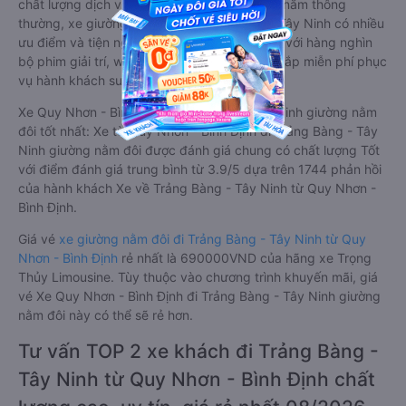
chất lượng dịch vụ vận tải. So với xe giường nằm thông
thường, xe giường nằm đôi đi Trảng Bàng - Tây Ninh có nhiều
ưu điểm và tiện nghi vượt trội. Màn hình LCD với hàng nghìn
bộ phim giải trí, wifi, và nước uống và chăn đắp miễn phí phục
vụ hành khách suốt hành trình.
Xe Quy Nhơn - Bình Định Trảng Bàng - Tây Ninh giường nằm
đôi tốt nhất: Xe từ Quy Nhơn - Bình Định đi Trảng Bàng - Tây
Ninh giường nằm đôi được đánh giá chung có chất lượng Tốt
với điểm đánh giá trung bình từ 3.9/5 dựa trên 1744 phản hồi
của hành khách Xe về Trảng Bàng - Tây Ninh từ Quy Nhơn -
Bình Định.
Giá vé
xe giường nằm đôi đi Trảng Bàng - Tây Ninh từ Quy
Nhơn - Bình Định
rẻ nhất là 690000VND của hãng xe Trọng
Thủy Limousine. Tùy thuộc vào chương trình khuyến mãi, giá
vé Xe Quy Nhơn - Bình Định đi Trảng Bàng - Tây Ninh giường
nằm đôi này có thể sẽ rẻ hơn.
Tư vấn TOP 2 xe khách đi Trảng Bàng -
Tây Ninh từ Quy Nhơn - Bình Định chất