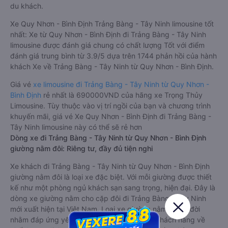
du khách.
Xe Quy Nhơn - Bình Định Trảng Bàng - Tây Ninh limousine tốt
nhất: Xe từ Quy Nhơn - Bình Định đi Trảng Bàng - Tây Ninh
limousine được đánh giá chung có chất lượng Tốt với điểm
đánh giá trung bình từ 3.9/5 dựa trên 1744 phản hồi của hành
khách Xe về Trảng Bàng - Tây Ninh từ Quy Nhơn - Bình Định.
Giá vé
xe limousine đi Trảng Bàng - Tây Ninh từ Quy Nhơn -
Bình Định
rẻ nhất là 690000VND của hãng xe Trọng Thủy
Limousine. Tùy thuộc vào vị trí ngồi của bạn và chương trình
khuyến mãi, giá vé Xe Quy Nhơn - Bình Định đi Trảng Bàng -
Tây Ninh limousine này có thể sẽ rẻ hơn
Dòng xe đi Trảng Bàng - Tây Ninh từ Quy Nhơn - Bình Định
giường nằm đôi: Riêng tư, đầy đủ tiện nghi
Xe khách đi Trảng Bàng - Tây Ninh từ Quy Nhơn - Bình Định
giường nằm đôi là loại xe đặc biệt. Với mỗi giường được thiết
kế như một phòng ngủ khách sạn sang trọng, hiện đại. Đây là
dòng xe giường nằm cho cặp đôi đi Trảng Bàng - Tây Ninh
mới xuất hiện tại Việt Nam. Loại xe giường nằm đôi ra đời
nhằm đáp ứng yêu cầu ngày càng cao của khách hàng về