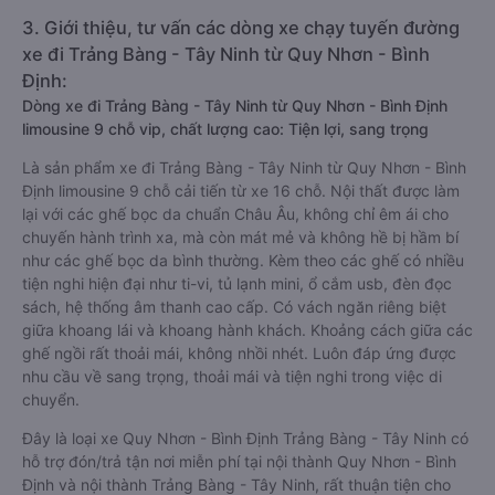
3. Giới thiệu, tư vấn các dòng xe chạy tuyến đường
xe đi Trảng Bàng - Tây Ninh từ Quy Nhơn - Bình
Định:
Dòng xe đi Trảng Bàng - Tây Ninh từ Quy Nhơn - Bình Định
limousine 9 chỗ vip, chất lượng cao: Tiện lợi, sang trọng
Là sản phẩm xe đi Trảng Bàng - Tây Ninh từ Quy Nhơn - Bình
Định limousine 9 chỗ cải tiến từ xe 16 chỗ. Nội thất được làm
lại với các ghế bọc da chuẩn Châu Âu, không chỉ êm ái cho
chuyến hành trình xa, mà còn mát mẻ và không hề bị hầm bí
như các ghế bọc da bình thường. Kèm theo các ghế có nhiều
tiện nghi hiện đại như ti-vi, tủ lạnh mini, ổ cắm usb, đèn đọc
sách, hệ thống âm thanh cao cấp. Có vách ngăn riêng biệt
giữa khoang lái và khoang hành khách. Khoảng cách giữa các
ghế ngồi rất thoải mái, không nhồi nhét. Luôn đáp ứng được
nhu cầu về sang trọng, thoải mái và tiện nghi trong việc di
chuyển.
Đây là loại xe Quy Nhơn - Bình Định Trảng Bàng - Tây Ninh có
hỗ trợ đón/trả tận nơi miễn phí tại nội thành Quy Nhơn - Bình
Định và nội thành Trảng Bàng - Tây Ninh, rất thuận tiện cho