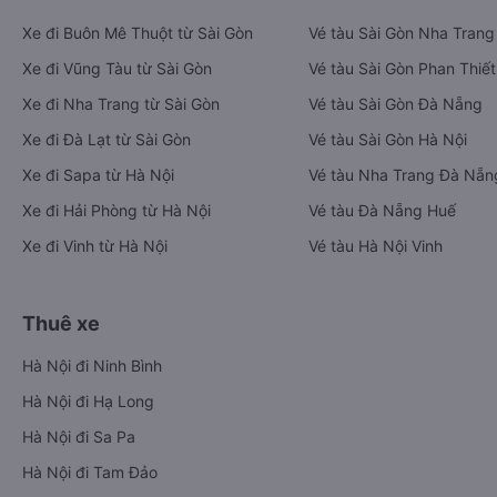
bay và hãng tàu cùng dịch vụ thuê xe máy, xe du lịch phủ
khắp các tỉnh thành tại Việt Nam.
Ứng dụng hiển thị thông tin đầy đủ, minh bạch cùng vô vàn
tiện ích giúp người dùng so sánh và lựa chọn phương án di
chuyển tiết kiệm, nhanh chóng và phù hợp nhất.
Tải ứng dụng Vexere ngay
Vé xe khách
Vé tàu hỏa
Xe đi Buôn Mê Thuột từ Sài Gòn
Vé tàu Sài Gòn Nha Trang
Xe đi Vũng Tàu từ Sài Gòn
Vé tàu Sài Gòn Phan Thiết
Xe đi Nha Trang từ Sài Gòn
Vé tàu Sài Gòn Đà Nẵng
Xe đi Đà Lạt từ Sài Gòn
Vé tàu Sài Gòn Hà Nội