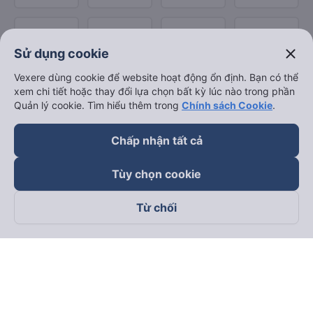
close
Sử dụng cookie
Vexere dùng cookie để website hoạt động ổn định. Bạn có thể
xem chi tiết hoặc thay đổi lựa chọn bất kỳ lúc nào trong phần
Quản lý cookie. Tìm hiểu thêm trong
Chính sách Cookie
.
Chấp nhận tất cả
Tùy chọn cookie
Từ chối
Theo dõi chúng tôi trên
Facebook
Tiktok
Youtube
Công ty TNHH Thương Mại Dịch Vụ Vexere