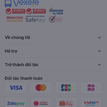
keyboard_arrow_down
Về chúng tôi
keyboard_arrow_down
Hỗ trợ
keyboard_arrow_down
Trở thành đối tác
Đối tác thanh toán