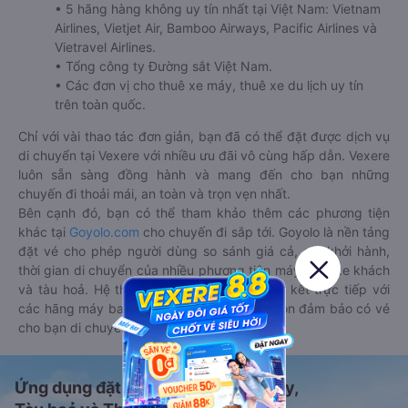
• 5 hãng hàng không uy tín nhất tại Việt Nam: Vietnam
Airlines, Vietjet Air, Bamboo Airways, Pacific Airlines và
Vietravel Airlines.
• Tổng công ty Đường sắt Việt Nam.
• Các đơn vị cho thuê xe máy, thuê xe du lịch uy tín
trên toàn quốc.
Chỉ với vài thao tác đơn giản, bạn đã có thể đặt được dịch vụ
di chuyển tại Vexere với nhiều ưu đãi vô cùng hấp dẫn. Vexere
luôn sẵn sàng đồng hành và mang đến cho bạn những
chuyến đi thoải mái, an toàn và trọn vẹn nhất.
Bên cạnh đó, bạn có thể tham khảo thêm các phương tiện
khác tại
Goyolo.com
cho chuyến đi sắp tới. Goyolo là nền tảng
đặt vé cho phép người dùng so sánh giá cả, giờ khởi hành,
thời gian di chuyển của nhiều phương tiện máy bay, xe khách
và tàu hoả. Hệ thống của Goyolo được liên kết trực tiếp với
các hãng máy bay, xe khách và tàu hoả, luôn đảm bảo có vé
cho bạn di chuyển.
Ứng dụng đặt vé Xe khách, Máy bay,