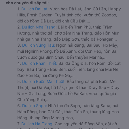
cho chuyến đi sắp tới:
1.
Du lịch Đà Lạt:
Vườn hoa Đà Lạt, làng Cù Lần, Happy
Hills, Fresh Garden, Tuyệt tình cốc, vườn thú Zoodoo,
đồi cỏ hồng Đà Lạt, đồi chè Cầu Đất,...
2.
Du lịch Nha Trang:
Bãi biển Trần Phú, tháp Trầm
Hương, nhà thờ đá, chợ đêm Nha Trang, đảo Hòn Mun,
nhà ga Nha Trang, đảo Điệp Sơn, thác bà Ponagar,...
3.
Du lịch Vũng Tàu:
Ngọn hải đăng, Bãi Sau, Hồ Mây,
mũi Nghinh Phong, hồ Đá Xanh, đồi Con Heo, hòn Bà,
vườn quốc gia Bình Châu, bến thuyền Marina,...
4.
Du lịch Phan Thiết:
Bãi đá Ông Địa, hòn Rơm, đồi cát
bay, Bàu Trắng - Bàu Sen, suối Tiên, làng chài Mũi Né,
đảo Hòn Bà, hải đăng Kê Gà,...
5.
Du lịch Buôn Ma Thuột:
Bảo tàng cà phê Buôn Mê
Thuột, núi Đá Voi, hồ Lắk, cụm 3 thác Dray Sap – Dray
Nur – Gia Long, Buôn Đôn, hồ Ea Kao, vườn quốc gia
Chư Yang Shin,...
6.
Du lịch Sapa:
Nhà thờ đá Sapa, bảo tàng Sapa, núi
Hàm Rồng, bản Cát Cát, thác Tiên Sa, thung lũng Hoa
Hồng, thung lũng Mường Hoa,...
7.
Du lịch Hà Giang:
Cao nguyên đá Đồng Văn, cột cờ