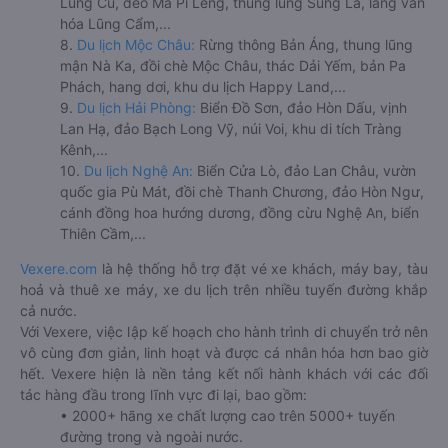
Lũng Cú, đèo Mã Pí Lèng, thung lũng Sủng Là, làng văn
hóa Lũng Cẩm,...
8.
Du lịch Mộc Châu:
Rừng thông Bản Áng, thung lũng
mận Nà Ka, đồi chè Mộc Châu, thác Dải Yếm, bản Pa
Phách, hang dơi, khu du lịch Happy Land,...
9.
Du lịch Hải Phòng:
Biển Đồ Sơn, đảo Hòn Dấu, vịnh
Lan Hạ, đảo Bạch Long Vỹ, núi Voi, khu di tích Tràng
Kênh,...
10.
Du lịch Nghệ An:
Biển Cửa Lò, đảo Lan Châu, vườn
quốc gia Pù Mát, đồi chè Thanh Chương, đảo Hòn Ngư,
cánh đồng hoa hướng dương, đồng cừu Nghệ An, biển
Thiên Cầm,...
Vexere.com
là hệ thống hỗ trợ đặt vé xe khách, máy bay, tàu
hoả và thuê xe máy, xe du lịch trên nhiều tuyến đường khắp
cả nước.
Với Vexere, việc lập kế hoạch cho hành trình di chuyển trở nên
vô cùng đơn giản, linh hoạt và được cá nhân hóa hơn bao giờ
hết. Vexere hiện là nền tảng kết nối hành khách với các đối
tác hàng đầu trong lĩnh vực đi lại, bao gồm:
• 2000+ hãng xe chất lượng cao trên 5000+ tuyến
đường trong và ngoài nước.