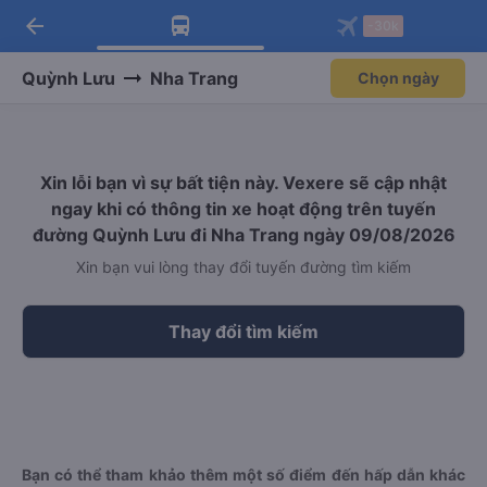
arrow_back
Tải app Vexere ngay!
Tải app Vexere
-30k
Mở app
Mở app
Nhận ưu đãi thành viên độc
-30k/ghế khi đặt vé máy bay qua
quyền
app
Quỳnh Lưu
Nha Trang
Chọn ngày
Xin lỗi bạn vì sự bất tiện này. Vexere sẽ cập nhật
ngay khi có thông tin xe hoạt động trên tuyến
đường Quỳnh Lưu đi Nha Trang ngày 09/08/2026
Xin bạn vui lòng thay đổi tuyến đường tìm kiếm
Thay đổi tìm kiếm
Bạn có thể tham khảo thêm một số điểm đến hấp dẫn khác