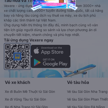
Tàu hoả và Thuê xe
Vexere - ứng dụng đặt vé đa phương tiện với hơn 3000+ nhà
xe chất lượng cao, 5000+ tuyến đường toàn quốc, tất cả hãng
bay và hãng tàu cùng dịch vụ thuê xe máy, xe du lịch phủ
khắp các tỉnh thành tại Việt Nam.
Ứng dụng hiển thị thông tin đầy đủ, minh bạch cùng vô vàn
tiện ích giúp người dùng so sánh và lựa chọn phương án di
chuyển tiết kiệm, nhanh chóng và phù hợp nhất.
Tải ứng dụng Vexere ngay
Vé xe khách
Vé tàu hỏa
Xe đi Buôn Mê Thuột từ Sài Gòn
Vé tàu Sài Gòn Nha Trang
Xe đi Vũng Tàu từ Sài Gòn
Vé tàu Sài Gòn Phan Thiết
Xe đi Nha Trang từ Sài Gòn
Vé tàu Sài Gòn Đà Nẵng