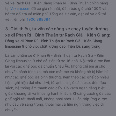
vé xe Rạch Giá - Kiên Giang Phan Rí - Bình Thuận chính hãng
tại
Vexere.com
để có giá rẻ nhất, đảm bảo giữ chỗ 100% và
hỗ trợ đổi trả vé miễn phí. Tổng đài tư vấn, đặt vé và đổi trả
vé miễn phí:
1900 888684
.
3. Giới thiệu, tư vấn các dòng xe chạy tuyến đường
xe đi Phan Rí - Bình Thuận từ Rạch Giá - Kiên Giang:
Dòng xe đi Phan Rí - Bình Thuận từ Rạch Giá - Kiên Giang
limousine 9 chỗ vip, chất lượng cao: Tiện lợi, sang trọng
Là sản phẩm xe đi Phan Rí - Bình Thuận từ Rạch Giá - Kiên
Giang limousine 9 chỗ cải tiến từ xe 16 chỗ. Nội thất được làm
lại với các ghế bọc da chuẩn Châu Âu, không chỉ êm ái cho
chuyến hành trình xa, mà còn mát mẻ và không hề bị hầm bí
như các ghế bọc da bình thường. Kèm theo các ghế có nhiều
tiện nghi hiện đại như ti-vi, tủ lạnh mini, ổ cắm usb, đèn đọc
sách, hệ thống âm thanh cao cấp. Có vách ngăn riêng biệt
giữa khoang lái và khoang hành khách. Khoảng cách giữa các
ghế ngồi rất thoải mái, không nhồi nhét. Luôn đáp ứng được
nhu cầu về sang trọng, thoải mái và tiện nghi trong việc di
chuyển.