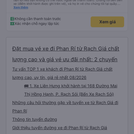
tiện lợi nếu bạn không có thẻ nước ngoài để thanh toán). Chúng tôi đến bến
xe (điểm khởi hành được ghi trên vé), và họ in vé cho chúng tôi tại quầy.
Chúng tôi cũng quyết định mua vé chiều về trực tiếp tại quầy, vì giá vé trên
Xem thêm
ứng dụng cũng giống nhau. Đầu tiên, chúng tôi đi xe buýt nhỏ đến điểm hẹn,
sau đó chuyển sang xe giường nằm. Tôi khuyên bạn nên mang theo áo len
ấm hoặc áo khoác mỏng, vì thỉnh thoảng trời khá lạnh, và chăn mền thì hơi
Không cần thanh toán trước
Xem giá
cũ, nhưng vẫn có sẵn. Cổng USB để sạc điện thoại hoạt động tốt, và có giấy
Xác nhận chỗ ngay lập tức
vệ sinh. Mọi thứ khá sạch sẽ. Chúng tôi trở về từ Đà Nẵng (bến xe Đà Nẵng,
Nhà ga B2, Lối ra 8) trên một loại xe buýt khác với ba hàng ghế ngả. Xe ít
rộng rãi hơn, nhưng vẫn khá thoải mái và tốt hơn nhiều so với một chuyến đi
8-10 tiếng ngồi một chỗ. Chúng tôi cũng dừng lại gần Nha Trang và sau đó
được đưa đến ga bằng xe buýt nhỏ. Họ cũng vận chuyển hàng hóa trong
suốt chuyến đi, và có thể sẽ có những điểm dừng chân. Tôi khuyên bạn nên
chọn công ty này và đặt chỗ ngồi VIP.
Đặt mua vé xe đi Phan Rí từ Rạch Giá chất
lượng cao và giá vé ưu đãi nhất: 2 chuyến
Tư vấn TOP 1 xe khách đi Phan Rí từ Rạch Giá chất
lượng cao, uy tín, giá rẻ nhất 08/2026
🚌 1. Xe Liên Hưng khởi hành tại 168 Đường Mai
Thị Hồng Hạnh, P. Rạch Sỏi (Bến Xe Rạch Sỏi)
Những câu hỏi thường gặp về tuyến xe từ Rạch Giá đi
Phan Rí
Thông tin tuyến đường
Giới thiệu tuyến đường xe đi Phan Rí từ Rạch Giá