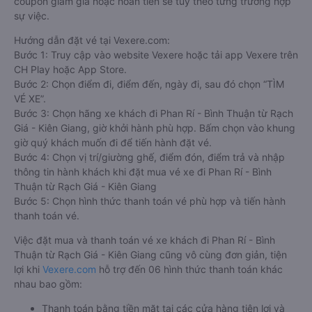
coupon giảm giá hoặc hoàn tiền sẽ tùy theo từng trường hợp
sự việc.
Hướng dẫn đặt vé tại Vexere.com:
Bước 1: Truy cập vào website Vexere hoặc tải app Vexere trên
CH Play hoặc App Store.
Bước 2: Chọn điểm đi, điểm đến, ngày đi, sau đó chọn “TÌM
VÉ XE”.
Bước 3: Chọn hãng xe khách đi Phan Rí - Bình Thuận từ Rạch
Giá - Kiên Giang, giờ khởi hành phù hợp. Bấm chọn vào khung
giờ quý khách muốn đi để tiến hành đặt vé.
Bước 4: Chọn vị trí/giường ghế, điểm đón, điểm trả và nhập
thông tin hành khách khi đặt mua vé xe đi Phan Rí - Bình
Thuận từ Rạch Giá - Kiên Giang
Bước 5: Chọn hình thức thanh toán vé phù hợp và tiến hành
thanh toán vé.
Việc đặt mua và thanh toán vé xe khách đi Phan Rí - Bình
Thuận từ Rạch Giá - Kiên Giang cũng vô cùng đơn giản, tiện
lợi khi
Vexere.com
hỗ trợ đến 06 hình thức thanh toán khác
nhau bao gồm:
Thanh toán bằng tiền mặt tại các cửa hàng tiện lợi và