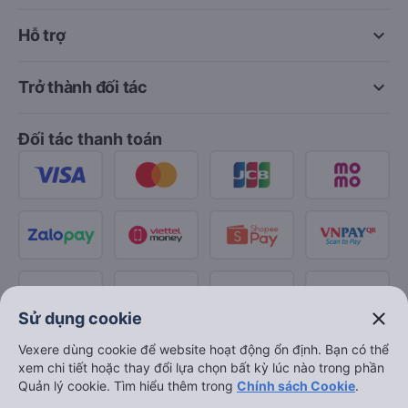
keyboard_arrow_down
Hỗ trợ
keyboard_arrow_down
Trở thành đối tác
Đối tác thanh toán
close
Sử dụng cookie
Vexere dùng cookie để website hoạt động ổn định. Bạn có thể
xem chi tiết hoặc thay đổi lựa chọn bất kỳ lúc nào trong phần
Quản lý cookie. Tìm hiểu thêm trong
Chính sách Cookie
.