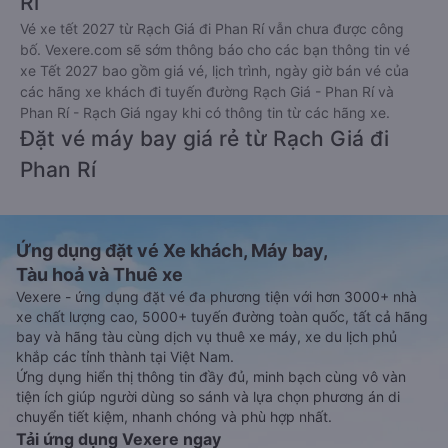
Rí
Vé xe tết 2027 từ Rạch Giá đi Phan Rí vẫn chưa được công
bố. Vexere.com sẽ sớm thông báo cho các bạn thông tin vé
xe Tết 2027 bao gồm giá vé, lịch trình, ngày giờ bán vé của
các hãng xe khách đi tuyến đường Rạch Giá - Phan Rí và
Phan Rí - Rạch Giá ngay khi có thông tin từ các hãng xe.
Đặt vé máy bay giá rẻ từ Rạch Giá đi
Phan Rí
Ứng dụng đặt vé Xe khách, Máy bay,
Tàu hoả và Thuê xe
Vexere - ứng dụng đặt vé đa phương tiện với hơn 3000+ nhà
xe chất lượng cao, 5000+ tuyến đường toàn quốc, tất cả hãng
bay và hãng tàu cùng dịch vụ thuê xe máy, xe du lịch phủ
khắp các tỉnh thành tại Việt Nam.
Ứng dụng hiển thị thông tin đầy đủ, minh bạch cùng vô vàn
tiện ích giúp người dùng so sánh và lựa chọn phương án di
chuyển tiết kiệm, nhanh chóng và phù hợp nhất.
Tải ứng dụng Vexere ngay