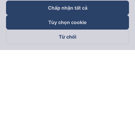
Chấp nhận tất cả
Tùy chọn cookie
Từ chối
Theo dõi chúng tôi trên
Facebook
Tiktok
Youtube
Công ty TNHH Thương Mại Dịch Vụ Vexere
Địa chỉ đăng ký kinh doanh: 8C Chữ Đồng Tử, Phường Tân
Sơn Nhất, TP. Hồ Chí Minh, Việt Nam
Địa chỉ
:
Lầu 2, toà nhà H3 Circo Hoàng Diệu, 384 Hoàng Diệu,
Phường Khánh Hội, TP Hồ Chí Minh, Việt Nam
Tầng 3, toà nhà 101 Láng Hạ, 101 Láng Hạ, Phường Láng, TP.
Hà Nội, Việt Nam
Giấy chứng nhận ĐKKD số 0315133726 do Sở KH và ĐT TP.
Hồ Chí Minh cấp lần đầu ngày 27/6/2018
Bản quyền © 2025 thuộc về Vexere.com