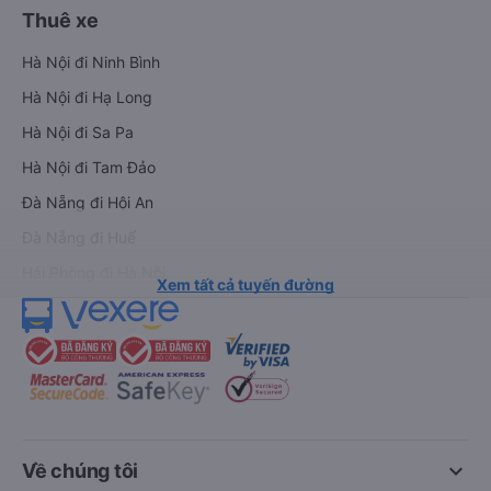
Thuê xe
Hà Nội đi Ninh Bình
Hà Nội đi Hạ Long
Hà Nội đi Sa Pa
Hà Nội đi Tam Đảo
Đà Nẵng đi Hội An
Đà Nẵng đi Huế
Hải Phòng đi Hà Nội
Xem tất cả tuyến đường
keyboard_arrow_down
Về chúng tôi