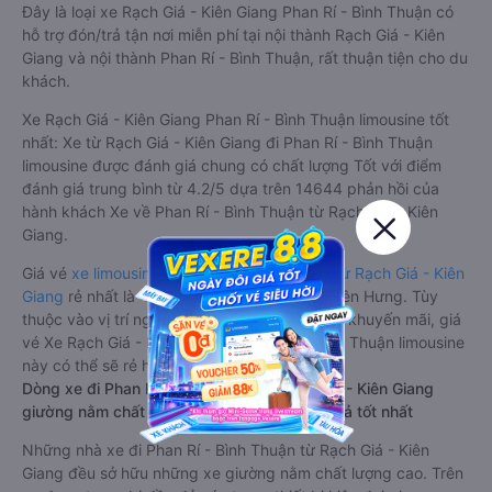
Đây là loại xe Rạch Giá - Kiên Giang Phan Rí - Bình Thuận có
hỗ trợ đón/trả tận nơi miễn phí tại nội thành Rạch Giá - Kiên
Giang và nội thành Phan Rí - Bình Thuận, rất thuận tiện cho du
khách.
Xe Rạch Giá - Kiên Giang Phan Rí - Bình Thuận limousine tốt
nhất: Xe từ Rạch Giá - Kiên Giang đi Phan Rí - Bình Thuận
limousine được đánh giá chung có chất lượng Tốt với điểm
đánh giá trung bình từ 4.2/5 dựa trên 14644 phản hồi của
hành khách Xe về Phan Rí - Bình Thuận từ Rạch Giá - Kiên
Giang.
Giá vé
xe limousine đi Phan Rí - Bình Thuận từ Rạch Giá - Kiên
Giang
rẻ nhất là 480000VND của hãng xe Liên Hưng. Tùy
thuộc vào vị trí ngồi của bạn và chương trình khuyến mãi, giá
vé Xe Rạch Giá - Kiên Giang đi Phan Rí - Bình Thuận limousine
này có thể sẽ rẻ hơn
Dòng xe đi Phan Rí - Bình Thuận từ Rạch Giá - Kiên Giang
giường nằm chất lượng cao: Thoải mái, giá cả tốt nhất
Những nhà xe đi Phan Rí - Bình Thuận từ Rạch Giá - Kiên
Giang đều sở hữu những xe giường nằm chất lượng cao. Trên