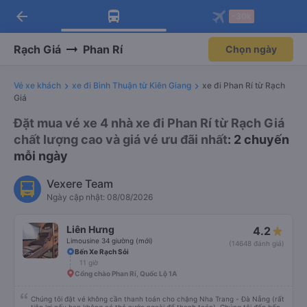
arrow_back
Tải app Vexere ngay!
Tải app Vexere
-30k
Mở app
Mở app
Nhận ưu đãi thành viên độc
-30k/ghế khi đặt vé máy bay qua
quyền
app
Rạch Giá
Phan Rí
Chọn ngày
Vé xe khách
xe đi Bình Thuận từ Kiên Giang
xe đi Phan Rí từ Rạch
Giá
Đặt mua vé xe 4 nhà xe đi Phan Rí từ Rạch Giá
chất lượng cao và giá vé ưu đãi nhất
: 2 chuyến
mỗi ngày
Vexere Team
Ngày cập nhật: 08/08/2026
Liên Hưng
4.2
Limousine 34 giường (mới)
(14648 đánh giá)
Bến Xe Rạch Sỏi
11 giờ
Cổng chào Phan Rí, Quốc Lộ 1A
Chúng tôi đặt vé không cần thanh toán cho chặng Nha Trang - Đà Nẵng (rất