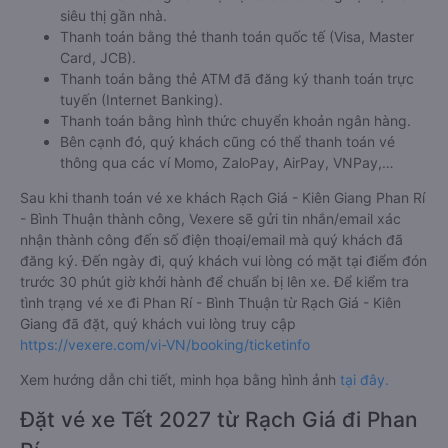
siêu thị gần nhà.
Thanh toán bằng thẻ thanh toán quốc tế (Visa, Master
Card, JCB).
Thanh toán bằng thẻ ATM đã đăng ký thanh toán trực
tuyến (Internet Banking).
Thanh toán bằng hình thức chuyển khoản ngân hàng.
Bên cạnh đó, quý khách cũng có thể thanh toán vé
thông qua các ví Momo, ZaloPay, AirPay, VNPay,…
Sau khi thanh toán vé xe khách Rạch Giá - Kiên Giang Phan Rí
- Bình Thuận thành công, Vexere sẽ gửi tin nhắn/email xác
nhận thành công đến số điện thoại/email mà quý khách đã
đăng ký. Đến ngày đi, quý khách vui lòng có mặt tại điểm đón
trước 30 phút giờ khởi hành để chuẩn bị lên xe. Để kiểm tra
tình trạng vé xe đi Phan Rí - Bình Thuận từ Rạch Giá - Kiên
Giang đã đặt, quý khách vui lòng truy cập
https://vexere.com/vi-VN/booking/ticketinfo
Xem hướng dẫn chi tiết, minh họa bằng hình ảnh
tại đây.
Đặt vé xe Tết 2027 từ Rạch Giá đi Phan