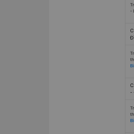
T
-
C
Đ
T
t
B
C
-
T
t
B