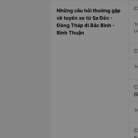
C
Những câu hỏi thường gặp
về tuyến xe từ Sa Đéc -
T
Đồng Tháp đi Bắc Bình -
L
Bình Thuận
C
T
C
B
Tr
C
b