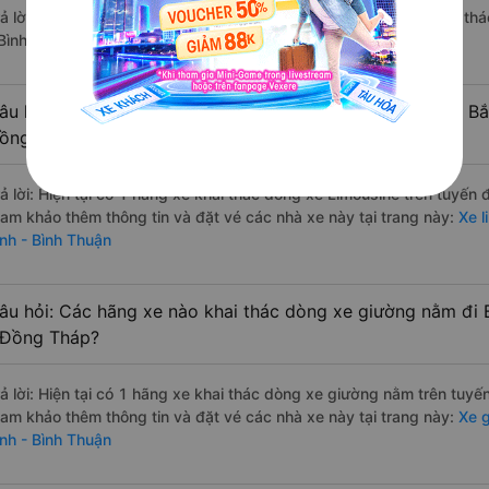
rả lời: Hiện tại chưa có nhà xe nào có loại xe giường nằm đôi khai t
 Bình Thuận.
âu hỏi: Các hãng xe nào khai thác dòng xe Limousine đi Bắ
ồng Tháp?
rả lời: Hiện tại có 1 hãng xe khai thác dòng xe Limousine trên tuyến
ham khảo thêm thông tin và đặt vé các nhà xe này tại trang này:
Xe l
ình - Bình Thuận
âu hỏi: Các hãng xe nào khai thác dòng xe giường nằm đi 
 Đồng Tháp?
rả lời: Hiện tại có 1 hãng xe khai thác dòng xe giường nằm trên tuy
ham khảo thêm thông tin và đặt vé các nhà xe này tại trang này:
Xe g
ình - Bình Thuận