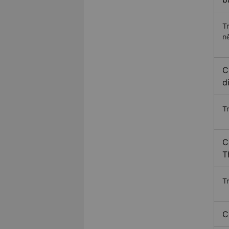
T
n
C
d
T
C
T
T
C