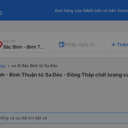
Đơn hàng của tôi
Mở bán vé trên Vexe
fo
Nơi đến
add
Nhập ngày đi
Thêm
xe đi Bắc Bình từ Sa Đéc
háp
nh - Bình Thuận từ Sa Đéc - Đồng Tháp chất lượng ca
rống và ưu đãi khi đặt vé