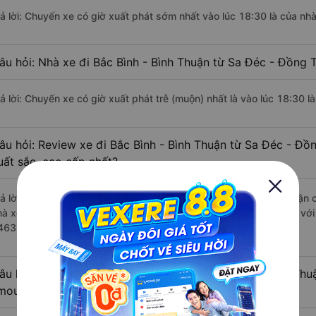
rả lời: Chuyến xe có giờ xuất phát sớm nhất vào lúc 18:30 là của nh
âu hỏi: Nhà xe đi Bắc Bình - Bình Thuận từ Sa Đéc - Đồng 
rả lời: Chuyến xe có giờ xuất phát trễ (muộn) nhất là vào lúc 18:30 l
âu hỏi: Review xe đi Bắc Bình - Bình Thuận từ Sa Đéc - Đồ
uất sắc, cao cấp nhất?
rả lời: Những hãng xe đi Sa Đéc - Đồng Tháp Bắc Bình - Bình Thuận c
hà xe Liên Hưng đi Bắc Bình - Bình Thuận từ Sa Đéc - Đồng Tháp với
4636 đánh giá của khách hàng).
âu hỏi: Có loại xe Sa Đéc - Đồng Tháp Bắc Bình - Bình Thu
imousine phòng đôi không?