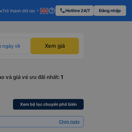
help_outline
phone
Hotline 24/7
Đăng nhập
re
Trở thành đối tác
arrow_drop_down
Xem giá
 ngày về
o và giá vé ưu đãi nhất
: 1
Xem bộ lọc chuyến phổ biến
Chọn ngày