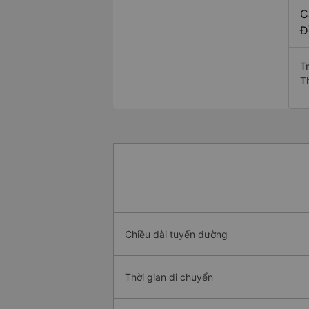
C
Đ
T
T
Chiều dài tuyến đường
Thời gian di chuyển