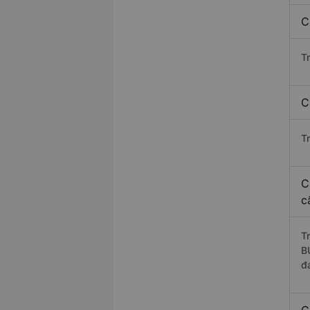
C
T
C
T
C
c
T
B
đ