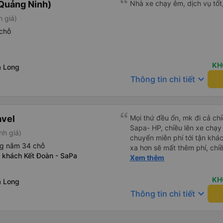
Quảng Ninh)
Nhà xe chạy êm, dịch vụ tốt,
Tôi hy vọng ứng dụng và công
h giá)
mang đến nhiều tiện ích hơn
có app Vexere mà mình được
chỗ
tô của HK Buslines khá ổn. 
cabin riêng, nhân viên phục
của Vexere làm việc hiệu qu
KH
ạ Long
hàng. Điểm trừ: -0,5 sao thờ
keyboard_arrow_down
quá nhanh, chọn dễ dàng bư
Thông tin chi tiết
sửa, dẫn đến nguy cơ bị mất
hàng, chỉ tại văn phòng đại d
Điểm cộng: Xe xuất bến và 
avel
ký. Nhân viên chuyên nghiệp
Mọi thứ đều ổn, mk đi cả ch
sao cho cả app Vexere và H
Sapa- HP, chiều lên xe chạy
nh giá)
triển để mang lại trải nghiệm
chuyển miễn phí tới tận khác
ng nằm 34 chỗ
xa hơn sẽ mất thêm phí, chi
 khách Kết Đoàn - SaPa
phải tự ra điểm đón tại 599 
Xem thêm
nhah hơn, 4h mk đã về tới b
KH
ạ Long
keyboard_arrow_down
Thông tin chi tiết