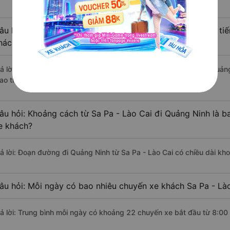
âu hỏi: Từ Sa Pa - Lào Cai đi Quảng Ninh mất bao nhiêu ti
hách?
rả lời: Thời gian di chuyển bằng xe khách từ Sa Pa - Lào Cai đi Quả
ao thông thuận lợi.
âu hỏi: Khoảng cách từ Sa Pa - Lào Cai đi Quảng Ninh là 
e khách?
rả lời: Đoạn đường đi Quảng Ninh từ Sa Pa - Lào Cai có chiều dài k
âu hỏi: Mỗi ngày có bao nhiêu chuyến xe khách Sa Pa - Là
rả lời: Trung bình mỗi ngày có khoảng 22 chuyến xe bắt đầu từ 8:00