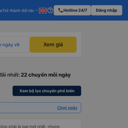
help_outline
phone
Hotline 24/7
Đăng nhập
re
Trở thành đối tác
arrow_drop_down
Xem giá
 ngày về
đãi nhất
: 22 chuyến mỗi ngày
Xem bộ lọc chuyến phổ biến
Chọn ngày
hông phải là loại mới nhất, nhưng