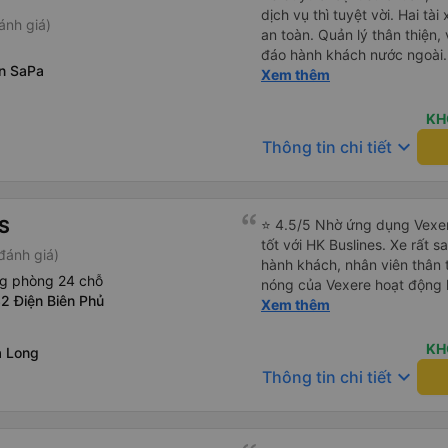
dịch vụ thì tuyệt vời. Hai tà
ánh giá)
an toàn. Quản lý thân thiện
đáo hành khách nước ngoài.
n SaPa
USB, và dừng thường xuyên 
Xem thêm
vào nhà vệ sinh là 3.000 VND
chọn. Bạn chỉ cần đợi bên t
KH
bị chậm trễ, hành trình mất k
keyboard_arrow_down
Thông tin chi tiết
giá vé 480.000 VND.
S
⭐ 4.5/5 Nhờ ứng dụng Vexer
tốt với HK Buslines. Xe rất s
đánh giá)
hành khách, nhân viên thân 
ng phòng 24 chỗ
nóng của Vexere hoạt động h
2 Điện Biên Phủ
với khách hàng. Nhược điểm: 
Xem thêm
trên ứng dụng quá nhanh, d
quay lại, điều này có thể dẫ
KH
ạ Long
vì điểm trả khách chỉ ở văn 
keyboard_arrow_down
Thông tin chi tiết
không phải ở nhà tôi :) Ưu đ
đúng giờ. Điểm đón khách ch
ký. Nhân viên chuyên nghiệp
đánh giá 4.5 sao cho cả ứng