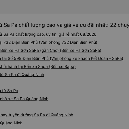
 Sa Pa chất lượng cao và giá vé ưu đãi nhất: 22 chu
 Sa Pa chất lượng cao, uy tín, giá rẻ nhất 08/2026
ại 732 Điện Biên Phủ (Văn phòng 732 Điện Biên Phủ)
i Bến xe Hà Sơn SaPa (gần Chợ) (Bến xe Hà Sơn SaPa)
nh tại Số 599 Điện Biên Phủ (Văn phòng xe khách Kết Đoàn - SaPa)
khởi hành tại Bến xe Sapa (Bến xe Sapa)
từ Sa Pa đi Quảng Ninh
h từ Sa Pa
á nhà xe Sa Pa Quảng Ninh
e chạy tuyến đường Sa Pa đi Quảng Ninh
- Quảng Ninh