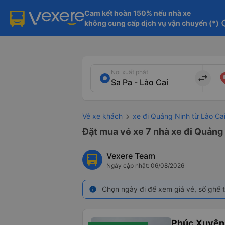
Cam kết hoàn 150% nếu nhà xe

không cung cấp dịch vụ vận chuyển (*)
in
Nơi xuất phát
import_export
Vé xe khách
xe đi Quảng Ninh từ Lào Ca
Đặt mua vé xe 7 nhà xe đi Quảng 
Vexere Team
Ngày cập nhật: 06/08/2026
Chọn ngày đi để xem giá vé, số ghế t
info
Phúc Xuyên