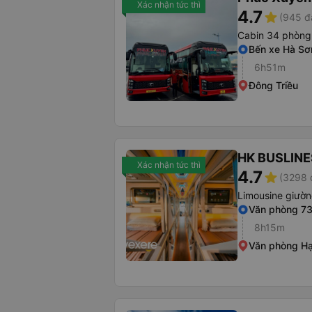
Xác nhận tức thì
4.7
star
(945 đ
Cabin 34 phòng
Bến xe Hà Sơ
6h51m
Đông Triều
HK BUSLINE
Xác nhận tức thì
4.7
star
(3298 
Limousine giườ
Văn phòng 73
8h15m
Văn phòng H