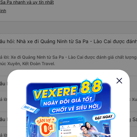
Sa Pa nhanh và uy tín nhất
inh
âu hỏi: Nhà xe đi Quảng Ninh từ Sa Pa - Lào Cai được đánh
rả lời: Xe đi Quảng Ninh từ Sa Pa - Lào Cai được đánh giá chất lượn
húc Xuyên, Kết Đoàn Travel.
âu hỏi: Xe nào đi Quảng Ninh có giá rẻ nhất?
rả lời: Vé xe rẻ nhất có mức giá là 440.000 đồng của nhà xe Phúc X
âu hỏi: Có bao nhiêu nhà xe đang khai thác tuyến đường Sa
ả lời: Hiện tại có 4 nhà xe khai thác tuyến đường.