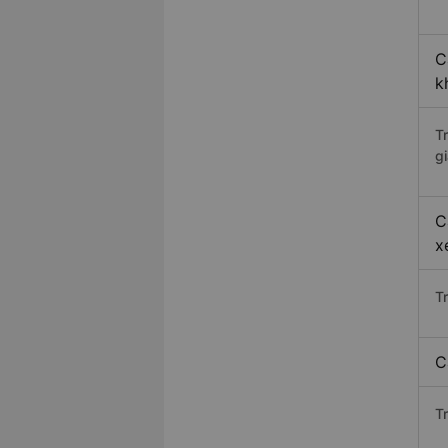
C
k
T
gi
C
x
T
C
T