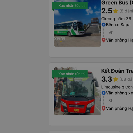
Green Bus (
Xác nhận tức thì
2.5
star
(8 đán
Giường nằm 36 
Bến xe Sapa
9h
Văn phòng H
Kết Đoàn Tr
Xác nhận tức thì
3.3
star
(68 đá
Limousine giườ
Văn phòng xe
8h
Văn phòng H