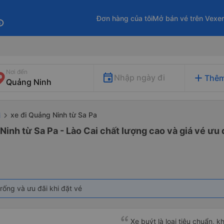
Đơn hàng của tôi
Mở bán vé trên Vexe
fo
Nơi đến
add
Nhập ngày đi
Thêm
xe đi Quảng Ninh từ Sa Pa
i
Ninh từ Sa Pa - Lào Cai chất lượng cao và giá vé ưu 
rống và ưu đãi khi đặt vé
Xe buýt là loại tiêu chuẩn, k