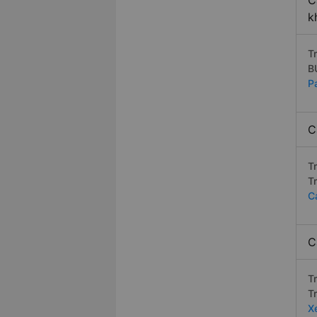
C
k
T
B
P
C
T
T
C
C
T
T
X