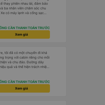
i xế thay phiên nhau lái, đảm bảo
, và ba nhân viên chăm sóc chu
 Xe có máy lạnh và cổng sạc
ở các khu vực nghỉ ngơi. Phí
. Có nhiều loại đồ ăn nhẹ để lựa
rong bến xe để lên xe, nhưng do
ÔNG CẦN THANH TOÁN TRƯỚC
hoảng 9 tiếng. Tôi hài lòng với
Xem giá
e, tôi đã có một chuyến đi khá
ang trọng với cabin riêng cho mỗi
thiện và chu đáo. Đường dây
iệu quả và thể hiện trách nhiệm
-0.5 sao vì quy trình đặt vé
ễ chọn sai bước và không thể
n đến việc hủy dịch vụ. -0.5 sao
ÔNG CẦN THANH TOÁN TRƯỚC
phòng đại diện của công ty,
Xem giá
iểm: Xe buýt khởi hành và đến
ính xác tại địa điểm đã đăng
 và hữu ích. Nhìn chung, tôi
 dụng Vexere và HK Buslines.