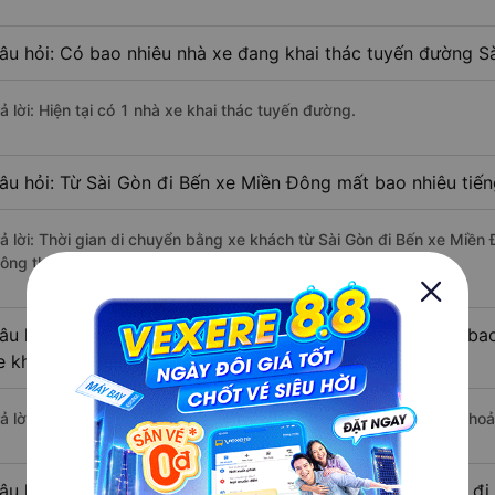
âu hỏi: Có bao nhiêu nhà xe đang khai thác tuyến đường S
ả lời: Hiện tại có 1 nhà xe khai thác tuyến đường.
âu hỏi: Từ Sài Gòn đi Bến xe Miền Đông mất bao nhiêu tiến
rả lời: Thời gian di chuyển bằng xe khách từ Sài Gòn đi Bến xe Miền
ông thuận lợi.
âu hỏi: Khoảng cách từ Sài Gòn đi Bến xe Miền Đông là ba
e khách?
rả lời: Đoạn đường đi Bến xe Miền Đông từ Sài Gòn có chiều dài kho
âu hỏi: Mỗi ngày có bao nhiêu chuyến xe khách Sài Gòn đi