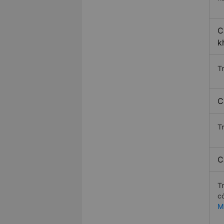
C
k
T
C
T
C
T
c
M