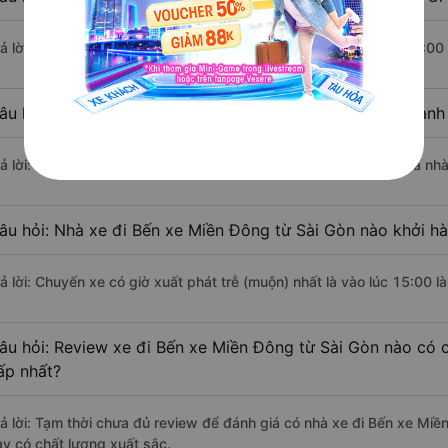
rả lời: Trung bình mỗi ngày có khoảng 2 chuyến xe bắt đầu từ 15:00
âu hỏi: Nhà xe đi Sài Gòn Bến xe Miền Đông nào khởi hành
rả lời: Chuyến xe có giờ xuất phát sớm nhất vào lúc 15:00 là của n
âu hỏi: Nhà xe đi Bến xe Miền Đông từ Sài Gòn nào khởi hà
rả lời: Chuyến xe có giờ xuất phát trễ (muộn) nhất là vào lúc 15:00 
âu hỏi: Review xe đi Bến xe Miền Đông từ Sài Gòn nào có c
ấp nhất?
rả lời: Tạm thời chưa đủ review để đánh giá có nhà xe đi Bến xe Mi
ày có chất lượng xuất sắc.