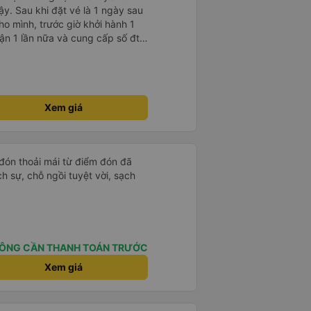
ậy. Sau khi đặt vé là 1 ngày sau
ho mình, trước giờ khởi hành 1
nhận 1 lần nữa và cung cấp số đt
ụ tốt, xe sạch sẽ và bác tài chạy
Xem giá
 đón thoải mái từ điểm đón đã
ịch sự, chỗ ngồi tuyệt vời, sạch
ÔNG CẦN THANH TOÁN TRƯỚC
Xem giá