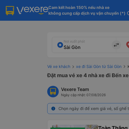
Cam kết hoàn 150% nếu nhà xe

không cung cấp dịch vụ vận chuyển (*)
in
Nơi xuất phát
import_export
Vé xe khách
xe đi Sài Gòn từ Sài Gòn
Đặt mua vé xe 4 nhà xe đi Bến xe
Vexere Team
Ngày cập nhật: 07/08/2026
Chọn ngày đi để xem giá vé, số ghế t
info
Toàn Thắng 