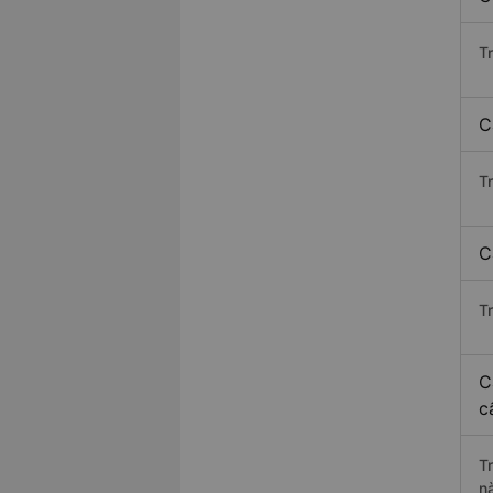
T
C
T
C
T
C
c
T
n