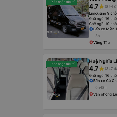
Xác nhận tức thì
4.7
star
(894 đ
Limousine 9 chỗ
Ghế ngồi 16 chỗ
Ghế ngồi 19 chỗ
Bến xe Miền 
3h
Vũng Tàu
Huệ Nghĩa L
Xác nhận tức thì
4.7
star
(347 đ
Ghế ngồi 16 chỗ
Bến xe Củ Ch
0h48m
Văn phòng Lê