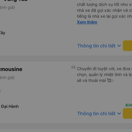
chất lượng dịch vụ tốt như v
ánh giá)
nhà xe đã gọi xác nhận vé c
tiếng là nhà xe lại gọi xác 
của bác tài và số xe. Dịch v
Xem thêm
rất êm.
Tây
keyboard_arrow_down
Thông tin chi tiết
imousine
Chuyến đi tuyệt vời, xe đưa
chọn, quản lý nhiệt tình và l
ánh giá)
sẽ và thoải mái 🥰✨
i
KH
 Đại Hành
keyboard_arrow_down
Thông tin chi tiết