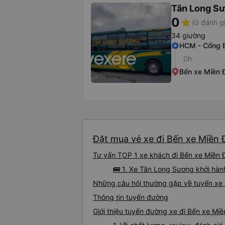
Tân Long S
0
star
(0 đánh g
34 giường
HCM - Cổng 
0h
Bến xe Miền 
Đặt mua vé xe đi Bến xe Miền Đ
Tư vấn TOP 1 xe khách đi Bến xe Miền Đ
🚌 1. Xe Tân Long Sương khởi hà
Những câu hỏi thường gặp về tuyến xe 
Thông tin tuyến đường
Giới thiệu tuyến đường xe đi Bến xe Mi