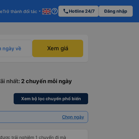
help_outline
phone
Hotline 24/7
Đăng nhập
re
Trở thành đối tác
arrow_drop_down
Xem giá
 ngày về
ãi nhất
: 2 chuyến mỗi ngày
Xem bộ lọc chuyến phổ biến
Chọn ngày
 được trải nghiệm 1 chuyến đi mà