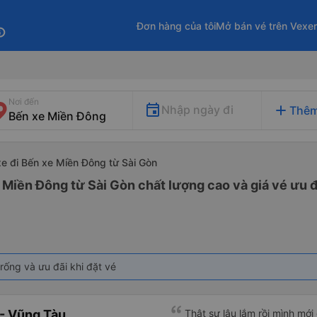
Đơn hàng của tôi
Mở bán vé trên Vexe
fo
Nơi đến
add
Nhập ngày đi
Thêm
xe đi Bến xe Miền Đông từ Sài Gòn
 Miền Đông từ Sài Gòn chất lượng cao và giá vé ưu đ
rống và ưu đãi khi đặt vé
- Vũng Tàu
Thật sự lâu lắm rồi mình mới