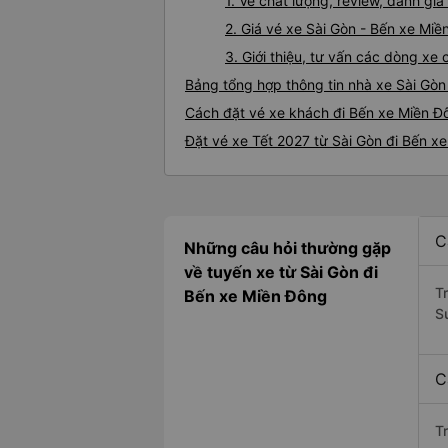
1. Về chất lượng, review, đánh gi
2. Giá vé xe Sài Gòn - Bến xe Mi
3. Giới thiệu, tư vấn các dòng x
Bảng tổng hợp thông tin nhà xe Sài Gòn
Cách đặt vé xe khách đi Bến xe Miền Đô
Đặt vé xe Tết 2027 từ Sài Gòn đi Bến x
C
Những câu hỏi thường gặp
về tuyến xe từ Sài Gòn đi
T
Bến xe Miền Đông
S
C
T