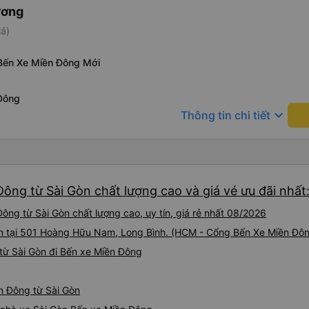
ương
iá)
Bến Xe Miền Đông Mới
Đông
keyboard_arrow_down
Thông tin chi tiết
ông từ Sài Gòn chất lượng cao và giá vé ưu đãi nhất
ông từ Sài Gòn chất lượng cao, uy tín, giá rẻ nhất 08/2026
nh tại 501 Hoàng Hữu Nam, Long Bình. (HCM - Cổng Bến Xe Miền Đôn
từ Sài Gòn đi Bến xe Miền Đông
ền Đông từ Sài Gòn