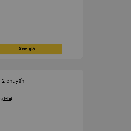
Xem giá
: 2 chuyến
g Mới)