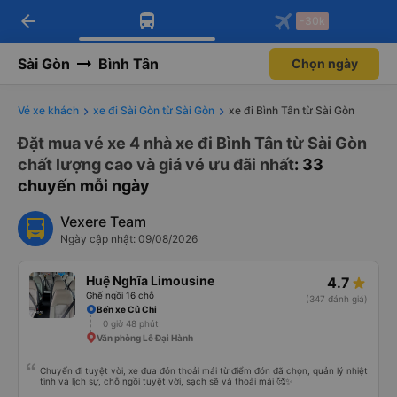
arrow_back
Tải app Vexere ngay!
Tải app Vexere
-30k
Mở app
Mở app
Nhận ưu đãi thành viên độc
-30k/ghế khi đặt vé máy bay qua
quyền
app
Sài Gòn
Bình Tân
Chọn ngày
Vé xe khách
xe đi Sài Gòn từ Sài Gòn
xe đi Bình Tân từ Sài Gòn
Đặt mua vé xe 4 nhà xe đi Bình Tân từ Sài Gòn
chất lượng cao và giá vé ưu đãi nhất
: 33
chuyến mỗi ngày
Vexere Team
Ngày cập nhật: 09/08/2026
Huệ Nghĩa Limousine
4.7
Ghế ngồi 16 chỗ
(347 đánh giá)
Bến xe Củ Chi
0 giờ 48 phút
Văn phòng Lê Đại Hành
Chuyến đi tuyệt vời, xe đưa đón thoải mái từ điểm đón đã chọn, quản lý nhiệt
tình và lịch sự, chỗ ngồi tuyệt vời, sạch sẽ và thoải mái 🥰✨