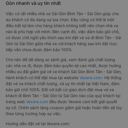
Gòn nhanh và uy tín nhất
Việc có rất nhiều nhà xe Sài Gòn Bình Tân - Sài Gòn giúp cho
du khách có đa dạng sự lựa chọn. Đây cũng có thể là một
điều bất lợi làm cho hàng khách không biết nên chọn nhà xe
nào là phù hợp với mình. Bên cạnh đó, việc đảm bảo giữ chỗ,
có được chỗ ngồi yêu thích sau khi đặt vé xe đi Bình Tân - Sài
Gòn từ Sài Gòn giữa nhà xe với khách hàng sau khi đặt trực
tiếp vẫn chưa được đảm bảo 100%.
Cho nên để dễ dàng so sánh giá, xem đánh giá chất lượng
các nhà xe đi, được đảm bảo quyền lợi cao nhất, được hưởng
nhiều ưu đãi giảm giá vé xe khách Sài Gòn Bình Tân - Sài Gòn,
hành khách có thể đặt mua tại website
Vexere.com
- Hệ thống
đặt vé xe khách chất lượng, và uy tín nhất tại Việt Nam, đảm
bảo giữ chỗ 100%. Đối với bất cứ giao dịch đặt mua vé xe
khách đi Bình Tân - Sài Gòn từ Sài Gòn nào của quý khách tại
trang web
Vexere.com
đều được Vexere cam kết giải quyết
sự cố. Chính sách tặng coupon giảm giá hoặc hoàn tiền sẽ tùy
theo từng trường hợp sự việc.
Hướng dẫn đặt vé tại Vexere.com: