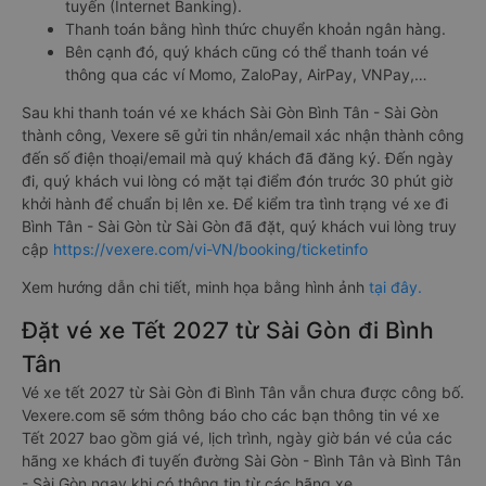
tuyến (Internet Banking).
Thanh toán bằng hình thức chuyển khoản ngân hàng.
Bên cạnh đó, quý khách cũng có thể thanh toán vé
thông qua các ví Momo, ZaloPay, AirPay, VNPay,…
Sau khi thanh toán vé xe khách Sài Gòn Bình Tân - Sài Gòn
thành công, Vexere sẽ gửi tin nhắn/email xác nhận thành công
đến số điện thoại/email mà quý khách đã đăng ký. Đến ngày
đi, quý khách vui lòng có mặt tại điểm đón trước 30 phút giờ
khởi hành để chuẩn bị lên xe. Để kiểm tra tình trạng vé xe đi
Bình Tân - Sài Gòn từ Sài Gòn đã đặt, quý khách vui lòng truy
cập
https://vexere.com/vi-VN/booking/ticketinfo
Xem hướng dẫn chi tiết, minh họa bằng hình ảnh
tại đây.
Đặt vé xe Tết 2027 từ Sài Gòn đi Bình
Tân
Vé xe tết 2027 từ Sài Gòn đi Bình Tân vẫn chưa được công bố.
Vexere.com sẽ sớm thông báo cho các bạn thông tin vé xe
Tết 2027 bao gồm giá vé, lịch trình, ngày giờ bán vé của các
hãng xe khách đi tuyến đường Sài Gòn - Bình Tân và Bình Tân
- Sài Gòn ngay khi có thông tin từ các hãng xe.