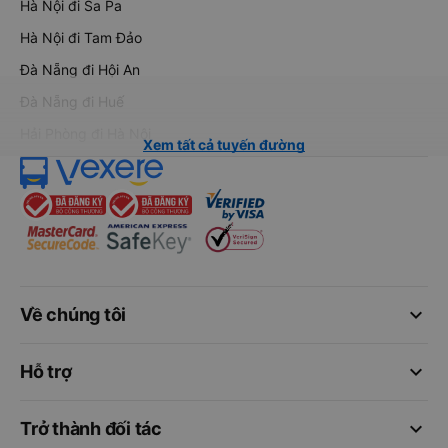
Hà Nội đi Sa Pa
Hà Nội đi Tam Đảo
Đà Nẵng đi Hội An
Đà Nẵng đi Huế
Hải Phòng đi Hà Nội
Xem tất cả tuyến đường
keyboard_arrow_down
Về chúng tôi
keyboard_arrow_down
Hỗ trợ
keyboard_arrow_down
Trở thành đối tác