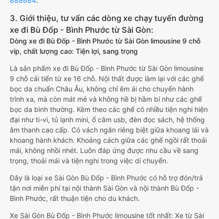
888684
.
3. Giới thiệu, tư vấn các dòng xe chạy tuyến đường
xe đi Bù Đốp - Bình Phước từ Sài Gòn:
Dòng xe đi Bù Đốp - Bình Phước từ Sài Gòn limousine 9 chỗ
vip, chất lượng cao: Tiện lợi, sang trọng
Là sản phẩm xe đi Bù Đốp - Bình Phước từ Sài Gòn limousine
9 chỗ cải tiến từ xe 16 chỗ. Nội thất được làm lại với các ghế
bọc da chuẩn Châu Âu, không chỉ êm ái cho chuyến hành
trình xa, mà còn mát mẻ và không hề bị hầm bí như các ghế
bọc da bình thường. Kèm theo các ghế có nhiều tiện nghi hiện
đại như ti-vi, tủ lạnh mini, ổ cắm usb, đèn đọc sách, hệ thống
âm thanh cao cấp. Có vách ngăn riêng biệt giữa khoang lái và
khoang hành khách. Khoảng cách giữa các ghế ngồi rất thoải
mái, không nhồi nhét. Luôn đáp ứng được nhu cầu về sang
trọng, thoải mái và tiện nghi trong việc di chuyển.
Đây là loại xe Sài Gòn Bù Đốp - Bình Phước có hỗ trợ đón/trả
tận nơi miễn phí tại nội thành Sài Gòn và nội thành Bù Đốp -
Bình Phước, rất thuận tiện cho du khách.
Xe Sài Gòn Bù Đốp - Bình Phước limousine tốt nhất: Xe từ Sài