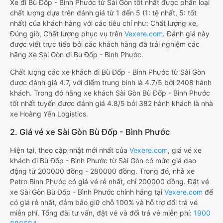
Xe đi Bù Đốp - Bình Phước từ Sài Gòn tốt nhất được phân loại
chất lượng dựa trên đánh giá từ 1 đến 5 (1: tệ nhất, 5: tốt
nhất) của khách hàng với các tiêu chí như: Chất lượng xe,
Đúng giờ, Chất lượng phục vụ trên
Vexere.com
. Đánh giá này
được viết trực tiếp bởi các khách hàng đã trải nghiệm các
hãng Xe Sài Gòn đi Bù Đốp - Bình Phước.
Chất lượng các xe khách đi Bù Đốp - Bình Phước từ Sài Gòn
được đánh giá 4.7, với điểm trung bình là 4.7/5 bởi 2408 hành
khách. Trong đó hãng xe khách Sài Gòn Bù Đốp - Bình Phước
tốt nhất tuyến được đánh giá 4.8/5 bởi 382 hành khách là nhà
xe Hoàng Yến Logistics.
2. Giá vé xe Sài Gòn Bù Đốp - Bình Phước
Hiện tại, theo cập nhật mới nhất của
Vexere.com
, giá vé xe
khách đi Bù Đốp - Bình Phước từ Sài Gòn có mức giá dao
động từ 200000 đồng - 280000 đồng. Trong đó, nhà xe
Petro Bình Phước có giá vé rẻ nhất, chỉ 200000 đồng. Đặt vé
xe Sài Gòn Bù Đốp - Bình Phước chính hãng tại
Vexere.com
để
có giá rẻ nhất, đảm bảo giữ chỗ 100% và hỗ trợ đổi trả vé
miễn phí. Tổng đài tư vấn, đặt vé và đổi trả vé miễn phí:
1900