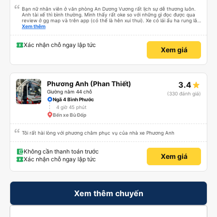
Bạn nữ nhân viên ở văn phòng An Dương Vương rất lịch sự dễ thương luôn.
Anh tài xế thì bình thường. Mình thấy rất oke so với những gì đọc được qua
review ở gg map và trên app (có thể là hên xui thui). Xe có lái ẩu ha rung lắc
hay không thì cũng ko rõ tại mình say xe nên ngủ ko à
Xem thêm
Xác nhận chỗ ngay lập tức
Xem giá
Phương Anh (Phan Thiết)
3.4
Giường nằm 44 chỗ
(330 đánh giá)
Ngã 4 Bình Phước
4 giờ 45 phút
Bến xe Bù Đốp
Tôi rất hài lòng với phương châm phục vụ của nhà xe Phương Anh
Không cần thanh toán trước
Xem giá
Xác nhận chỗ ngay lập tức
Xem thêm chuyến