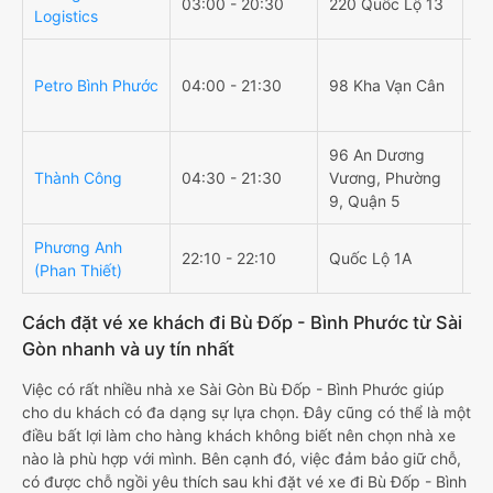
03:00 - 20:30
220 Quốc Lộ 13
Ấp
Logistics
Tổ
Petro Bình Phước
04:00 - 21:30
98 Kha Vạn Cân
Th
Bì
96 An Dương
Thành Công
04:30 - 21:30
Vương, Phường
60
9, Quận 5
Phương Anh
ĐT
22:10 - 22:10
Quốc Lộ 1A
(Phan Thiết)
Ph
Cách đặt vé xe khách đi Bù Đốp - Bình Phước từ Sài
Gòn nhanh và uy tín nhất
Việc có rất nhiều nhà xe Sài Gòn Bù Đốp - Bình Phước giúp
cho du khách có đa dạng sự lựa chọn. Đây cũng có thể là một
điều bất lợi làm cho hàng khách không biết nên chọn nhà xe
nào là phù hợp với mình. Bên cạnh đó, việc đảm bảo giữ chỗ,
có được chỗ ngồi yêu thích sau khi đặt vé xe đi Bù Đốp - Bình