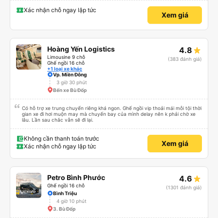
Xác nhận chỗ ngay lập tức
Xem giá
Hoàng Yến Logistics
4.8
Limousine 9 chỗ
(383 đánh giá)
Ghế ngồi 16 chỗ
+1 loại xe khác
Vp. Miền Đông
3 giờ 30 phút
Bến xe Bù Đốp
Có hỗ trợ xe trung chuyển riêng khá ngon. Ghế ngồi vip thoải mái mỗi tội thời
gian xe đi hơi muộn may mà chuyến bay của mình delay nên k phải chờ xe
lâu. Lần sau chắc vẫn sẽ đi lại.
Không cần thanh toán trước
Xem giá
Xác nhận chỗ ngay lập tức
Petro Bình Phước
4.6
Ghế ngồi 16 chỗ
(1301 đánh giá)
Bình Triệu
4 giờ 10 phút
3. Bù Đốp