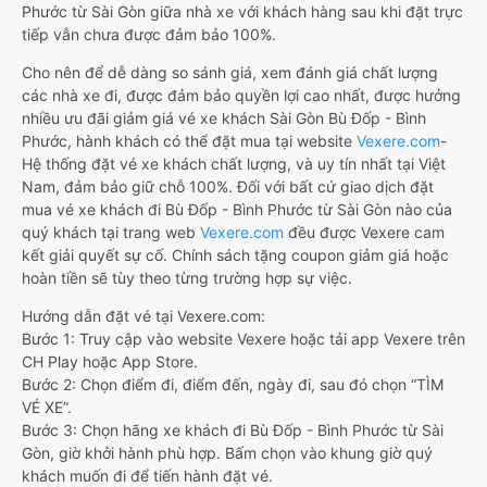
Phước từ Sài Gòn giữa nhà xe với khách hàng sau khi đặt trực
tiếp vẫn chưa được đảm bảo 100%.
Cho nên để dễ dàng so sánh giá, xem đánh giá chất lượng
các nhà xe đi, được đảm bảo quyền lợi cao nhất, được hưởng
nhiều ưu đãi giảm giá vé xe khách Sài Gòn Bù Đốp - Bình
Phước, hành khách có thể đặt mua tại website
Vexere.com
-
Hệ thống đặt vé xe khách chất lượng, và uy tín nhất tại Việt
Nam, đảm bảo giữ chỗ 100%. Đối với bất cứ giao dịch đặt
mua vé xe khách đi Bù Đốp - Bình Phước từ Sài Gòn nào của
quý khách tại trang web
Vexere.com
đều được Vexere cam
kết giải quyết sự cố. Chính sách tặng coupon giảm giá hoặc
hoàn tiền sẽ tùy theo từng trường hợp sự việc.
Hướng dẫn đặt vé tại Vexere.com:
Bước 1: Truy cập vào website Vexere hoặc tải app Vexere trên
CH Play hoặc App Store.
Bước 2: Chọn điểm đi, điểm đến, ngày đi, sau đó chọn “TÌM
VÉ XE”.
Bước 3: Chọn hãng xe khách đi Bù Đốp - Bình Phước từ Sài
Gòn, giờ khởi hành phù hợp. Bấm chọn vào khung giờ quý
khách muốn đi để tiến hành đặt vé.