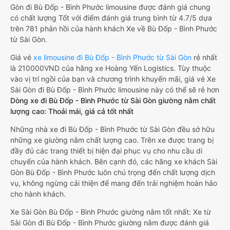
Gòn đi Bù Đốp - Bình Phước limousine được đánh giá chung
có chất lượng Tốt với điểm đánh giá trung bình từ 4.7/5 dựa
trên 781 phản hồi của hành khách Xe về Bù Đốp - Bình Phước
từ Sài Gòn.
Giá vé
xe limousine đi Bù Đốp - Bình Phước từ Sài Gòn
rẻ nhất
là 210000VND của hãng xe Hoàng Yến Logistics. Tùy thuộc
vào vị trí ngồi của bạn và chương trình khuyến mãi, giá vé Xe
Sài Gòn đi Bù Đốp - Bình Phước limousine này có thể sẽ rẻ hơn
Dòng xe đi Bù Đốp - Bình Phước từ Sài Gòn giường nằm chất
lượng cao: Thoải mái, giá cả tốt nhất
Những nhà xe đi Bù Đốp - Bình Phước từ Sài Gòn đều sở hữu
những xe giường nằm chất lượng cao. Trên xe được trang bị
đầy đủ các trang thiết bị hiện đại phục vụ cho nhu cầu di
chuyển của hành khách. Bên cạnh đó, các hãng xe khách Sài
Gòn Bù Đốp - Bình Phước luôn chú trọng đến chất lượng dịch
vụ, không ngừng cải thiện để mang đến trải nghiệm hoàn hảo
cho hành khách.
Xe Sài Gòn Bù Đốp - Bình Phước giường nằm tốt nhất: Xe từ
Sài Gòn đi Bù Đốp - Bình Phước giường nằm được đánh giá