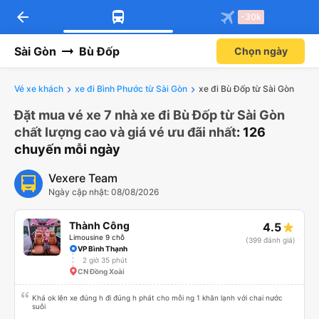
arrow_back
-30k
Sài Gòn
Bù Đốp
Chọn ngày
Vé xe khách
xe đi Bình Phước từ Sài Gòn
xe đi Bù Đốp từ Sài Gòn
Đặt mua vé xe 7 nhà xe đi Bù Đốp từ Sài Gòn
chất lượng cao và giá vé ưu đãi nhất
: 126
chuyến mỗi ngày
Vexere Team
Ngày cập nhật: 08/08/2026
Thành Công
4.5
Limousine 9 chỗ
(399 đánh giá)
VP Bình Thạnh
2 giờ 35 phút
CN Đồng Xoài
Khá ok lên xe đúng h đi đúng h phát cho mỗi ng 1 khăn lạnh với chai nước
suôi