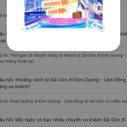
ả lời: Hiện tại có 4 nhà xe khai thác tuyến đường.
âu hỏi: Từ Sài Gòn đi Đơn Dương - Lâm Đồng mất bao nhiêu
hách?
rả lời: Thời gian di chuyển bằng xe khách từ Sài Gòn đi Đơn Dương 
ao thông thuận lợi.
âu hỏi: Khoảng cách từ Sài Gòn đi Đơn Dương - Lâm Đồng 
ằng xe khách?
rả lời: Đoạn đường đi Đơn Dương - Lâm Đồng từ Sài Gòn có chiều d
âu hỏi: Mỗi ngày có bao nhiêu chuyến xe khách Sài Gòn đ