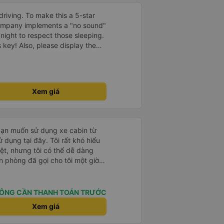
driving. To make this a 5-star
company implements a "no sound"
 night to respect those sleeping.
is key! Also, please display the
e the cabin for convenience. I
------ ​ Xe chất
t an toàn. Để dịch vụ hoàn hảo
 quy định rõ ràng về việc giữ im
Xem giá
ại) vào ban đêm để tránh làm
 Ngoài ra, nhà xe nên dán sẵn
 hành khách dễ dàng sử dụng.
à xe trong tương lai!
bạn muốn sử dụng xe cabin từ
 dụng tại đây. Tôi rất khó hiểu
iệt, nhưng tôi có thể dễ dàng
n phòng đã gọi cho tôi một giờ
tôi phải chuyển chỗ nhiều lần vì
ọ vẫn vui vẻ chấp nhận tôi. Nếu
cổng chính sẽ đưa bạn đến điểm
ÔNG CẦN THANH TOÁN TRƯỚC
nên hãy cắt vé trước và đưa cho
Xem giá
át vé không nói được tiếng Anh
i đến điểm trả khách. Ngoài ra