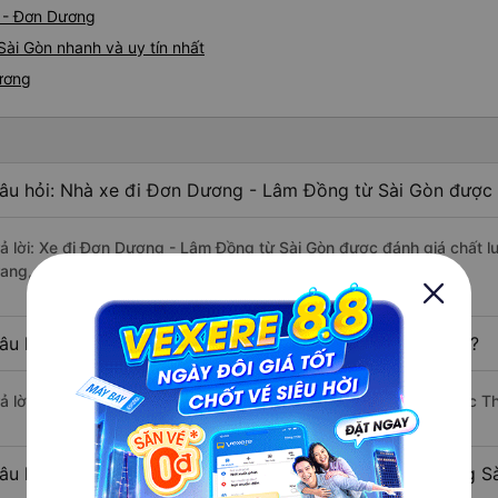
n - Đơn Dương
ài Gòn nhanh và uy tín nhất
Dương
âu hỏi: Nhà xe đi Đơn Dương - Lâm Đồng từ Sài Gòn được 
rả lời: Xe đi Đơn Dương - Lâm Đồng từ Sài Gòn được đánh giá chất 
rang, Điền Linh Limousine, Quốc Thống.
âu hỏi: Xe nào đi Đơn Dương - Lâm Đồng có giá rẻ nhất?
rả lời: Vé xe rẻ nhất có mức giá là 200.000 đồng của nhà xe Quốc T
âu hỏi: Có bao nhiêu nhà xe đang khai thác tuyến đường 