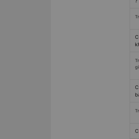
?
Tr
C
k
T
gi
C
b
T
C