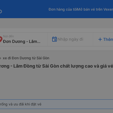
Đơn hàng của tôi
Mở bán vé trên Vexe
fo
Nơi đến
add
Nhập ngày đi
Thêm
xe đi Đơn Dương từ Sài Gòn
ơng - Lâm Đồng từ Sài Gòn chất lượng cao và giá vé
rống và ưu đãi khi đặt vé