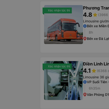
Phương Tra
Xác nhận tức thì
4.8
star
(3966 
Limousine giườ
Bến xe Miền 
8h
Bến xe Đà Lạ
Điền Linh L
Xác nhận tức thì
4.1
star
(6368 đ
Limousine 36 gi
VP Suối Tiên
6h35m
Văn Phòng D'