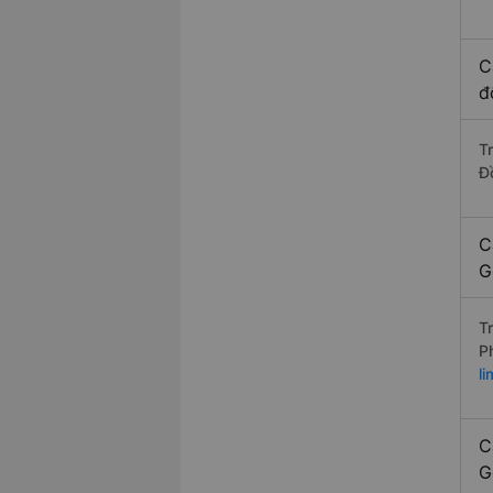
C
đ
T
Đ
C
G
T
P
l
C
G