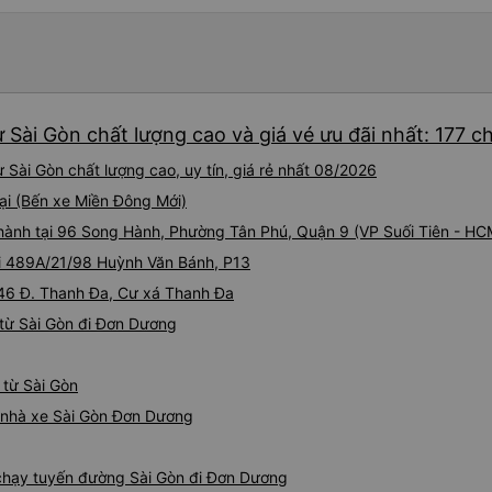
 Sài Gòn chất lượng cao và giá vé ưu đãi nhất: 177 c
Sài Gòn chất lượng cao, uy tín, giá rẻ nhất 08/2026
tại (Bến xe Miền Đông Mới)
i hành tại 96 Song Hành, Phường Tân Phú, Quận 9 (VP Suối Tiên - HC
ại 489A/21/98 Huỳnh Văn Bánh, P13
 46 Đ. Thanh Đa, Cư xá Thanh Đa
từ Sài Gòn đi Đơn Dương
 từ Sài Gòn
iá nhà xe Sài Gòn Đơn Dương
e chạy tuyến đường Sài Gòn đi Đơn Dương