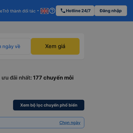
help_outline
phone
Hotline 24/7
Đăng nhập
re
Trở thành đối tác
arrow_drop_down
Xem giá
 ngày về
 ưu đãi nhất
: 177 chuyến mỗi
Xem bộ lọc chuyến phổ biến
Chọn ngày