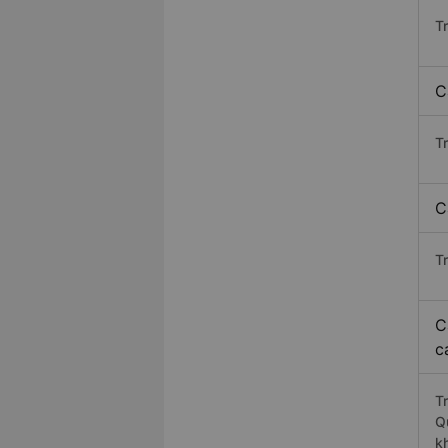
T
C
T
C
T
C
c
T
Q
k