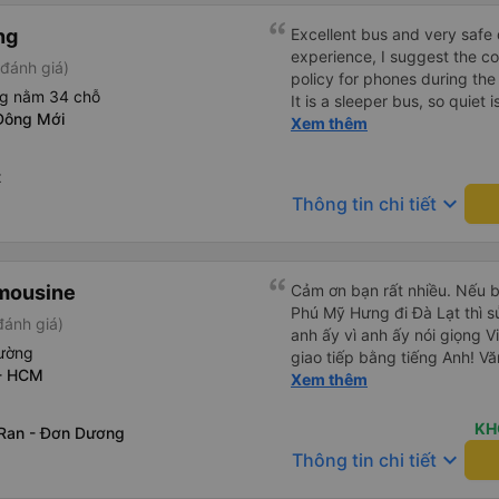
ng
Excellent bus and very safe 
experience, I suggest the 
đánh giá)
policy for phones during the
ng nằm 34 chỗ
It is a sleeper bus, so quiet 
Đông Mới
Wi-Fi password clearly insid
Xem thêm
would definitely ride with them again! --------
lượng tốt và tài xế lái xe rấ
t
hơn, tôi góp ý nhà xe nên có
keyboard_arrow_down
Thông tin chi tiết
lặng (tắt âm thanh điện tho
phiền hành khách khác ngủ.
mật khẩu Wi-Fi trong xe để
Tôi vẫn sẽ tiếp tục ủng hộ nh
imousine
Cảm ơn bạn rất nhiều. Nếu 
Phú Mỹ Hưng đi Đà Lạt thì sử
ánh giá)
anh ấy vì anh ấy nói giọng V
ường
giao tiếp bằng tiếng Anh! Vă
 - HCM
trước khi lên xe, và mặc dù 
Xem thêm
không đến đúng giờ nhưng h
bạn đi xe đưa đón (van) ở 
KH
Ran - Đơn Dương
hẹn. Vì bạn đang ở trên xe 
keyboard_arrow_down
Thông tin chi tiết
họ, dù tài xế hoặc người so
nhưng họ sẽ cho bạn biết kh