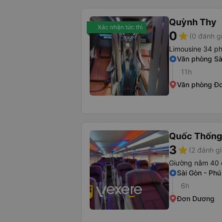
Quỳnh Thy
Xác nhận tức thì
0
star
(0 đánh g
Limousine 34 p
Văn phòng Sà
11h
Văn phòng Đ
Quốc Thống
3
star
(2 đánh gi
Giường nằm 40 
Sài Gòn - Ph
6h
Đơn Dương