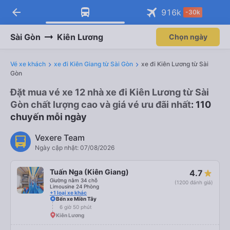
arrow_back
916
k
-30k
Sài Gòn
Kiên Lương
Chọn ngày
Vé xe khách
xe đi Kiên Giang từ Sài Gòn
xe đi Kiên Lương từ Sài
Gòn
Đặt mua vé xe 12 nhà xe đi Kiên Lương từ Sài
Gòn chất lượng cao và giá vé ưu đãi nhất
: 110
chuyến mỗi ngày
Vexere Team
Ngày cập nhật: 07/08/2026
Tuấn Nga (Kiên Giang)
4.7
Giường nằm 34 chỗ
(1200 đánh giá)
Limousine 24 Phòng
+1 loại xe khác
Bến xe Miền Tây
6 giờ 50 phút
Kiên Lương