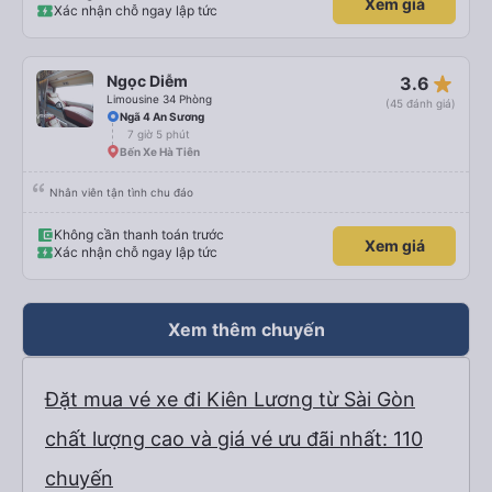
Xem giá
Nhìn chung, đó là một trải nghiệm tốt. Mỗi giường đều có gối và chăn, và đủ
Xác nhận chỗ ngay lập tức
chỗ cho 1 người lớn và 1 trẻ em nằm thoải mái.
star_rate
Ngọc Diễm
3.6
Limousine 34 Phòng
(45 đánh giá)
Ngã 4 An Sương
7 giờ 5 phút
Bến Xe Hà Tiên
Nhân viên tận tình chu đáo
Không cần thanh toán trước
Xem giá
Xác nhận chỗ ngay lập tức
Xem thêm chuyến
Đặt mua vé xe đi Kiên Lương từ Sài Gòn
chất lượng cao và giá vé ưu đãi nhất: 110
chuyến