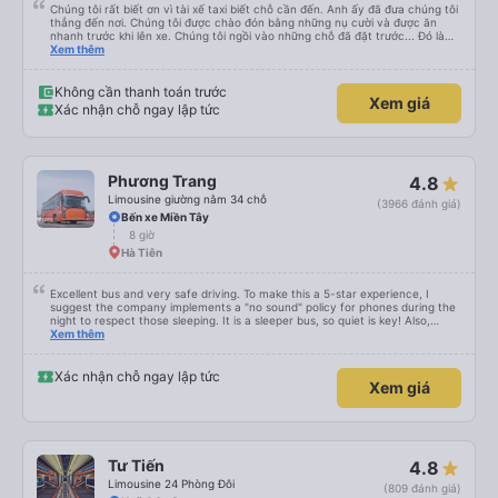
Chúng tôi rất biết ơn vì tài xế taxi biết chỗ cần đến. Anh ấy đã đưa chúng tôi
thẳng đến nơi. Chúng tôi được chào đón bằng những nụ cười và được ăn
nhanh trước khi lên xe. Chúng tôi ngồi vào những chỗ đã đặt trước... Đó là
bốn chỗ ngồi ở phía sau cùng của xe... Các con tôi gọi đó là &quot;xe xóc
Xem thêm
nảy&quot; vì chuyến đi rất rất gập ghềnh. Tài xế của chúng tôi là một người
lái xe Việt Nam điển hình. Chuyến đi rất đẹp với những con kênh và những
ngôi nhà ven kênh.
Không cần thanh toán trước
Xem giá
Xác nhận chỗ ngay lập tức
Phương Trang
4.8
Limousine giường nằm 34 chỗ
(3966 đánh giá)
Bến xe Miền Tây
8 giờ
Hà Tiên
Excellent bus and very safe driving. To make this a 5-star experience, I
suggest the company implements a "no sound" policy for phones during the
night to respect those sleeping. It is a sleeper bus, so quiet is key! Also,
please display the Wi-Fi password clearly inside the cabin for convenience. I
Xem thêm
would definitely ride with them again! -------------- ​ Xe chất lượng tốt và
tài xế lái xe rất an toàn. Để dịch vụ hoàn hảo hơn, tôi góp ý nhà xe nên có
quy định rõ ràng về việc giữ im lặng (tắt âm thanh điện thoại) vào ban đêm
Xác nhận chỗ ngay lập tức
Xem giá
để tránh làm phiền hành khách khác ngủ. Ngoài ra, nhà xe nên dán sẵn mật
khẩu Wi-Fi trong xe để hành khách dễ dàng sử dụng. Tôi vẫn sẽ tiếp tục ủng
hộ nhà xe trong tương lai!
Tư Tiến
4.8
Limousine 24 Phòng Đôi
(809 đánh giá)