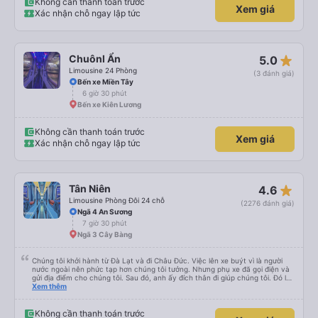
woke us up as they were waking up up their lovers. If you are foreigners and
Không cần thanh toán trước
Xem giá
planning to take this bus, please don’t hesitate as the seats are big and
Xác nhận chỗ ngay lập tức
comfortable enough for you to sleep on.
star_rate
Chuônl Ẩn
5.0
Limousine 24 Phòng
(3 đánh giá)
Bến xe Miền Tây
6 giờ 30 phút
Bến xe Kiên Lương
Không cần thanh toán trước
Xem giá
Xác nhận chỗ ngay lập tức
star_rate
Tân Niên
4.6
Limousine Phòng Đôi 24 chỗ
(2276 đánh giá)
Ngã 4 An Sương
7 giờ 30 phút
Ngã 3 Cây Bàng
Chúng tôi khởi hành từ Đà Lạt và đi Châu Đức. Việc lên xe buýt vì là người
nước ngoài nên phức tạp hơn chúng tôi tưởng. Nhưng phụ xe đã gọi điện và
gửi địa điểm cho chúng tôi. Sau đó, anh ấy đích thân đi giúp chúng tôi. Đó là
lần đầu tiên đi xe giường nằm với hai đứa trẻ nhỏ khá thú vị. Chúng tôi không
Xem thêm
chắc chắn khi nào xe sẽ dừng lại để nghỉ hoặc ăn uống. Tôi rất ngạc nhiên
khi xe dừng lại lúc nửa đêm ở Cần Thơ và mọi người xuống xe ăn. Khi đến
điểm dừng, họ đánh thức chúng tôi dậy và đảm bảo chúng tôi đã sẵn sàng.
Không cần thanh toán trước