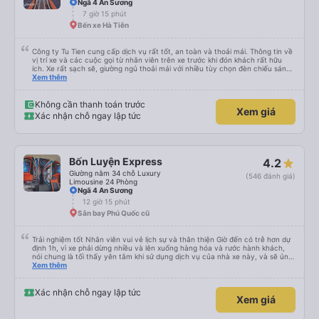
Ngã 4 An Sương
7 giờ 15 phút
Bến xe Hà Tiên
Công ty Tu Tien cung cấp dịch vụ rất tốt, an toàn và thoải mái. Thông tin về
vị trí xe và các cuộc gọi từ nhân viên trên xe trước khi đón khách rất hữu
ích. Xe rất sạch sẽ, giường ngủ thoải mái với nhiều tùy chọn đèn chiếu sáng
và cổng USB được đặt ở vị trí thuận tiện. Nhân viên rất lịch sự và xe đến
Xem thêm
điểm đến sớm hơn dự kiến. Cảm ơn!
Không cần thanh toán trước
Xem giá
Xác nhận chỗ ngay lập tức
Bốn Luyện Express
4.2
Giường nằm 34 chỗ Luxury
(546 đánh giá)
Limousine 24 Phòng
Ngã 4 An Sương
12 giờ 15 phút
Sân bay Phú Quốc cũ
Trải nghiệm tốt Nhân viên vui vẻ lịch sự và thân thiện Giờ đến có trễ hơn dự
định 1h, vì xe phải dừng nhiều và lên xuống hàng hóa và rước hành khách,
nói chung là tối thấy yên tâm khi sử dụng dịch vụ của nhà xe này, và sẽ ủng
hộ và giới thiệu cho người thân sử dụng dịch vụ của nhà xe này
Xem thêm
Xác nhận chỗ ngay lập tức
Xem giá