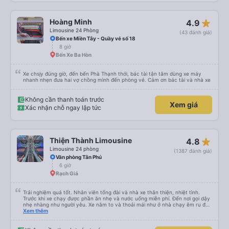
star_rate
Hoàng Minh
4.9
Limousine 24 Phòng
(43 đánh giá)
Bến xe Miền Tây - Quầy vé số 18
8 giờ
Bến Xe Ba Hòn
Xe chsjy đúng giờ, đến bến Phà Thạnh thới, bác tài tận tâm dùng xe máy
nhanh nhẹn đưa hai vợ chồng mình đến phòng vé. Cảm ơn bác tài và nhà xe
Không cần thanh toán trước
Xem giá
Xác nhận chỗ ngay lập tức
star_rate
Thiện Thành Limousine
4.8
Limousine 24 phòng
(1387 đánh giá)
Văn phòng Tân Phú
6 giờ
Rạch Giá
Trải nghiệm quá tốt. Nhân viên tổng đài và nhà xe thân thiện, nhiệt tình.
Trước khi xe chạy được phần ăn nhẹ và nước uống miễn phí. Đến nơi gọi dậy
nhẹ nhàng như người yêu. Xe nằm to và thoải mái như ở nhà chạy êm ru đến
nơi lúc nào không hay luôn. I had very good experience with this bus
Xem thêm
operator. The staff are friendly and helpful. Before getting on the bus, we
were offered light meals and drinks. When the bus has arrived, the staff