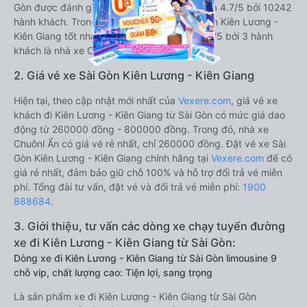
Gòn được đánh giá 4.7, với điểm trung bình là 4.7/5 bởi 10242
hành khách. Trong đó hãng xe khách Sài Gòn Kiên Lương -
Kiên Giang tốt nhất tuyến được đánh giá 5.0/5 bởi 3 hành
khách là nhà xe Chuônl Ẩn.
2. Giá vé xe Sài Gòn Kiên Lương - Kiên Giang
Hiện tại, theo cập nhật mới nhất của
Vexere.com
, giá vé xe
khách đi Kiên Lương - Kiên Giang từ Sài Gòn có mức giá dao
động từ 260000 đồng - 800000 đồng. Trong đó, nhà xe
Chuônl Ẩn có giá vé rẻ nhất, chỉ 260000 đồng. Đặt vé xe Sài
Gòn Kiên Lương - Kiên Giang chính hãng tại
Vexere.com
để có
giá rẻ nhất, đảm bảo giữ chỗ 100% và hỗ trợ đổi trả vé miễn
phí. Tổng đài tư vấn, đặt vé và đổi trả vé miễn phí:
1900
888684
.
3. Giới thiệu, tư vấn các dòng xe chạy tuyến đường
xe đi Kiên Lương - Kiên Giang từ Sài Gòn:
Dòng xe đi Kiên Lương - Kiên Giang từ Sài Gòn limousine 9
chỗ vip, chất lượng cao: Tiện lợi, sang trọng
Là sản phẩm xe đi Kiên Lương - Kiên Giang từ Sài Gòn