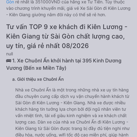
Gòn
rẻ nhất là 351000VND của hãng xe Tư Tiến. Tùy thuộc
vào chương trình khuyến mãi, giá vé Xe Sài Gòn đi Kiên Lương
- Kiên Giang giường nằm đôi này có thể sẽ rẻ hơn.
Tư vấn TOP 9 xe khách đi Kiên Lương -
Kiên Giang từ Sài Gòn chất lượng cao,
uy tín, giá rẻ nhất 08/2026
null
🚌 1. Xe Chuônl Ẩn khởi hành tại 395 Kinh Dương
Vương (Bến xe Miền Tây)
a. Giới thiệu xe Chuônl Ẩn
Nhà xe Chuônl Ẩn là một trong những nhà xe uy tín hàng
đầu chuyên cung cấp dịch vụ vận chuyển hành khách từ
Sài Gòn đi Kiên Lương - Kiên Giang. Nhà xe được nhiều
khách hàng tin tưởng lựa chọn bởi đội ngũ nhân viên tư
vấn nhiệt tình, tài xế giàu kinh nghiệm và xe khách chất
lượng cao. Dàn xe của nhà xe Chuônl Ẩn đi Kiên Lương -
Kiên Giang từ Sài Gòn được trang bị đầy đủ tiện nghi như
điều hòa, nước uống, wifi tốc độ cao miễn phí, giúp hành