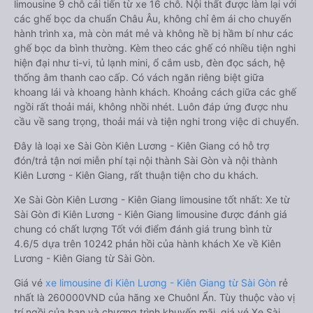
limousine 9 chỗ cải tiến từ xe 16 chỗ. Nội thất được làm lại với
các ghế bọc da chuẩn Châu Âu, không chỉ êm ái cho chuyến
hành trình xa, mà còn mát mẻ và không hề bị hầm bí như các
ghế bọc da bình thường. Kèm theo các ghế có nhiều tiện nghi
hiện đại như ti-vi, tủ lạnh mini, ổ cắm usb, đèn đọc sách, hệ
thống âm thanh cao cấp. Có vách ngăn riêng biệt giữa
khoang lái và khoang hành khách. Khoảng cách giữa các ghế
ngồi rất thoải mái, không nhồi nhét. Luôn đáp ứng được nhu
cầu về sang trọng, thoải mái và tiện nghi trong việc di chuyển.
Đây là loại xe Sài Gòn Kiên Lương - Kiên Giang có hỗ trợ
đón/trả tận nơi miễn phí tại nội thành Sài Gòn và nội thành
Kiên Lương - Kiên Giang, rất thuận tiện cho du khách.
Xe Sài Gòn Kiên Lương - Kiên Giang limousine tốt nhất: Xe từ
Sài Gòn đi Kiên Lương - Kiên Giang limousine được đánh giá
chung có chất lượng Tốt với điểm đánh giá trung bình từ
4.6/5 dựa trên 10242 phản hồi của hành khách Xe về Kiên
Lương - Kiên Giang từ Sài Gòn.
Giá vé
xe limousine đi Kiên Lương - Kiên Giang từ Sài Gòn
rẻ
nhất là 260000VND của hãng xe Chuônl Ẩn. Tùy thuộc vào vị
trí ngồi của bạn và chương trình khuyến mãi, giá vé Xe Sài