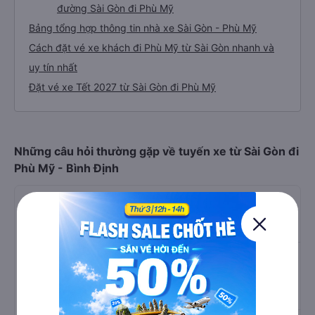
đường Sài Gòn đi Phù Mỹ
Bảng tổng hợp thông tin nhà xe Sài Gòn - Phù Mỹ
Cách đặt vé xe khách đi Phù Mỹ từ Sài Gòn nhanh và
uy tín nhất
Đặt vé xe Tết 2027 từ Sài Gòn đi Phù Mỹ
Những câu hỏi thường gặp về tuyến xe từ Sài Gòn đi
Phù Mỹ - Bình Định
Câu hỏi: Nhà xe đi Phù Mỹ - Bình Định từ
Sài Gòn được đánh giá tốt nhất?
Trả lời: Xe đi Phù Mỹ - Bình Định từ Sài Gòn được đánh
giá chất lượng tốt nhất là những nhà xe Thành Phát
(Bình Định), Ba Quy , Tín Phát Limousine.