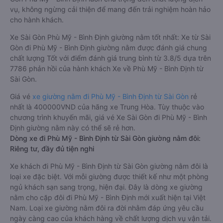
vụ, không ngừng cải thiện để mang đến trải nghiệm hoàn hảo
cho hành khách.
Xe Sài Gòn Phù Mỹ - Bình Định giường nằm tốt nhất: Xe từ Sài
Gòn đi Phù Mỹ - Bình Định giường nằm được đánh giá chung
chất lượng Tốt với điểm đánh giá trung bình từ 3.8/5 dựa trên
7786 phản hồi của hành khách Xe về Phù Mỹ - Bình Định từ
Sài Gòn.
Giá vé
xe giường nằm đi Phù Mỹ - Bình Định từ Sài Gòn
rẻ
nhất là 400000VND của hãng xe Trung Hòa. Tùy thuộc vào
chương trình khuyến mãi, giá vé Xe Sài Gòn đi Phù Mỹ - Bình
Định giường nằm này có thể sẽ rẻ hơn.
Dòng xe đi Phù Mỹ - Bình Định từ Sài Gòn giường nằm đôi:
Riêng tư, đầy đủ tiện nghi
Xe khách đi Phù Mỹ - Bình Định từ Sài Gòn giường nằm đôi là
loại xe đặc biệt. Với mỗi giường được thiết kế như một phòng
ngủ khách sạn sang trọng, hiện đại. Đây là dòng xe giường
nằm cho cặp đôi đi Phù Mỹ - Bình Định mới xuất hiện tại Việt
Nam. Loại xe giường nằm đôi ra đời nhằm đáp ứng yêu cầu
ngày càng cao của khách hàng về chất lượng dịch vụ vận tải.