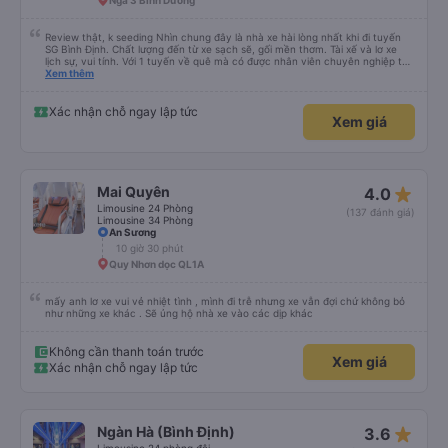
Ngã 3 Bình Dương
Review thật, k seeding Nhìn chung đây là nhà xe hài lòng nhất khi đi tuyến
SG Bình Định. Chất lượng đến từ xe sạch sẽ, gối mền thơm. Tài xế và lơ xe
lịch sự, vui tính. Với 1 tuyến về quê mà có được nhân viên chuyên nghiệp thế
này là điểm cộng lớn, thường chỉ đi mấy tuyến du lịch mới có. Về xe thì có
Xem thêm
cổng sạc usb c là điểm cộng, phù hợp với dây sạc bây giờ. Xe đón/trả nhiều
điểm dọc cung đường nên thuận tiện cho khách. Lần sau đi Bình Định nhất
định ủng hộ tiếp nhà xe này. Chúc chủ xe làm ăn phát đạt mua thêm nhiều
Xác nhận chỗ ngay lập tức
Xem giá
xe chạy thêm nhiều khung giờ nữa và nâng cao tiêu chuẩn tuyến. Nếu xét
điểm trừ thì chỉ có thgian trả khách, team VXR set lệch với thực tế
star_rate
Mai Quyên
4.0
Limousine 24 Phòng
(137 đánh giá)
Limousine 34 Phòng
An Sương
10 giờ 30 phút
Quy Nhơn dọc QL1A
mấy anh lơ xe vui vẻ nhiệt tình , mình đi trễ nhưng xe vẫn đợi chứ không bỏ
như những xe khác . Sẽ ủng hộ nhà xe vào các dịp khác
Không cần thanh toán trước
Xem giá
Xác nhận chỗ ngay lập tức
star_rate
Ngàn Hà (Bình Định)
3.6