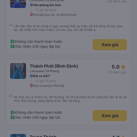
Limousine 24 phòng đôi
(83 đánh giá)
Văn phòng Sài Gòn
11 giờ 40 phút
Phù Mỹ Dọc QL 1A (Bình Định)
Lần đầu tiên đi xe cũng e ngại, nhưng thật sự thấy rất hài lòng về bác phụ
xe, rất nhiệt tình thân thiện, có nhu cầu vẫn sẽ đi tiếp ạ
Không cần thanh toán trước
Xem giá
Xác nhận chỗ ngay lập tức
star_rate
Thành Phát (Bình Định)
5.0
Limousine 24 Phòng
(13 đánh giá)
Bãi xe 24/7
12 giờ 30 phút
Bến xe khách Phù Mỹ
Xe mới, tài và lơ lịch sự, dễ thương. Có lỡ trả mình xa thì cũng bù tiền đi xe về
nhà. Nói chung, xứng đáng đi lại. Rất hài lòng.
Không cần thanh toán trước
Xem giá
Xác nhận chỗ ngay lập tức
Trung Thành