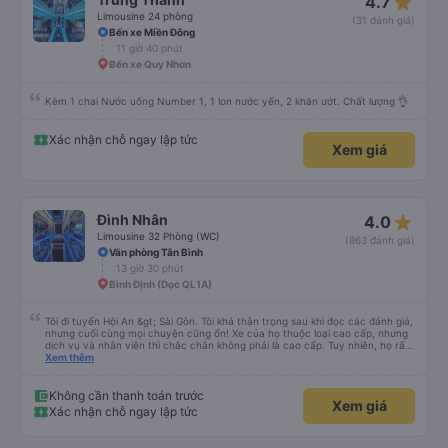
star_rate
4.7
Limousine 24 phòng
(31 đánh giá)
Bến xe Miền Đông
11 giờ 40 phút
Bến xe Quy Nhơn
Kèm 1 chai Nước uống Number 1, 1 lon nước yến, 2 khăn ướt. Chất lượng 👌
Xác nhận chỗ ngay lập tức
Xem giá
star_rate
Đình Nhân
4.0
Limousine 32 Phòng (WC)
(863 đánh giá)
Văn phòng Tân Bình
13 giờ 30 phút
Bình Định (Dọc QL1A)
Tôi đi tuyến Hội An &gt; Sài Gòn. Tôi khá thận trọng sau khi đọc các đánh giá,
nhưng cuối cùng mọi chuyện cũng ổn! Xe của họ thuộc loại cao cấp, nhưng
dịch vụ và nhân viên thì chắc chắn không phải là cao cấp. Tuy nhiên, họ rất
hiệu quả và có năng lực. Họ có văn phòng riêng ở Hội An, điều này khá tốt.
Xem thêm
Có xe đưa đón tốt chở chúng tôi từ văn phòng ra đường cao tốc, nơi chúng
tôi gặp xe buýt. Chúng tôi dừng lại ăn tối ở một quán ăn rẻ, khá ngon lúc
8:30 tối. Chắc hẳn họ đã chạy rất nhanh suốt đêm vì chúng tôi đến phía bắc
Không cần thanh toán trước
Xem giá
Sài Gòn lúc 6:45 sáng (tại cơ sở rửa xe của họ?), nơi họ đưa chúng tôi lên
Xác nhận chỗ ngay lập tức
một chiếc xe buýt đưa đón khá ọp ẹp để chuyển đến văn phòng Tinh Bình
gần trung tâm thành phố hơn (không đủ chỗ ngồi, nên một số người phải
ngồi trên ghế nhựa ở khoang chứa hàng). Chúng tôi đến nơi lúc 7:30 sáng -