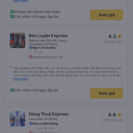
cần 💕
Xem thêm
Không cần thanh toán trước
Xem giá
Xác nhận chỗ ngay lập tức
star_rate
Bốn Luyện Express
4.2
Giường nằm 34 chỗ Luxury
(554 đánh giá)
Limousine 24 Phòng
Ngã 4 An Sương
12 giờ
Bình Định (Dọc QL1A)
Trải nghiệm tốt Nhân viên vui vẻ lịch sự và thân thiện Giờ đến có trễ hơn dự
định 1h, vì xe phải dừng nhiều và lên xuống hàng hóa và rước hành khách,
nói chung là tối thấy yên tâm khi sử dụng dịch vụ của nhà xe này, và sẽ ủng
hộ và giới thiệu cho người thân sử dụng dịch vụ của nhà xe này
Xem thêm
Xác nhận chỗ ngay lập tức
Xem giá
star_rate
Dũng Thuỷ Express
4.6
Limousine 24 Phòng
(296 đánh giá)
Bến xe Miền Đông
11 giờ 35 phút