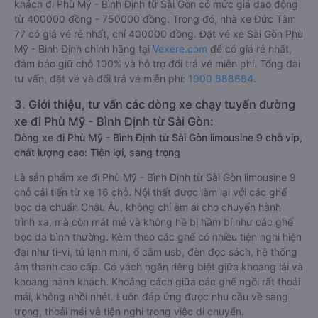
khách đi Phù Mỹ - Bình Định từ Sài Gòn có mức giá dao động
từ 400000 đồng - 750000 đồng. Trong đó, nhà xe Đức Tâm
77 có giá vé rẻ nhất, chỉ 400000 đồng. Đặt vé xe Sài Gòn Phù
Mỹ - Bình Định chính hãng tại
Vexere.com
để có giá rẻ nhất,
đảm bảo giữ chỗ 100% và hỗ trợ đổi trả vé miễn phí. Tổng đài
tư vấn, đặt vé và đổi trả vé miễn phí:
1900 888684
.
3. Giới thiệu, tư vấn các dòng xe chạy tuyến đường
xe đi Phù Mỹ - Bình Định từ Sài Gòn:
Dòng xe đi Phù Mỹ - Bình Định từ Sài Gòn limousine 9 chỗ vip,
chất lượng cao: Tiện lợi, sang trọng
Là sản phẩm xe đi Phù Mỹ - Bình Định từ Sài Gòn limousine 9
chỗ cải tiến từ xe 16 chỗ. Nội thất được làm lại với các ghế
bọc da chuẩn Châu Âu, không chỉ êm ái cho chuyến hành
trình xa, mà còn mát mẻ và không hề bị hầm bí như các ghế
bọc da bình thường. Kèm theo các ghế có nhiều tiện nghi hiện
đại như ti-vi, tủ lạnh mini, ổ cắm usb, đèn đọc sách, hệ thống
âm thanh cao cấp. Có vách ngăn riêng biệt giữa khoang lái và
khoang hành khách. Khoảng cách giữa các ghế ngồi rất thoải
mái, không nhồi nhét. Luôn đáp ứng được nhu cầu về sang
trọng, thoải mái và tiện nghi trong việc di chuyển.