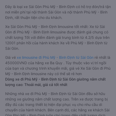
Đây là loại xe Sài Gòn Phù Mỹ - Bình Định có hỗ trợ đón/trả tận
nơi miễn phí tại nội thành Sài Gòn và nội thành Phù Mỹ - Bình
Định, rất thuận tiện cho du khách.
Xe Sài Gòn Phù Mỹ - Bình Định limousine tốt nhất: Xe từ Sài
Gòn đi Phù Mỹ - Bình Định limousine được đánh giá chung có
chất lượng Tốt với điểm đánh giá trung bình từ 4.2/5 dựa trên
12001 phản hồi của hành khách Xe về Phù Mỹ - Bình Định từ
Sài Gòn.
Giá vé
xe limousine đi Phù Mỹ - Bình Định từ Sài Gòn
rẻ nhất là
450000VND của hãng xe Ba Quy . Tùy thuộc vào vị trí ngồi
của bạn và chương trình khuyến mãi, giá vé Xe Sài Gòn đi Phù
Mỹ - Bình Định limousine này có thể sẽ rẻ hơn
Dòng xe đi Phù Mỹ - Bình Định từ Sài Gòn giường nằm chất
lượng cao: Thoải mái, giá cả tốt nhất
Những nhà xe đi Phù Mỹ - Bình Định từ Sài Gòn đều sở hữu
những xe giường nằm chất lượng cao. Trên xe được trang bị
đầy đủ các trang thiết bị hiện đại phục vụ cho nhu cầu di
chuyển của hành khách. Bên cạnh đó, các hãng xe khách Sài
Gòn Phù Mỹ - Bình Định luôn chú trọng đến chất lượng dịch