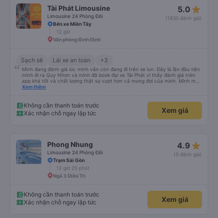
star_rate
Tài Phát Limousine
5.0
Limousine 24 Phòng Đôi
(1830 đánh giá)
Bến xe Miền Tây
12 giờ
Văn phòng Bình Định
Sạch sẽ
Lái xe an toàn
+3
Mình đang đánh giá lúc mình vẫn còn đang đi trên xe lun. Đây là lần đầu tiên
mình đi ra Quy Nhơn và mình đã book đại xe Tài Phát vì thấy đánh giá trên
app khá tốt và chất lượng thật sự vượt hơn cả mong đợi của mình. Mình mua
giường đôi và vừa đủ cho 2 người. Nhân viên của nhà xe phải nói là siêu nhiệt
Xem thêm
tình và dễ thương. Trước chuyến đi mình có gọi cho bên tổng đài thì anh
nhân viên hỗ trợ mình nói chuyện siêu nhẹ nhàng và vui vẻ . Lúc mình lên xe
trung chuyển và lên xe lớn thì luôn hỗ trợ xách vali giùm tụi mình. Trên xe thì
Không cần thanh toán trước
Xem giá
có cả bánh và sữa miễn phí cho khách còn chuẩn bị cả thuốc say xe, dép,
Xác nhận chỗ ngay lập tức
mền, gối và đặc biệt là có gối ôm. Nchung là phải chấm nhà xe 10 sao mới
đủ !!!
star_rate
Phong Nhung
4.9
Limousine 24 Phòng Đôi
(5 đánh giá)
Trạm Sài Gòn
12 giờ 25 phút
Ngã 3 Diêu Trì
Không cần thanh toán trước
Xem giá
Xác nhận chỗ ngay lập tức