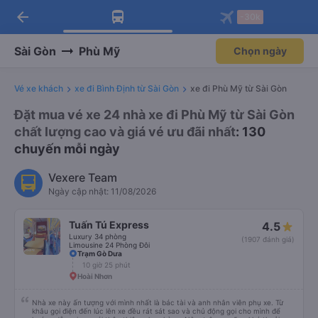
arrow_back
Tải app Vexere ngay!
Tải app Vexere
-30k
Mở app
Mở app
Nhận ưu đãi thành viên độc
-30k/ghế khi đặt vé máy bay qua
quyền
app
Sài Gòn
Phù Mỹ
Chọn ngày
Vé xe khách
xe đi Bình Định từ Sài Gòn
xe đi Phù Mỹ từ Sài Gòn
Đặt mua vé xe 24 nhà xe đi Phù Mỹ từ Sài Gòn
chất lượng cao và giá vé ưu đãi nhất
: 130
chuyến mỗi ngày
Vexere Team
Ngày cập nhật: 11/08/2026
Tuấn Tú Express
4.5
Luxury 34 phòng
(1907 đánh giá)
Limousine 24 Phòng Đôi
Trạm Gò Dưa
10 giờ 25 phút
Hoài Nhơn
Nhà xe này ấn tượng với mình nhất là bác tài và anh nhân viên phụ xe. Từ
khâu gọi điện đến lúc lên xe đều rát sát sao và chủ động gọi cho mình để