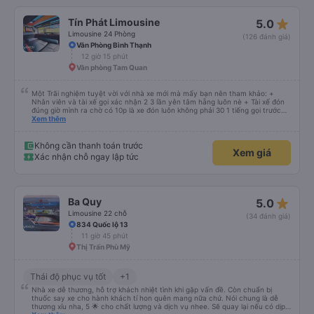
star_rate
Tín Phát Limousine
5.0
Limousine 24 Phòng
(126 đánh giá)
Văn Phòng Bình Thạnh
12 giờ 15 phút
Văn phòng Tam Quan
Một Trãi nghiệm tuyệt vời với nhà xe mới mà mấy bạn nên tham khảo: +
Nhân viên và tài xế gọi xác nhận 2 3 lần yên tâm hẵng luôn nè + Tài xế đón
đúng giờ mình ra chờ có 10p là xe đón luôn không phải 30 1 tiếng gọi trước
đợi cực + Xe mới, xịn, thơm và Đặt biệt là cực kỳ ưng mền gối trên xe luôn
Xem thêm
nha. Bình thường toàn gối da nằm đau cả cổ mà đây gối này nhà xe đổi hết
luôn qua gối dạng lông êm cực. + Giường rộng cực kỳ, có móc treo dép ở
trên không bị vướng chân như các xe khác mình từng đi + Tài xế lơ xe nhiệt
Không cần thanh toán trước
Xem giá
tình hỗ trợ hỏi đón trả cực bao nhiệt tình nhẹ nhàn luôn nha + Trên xe còn
Xác nhận chỗ ngay lập tức
có bánh nước, khăn lạnh. Tới trạm tài xế còn tinh ý chuẩn bị thêm khăn lạnh
ở trạm dừng nữa. 10đ cho sự tinh tế của nhà xe nha.
star_rate
Ba Quy
5.0
Limousine 22 chỗ
(34 đánh giá)
834 Quốc lộ 13
11 giờ 45 phút
Thị Trấn Phù Mỹ
Thái độ phục vụ tốt
+1
Nhà xe dễ thương, hỗ trợ khách nhiệt tình khi gặp vấn đề. Còn chuẩn bị
thuốc say xe cho hành khách tí hon quên mang nữa chứ. Nói chung là dễ
thương xỉu nha, 5 🌟 cho chất lượng và dịch vụ nhee. Sẽ quay lại nếu có dịp