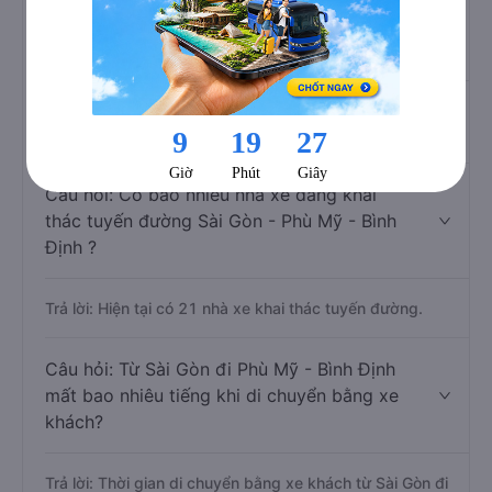
Câu hỏi: Xe nào đi Phù Mỹ - Bình Định có
giá rẻ nhất?
Trả lời: Vé xe rẻ nhất có mức giá là 400.000 đồng của
nhà xe Đức Tâm 77.
Câu hỏi: Có bao nhiêu nhà xe đang khai
thác tuyến đường Sài Gòn - Phù Mỹ - Bình
Định ?
Trả lời: Hiện tại có 21 nhà xe khai thác tuyến đường.
Câu hỏi: Từ Sài Gòn đi Phù Mỹ - Bình Định
mất bao nhiêu tiếng khi di chuyển bằng xe
khách?
Trả lời: Thời gian di chuyển bằng xe khách từ Sài Gòn đi