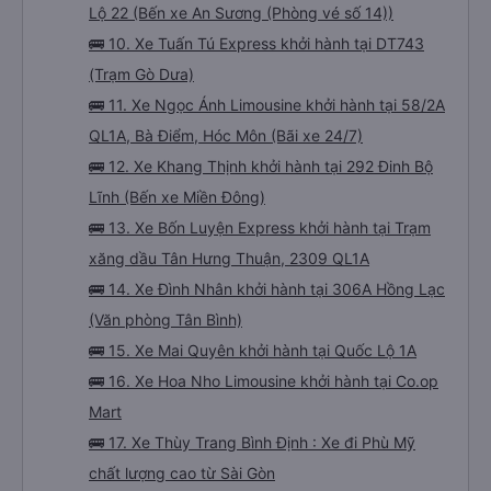
Lộ 22 (Bến xe An Sương (Phòng vé số 14))
🚌 10. Xe Tuấn Tú Express khởi hành tại DT743
(Trạm Gò Dưa)
🚌 11. Xe Ngọc Ánh Limousine khởi hành tại 58/2A
QL1A, Bà Điểm, Hóc Môn (Bãi xe 24/7)
🚌 12. Xe Khang Thịnh khởi hành tại 292 Đinh Bộ
Lĩnh (Bến xe Miền Đông)
🚌 13. Xe Bốn Luyện Express khởi hành tại Trạm
xăng dầu Tân Hưng Thuận, 2309 QL1A
🚌 14. Xe Đình Nhân khởi hành tại 306A Hồng Lạc
(Văn phòng Tân Bình)
🚌 15. Xe Mai Quyên khởi hành tại Quốc Lộ 1A
🚌 16. Xe Hoa Nho Limousine khởi hành tại Co.op
Mart
🚌 17. Xe Thùy Trang Bình Định : Xe đi Phù Mỹ
chất lượng cao từ Sài Gòn