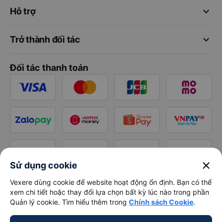
keyboard_arrow_down
Hỗ trợ
keyboard_arrow_down
Trở thành đối tác
Đối tác thanh toán
close
Sử dụng cookie
Vexere dùng cookie để website hoạt động ổn định. Bạn có thể
xem chi tiết hoặc thay đổi lựa chọn bất kỳ lúc nào trong phần
Quản lý cookie. Tìm hiểu thêm trong
Chính sách Cookie
.