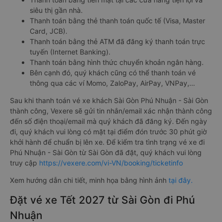
siêu thị gần nhà.
Thanh toán bằng thẻ thanh toán quốc tế (Visa, Master
Card, JCB).
Thanh toán bằng thẻ ATM đã đăng ký thanh toán trực
tuyến (Internet Banking).
Thanh toán bằng hình thức chuyển khoản ngân hàng.
Bên cạnh đó, quý khách cũng có thể thanh toán vé
thông qua các ví Momo, ZaloPay, AirPay, VNPay,…
Sau khi thanh toán vé xe khách Sài Gòn Phú Nhuận - Sài Gòn
thành công, Vexere sẽ gửi tin nhắn/email xác nhận thành công
đến số điện thoại/email mà quý khách đã đăng ký. Đến ngày
đi, quý khách vui lòng có mặt tại điểm đón trước 30 phút giờ
khởi hành để chuẩn bị lên xe. Để kiểm tra tình trạng vé xe đi
Phú Nhuận - Sài Gòn từ Sài Gòn đã đặt, quý khách vui lòng
truy cập
https://vexere.com/vi-VN/booking/ticketinfo
Xem hướng dẫn chi tiết, minh họa bằng hình ảnh
tại đây.
Đặt vé xe Tết 2027 từ Sài Gòn đi Phú
Nhuận