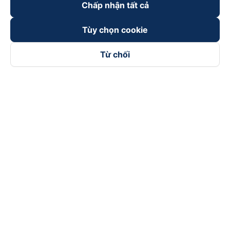
Chấp nhận tất cả
Tùy chọn cookie
Từ chối
Theo dõi chúng tôi trên
Facebook
Tiktok
Youtube
Công ty TNHH Thương Mại Dịch Vụ Vexere
Địa chỉ đăng ký kinh doanh: 8C Chữ Đồng Tử, Phường Tân
Sơn Nhất, TP. Hồ Chí Minh, Việt Nam
Địa chỉ
:
Lầu 2, toà nhà H3 Circo Hoàng Diệu, 384 Hoàng Diệu,
Phường Khánh Hội, TP Hồ Chí Minh, Việt Nam
Tầng 3, toà nhà 101 Láng Hạ, 101 Láng Hạ, Phường Láng, TP.
Hà Nội, Việt Nam
Giấy chứng nhận ĐKKD số 0315133726 do Sở KH và ĐT TP.
Hồ Chí Minh cấp lần đầu ngày 27/6/2018
Bản quyền © 2025 thuộc về Vexere.com