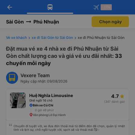
arrow_back
Tải app Vexere ngay!
Tải app Vexere
-30k
Mở app
Mở app
Nhận ưu đãi thành viên độc
-30k/ghế khi đặt vé máy bay qua
quyền
app
Sài Gòn
Phú Nhuận
Chọn ngày
Vé xe khách
xe đi Sài Gòn từ Sài Gòn
xe đi Phú Nhuận từ Sài Gòn
Đặt mua vé xe 4 nhà xe đi Phú Nhuận từ Sài
Gòn chất lượng cao và giá vé ưu đãi nhất
: 33
chuyến mỗi ngày
Vexere Team
Ngày cập nhật: 09/08/2026
Huệ Nghĩa Limousine
4.7
Ghế ngồi 16 chỗ
(347 đánh giá)
Bến xe Củ Chi
0 giờ 48 phút
Văn phòng Lê Đại Hành
Chuyến đi tuyệt vời, xe đưa đón thoải mái từ điểm đón đã chọn, quản lý nhiệt
tình và lịch sự, chỗ ngồi tuyệt vời, sạch sẽ và thoải mái 🥰✨