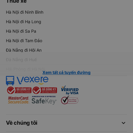
Thuê xe
Hà Nội đi Ninh Bình
Hà Nội đi Hạ Long
Hà Nội đi Sa Pa
Hà Nội đi Tam Đảo
Đà Nẵng đi Hội An
Đà Nẵng đi Huế
Hải Phòng đi Hà Nội
Xem tất cả tuyến đường
keyboard_arrow_down
Về chúng tôi