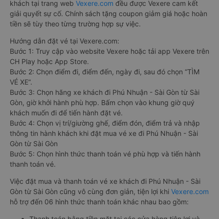
khách tại trang web
Vexere.com
đều được Vexere cam kết
giải quyết sự cố. Chính sách tặng coupon giảm giá hoặc hoàn
tiền sẽ tùy theo từng trường hợp sự việc.
Hướng dẫn đặt vé tại Vexere.com:
Bước 1: Truy cập vào website Vexere hoặc tải app Vexere trên
CH Play hoặc App Store.
Bước 2: Chọn điểm đi, điểm đến, ngày đi, sau đó chọn “TÌM
VÉ XE”.
Bước 3: Chọn hãng xe khách đi Phú Nhuận - Sài Gòn từ Sài
Gòn, giờ khởi hành phù hợp. Bấm chọn vào khung giờ quý
khách muốn đi để tiến hành đặt vé.
Bước 4: Chọn vị trí/giường ghế, điểm đón, điểm trả và nhập
thông tin hành khách khi đặt mua vé xe đi Phú Nhuận - Sài
Gòn từ Sài Gòn
Bước 5: Chọn hình thức thanh toán vé phù hợp và tiến hành
thanh toán vé.
Việc đặt mua và thanh toán vé xe khách đi Phú Nhuận - Sài
Gòn từ Sài Gòn cũng vô cùng đơn giản, tiện lợi khi
Vexere.com
hỗ trợ đến 06 hình thức thanh toán khác nhau bao gồm:
Thanh toán bằng tiền mặt tại các cửa hàng tiện lợi và