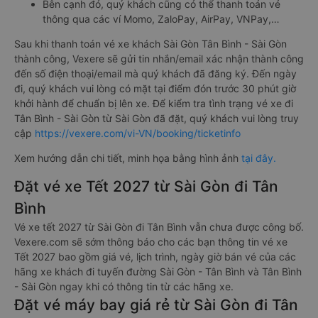
Bên cạnh đó, quý khách cũng có thể thanh toán vé
thông qua các ví Momo, ZaloPay, AirPay, VNPay,…
Sau khi thanh toán vé xe khách Sài Gòn Tân Bình - Sài Gòn
thành công, Vexere sẽ gửi tin nhắn/email xác nhận thành công
đến số điện thoại/email mà quý khách đã đăng ký. Đến ngày
đi, quý khách vui lòng có mặt tại điểm đón trước 30 phút giờ
khởi hành để chuẩn bị lên xe. Để kiểm tra tình trạng vé xe đi
Tân Bình - Sài Gòn từ Sài Gòn đã đặt, quý khách vui lòng truy
cập
https://vexere.com/vi-VN/booking/ticketinfo
Xem hướng dẫn chi tiết, minh họa bằng hình ảnh
tại đây.
Đặt vé xe Tết 2027 từ Sài Gòn đi Tân
Bình
Vé xe tết 2027 từ Sài Gòn đi Tân Bình vẫn chưa được công bố.
Vexere.com sẽ sớm thông báo cho các bạn thông tin vé xe
Tết 2027 bao gồm giá vé, lịch trình, ngày giờ bán vé của các
hãng xe khách đi tuyến đường Sài Gòn - Tân Bình và Tân Bình
- Sài Gòn ngay khi có thông tin từ các hãng xe.
Đặt vé máy bay giá rẻ từ Sài Gòn đi Tân