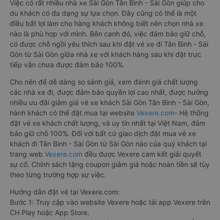
Việc có rất nhiều nhà xe Sài Gòn Tân Bình - Sài Gòn giúp cho
du khách có đa dạng sự lựa chọn. Đây cũng có thể là một
điều bất lợi làm cho hàng khách không biết nên chọn nhà xe
nào là phù hợp với mình. Bên cạnh đó, việc đảm bảo giữ chỗ,
có được chỗ ngồi yêu thích sau khi đặt vé xe đi Tân Bình - Sài
Gòn từ Sài Gòn giữa nhà xe với khách hàng sau khi đặt trực
tiếp vẫn chưa được đảm bảo 100%.
Cho nên để dễ dàng so sánh giá, xem đánh giá chất lượng
các nhà xe đi, được đảm bảo quyền lợi cao nhất, được hưởng
nhiều ưu đãi giảm giá vé xe khách Sài Gòn Tân Bình - Sài Gòn,
hành khách có thể đặt mua tại website
Vexere.com
- Hệ thống
đặt vé xe khách chất lượng, và uy tín nhất tại Việt Nam, đảm
bảo giữ chỗ 100%. Đối với bất cứ giao dịch đặt mua vé xe
khách đi Tân Bình - Sài Gòn từ Sài Gòn nào của quý khách tại
trang web
Vexere.com
đều được Vexere cam kết giải quyết
sự cố. Chính sách tặng coupon giảm giá hoặc hoàn tiền sẽ tùy
theo từng trường hợp sự việc.
Hướng dẫn đặt vé tại Vexere.com:
Bước 1: Truy cập vào website Vexere hoặc tải app Vexere trên
CH Play hoặc App Store.