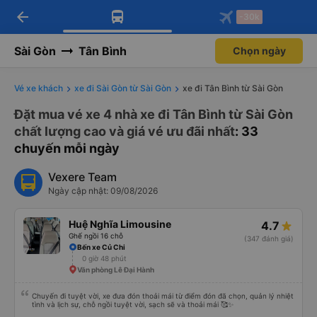
arrow_back
Tải app Vexere ngay!
Tải app Vexere
-30k
Mở app
Mở app
Nhận ưu đãi thành viên độc
-30k/ghế khi đặt vé máy bay qua
quyền
app
Sài Gòn
Tân Bình
Chọn ngày
Vé xe khách
xe đi Sài Gòn từ Sài Gòn
xe đi Tân Bình từ Sài Gòn
Đặt mua vé xe 4 nhà xe đi Tân Bình từ Sài Gòn
chất lượng cao và giá vé ưu đãi nhất
: 33
chuyến mỗi ngày
Vexere Team
Ngày cập nhật: 09/08/2026
Huệ Nghĩa Limousine
4.7
Ghế ngồi 16 chỗ
(347 đánh giá)
Bến xe Củ Chi
0 giờ 48 phút
Văn phòng Lê Đại Hành
Chuyến đi tuyệt vời, xe đưa đón thoải mái từ điểm đón đã chọn, quản lý nhiệt
tình và lịch sự, chỗ ngồi tuyệt vời, sạch sẽ và thoải mái 🥰✨