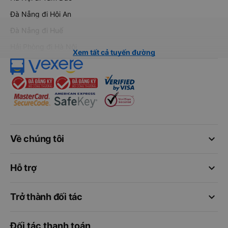
Đà Nẵng đi Hội An
Đà Nẵng đi Huế
Hải Phòng đi Hà Nội
Xem tất cả tuyến đường
keyboard_arrow_down
Về chúng tôi
keyboard_arrow_down
Hỗ trợ
keyboard_arrow_down
Trở thành đối tác
Đối tác thanh toán