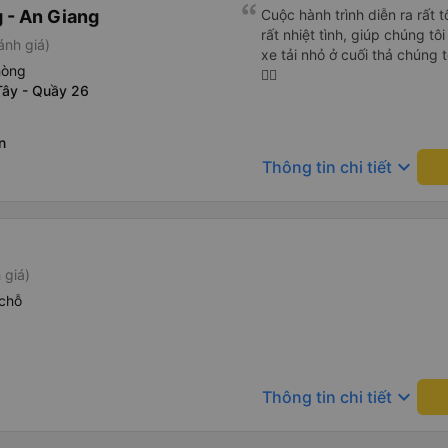
 - An Giang
Cuộc hành trình diễn ra rất 
rất nhiệt tình, giúp chúng t
ánh giá)
xe tải nhỏ ở cuối thả chúng 
hòng
👍🏻
Tây - Quầy 26
n
keyboard_arrow_down
Thông tin chi tiết
 giá)
chỗ
keyboard_arrow_down
Thông tin chi tiết