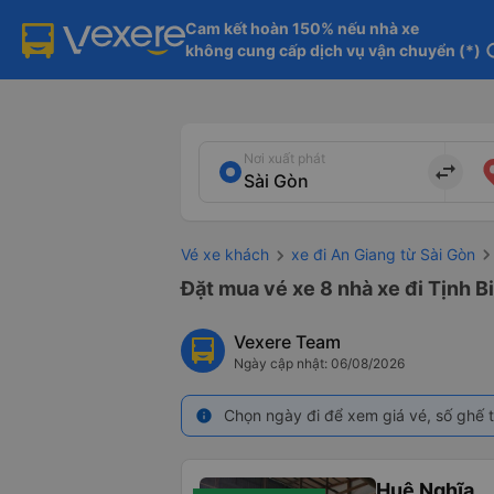
Cam kết hoàn 150% nếu nhà xe

không cung cấp dịch vụ vận chuyển (*)
in
Nơi xuất phát
import_export
Vé xe khách
xe đi An Giang từ Sài Gòn
Đặt mua vé xe 8 nhà xe đi Tịnh B
Vexere Team
Ngày cập nhật: 06/08/2026
Chọn ngày đi để xem giá vé, số ghế t
info
Huệ Nghĩa