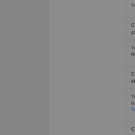
T
C
c
T
N
C
k
T
b
T
C