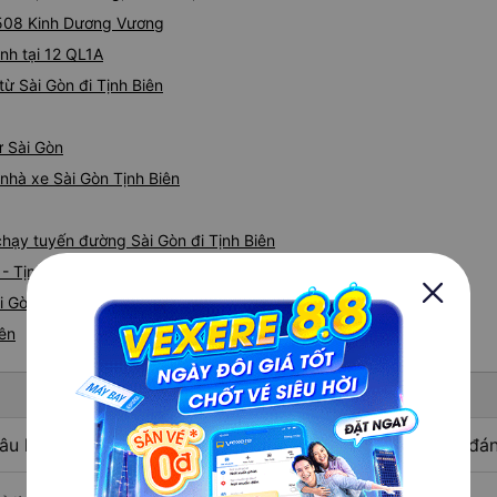
i 508 Kinh Dương Vương
nh tại 12 QL1A
ừ Sài Gòn đi Tịnh Biên
ừ Sài Gòn
 nhà xe Sài Gòn Tịnh Biên
 chạy tuyến đường Sài Gòn đi Tịnh Biên
- Tịnh Biên
i Gòn nhanh và uy tín nhất
iên
âu hỏi: Nhà xe đi Tịnh Biên - An Giang từ Sài Gòn được đán