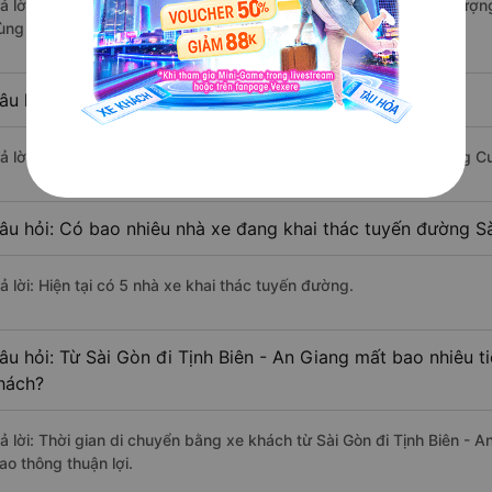
rả lời: Xe đi Tịnh Biên - An Giang từ Sài Gòn được đánh giá chất lượn
ùng Cường - An Giang, Quang Huy.
âu hỏi: Xe nào đi Tịnh Biên - An Giang có giá rẻ nhất?
rả lời: Vé xe rẻ nhất có mức giá là 220.000 đồng của nhà xe Hùng C
âu hỏi: Có bao nhiêu nhà xe đang khai thác tuyến đường Sà
ả lời: Hiện tại có 5 nhà xe khai thác tuyến đường.
âu hỏi: Từ Sài Gòn đi Tịnh Biên - An Giang mất bao nhiêu t
hách?
rả lời: Thời gian di chuyển bằng xe khách từ Sài Gòn đi Tịnh Biên - 
ao thông thuận lợi.