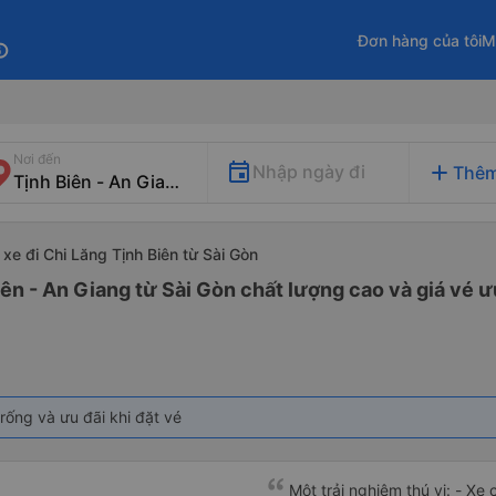
Đơn hàng của tôi
M
fo
Nơi đến
add
Nhập ngày đi
Thêm
xe đi Chi Lăng Tịnh Biên từ Sài Gòn
iên - An Giang từ Sài Gòn chất lượng cao và giá vé ư
rống và ưu đãi khi đặt vé
Một trải nghiệm thú vị: - Xe chạy rấ