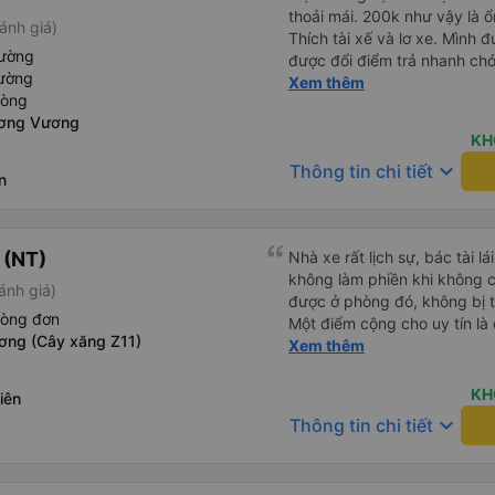
thoải mái. 200k như vậy là ổ
ánh giá)
Thích tài xế và lơ xe. Mình đ
iường
được đổi điểm trả nhanh chón
iường
vẻ. - Bác tài đi xe mở nhạc 
Xem thêm
hòng
những năm 2000. - Điểm dừ
ương Vương
ngắm cá Hải Tượng. - Xe tr
KH
rộng rãi, thoải mái, mát mẻ.
keyboard_arrow_down
Thông tin chi tiết
thoáng mát, sạch sẽ, có nướ
n
sinh. - Thích phong cách là
xúc tích, đầy đủ, bài bản. H
 (NT)
Nhà xe rất lịch sự, bác tài l
không làm phiền khi không c
ánh giá)
được ở phòng đó, không bị 
hòng đơn
Một điểm cộng cho uy tín là
ơng (Cây xăng Z11)
Xem thêm
cùng chuyến để 
KH
iên
keyboard_arrow_down
Thông tin chi tiết