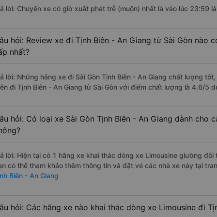
rả lời: Chuyến xe có giờ xuất phát trễ (muộn) nhất là vào lúc 23:59 
âu hỏi: Review xe đi Tịnh Biên - An Giang từ Sài Gòn nào có
ấp nhất?
rả lời: Những hãng xe đi Sài Gòn Tịnh Biên - An Giang chất lượng tốt,
iên đi Tịnh Biên - An Giang từ Sài Gòn với điểm chất lượng là 4.6/5
âu hỏi: Có loại xe Sài Gòn Tịnh Biên - An Giang dành cho c
hông?
rả lời: Hiện tại có 1 hãng xe khai thác dòng xe Limousine giường đôi
ạn có thể tham khảo thêm thông tin và đặt vé các nhà xe này tại tra
ịnh Biên - An Giang
âu hỏi: Các hãng xe nào khai thác dòng xe Limousine đi Tị