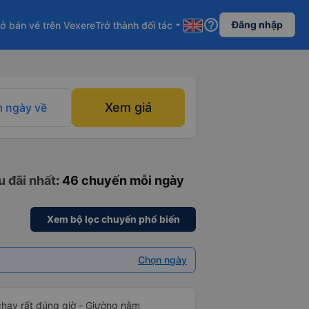
help_outline
Đăng nhập
ở bán vé trên Vexere
Trở thành đối tác
arrow_drop_down
Xem giá
 ngày về
u đãi nhất
: 46 chuyến mỗi ngày
Xem bộ lọc chuyến phổ biến
Chọn ngày
t đúng giờ - Giường nằm