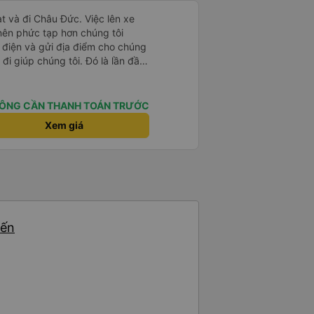
t và đi Châu Đức. Việc lên xe
 nên phức tạp hơn chúng tôi
 điện và gửi địa điểm cho chúng
 đi giúp chúng tôi. Đó là lần đầu
i đứa trẻ nhỏ khá thú vị. Chúng
 xe sẽ dừng lại để nghỉ hoặc ăn
 xe dừng lại lúc nửa đêm ở Cần
ÔNG CẦN THANH TOÁN TRƯỚC
ăn. Khi đến điểm dừng, họ đánh
Xem giá
ảo chúng tôi đã sẵn sàng. Nhìn
 tốt. Mỗi giường đều có gối và
lớn và 1 trẻ em nằm thoải mái.
yến