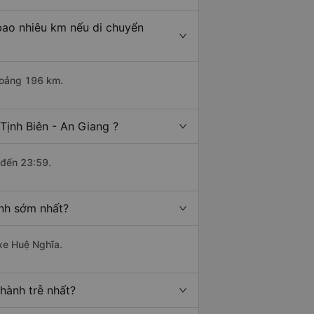
 bao nhiêu km nếu di chuyển
khoảng 196 km.
Tịnh Biên - An Giang ?
 đến 23:59.
ành sớm nhất?
 xe Huệ Nghĩa.
 hành trễ nhất?