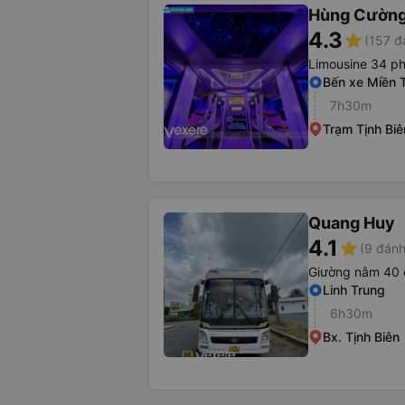
Hùng Cường
4.3
star
(157 đ
Limousine 34 p
Bến xe Miền 
7h30m
Trạm Tịnh Biê
Quang Huy
4.1
star
(9 đánh
Giường nằm 40 
Linh Trung
6h30m
Bx. Tịnh Biên