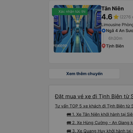
Tân Niên
Xác nhận tức thì
4.6
star
(2276 
Limousine Phòng
Ngã 4 An Sư
6h30m
Tịnh Biên
Xem thêm chuyến
Đặt mua vé xe đi Tịnh Biên từ 
Tư vấn TOP 5 xe khách đi Tịnh Biên từ S
🚌 1. Xe Tân Niên khởi hành tại S
🚌 2. Xe Hùng Cường - An Giang k
🚌 3. Xe Quang Huy khởi hành tại