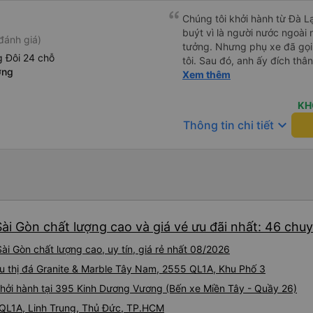
Chúng tôi khởi hành từ Đà Lạ
buýt vì là người nước ngoài
đánh giá)
tưởng. Nhưng phụ xe đã gọi
 Đôi 24 chỗ
tôi. Sau đó, anh ấy đích thân
ơng
tiên đi xe giường nằm với ha
Xem thêm
tôi không chắc chắn khi nào
uống. Tôi rất ngạc nhiên khi
KH
Thơ và mọi người xuống xe 
keyboard_arrow_down
Thông tin chi tiết
thức chúng tôi dậy và đảm b
chung, đó là một trải nghiệm
chăn, và đủ chỗ cho 1 người 
Sài Gòn chất lượng cao và giá vé ưu đãi nhất: 46 chu
ài Gòn chất lượng cao, uy tín, giá rẻ nhất 08/2026
iêu thị đá Granite & Marble Tây Nam, 2555 QL1A, Khu Phố 3
hởi hành tại 395 Kinh Dương Vương (Bến xe Miền Tây - Quầy 26)
 QL1A, Linh Trung, Thủ Đức, TP.HCM