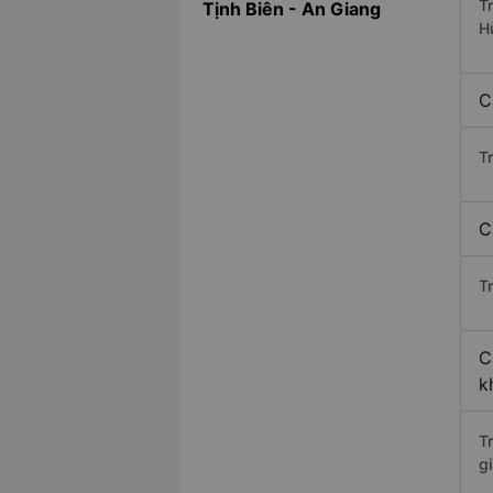
T
Tịnh Biên - An Giang
H
C
T
C
Tr
C
k
T
gi