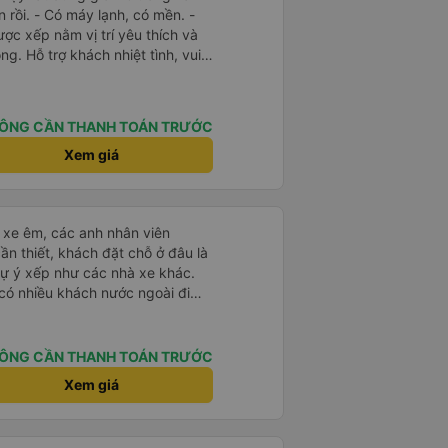
n rồi. - Có máy lạnh, có mền. -
ược xếp nằm vị trí yêu thích và
g. Hỗ trợ khách nhiệt tình, vui
làm mình hoài niệm về Sài Gòn
ng xe sạch sẽ, đẹp đẽ. Được
ung chuyển chạy đúng giờ. Xe
ÔNG CẦN THANH TOÁN TRƯỚC
 - Phòng chờ nhà xe rộng rãi,
c uống, có ổ cắm sạc, có nhà vệ
Xem giá
m việc của nhà xe: nhanh-gọn-lẹ,
ợp gu kiểu du lịch bụi như mình.
ái xe êm, các anh nhân viên
ần thiết, khách đặt chỗ ở đâu là
tự ý xếp như các nhà xe khác.
 có nhiều khách nước ngoài đi
đến Nha Trang nha!
ÔNG CẦN THANH TOÁN TRƯỚC
Xem giá