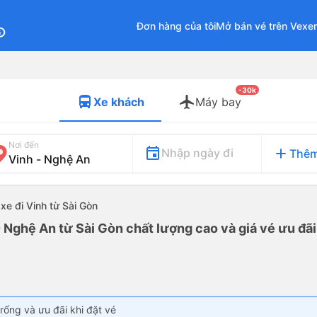
Đơn hàng của tôi
Mở bán vé trên Vexe
fo
-30k
Xe khách
Máy bay
Nơi đến
add
Nhập ngày đi
Thêm
xe đi Vinh từ Sài Gòn
- Nghệ An từ Sài Gòn chất lượng cao và giá vé ưu đãi
rống và ưu đãi khi đặt vé