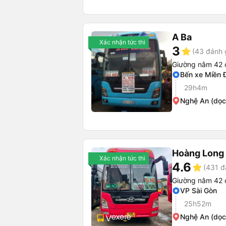
A Ba
Xác nhận tức thì
3
star
(43 đánh 
Giường nằm 42 
Bến xe Miền 
29h4m
Nghệ An (dọc
Hoàng Long 
Xác nhận tức thì
4.6
star
(431 đ
Giường nằm 42 
VP Sài Gòn
25h52m
Nghệ An (dọc