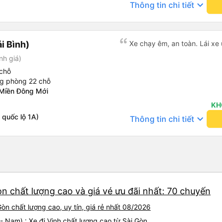
keyboard_arrow_down
Thông tin chi tiết
i Bình)
Xe chạy êm, an toàn. Lái xe 
nh giá)
chỗ
ng phòng 22 chỗ
Miền Đông Mới
KH
 quốc lộ 1A)
keyboard_arrow_down
Thông tin chi tiết
òn chất lượng cao và giá vé ưu đãi nhất: 70 chuyến
òn chất lượng cao, uy tín, giá rẻ nhất 08/2026
- Nam) : Xe đi Vinh chất lượng cao từ Sài Gòn