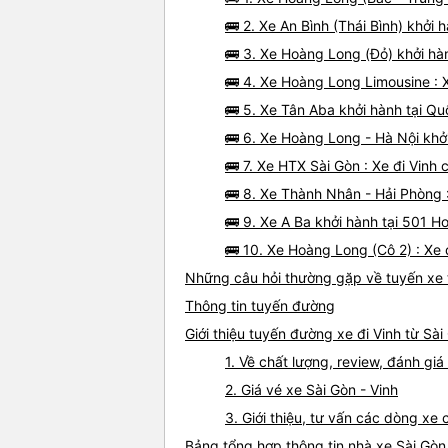
🚌 2. Xe An Bình (Thái Bình) khở
🚌 3. Xe Hoàng Long (Đỏ) khởi hàn
🚌 4. Xe Hoàng Long Limousine : X
🚌 5. Xe Tân Aba khởi hành tại Q
🚌 6. Xe Hoàng Long - Hà Nội khở
🚌 7. Xe HTX Sài Gòn : Xe đi Vinh 
🚌 8. Xe Thành Nhân - Hải Phòng :
🚌 9. Xe A Ba khởi hành tại 501
🚌 10. Xe Hoàng Long (Cô 2) : Xe 
Những câu hỏi thường gặp về tuyến xe t
Thông tin tuyến đường
Giới thiệu tuyến đường xe đi Vinh từ Sài
1. Về chất lượng, review, đánh giá
2. Giá vé xe Sài Gòn - Vinh
3. Giới thiệu, tư vấn các dòng xe
Bảng tổng hợp thông tin nhà xe Sài Gòn 