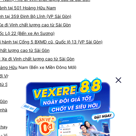
i hành tại 501 Hoàng Hữu Nam
h tại 359 Đinh Bộ Lĩnh (VP Sài Gòn)
e đi Vinh chất lượng cao từ Sài Gòn
uốc Lộ 22 (Bến xe An Sương)
i hành tại Cổng 5 BXMD cũ, Quốc lộ 13 (VP Sài Gòn)
chất lượng cao từ Sài Gòn
 Xe đi Vinh chất lượng cao từ Sài Gòn
 Hoàng Hữu Nam (Bến xe Miền Đông Mới)
đi Vinh chất lượng cao từ Sài Gòn
ừ Sài Gòn đi Vinh
 Gòn
 nhà xe Sài Gòn Vinh
 chạy tuyến đường Sài Gòn đi Vinh
- Vinh