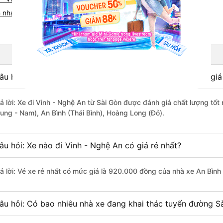
 nhanh và uy tín nhất
âu hỏi: Nhà xe đi Vinh - Nghệ An từ Sài Gòn được đánh giá
rả lời: Xe đi Vinh - Nghệ An từ Sài Gòn được đánh giá chất lượng tố
rung - Nam), An Bình (Thái Bình), Hoàng Long (Đỏ).
âu hỏi: Xe nào đi Vinh - Nghệ An có giá rẻ nhất?
rả lời: Vé xe rẻ nhất có mức giá là 920.000 đồng của nhà xe An Bình 
âu hỏi: Có bao nhiêu nhà xe đang khai thác tuyến đường Sà