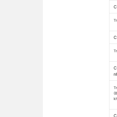
C
T
C
T
C
n
T
(
k
C