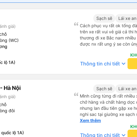
Sạch sẽ
Lái xe an
Cách phục vụ rất ok tổng đà
ánh giá)
trên xe rất vui vẻ giá cả thi
chỗ
thương đi xe Bắc nam nhiều 
hòng (WC)
được nx rất ung ý se còn ủn
ương
KH
c lộ 1A)
keyboard_arrow_down
Thông tin chi tiết
- Hà Nội
Sạch sẽ
Lái xe an
Mình cũng từng đi rất nhiề
ánh giá)
chở hàng và chất hàng dọc đ
chỗ
nhưng lan đầu tiên gặp xe h
òng đôi
nghi sac tại giường xe sạch s
tính sẽ con ung hô nhe
Xem thêm
KH
 quốc lộ 1A)
keyboard_arrow_down
Thông tin chi tiết