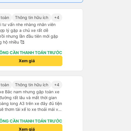
 toàn
Thông tin hữu ích
+4
i tư vấn nhe nhàng nhân viên
 hợp lý gặp a chủ xe rất dễ
rồi nhưng lần đầu tiên mới gặp
g hộ nhiều 🥰
ÔNG CẦN THANH TOÁN TRƯỚC
Xem giá
 toàn
Thông tin hữu ích
+4
u xe Bắc nam nhưng gặp toàn xe
ường rất lâu và mất thời gian
oàng long A3 trên xe đây đủ tiện
ẽ thơm tài xế lo xe thoải mái vui
ÔNG CẦN THANH TOÁN TRƯỚC
Xem giá