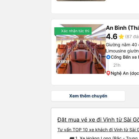
An Bình (Thá
Xác nhận tức thì
4.6
star
(87 đá
Giường nằm 40 
Limousine giườ
Cổng Bến xe 
21h
Nghệ An (dọc
Xem thêm chuyến
Đặt mua vé xe đi Vinh từ Sài G
Tư vấn TOP 10 xe khách đi Vinh từ Sài G
🚌 1. Xe Hoàng Long (Bắc - Trung 