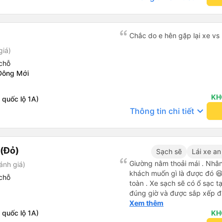
Chắc do e hên gặp lại xe vs 
giá)
chỗ
Đông Mới
KH
 quốc lộ 1A)
keyboard_arrow_down
Thông tin chi tiết
(Đỏ)
Sạch sẽ
Lái xe an
Giường nằm thoải mái . Nhân 
ánh giá)
khách muốn gì là được đó 😆 
chỗ
toàn . Xe sạch sẽ có ổ sạc tạ
đúng giờ và được sắp xếp đ
cho hoàng long đỏ 👍
Xem thêm
 quốc lộ 1A)
KH