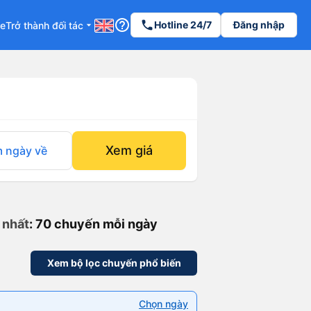
help_outline
phone
Hotline 24/7
Đăng nhập
re
Trở thành đối tác
arrow_drop_down
Xem giá
 ngày về
 nhất
: 70 chuyến mỗi ngày
Xem bộ lọc chuyến phổ biến
Chọn ngày