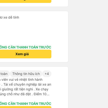
lơ xe dễ tính
ÔNG CẦN THANH TOÁN TRƯỚC
Xem giá
 toàn
Thông tin hữu ích
+4
viên vui vẻ nhiệt tình hành
. Tài xế chuyên nghiệp lái xe an
i giường rất tiện nghi . Xe chạy
úng chỗ như đã đặt . Điểm 10
ÔNG CẦN THANH TOÁN TRƯỚC