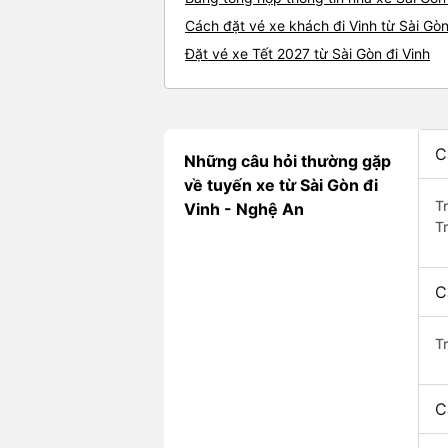
Cách đặt vé xe khách đi Vinh từ Sài Gòn
Đặt vé xe Tết 2027 từ Sài Gòn đi Vinh
C
Những câu hỏi thường gặp
về tuyến xe từ Sài Gòn đi
T
Vinh - Nghệ An
T
C
T
C