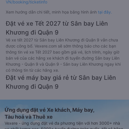
30 phút giờ khởi hành để chuẩn bị lên xe. Để kiểm tra tình
trạng vé xe đi Quận 9 - Sài Gòn từ Sân bay Liên Khương đã
đặt, quý khách vui lòng truy cập
https://vexere.com/vi-
VN/booking/ticketinfo
Xem hướng dẫn chi tiết, minh họa bằng hình ảnh
tại đây.
Đặt vé xe Tết 2027 từ Sân bay Liên
Khương đi Quận 9
Vé xe tết 2027 từ Sân bay Liên Khương đi Quận 9 vẫn chưa
được công bố. Vexere.com sẽ sớm thông báo cho các bạn
thông tin vé xe Tết 2027 bao gồm giá vé, lịch trình, ngày giờ
bán vé của các hãng xe khách đi tuyến đường Sân bay Liên
Khương - Quận 9 và Quận 9 - Sân bay Liên Khương ngay khi
có thông tin từ các hãng xe.
Đặt vé máy bay giá rẻ từ Sân bay Liên
Khương đi Quận 9