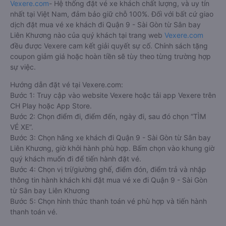
các nhà xe đi, được đảm bảo quyền lợi cao nhất, được hưởng
nhiều ưu đãi giảm giá vé xe khách Sân bay Liên Khương Quận
9 - Sài Gòn, hành khách có thể đặt mua tại website
Vexere.com
- Hệ thống đặt vé xe khách chất lượng, và uy tín
nhất tại Việt Nam, đảm bảo giữ chỗ 100%. Đối với bất cứ giao
dịch đặt mua vé xe khách đi Quận 9 - Sài Gòn từ Sân bay
Liên Khương nào của quý khách tại trang web
Vexere.com
đều được Vexere cam kết giải quyết sự cố. Chính sách tặng
coupon giảm giá hoặc hoàn tiền sẽ tùy theo từng trường hợp
sự việc.
Hướng dẫn đặt vé tại Vexere.com:
Bước 1: Truy cập vào website Vexere hoặc tải app Vexere trên
CH Play hoặc App Store.
Bước 2: Chọn điểm đi, điểm đến, ngày đi, sau đó chọn “TÌM
VÉ XE”.
Bước 3: Chọn hãng xe khách đi Quận 9 - Sài Gòn từ Sân bay
Liên Khương, giờ khởi hành phù hợp. Bấm chọn vào khung giờ
quý khách muốn đi để tiến hành đặt vé.
Bước 4: Chọn vị trí/giường ghế, điểm đón, điểm trả và nhập
thông tin hành khách khi đặt mua vé xe đi Quận 9 - Sài Gòn