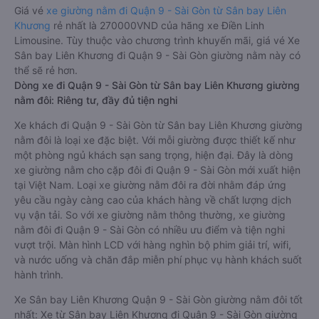
nằm được đánh giá chung chất lượng Tốt với điểm đánh giá
trung bình từ 4.1/5 dựa trên 6368 phản hồi của hành khách
Xe về Quận 9 - Sài Gòn từ Sân bay Liên Khương.
Giá vé
xe giường nằm đi Quận 9 - Sài Gòn từ Sân bay Liên
Khương
rẻ nhất là 270000VND của hãng xe Điền Linh
Limousine. Tùy thuộc vào chương trình khuyến mãi, giá vé Xe
Sân bay Liên Khương đi Quận 9 - Sài Gòn giường nằm này có
thể sẽ rẻ hơn.
Dòng xe đi Quận 9 - Sài Gòn từ Sân bay Liên Khương giường
nằm đôi: Riêng tư, đầy đủ tiện nghi
Xe khách đi Quận 9 - Sài Gòn từ Sân bay Liên Khương giường
nằm đôi là loại xe đặc biệt. Với mỗi giường được thiết kế như
một phòng ngủ khách sạn sang trọng, hiện đại. Đây là dòng
xe giường nằm cho cặp đôi đi Quận 9 - Sài Gòn mới xuất hiện
tại Việt Nam. Loại xe giường nằm đôi ra đời nhằm đáp ứng
yêu cầu ngày càng cao của khách hàng về chất lượng dịch
vụ vận tải. So với xe giường nằm thông thường, xe giường
nằm đôi đi Quận 9 - Sài Gòn có nhiều ưu điểm và tiện nghi
vượt trội. Màn hình LCD với hàng nghìn bộ phim giải trí, wifi,
và nước uống và chăn đắp miễn phí phục vụ hành khách suốt