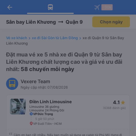
Tải app Vexere ngay!
Mở app
Nhận ưu đãi thành viên độc
quyền
arrow_back
Tải app Vexere
-30k
Mở app
-30k/ghế khi đặt vé máy bay qua
app
Sân bay Liên Khương
Quận 9
Chọn ngày
Vé xe khách
xe đi Sài Gòn từ Lâm Đồng
xe đi Quận 9 từ Sân Bay
Liên Khương
Đặt mua vé xe 5 nhà xe đi Quận 9 từ Sân bay
Liên Khương chất lượng cao và giá vé ưu đãi
nhất
: 58 chuyến mỗi ngày
Vexere Team
Ngày cập nhật: 07/08/2026
Điền Linh Limousine
4.1
Limousine 36 giường
(6368 đánh giá)
Limousine 24 Phòng Đôi
VP Đức Trọng