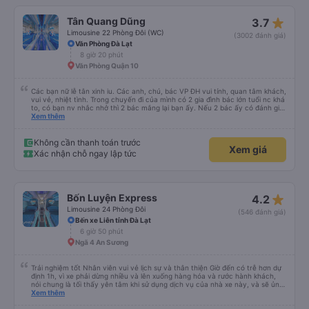
điểm thả của mình ban đầu dự kiến là Ngã 3 Sợi ( Nha Trang ) và bắt Grab
nhưng các anh hướng dẫn mình xuống ở đây không có ma nào dám chở đâu
Không cần thanh toán trước
Xem giá
( vì đây là địa bàn của thế lực xe ôm ngầm, dân chơi cỏ kẹo ke...) Và thế là
Xác nhận chỗ ngay lập tức
mình được chở xuống Ngã 3 thành , nơi sáng sủa an toàn hơn. Một Chuyến
xe được biết thêm nhiều câu chuyện mới. Cảm ơn nhà xe đã giúp đỡ
star_rate
Tân Quang Dũng
3.7
Limousine 22 Phòng Đôi (WC)
(3002 đánh giá)
Văn Phòng Đà Lạt
8 giờ 20 phút
Văn Phòng Quận 10
Các bạn nữ lễ tân xinh iu. Các anh, chú, bác VP ĐH vui tính, quan tâm khách,
vui vẻ, nhiệt tình. Trong chuyến đi của mình có 2 gia đình bác lớn tuổi nc khá
to, có bạn nv nhắc nhở thì 2 bác mắng lại bạn ấy. Nếu 2 bác ấy có đánh giá
xấu thì mình ngược lại nha. Bạn ấy nhắc nhở rất đúng. 2 bác nói rất to. To
Xem thêm
đến lỗi mình ngủ còn mơ được câu chuyện các bác nói với nhau xuất hiện
trong giấc mơ của mình luôn. Nên nếu bạn ấy bị phản ánh thì đừng trừ lương
bạn ấy nha. Nếu bạn ấy bị trừ thì bảo bạn ấy liên hệ sđt của mình, mình hỗ
Không cần thanh toán trước
Xem giá
trợ ạ. Số mình đuôi 666, chuyến ĐH-NT ngày 16/1. À các bạn nữ lễ tân xinh
Xác nhận chỗ ngay lập tức
iu còn đổi cho mình phòng đơn sang đôi xong còn note là (một mình) yêu
luôn. Nhưng phòng đôi mà nằm một thì mỗi lần xe rẽ 1 cái là ✈️ Ít đi xe khách
nhưng đủ để đánh giá 10/10.
star_rate
Bốn Luyện Express
4.2
Limousine 24 Phòng Đôi
(546 đánh giá)
Bến xe Liên tỉnh Đà Lạt
6 giờ 50 phút
Ngã 4 An Sương