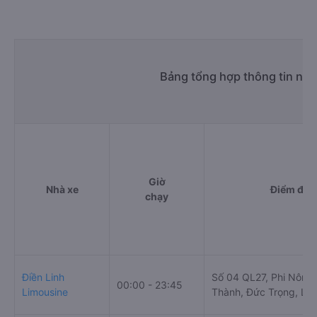
https://vexere.com/vi-VN/xe-tan-quang-dung
Số điện thoại đặt mua vé xe Sân bay Liên Khương
Quận 9 - Sài Gòn:
1900 888684
Bảng tổng hợp thông tin nhà
Giờ
Nhà xe
Điểm đi
chạy