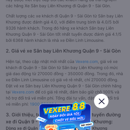
phân loại chất lượng dựa trên đánh giá từ 1 đến 5 (1: tệ nhất,
5: tốt nhất) của khách hàng với các tiêu chí như: Chất lượng
xe, Đúng giờ, Chất lượng phục vụ trên
Vexere.com
. Đánh giá
này được viết trực tiếp bởi các khách hàng đã trải nghiệm
các hãng Xe Sân bay Liên Khương đi Quận 9 - Sài Gòn.
Chất lượng các xe khách đi Quận 9 - Sài Gòn từ Sân bay Liên
Khương được đánh giá 4.0, với điểm trung bình là 4.0/5 bởi
9326 hành khách. Trong đó hãng xe khách Sân bay Liên
Khương Quận 9 - Sài Gòn tốt nhất tuyến được đánh giá 4.1/5
bởi 6368 hành khách là nhà xe Điền Linh Limousine.
2. Giá vé xe Sân bay Liên Khương Quận 9 - Sài Gòn
Hiện tại, theo cập nhật mới nhất của
Vexere.com
, giá vé xe
khách đi Quận 9 - Sài Gòn từ Sân bay Liên Khương có mức
giá dao động từ 270000 đồng - 350000 đồng. Trong đó, nhà
xe Điền Linh Limousine có giá vé rẻ nhất, chỉ 270000 đồng.
Đặt vé xe Sân bay Liên Khương Quận 9 - Sài Gòn chính hãng
tại
Vexere.com
để có giá rẻ nhất, đảm bảo giữ chỗ 100% và
hỗ trợ đổi trả vé miễn phí. Tổng đài tư vấn, đặt vé và đổi trả
vé miễn phí:
1900 888684
.