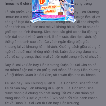
3. Giới thiệu, tư vấn các dòng xe chạy tuyến đường
xe đi Quận 9 - Sài Gòn từ Sân bay Liên Khương:
Dòng xe đi Quận 9 - Sài Gòn từ Sân bay Liên Khương
limousine 9 chỗ vip, chất lượng cao: Tiện lợi, sang trọng
Là sản phẩm xe đi Quận 9 - Sài Gòn từ Sân bay Liên Khương
limousine 9 chỗ cải tiến từ xe 16 chỗ. Nội thất được làm lại với
các ghế bọc da chuẩn Châu Âu, không chỉ êm ái cho chuyến
hành trình xa, mà còn mát mẻ và không hề bị hầm bí như các
ghế bọc da bình thường. Kèm theo các ghế có nhiều tiện nghi
hiện đại như ti-vi, tủ lạnh mini, ổ cắm usb, đèn đọc sách, hệ
thống âm thanh cao cấp. Có vách ngăn riêng biệt giữa
khoang lái và khoang hành khách. Khoảng cách giữa các ghế
ngồi rất thoải mái, không nhồi nhét. Luôn đáp ứng được nhu
cầu về sang trọng, thoải mái và tiện nghi trong việc di chuyển.
Đây là loại xe Sân bay Liên Khương Quận 9 - Sài Gòn có hỗ
trợ đón/trả tận nơi miễn phí tại nội thành Sân bay Liên Khương
và nội thành Quận 9 - Sài Gòn, rất thuận tiện cho du khách.
Xe Sân bay Liên Khương Quận 9 - Sài Gòn limousine tốt nhất:
Xe từ Sân bay Liên Khương đi Quận 9 - Sài Gòn limousine