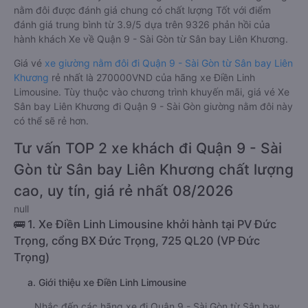
hành trình.
Xe Sân bay Liên Khương Quận 9 - Sài Gòn giường nằm đôi tốt
nhất: Xe từ Sân bay Liên Khương đi Quận 9 - Sài Gòn giường
nằm đôi được đánh giá chung có chất lượng Tốt với điểm
đánh giá trung bình từ 3.9/5 dựa trên 9326 phản hồi của
hành khách Xe về Quận 9 - Sài Gòn từ Sân bay Liên Khương.
Giá vé
xe giường nằm đôi đi Quận 9 - Sài Gòn từ Sân bay Liên
Khương
rẻ nhất là 270000VND của hãng xe Điền Linh
Limousine. Tùy thuộc vào chương trình khuyến mãi, giá vé Xe
Sân bay Liên Khương đi Quận 9 - Sài Gòn giường nằm đôi này
có thể sẽ rẻ hơn.
Tư vấn TOP 2 xe khách đi Quận 9 - Sài
Gòn từ Sân bay Liên Khương chất lượng
cao, uy tín, giá rẻ nhất 08/2026
null
🚌 1. Xe Điền Linh Limousine khởi hành tại PV Đức
Trọng, cổng BX Đức Trọng, 725 QL20 (VP Đức
Trọng)