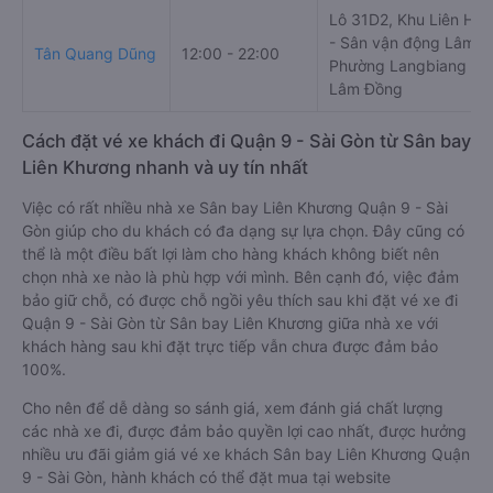
Điền Linh
Số 04 QL27, Phi Nôm, 
00:00 - 23:45
Limousine
Thành, Đức Trọng, Lâ
Lô 31D2, Khu Liên Hợ
- Sân vận động Lâm Đ
Tân Quang Dũng
12:00 - 22:00
Phường Langbiang - Đà
Lâm Đồng
Cách đặt vé xe khách đi Quận 9 - Sài Gòn từ Sân bay
Liên Khương nhanh và uy tín nhất
Việc có rất nhiều nhà xe Sân bay Liên Khương Quận 9 - Sài
Gòn giúp cho du khách có đa dạng sự lựa chọn. Đây cũng có
thể là một điều bất lợi làm cho hàng khách không biết nên
chọn nhà xe nào là phù hợp với mình. Bên cạnh đó, việc đảm
bảo giữ chỗ, có được chỗ ngồi yêu thích sau khi đặt vé xe đi
Quận 9 - Sài Gòn từ Sân bay Liên Khương giữa nhà xe với
khách hàng sau khi đặt trực tiếp vẫn chưa được đảm bảo
100%.
Cho nên để dễ dàng so sánh giá, xem đánh giá chất lượng