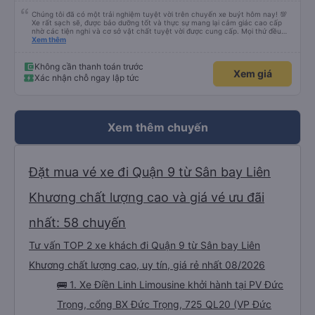
(736 đánh giá)
Limousine 24 Phòng
Ngã 3 Liên Khương
5 giờ 10 phút
Bến xe Miền Đông Mới
Chúng tôi đã có một trải nghiệm tuyệt vời trên chuyến xe buýt hôm nay! 💯
Xe rất sạch sẽ, được bảo dưỡng tốt và thực sự mang lại cảm giác cao cấp
nhờ các tiện nghi và cơ sở vật chất tuyệt vời được cung cấp. Mọi thứ đều
thoải mái và ngăn nắp. Nhân viên và tài xế rất tốt bụng, hữu ích và chu đáo,
Xem thêm
giúp chuyến đi của chúng tôi suôn sẻ và không căng thẳng. Sự chuyên
nghiệp của họ thực sự nổi bật. Nhìn chung, đó là trải nghiệm du lịch tốt nhất
đối với tôi và gia đình. Chúng tôi rất vui và hài lòng từ đầu đến cuối. Rất đáng
Không cần thanh toán trước
Xem giá
giới thiệu! 💛 Về ứng dụng, nó rất dễ sử dụng, thân thiện với người dùng và
Xác nhận chỗ ngay lập tức
tiện lợi khi đặt chuyến đi của chúng tôi. Mọi thứ đều diễn ra suôn sẻ!
Xem thêm chuyến
Đặt mua vé xe đi Quận 9 từ Sân bay Liên
Khương chất lượng cao và giá vé ưu đãi
nhất: 58 chuyến
Tư vấn TOP 2 xe khách đi Quận 9 từ Sân bay Liên