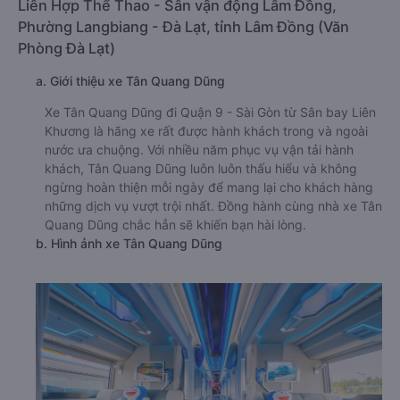
Quận 9 - Sài Gòn:
1900 888684
🚌 2. Xe Tân Quang Dũng khởi hành tại Lô 31D2, Khu
Liên Hợp Thể Thao - Sân vận động Lâm Đồng,
Phường Langbiang - Đà Lạt, tỉnh Lâm Đồng (Văn
Phòng Đà Lạt)
a. Giới thiệu xe Tân Quang Dũng
Xe Tân Quang Dũng đi Quận 9 - Sài Gòn từ Sân bay Liên
Khương là hãng xe rất được hành khách trong và ngoài
nước ưa chuộng. Với nhiều năm phục vụ vận tải hành
khách, Tân Quang Dũng luôn luôn thấu hiểu và không
ngừng hoàn thiện mỗi ngày để mang lại cho khách hàng
những dịch vụ vượt trội nhất. Đồng hành cùng nhà xe Tân
Quang Dũng chắc hẳn sẽ khiến bạn hài lòng.
b. Hình ảnh xe Tân Quang Dũng