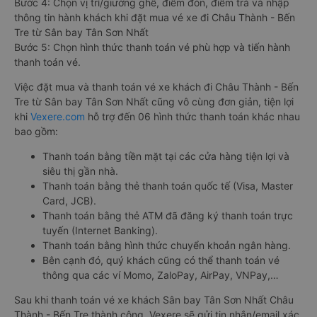
Bước 4: Chọn vị trí/giường ghế, điểm đón, điểm trả và nhập
thông tin hành khách khi đặt mua vé xe đi Châu Thành - Bến
Tre từ Sân bay Tân Sơn Nhất
Bước 5: Chọn hình thức thanh toán vé phù hợp và tiến hành
thanh toán vé.
Việc đặt mua và thanh toán vé xe khách đi Châu Thành - Bến
Tre từ Sân bay Tân Sơn Nhất cũng vô cùng đơn giản, tiện lợi
khi
Vexere.com
hỗ trợ đến 06 hình thức thanh toán khác nhau
bao gồm:
Thanh toán bằng tiền mặt tại các cửa hàng tiện lợi và
siêu thị gần nhà.
Thanh toán bằng thẻ thanh toán quốc tế (Visa, Master
Card, JCB).
Thanh toán bằng thẻ ATM đã đăng ký thanh toán trực
tuyến (Internet Banking).
Thanh toán bằng hình thức chuyển khoản ngân hàng.
Bên cạnh đó, quý khách cũng có thể thanh toán vé
thông qua các ví Momo, ZaloPay, AirPay, VNPay,…
Sau khi thanh toán vé xe khách Sân bay Tân Sơn Nhất Châu
Thành - Bến Tre thành công, Vexere sẽ gửi tin nhắn/email xác