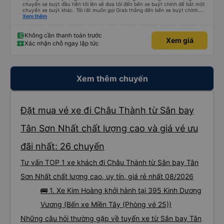
chuyến xe buýt đầu tiên tôi lên sẽ đưa tôi đến bến xe buýt chính để bắt một
chuyến xe buýt khác. Tôi rất muốn gọi Grab thẳng đến bến xe buýt chính.
Điều đó sẽ giúp tôi không phải mang vác hành lý nhiều lần. Ngoài ra, xe buýt
Xem thêm
chính sạch sẽ, thoải mái và chuyến đi rất dễ chịu.
Không cần thanh toán trước
Xem giá
Xác nhận chỗ ngay lập tức
Xem thêm chuyến
Đặt mua vé xe đi Châu Thành từ Sân bay
Tân Sơn Nhất chất lượng cao và giá vé ưu
đãi nhất: 26 chuyến
Tư vấn TOP 1 xe khách đi Châu Thành từ Sân bay Tân
Sơn Nhất chất lượng cao, uy tín, giá rẻ nhất 08/2026
🚌 1. Xe Kim Hoàng khởi hành tại 395 Kinh Dương
Vương (Bến xe Miền Tây (Phòng vé 25))
Những câu hỏi thường gặp về tuyến xe từ Sân bay Tân