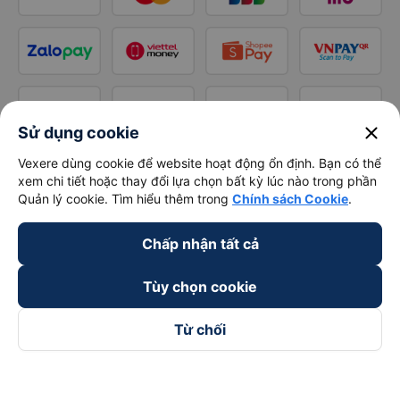
close
Sử dụng cookie
Vexere dùng cookie để website hoạt động ổn định. Bạn có thể
xem chi tiết hoặc thay đổi lựa chọn bất kỳ lúc nào trong phần
Quản lý cookie. Tìm hiểu thêm trong
Chính sách Cookie
.
Chấp nhận tất cả
Tùy chọn cookie
Từ chối
Theo dõi chúng tôi trên
Facebook
Tiktok
Youtube