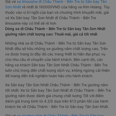
Giá vé
xe limousine đi Châu Thành - Bến Tre từ Sân bay Tân
Sơn Nhất
rẻ nhất là 160000VND của hãng xe Kim Hoàng. Tùy
thuộc vào vị trí ngồi của bạn và chương trình khuyến mãi, giá
vé Xe Sân bay Tân Sơn Nhất đi Châu Thành - Bến Tre
limousine này có thể sẽ rẻ hơn
Dòng xe đi Châu Thành - Bến Tre từ Sân bay Tân Sơn Nhất
giường nằm chất lượng cao: Thoải mái, giá cả tốt nhất
Những nhà xe đi Châu Thành - Bến Tre từ Sân bay Tân Sơn
Nhất đều sở hữu những xe giường nằm chất lượng cao. Trên
xe được trang bị đầy đủ các trang thiết bị hiện đại phục vụ
cho nhu cầu di chuyển của hành khách. Bên cạnh đó, các
hãng xe khách Sân bay Tân Sơn Nhất Châu Thành - Bến Tre
luôn chú trọng đến chất lượng dịch vụ, không ngừng cải thiện
để mang đến trải nghiệm hoàn hảo cho hành khách.
Xe Sân bay Tân Sơn Nhất Châu Thành - Bến Tre giường nằm
tốt nhất: Xe từ Sân bay Tân Sơn Nhất đi Châu Thành - Bến Tre
giường nằm được đánh giá chung chất lượng Tốt với điểm
đánh giá trung bình từ 4.2/5 dựa trên 613 phản hồi của hành
khách Xe về Châu Thành - Bến Tre từ Sân bay Tân Sơn Nhất.
Giá vé
xe giường nằm đi Châu Thành - Bến Tre từ Sân bay