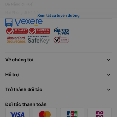
Đà Nẵng đi Huế
Hải Phòng đi Hà Nội
Xem tất cả tuyến đường
keyboard_arrow_down
Về chúng tôi
keyboard_arrow_down
Hỗ trợ
keyboard_arrow_down
Trở thành đối tác
Đối tác thanh toán