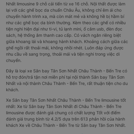
Nhất limousine 9 chỗ cải tiến từ xe 16 chỗ. Nội thất được làm
lại với các ghế bọc da chuẩn Châu Âu, không chỉ êm ái cho
chuyến hành trình xa, mà còn mát mẻ và không hề bị hầm bí
như các ghế bọc da bình thường. Kèm theo các ghế có nhiều
tiện nghi hiện đại như ti-vi, tủ lạnh mini, ổ cắm usb, đèn đọc
sách, hệ thống âm thanh cao cấp. Có vách ngăn riêng biệt
giữa khoang lái và khoang hành khách. Khoảng cách giữa các
ghế ngồi rất thoải mái, không nhồi nhét. Luôn đáp ứng được
nhu cầu về sang trọng, thoải mái và tiện nghi trong việc di
chuyển.
Đây là loại xe Sân bay Tân Sơn Nhất Châu Thành - Bến Tre có
hỗ trợ đón/trả tận nơi miễn phí tại nội thành Sân bay Tân Sơn
Nhất và nội thành Châu Thành - Bến Tre, rất thuận tiện cho du
khách.
Xe Sân bay Tân Sơn Nhất Châu Thành - Bến Tre limousine tốt
nhất: Xe từ Sân bay Tân Sơn Nhất đi Châu Thành - Bến Tre
limousine được đánh giá chung có chất lượng Tốt với điểm
đánh giá trung bình từ 4.2/5 dựa trên 613 phản hồi của hành
khách Xe về Châu Thành - Bến Tre từ Sân bay Tân Sơn Nhất.