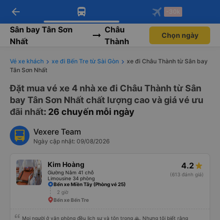
arrow_back
Tải app Vexere ngay!
Tải app Vexere
-30k
Mở app
Mở app
Nhận ưu đãi thành viên độc
-30k/ghế khi đặt vé máy bay qua
quyền
app
Sân bay Tân Sơn
Châu
Chọn ngày
Nhất
Thành
Vé xe khách
xe đi Bến Tre từ Sài Gòn
xe đi Châu Thành từ Sân bay
Tân Sơn Nhất
Đặt mua vé xe 4 nhà xe đi Châu Thành từ Sân
bay Tân Sơn Nhất chất lượng cao và giá vé ưu
đãi nhất
: 26 chuyến mỗi ngày
Vexere Team
Ngày cập nhật: 09/08/2026
Kim Hoàng
4.2
Giường Nằm 41 chỗ
(613 đánh giá)
Limousine 34 phòng
Bến xe Miền Tây (Phòng vé 25)
2 giờ
Bến xe Bến Tre
Mọi người ở văn phòng đều lịch sự và tôn trọng 🙏. Nhưng tôi biết rằng